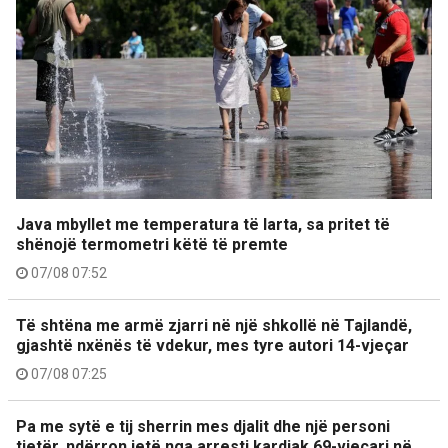
Java mbyllet me temperatura të larta, sa pritet të
shënojë termometri këtë të premte
07/08 07:52
Të shtëna me armë zjarri në një shkollë në Tajlandë,
gjashtë nxënës të vdekur, mes tyre autori 14-vjeçar
07/08 07:25
Pa me sytë e tij sherrin mes djalit dhe një personi
tjetër, ndërron jetë nga arresti kardiak 69-vjeçari në