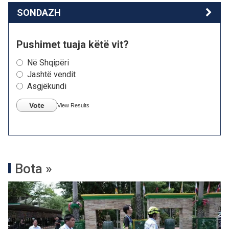
SONDAZH
Pushimet tuaja këtë vit?
Në Shqipëri
Jashtë vendit
Asgjëkundi
Vote
View Results
Bota »