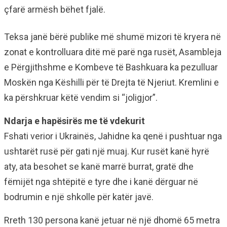
çfarë armësh bëhet fjalë.
Teksa janë bërë publike më shumë mizori të kryera në
zonat e kontrolluara ditë më parë nga rusët, Asambleja
e Përgjithshme e Kombeve të Bashkuara ka pezulluar
Moskën nga Këshilli për të Drejta të Njeriut. Kremlini e
ka përshkruar këtë vendim si “joligjor”.
Ndarja e hapësirës me të vdekurit
Fshati verior i Ukrainës, Jahidne ka qenë i pushtuar nga
ushtarët rusë për gati një muaj. Kur rusët kanë hyrë
aty, ata besohet se kanë marrë burrat, gratë dhe
fëmijët nga shtëpitë e tyre dhe i kanë dërguar në
bodrumin e një shkolle për katër javë.
Rreth 130 persona kanë jetuar në një dhomë 65 metra