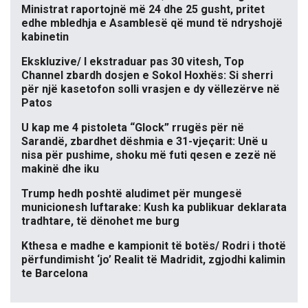
Ministrat raportojnë më 24 dhe 25 gusht, pritet
edhe mbledhja e Asamblesë që mund të ndryshojë
kabinetin
Ekskluzive/ I ekstraduar pas 30 vitesh, Top
Channel zbardh dosjen e Sokol Hoxhës: Si sherri
për një kasetofon solli vrasjen e dy vëllezërve në
Patos
U kap me 4 pistoleta “Glock” rrugës për në
Sarandë, zbardhet dëshmia e 31-vjeçarit: Unë u
nisa për pushime, shoku më futi qesen e zezë në
makinë dhe iku
Trump hedh poshtë aludimet për mungesë
municionesh luftarake: Kush ka publikuar deklarata
tradhtare, të dënohet me burg
Kthesa e madhe e kampionit të botës/ Rodri i thotë
përfundimisht ‘jo’ Realit të Madridit, zgjodhi kalimin
te Barcelona