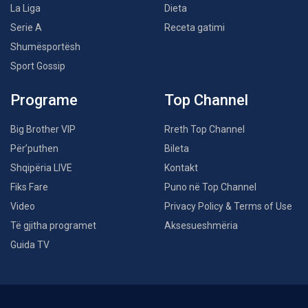
La Liga
Dieta
Serie A
Receta gatimi
Shumësportësh
Sport Gossip
Programe
Top Channel
Big Brother VIP
Rreth Top Channel
Për’puthen
Bileta
Shqipëria LIVE
Kontakt
Fiks Fare
Puno në Top Channel
Video
Privacy Policy & Terms of Use
Të gjitha programet
Aksesueshmëria
Guida TV