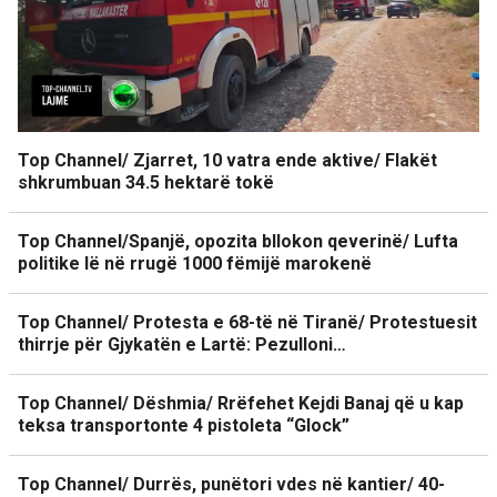
Top Channel/ Zjarret, 10 vatra ende aktive/ Flakët
shkrumbuan 34.5 hektarë tokë
Top Channel/Spanjë, opozita bllokon qeverinë/ Lufta
politike lë në rrugë 1000 fëmijë marokenë
Top Channel/ Protesta e 68-të në Tiranë/ Protestuesit
thirrje për Gjykatën e Lartë: Pezulloni…
Top Channel/ Dëshmia/ Rrëfehet Kejdi Banaj që u kap
teksa transportonte 4 pistoleta “Glock”
Top Channel/ Durrës, punëtori vdes në kantier/ 40-