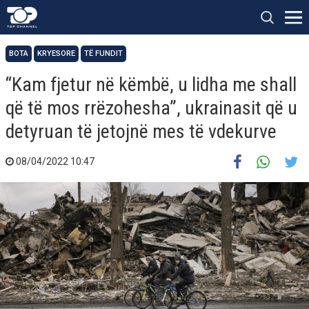
BOTA
KRYESORE
TË FUNDIT
“Kam fjetur në këmbë, u lidha me shall
që të mos rrëzohesha”, ukrainasit që u
detyruan të jetojnë mes të vdekurve
08/04/2022 10:47