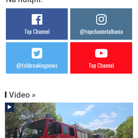
Top Channel
@topchannelalbania
@tchbreakingnews
Top Channel
Video »