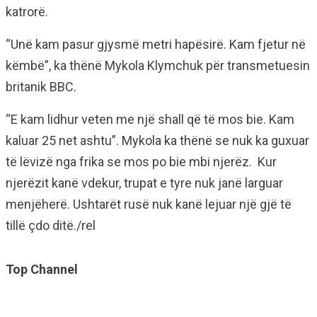
katrorë.
“Unë kam pasur gjysmë metri hapësirë. Kam fjetur në
këmbë”, ka thënë Mykola Klymchuk për transmetuesin
britanik BBC.
“E kam lidhur veten me një shall që të mos bie. Kam
kaluar 25 net ashtu”. Mykola ka thënë se nuk ka guxuar
të lëvizë nga frika se mos po bie mbi njerëz. Kur
njerëzit kanë vdekur, trupat e tyre nuk janë larguar
menjëherë. Ushtarët rusë nuk kanë lejuar një gjë të
tillë çdo ditë./rel
Top Channel