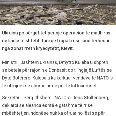
Ukraina po përgatitet për një operacion të madh rus
në lindje të shtetit, tani që trupat ruse janë tërhequr
nga zonat rreth kryeqytetit, Kievit.
Ministri i Jashtëm ukrainas, Dmytro Kuleba u shpreh
se beteja për rajonin e Donbasit do t’i ngjajë Luftës së
Dytë Botërore. Kuleba u ka kërkuar vendeve të NATO-s
të ofrojnë më shumë armë për të luftuar rusët.
Sekretari i Përgjithshëm i NATO-s, Jens Stoltenberg,
deklaroi se aleanca është e gatshme të rrisë
mbështetjen, ndonëse nuk ka ofruar hollësi se për