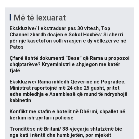
Më të lexuarat
Ekskluzive/ I ekstraduar pas 30 vitesh, Top
Channel zbardh dosjen e Sokol Hoxhës: Si sherri
për një kasetofon solli vrasjen e dy vëllezërve në
Patos
Çfarë është dokumenti “Besa” që Rama u propozoi
shqiptarëve? Kryeministri e shpjegon me katër
fjalë
Ekskluzive/ Rama mbledh Qeverinë në Pogradec.
Ministrat raportojnë më 24 dhe 25 gusht, pritet
edhe mbledhja e Asamblesë që mund të ndryshojë
kabinetin
Konflikt me stafin e hotelit në Dhërmi, shpallet në
kërkim ish-zyrtari i policisë
Tronditëse në Britani/ 38-vjeçarja shtatzënë bie
nga kati i nëntë dhe humb jetën, por mjekët