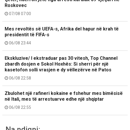
Roskovec
07/08 07:00
Mes revoltës së UEFA-s, Afrika del hapur në krah të
presidentit të FIFA-s
06/08 23:44
Ekskluzive/ I ekstraduar pas 30 vitesh, Top Channel
zbardh dosjen e Sokol Hoxhës: Si sherri për një
kasetofon solli vrasjen e dy vëllezërve në Patos
06/08 22:58
Zbulohet një rafineri kokaine e fshehur mes bimësisë
në Itali, mes të arrestuarve edhe një shqiptar
06/08 22:55
Na ndiqni: