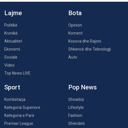
Lajme
Bota
Politikë
Opinion
Kronikë
Koment
Aktualitet
Kosova dhe Rajoni
Ekonomi
Shkencë dhe Teknologji
Sociale
Auto
Video
Top News LIVE
Sport
Pop News
Kombëtarja
Showbiz
Kategoria Superiore
Lifestyle
Kategoria e Parë
Fashion
Premier League
Shëndeti