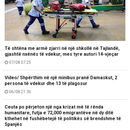
Të shtëna me armë zjarri në një shkollë në Tajlandë,
gjashtë nxënës të vdekur, mes tyre autori 14-vjeçar
07/08 07:25
Video/ Shpërthim në një minibus pranë Damaskut, 2
persona të vdekur dhe 13 të plagosur
06/08 21:36
Ceuta po përjeton një nga krizat më të rënda
humanitare, futja e 72,000 emigrantëve në dy ditë
kthehet në fushëbetejë të politikës së brendshme të
Spanjës