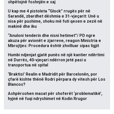
shpëtojnë foshnjën e saj
U kap me 4 pistoleta “Glock” rrugës për në
Sarandë, zbardhet dëshmia e 31-vjeçarit: Unë u
nisa për pushime, shoku më futi qesen e zezë në
makinë dhe iku
“Anuloni tenderin dhe nisni hetimet”/ PD ngre
akuza për avionët e zjarreve, reagon Ministria e
Mbrojtjes: Procedura është zhvilluar sipas ligjit
Humbi ndjenjat gjatë punës në një kantier ndërtimi
në Durrës, 40-vjeçari ndërron jetë pasi u
transportua në spital
‘Braktisi’ Realin e Madridit për Barcelonën, por
çfarë kishte thënë Rodri përpara dy vitesh për Los
Blancos?
Ashpërsohen masat për shoferët ‘problematikë’,
hyjnë në fuqi ndryshimet në Kodin Rrugor