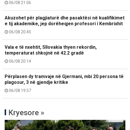
06/08 21:06
Akuzohet për plagjiaturë dhe pasaktësi në kualifikimet
e tij akademike, jep dorëheqjen profesori i Kembrixhit
06/08 20:45
Vala e të nxehtit, Sllovakia thyen rekordin,
temperaturat shkojnë në 42.2 gradë
06/08 20:14
Përplasen dy tramvaje në Gjermani, mbi 20 persona të
plagosur, 3 në gjendje kritike
06/08 19:57
Kryesore »