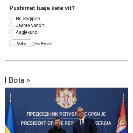
Pushimet tuaja këtë vit?
Në Shqipëri
Jashtë vendit
Asgjëkundi
Vote
View Results
Bota »