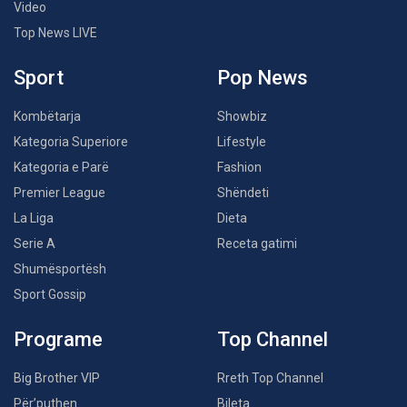
Video
Top News LIVE
Sport
Pop News
Kombëtarja
Showbiz
Kategoria Superiore
Lifestyle
Kategoria e Parë
Fashion
Premier League
Shëndeti
La Liga
Dieta
Serie A
Receta gatimi
Shumësportësh
Sport Gossip
Programe
Top Channel
Big Brother VIP
Rreth Top Channel
Për’puthen
Bileta