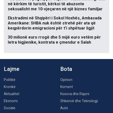
në kërkim të turistit, kërkoi të abuzonte
seksualisht me 10-vjeçaren në një biznes familjar
Ekstradimi në Shqipëri i Sokol Hoxhës, Ambasada
Amerikane: SHBA nuk është strehë për ata që
keqpërdorin emigracioni për t’i shpëtuar ligjit
30 milionë euro rrogë dhe 5 mijë euro vetëm për
letra higjienike, kontrata e çmendur e Salah
Lajme
Bota
Politikë
Opinion
Kronikë
Koment
Aktualitet
Kosova dhe Rajoni
Ekonomi
Shkencë dhe Teknologji
Sociale
Auto