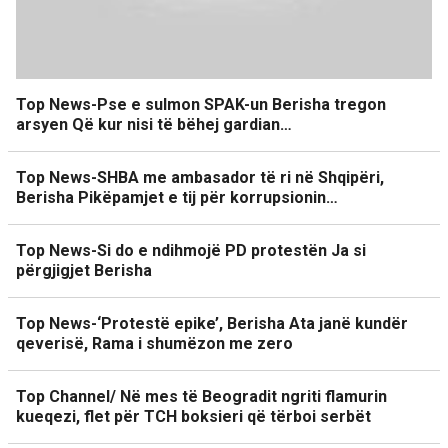
Top News-Pse e sulmon SPAK-un Berisha tregon
arsyen Që kur nisi të bëhej gardian…
Top News-SHBA me ambasador të ri në Shqipëri,
Berisha Pikëpamjet e tij për korrupsionin…
Top News-Si do e ndihmojë PD protestën Ja si
përgjigjet Berisha
Top News-‘Protestë epike’, Berisha Ata janë kundër
qeverisë, Rama i shumëzon me zero
Top Channel/ Në mes të Beogradit ngriti flamurin
kueqezi, flet për TCH boksieri që tërboi serbët