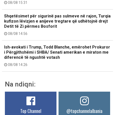
08/08 15:31
Shqetësimet për sigurinë pas sulmeve në rajon, Turqia
kufizon lëvizjen e anijeve tregtare që udhëtojnë drejt
Detit të Zi përmes Bosforit
08/08 14:56
Ish-avokati i Trump, Todd Blanche, emërohet Prokuror
i Përgjithshëmi i SHBA/ Senati amerikan e miraton me
diferencë të ngushtë votash
08/08 14:26
Na ndiqni:
Top Channel
@topchannelalbania