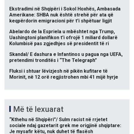
Ekstradimi në Shqipëri i Sokol Hoxhës, Ambasada
Amerikane: SHBA nuk është strehë për ata që
keqpërdorin emigracioni për t’i shpëtuar ligjit
Abelardo de la Espriela u mbështet nga Trump,
Uashingtoni planifikon t’i ofrojë 1 miliard dollarë
Kolumbisë pas zgjedhjes së presidentit të ri
Skandal/ E dashura e Infantinos u pagua nga UEFA,
pretendimi tronditës i “The Telegraph”
Fluksi i shtuar lëvizjesh në pikën kufitare të
Morinit, në 12 orë regjistrohen mbi 41 mijë hyrje
Më të lexuarat
“Kthehu në Shqipëri”/ Sulm racist në rrjetet
sociale ndaj gazetarit grek me origjinë shqiptare:
Je mysafir këtu, nuk duhet të flasësh