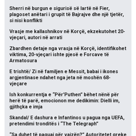
Sherri në burgun e sigurisë së lartë në Fier,
plagoset anëtari i grupit të Bajrajve dhe një tjetër,
si nisi konflikti
Vrasje me kallashnikov në Korçë, ekzekutohet 20-
vjeçari, autori në arrati
Zbardhen detaje nga vrasja në Korçë, identifikohet
viktima, 20-vjeçari ishte pjesë e Forcave të
Armatosura
E trishtë/ Zi në familjen e Messit, babai i ikones
argjentinase ndahet nga jeta në moshën 68-
vjeçare
Ish konkurrentja e “Për’Puthen” bëhet nënë për
herë të parë, emocionon me dedikimin: Dielli im,
gjithçka e imja
Skandal/ E dashura e Infantinos u pagua nga UEFA,
pretendimi tronditës i “The Telegraph”
“Sa duhet të paguaj për vajzën?” Autoritetet greke