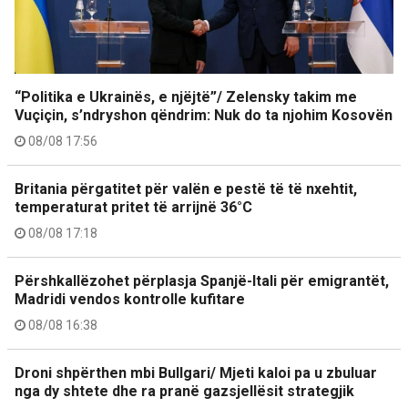
“Politika e Ukrainës, e njëjtë”/ Zelensky takim me
Vuçiçin, s’ndryshon qëndrim: Nuk do ta njohim Kosovën
08/08 17:56
Britania përgatitet për valën e pestë të të nxehtit,
temperaturat pritet të arrijnë 36°C
08/08 17:18
Përshkallëzohet përplasja Spanjë-Itali për emigrantët,
Madridi vendos kontrolle kufitare
08/08 16:38
Droni shpërthen mbi Bullgari/ Mjeti kaloi pa u zbuluar
nga dy shtete dhe ra pranë gazsjellësit strategjik