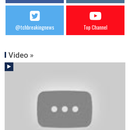
@tchbreakingnews
Top Channel
Video »