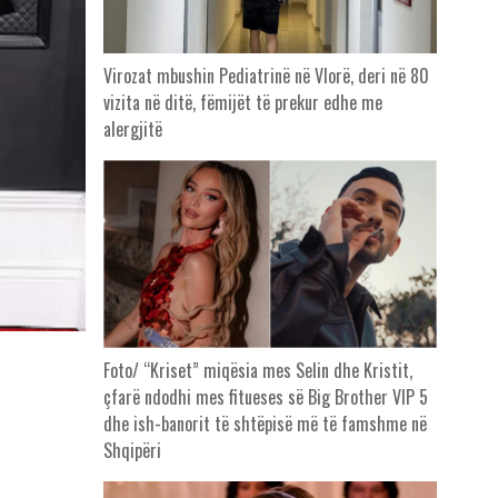
Virozat mbushin Pediatrinë në Vlorë, deri në 80
vizita në ditë, fëmijët të prekur edhe me
alergjitë
Foto/ “Kriset” miqësia mes Selin dhe Kristit,
çfarë ndodhi mes fitueses së Big Brother VIP 5
dhe ish-banorit të shtëpisë më të famshme në
Shqipëri