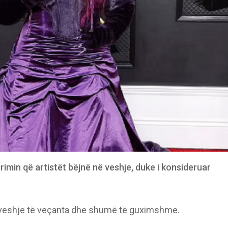
imin që artistët bëjnë në veshje, duke i konsideruar
e veshje të veçanta dhe shumë të guximshme.