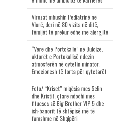
e filmit më ambicioz të karrierës
Virozat mbushin Pediatrinë në
Vlorë, deri në 80 vizita në ditë,
fëmijët të prekur edhe me alergjitë
“Verë dhe Portokalle” në Bulqizë,
aktorët e Portokallisë ndezin
atmosferën në qytetin minator.
Emocionesh të forta për qytetarët
Foto/ “Kriset” miqësia mes Selin
dhe Kristit, çfarë ndodhi mes
fitueses së Big Brother VIP 5 dhe
ish-banorit të shtëpisë më të
famshme në Shqipëri