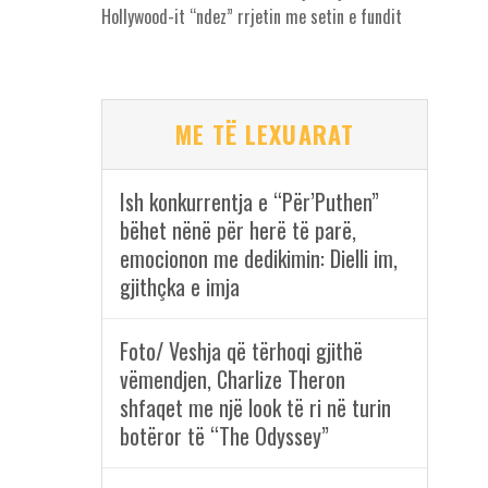
Hollywood-it “ndez” rrjetin me setin e fundit
ME TË LEXUARAT
Ish konkurrentja e “Për’Puthen”
bëhet nënë për herë të parë,
emocionon me dedikimin: Dielli im,
gjithçka e imja
Foto/ Veshja që tërhoqi gjithë
vëmendjen, Charlize Theron
shfaqet me një look të ri në turin
botëror të “The Odyssey”