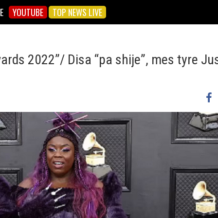
E
YOUTUBE
TOP NEWS LIVE
rds 2022”/ Disa “pa shije”, mes tyre Ju