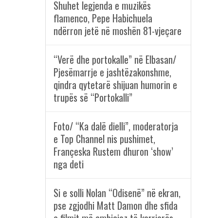
Shuhet legjenda e muzikës
flamenco, Pepe Habichuela
ndërron jetë në moshën 81-vjeçare
“Verë dhe portokalle” në Elbasan/
Pjesëmarrje e jashtëzakonshme,
qindra qytetarë shijuan humorin e
trupës së “Portokalli”
Foto/ “Ka dalë dielli”, moderatorja
e Top Channel nis pushimet,
Françeska Rustem dhuron ‘show’
nga deti
Si e solli Nolan “Odisenë” në ekran,
pse zgjodhi Matt Damon dhe sfida