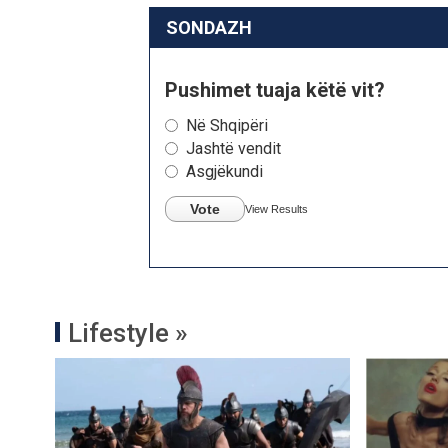
SONDAZH
Pushimet tuaja këtë vit?
Në Shqipëri
Jashtë vendit
Asgjëkundi
Vote
View Results
Lifestyle »