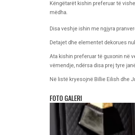
Këngëtarët kishin preferuar të vish
mëdha.
Disa veshje ishin me ngjyra pranver
Detajet dhe elementet dekorues nu
Ata kishin preferuar të guxonin në 
vëmendje, ndërsa disa prej tyre janë
Në listë kryesojnë Billie Eilish dhe 
FOTO GALERI