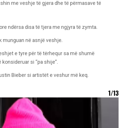
eshin me veshje të gjera dhe të përmasave të
ore ndërsa disa të tjera me ngjyra të zymta.
k munguan në asnjë veshje.
veshjet e tyre për të tërhequr sa më shumë
 konsideruar si “pa shije”.
Justin Bieber si artistët e veshur më keq.
1/13