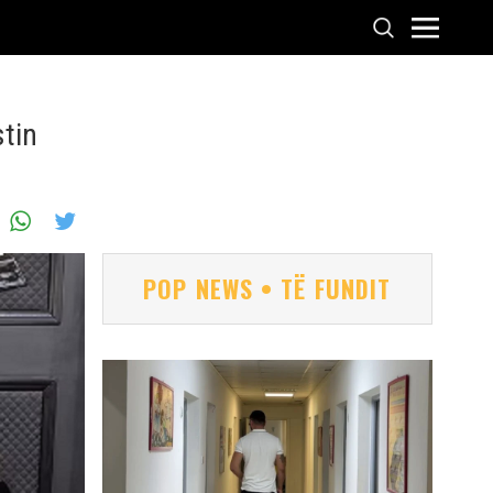
stin
POP NEWS • TË FUNDIT