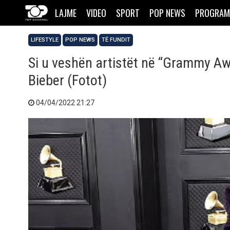
LAJME
VIDEO
SPORT
POP NEWS
PROGRAM
LIFESTYLE
POP NEWS
TË FUNDIT
Si u veshën artistët në “Grammy Awa
Bieber (Fotot)
04/04/2022 21:27