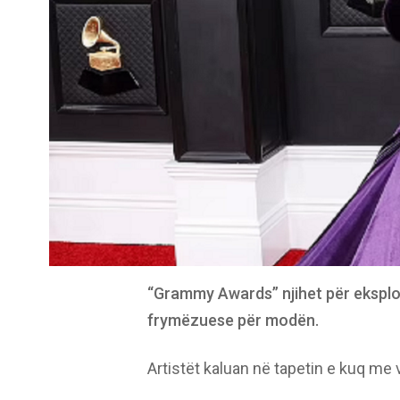
“Grammy Awards” njihet për eksplor
frymëzuese për modën.
Artistët kaluan në tapetin e kuq m