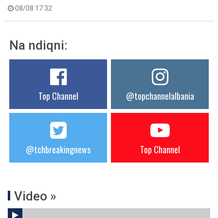
08/08 17:32
Na ndiqni:
Top Channel
@topchannelalbania
@tchbreakingnews
Top Channel
Video »