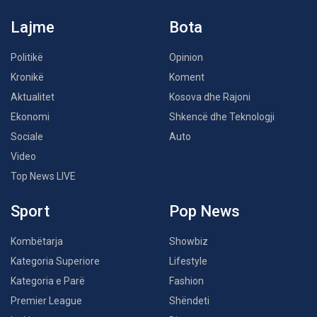
Lajme
Bota
Politikë
Opinion
Kronikë
Koment
Aktualitet
Kosova dhe Rajoni
Ekonomi
Shkencë dhe Teknologji
Sociale
Auto
Video
Top News LIVE
Sport
Pop News
Kombëtarja
Showbiz
Kategoria Superiore
Lifestyle
Kategoria e Parë
Fashion
Premier League
Shëndeti