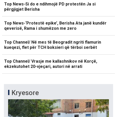
Top News-Si do e ndihmojë PD protestën Ja si
përgjigjet Berisha
Top News-‘Protestë epike’, Berisha Ata janë kundër
qeverisë, Rama i shumëzon me zero
Top Channel/ Në mes të Beogradit ngriti flamurin
kueqezi, flet për TCH boksieri që tërboi serbët
Top Channel/ Vrasje me kallashnikov në Korçë,
ekzekutohet 20-vjeçari, autori në arrati
Kryesore