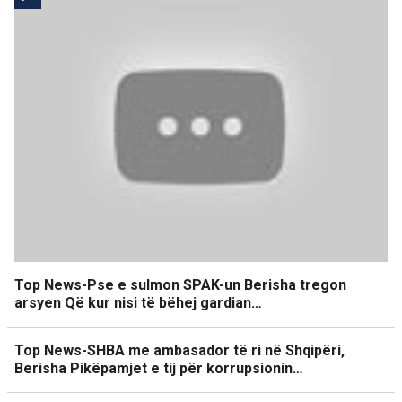
Top News-Pse e sulmon SPAK-un Berisha tregon
arsyen Që kur nisi të bëhej gardian…
Top News-SHBA me ambasador të ri në Shqipëri,
Berisha Pikëpamjet e tij për korrupsionin…