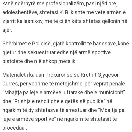
kanë ndërhyrë me profesionalizëm, pasi njëri prej
adoleshentëve, shtetasi K. B. kishte me vete armën e
zjarrit kallashikov, me të cilën këta shtetas qëllonin në
ajër.
Shërbimet e Policisë, gjatë kontrollit të banesave, kanë
gjetur dhe sekuestruar edhe një armë sportive
pistoletë dhe një shkop metalik.
Materialet i kaluan Prokurorisë së Rrethit Gjyqësor
Durrës, për veprime të mëtejshme, për veprat penale
“Mbajtja pa leje e armëve luftarake dhe e municionit”
dhe “Prishja e rendit dhe e qetësisë publike” në
ngarkim të dy shtetasve të arrestuar dhe “Mbajtja pa
leje e armëve sportive” në ngarkim të shtetasit të
proceduar.