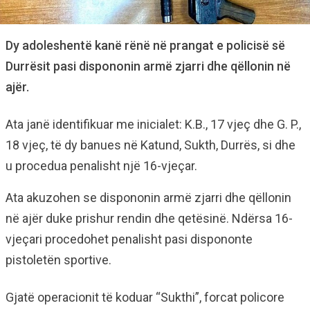
Dy adoleshentë kanë rënë në prangat e policisë së
Durrësit pasi dispononin armë zjarri dhe qëllonin në
ajër.
Ata janë identifikuar me inicialet: K.B., 17 vjeç dhe G. P.,
18 vjeç, të dy banues në Katund, Sukth, Durrës, si dhe
u procedua penalisht një 16-vjeçar.
Ata akuzohen se dispononin armë zjarri dhe qëllonin
në ajër duke prishur rendin dhe qetësinë. Ndërsa 16-
vjeçari procedohet penalisht pasi dispononte
pistoletën sportive.
Gjatë operacionit të koduar “Sukthi”, forcat policore