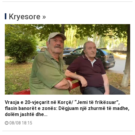
Kryesore »
Vrasja e 20-vjeçarit në Korçë/ “Jemi të frikësuar”,
flasin banorët e zonës: Dëgjuam një zhurmë të madhe,
dolëm jashtë dhe…
08/08 18:15