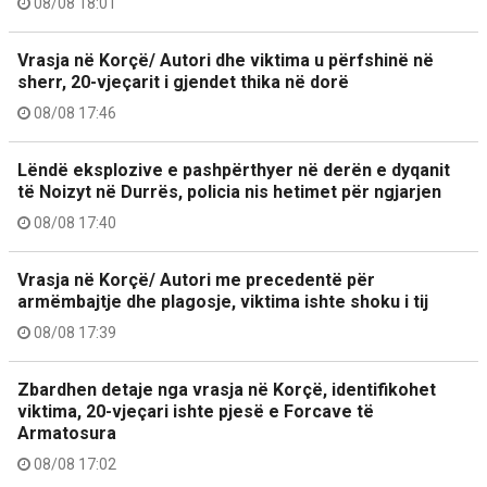
08/08 18:01
Vrasja në Korçë/ Autori dhe viktima u përfshinë në
sherr, 20-vjeçarit i gjendet thika në dorë
08/08 17:46
Lëndë eksplozive e pashpërthyer në derën e dyqanit
të Noizyt në Durrës, policia nis hetimet për ngjarjen
08/08 17:40
Vrasja në Korçë/ Autori me precedentë për
armëmbajtje dhe plagosje, viktima ishte shoku i tij
08/08 17:39
Zbardhen detaje nga vrasja në Korçë, identifikohet
viktima, 20-vjeçari ishte pjesë e Forcave të
Armatosura
08/08 17:02