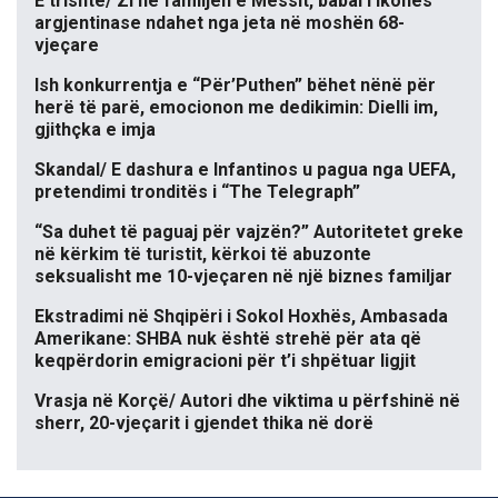
E trishtë/ Zi në familjen e Messit, babai i ikones
argjentinase ndahet nga jeta në moshën 68-
vjeçare
Ish konkurrentja e “Për’Puthen” bëhet nënë për
herë të parë, emocionon me dedikimin: Dielli im,
gjithçka e imja
Skandal/ E dashura e Infantinos u pagua nga UEFA,
pretendimi tronditës i “The Telegraph”
“Sa duhet të paguaj për vajzën?” Autoritetet greke
në kërkim të turistit, kërkoi të abuzonte
seksualisht me 10-vjeçaren në një biznes familjar
Ekstradimi në Shqipëri i Sokol Hoxhës, Ambasada
Amerikane: SHBA nuk është strehë për ata që
keqpërdorin emigracioni për t’i shpëtuar ligjit
Vrasja në Korçë/ Autori dhe viktima u përfshinë në
sherr, 20-vjeçarit i gjendet thika në dorë