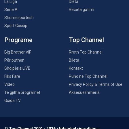
La Liga
Dieta
Serie A
Receta gatimi
Shumësportësh
Sport Gossip
Programe
Top Channel
Big Brother VIP
Rreth Top Channel
Për’puthen
Bileta
Shqipëria LIVE
Kontakt
Fiks Fare
Puno në Top Channel
Video
Privacy Policy & Terms of Use
Të gjitha programet
Aksesueshmëria
Guida TV
© Top Channel 2001 - 2026 • Ndalohet riprodhimi i