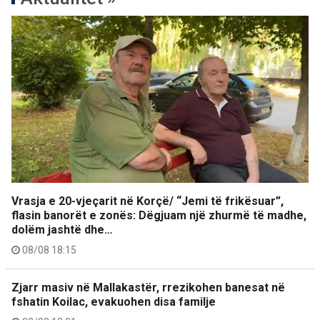
Vrasja e 20-vjeçarit në Korçë/ “Jemi të frikësuar”,
flasin banorët e zonës: Dëgjuam një zhurmë të madhe,
dolëm jashtë dhe…
08/08 18:15
Zjarr masiv në Mallakastër, rrezikohen banesat në
fshatin Koilac, evakuohen disa familje