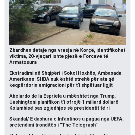
Zbardhen detaje nga vrasja në Korçë, identifikohet
viktima, 20-vjeçari ishte pjesë e Forcave të
Armatosura
Ekstradimi në Shqipëri i Sokol Hoxhës, Ambasada
Amerikane: SHBA nuk është strehë për ata që
keqpërdorin emigracioni për t’i shpëtuar ligjit
Abelardo de la Espriela u mbështet nga Trump,
Uashingtoni planifikon t’i ofrojë 1 miliard dollarë
Kolumbisë pas zgjedhjes së presidentit të ri
Skandal/ E dashura e Infantinos u pagua nga UEFA,
pretendimi tronditës i “The Telegraph”