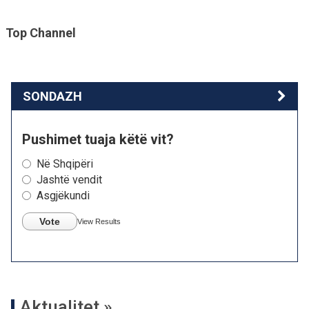
Top Channel
SONDAZH
Pushimet tuaja këtë vit?
Në Shqipëri
Jashtë vendit
Asgjëkundi
Vote
View Results
Aktualitet »