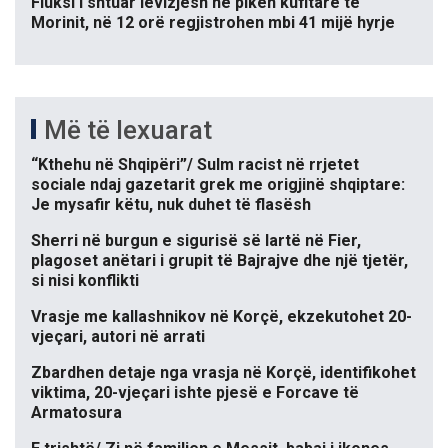
Fluksi i shtuar lëvizjesh në pikën kufitare të
Morinit, në 12 orë regjistrohen mbi 41 mijë hyrje
Më të lexuarat
“Kthehu në Shqipëri”/ Sulm racist në rrjetet
sociale ndaj gazetarit grek me origjinë shqiptare:
Je mysafir këtu, nuk duhet të flasësh
Sherri në burgun e sigurisë së lartë në Fier,
plagoset anëtari i grupit të Bajrajve dhe një tjetër,
si nisi konflikti
Vrasje me kallashnikov në Korçë, ekzekutohet 20-
vjeçari, autori në arrati
Zbardhen detaje nga vrasja në Korçë, identifikohet
viktima, 20-vjeçari ishte pjesë e Forcave të
Armatosura