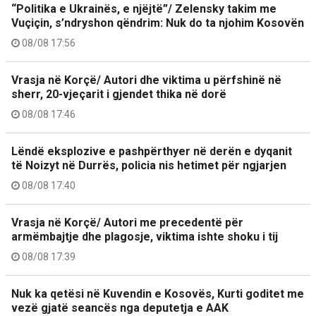
“Politika e Ukrainës, e njëjtë”/ Zelensky takim me
Vuçiçin, s’ndryshon qëndrim: Nuk do ta njohim Kosovën
08/08 17:56
Vrasja në Korçë/ Autori dhe viktima u përfshinë në
sherr, 20-vjeçarit i gjendet thika në dorë
08/08 17:46
Lëndë eksplozive e pashpërthyer në derën e dyqanit
të Noizyt në Durrës, policia nis hetimet për ngjarjen
08/08 17:40
Vrasja në Korçë/ Autori me precedentë për
armëmbajtje dhe plagosje, viktima ishte shoku i tij
08/08 17:39
Nuk ka qetësi në Kuvendin e Kosovës, Kurti goditet me
vezë gjatë seancës nga deputetja e AAK