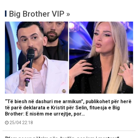
Big Brother VIP »
“Të biesh në dashuri me armikun”, publikohet për herë
të parë deklarata e Kristit për Selin, fituesja e Big
Brother: E nisëm me urrejtje, por…
25/04 22:18