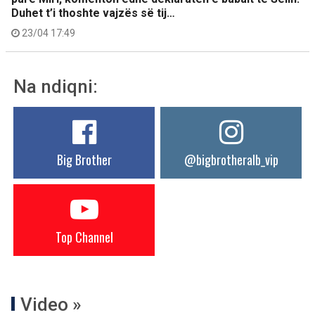
Duhet t’i thoshte vajzës së tij…
23/04 17:49
Na ndiqni:
Big Brother
@bigbrotheralb_vip
Top Channel
Video »