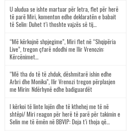
U aludua se ishte martuar për letra, flet për herë
të parë Miri, komenton edhe deklaratën e babait
të Selin: Duhet t’i thoshte vajzës së tij…
“Më kërkojnë shpjegime”, Miri flet në “Shqipëria
Live”, tregon çfarë ndodhi me Ilir Vrenozin:
Kërcënimet…
“Më tha do të të zhduk, dëshmitarë ishin edhe
Arbri dhe Monika”, Ilir Vrenozi tregon përplasjen
me Mirin: Ndërhynë edhe badiguardët
I kërkoi të linte lojën dhe të kthehej me të në
shtëpi/ Miri reagon për herë të parë për takimin e
Selin me të ëmën në BBVIP: Doja t’i thoja që…