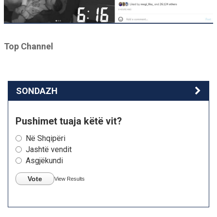
Top Channel
SONDAZH
Pushimet tuaja këtë vit?
Në Shqipëri
Jashtë vendit
Asgjëkundi
Vote
View Results