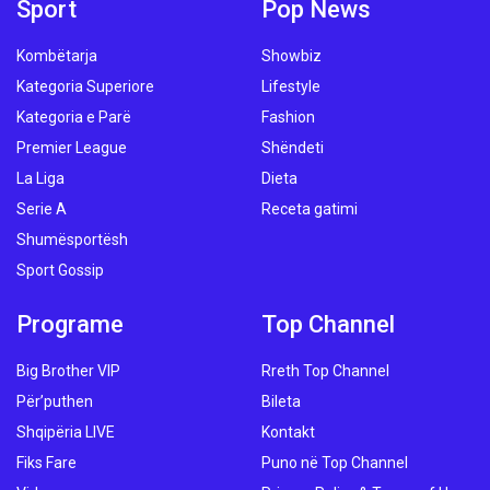
Sport
Pop News
Kombëtarja
Showbiz
Kategoria Superiore
Lifestyle
Kategoria e Parë
Fashion
Premier League
Shëndeti
La Liga
Dieta
Serie A
Receta gatimi
Shumësportësh
Sport Gossip
Programe
Top Channel
Big Brother VIP
Rreth Top Channel
Për’puthen
Bileta
Shqipëria LIVE
Kontakt
Fiks Fare
Puno në Top Channel