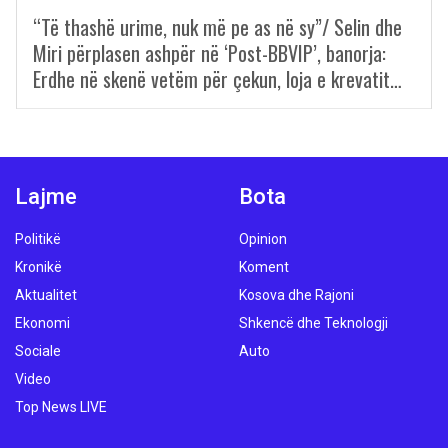
“Të thashë urime, nuk më pe as në sy”/ Selin dhe
Miri përplasen ashpër në ‘Post-BBVIP’, banorja:
Erdhe në skenë vetëm për çekun, loja e krevatit…
Lajme
Bota
Politikë
Opinion
Kronikë
Koment
Aktualitet
Kosova dhe Rajoni
Ekonomi
Shkencë dhe Teknologji
Sociale
Auto
Video
Top News LIVE