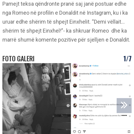
Pamejt teksa qëndronte pranë saj janë postuar edhe
nga Romeo në profilin e Donaldit në Instagram, ku i ka
uruar edhe shërim të shpejt Einxhelit. “Demi vëllait…
shërim të shpejt Einxhel!”- ka shkruar Romeo dhe ka
marrë shumë komente pozitive për sjelljen e Donaldit.
FOTO GALERI
1/7