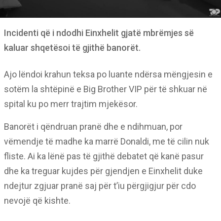
Incidenti që i ndodhi Einxhelit gjatë mbrëmjes së
kaluar shqetësoi të gjithë banorët.
Ajo lëndoi krahun teksa po luante ndërsa mëngjesin e
sotëm la shtëpinë e Big Brother VIP për të shkuar në
spital ku po merr trajtim mjekësor.
Banorët i qëndruan pranë dhe e ndihmuan, por
vëmendje të madhe ka marrë Donaldi, me të cilin nuk
fliste. Ai ka lënë pas të gjithë debatet që kanë pasur
dhe ka treguar kujdes për gjendjen e Einxhelit duke
ndejtur zgjuar pranë saj për t’iu përgjigjur për cdo
nevojë që kishte.