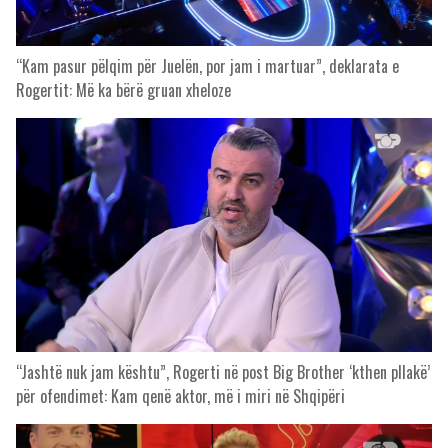
“Kam pasur pëlqim për Juelën, por jam i martuar”, deklarata e
Rogertit: Më ka bërë gruan xheloze
“Jashtë nuk jam kështu”, Rogerti në post Big Brother ‘kthen pllakë’
për ofendimet: Kam qenë aktor, më i miri në Shqipëri