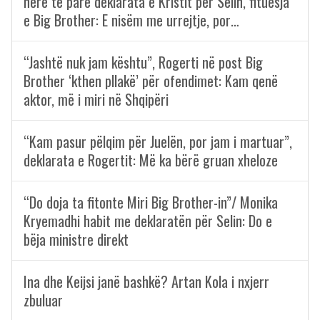
herë të parë deklarata e Kristit për Selin, fituesja
e Big Brother: E nisëm me urrejtje, por…
“Jashtë nuk jam kështu”, Rogerti në post Big
Brother ‘kthen pllakë’ për ofendimet: Kam qenë
aktor, më i miri në Shqipëri
“Kam pasur pëlqim për Juelën, por jam i martuar”,
deklarata e Rogertit: Më ka bërë gruan xheloze
“Do doja ta fitonte Miri Big Brother-in”/ Monika
Kryemadhi habit me deklaratën për Selin: Do e
bëja ministre direkt
Ina dhe Keijsi janë bashkë? Artan Kola i nxjerr
zbuluar