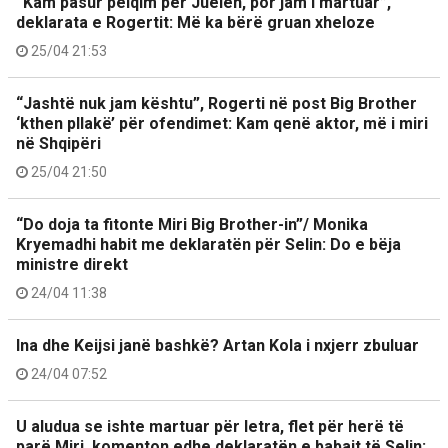
“Kam pasur pëlqim për Juelën, por jam i martuar”,
deklarata e Rogertit: Më ka bërë gruan xheloze
25/04 21:53
“Jashtë nuk jam kështu”, Rogerti në post Big Brother
‘kthen pllakë’ për ofendimet: Kam qenë aktor, më i miri
në Shqipëri
25/04 21:50
“Do doja ta fitonte Miri Big Brother-in”/ Monika
Kryemadhi habit me deklaratën për Selin: Do e bëja
ministre direkt
24/04 11:38
Ina dhe Keijsi janë bashkë? Artan Kola i nxjerr zbuluar
24/04 07:52
U aludua se ishte martuar për letra, flet për herë të
parë Miri, komenton edhe deklaratën e babait të Selin: