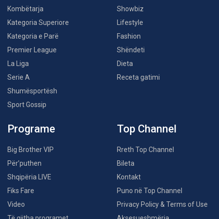
Kombëtarja
Showbiz
Kategoria Superiore
Lifestyle
Kategoria e Parë
Fashion
Premier League
Shëndeti
La Liga
Dieta
Serie A
Receta gatimi
Shumësportësh
Sport Gossip
Programe
Top Channel
Big Brother VIP
Rreth Top Channel
Për’puthen
Bileta
Shqipëria LIVE
Kontakt
Fiks Fare
Puno në Top Channel
Video
Privacy Policy & Terms of Use
Të gjitha programet
Aksesueshmëria