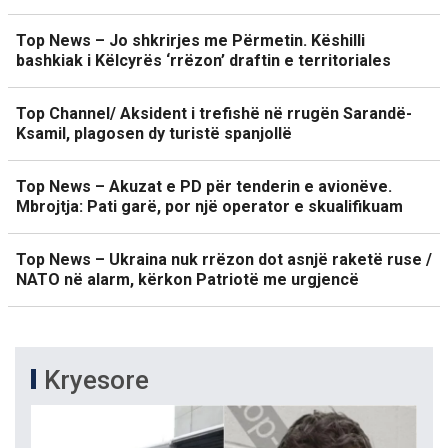
Top News – Jo shkrirjes me Përmetin. Këshilli
bashkiak i Këlcyrës ‘rrëzon’ draftin e territoriales
Top Channel/ Aksident i trefishë në rrugën Sarandë-
Ksamil, plagosen dy turistë spanjollë
Top News – Akuzat e PD për tenderin e avionëve.
Mbrojtja: Pati garë, por një operator e skualifikuam
Top News – Ukraina nuk rrëzon dot asnjë raketë ruse /
NATO në alarm, kërkon Patriotë me urgjencë
Kryesore