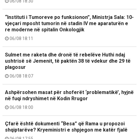
06/08 18:30
“Instituti i Tumoreve po funksionon”, Ministrja Sala: 10-
vjeçari mposht tumorin në stadin IV me aparaturën e
re moderne në spitalin Onkologjik
06/08 18:11
Sulmet me raketa dhe dronë të rebelëve Huthi ndaj
ushtrisë së Jemenit, të paktën 38 të vdekur dhe 29 të
plagosur
06/08 18:07
Ashpërsohen masat për shoferët ‘problematikë’, hyjnë
në fuqi ndryshimet në Kodin Rrugor
06/08 18:00
Çfarë është dokumenti “Besa” që Rama u propozoi
shqiptarëve? Kryeministri e shpjegon me katër fjalë
06/08 17:55