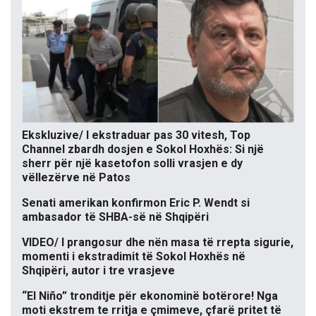
Ekskluzive/ I ekstraduar pas 30 vitesh, Top
Channel zbardh dosjen e Sokol Hoxhës: Si një
sherr për një kasetofon solli vrasjen e dy
vëllezërve në Patos
Senati amerikan konfirmon Eric P. Wendt si
ambasador të SHBA-së në Shqipëri
VIDEO/ I prangosur dhe nën masa të rrepta sigurie,
momenti i ekstradimit të Sokol Hoxhës në
Shqipëri, autor i tre vrasjeve
“El Niño” tronditje për ekonominë botërore! Nga
moti ekstrem te rritja e çmimeve, çfarë pritet të