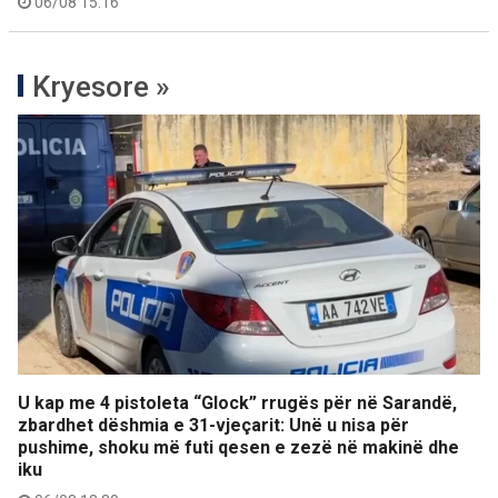
06/08 15:16
Kryesore »
U kap me 4 pistoleta “Glock” rrugës për në Sarandë,
zbardhet dëshmia e 31-vjeçarit: Unë u nisa për
pushime, shoku më futi qesen e zezë në makinë dhe
iku