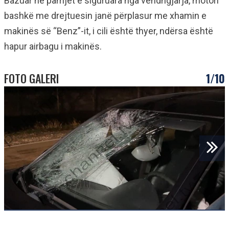
Bazuar në pamjet e siguruara nga vendngjarja, motori
bashkë me drejtuesin janë përplasur me xhamin e
makinës së “Benz”-it, i cili është thyer, ndërsa është
hapur airbagu i makinës.
FOTO GALERI
1/10