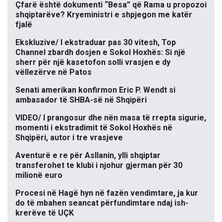
Çfarë është dokumenti “Besa” që Rama u propozoi
shqiptarëve? Kryeministri e shpjegon me katër
fjalë
Ekskluzive/ I ekstraduar pas 30 vitesh, Top
Channel zbardh dosjen e Sokol Hoxhës: Si një
sherr për një kasetofon solli vrasjen e dy
vëllezërve në Patos
Senati amerikan konfirmon Eric P. Wendt si
ambasador të SHBA-së në Shqipëri
VIDEO/ I prangosur dhe nën masa të rrepta sigurie,
momenti i ekstradimit të Sokol Hoxhës në
Shqipëri, autor i tre vrasjeve
Aventurë e re për Asllanin, ylli shqiptar
transferohet te klubi i njohur gjerman për 30
milionë euro
Procesi në Hagë hyn në fazën vendimtare, ja kur
do të mbahen seancat përfundimtare ndaj ish-
krerëve të UÇK