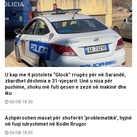
U kap me 4 pistoleta “Glock” rrugës për në Sarandë,
zbardhet dëshmia e 31-vjeçarit: Unë u nisa për
pushime, shoku më futi qesen e zezë në makinë dhe
iku
06/08 18:30
Ashpërsohen masat për shoferët ‘problematikë’, hyjnë
në fuqi ndryshimet në Kodin Rrugor
06/08 18:00