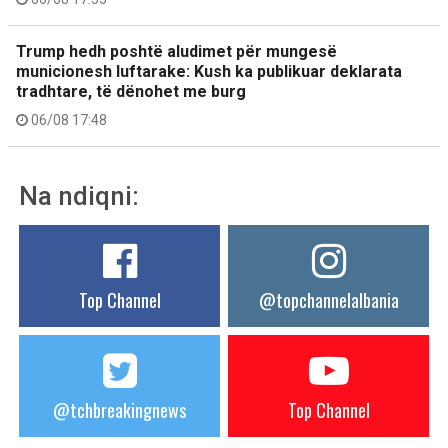
Trump hedh poshtë aludimet për mungesë
municionesh luftarake: Kush ka publikuar deklarata
tradhtare, të dënohet me burg
06/08 17:48
Na ndiqni:
Top Channel
@topchannelalbania
@tchbreakingnews
Top Channel