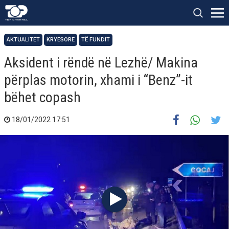
AKTUALITET
KRYESORE
TË FUNDIT
Aksident i rëndë në Lezhë/ Makina
përplas motorin, xhami i “Benz”-it
bëhet copash
18/01/2022 17:51