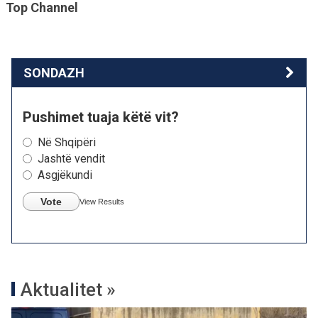
Top Channel
SONDAZH
Pushimet tuaja këtë vit?
Në Shqipëri
Jashtë vendit
Asgjëkundi
Vote
View Results
Aktualitet »