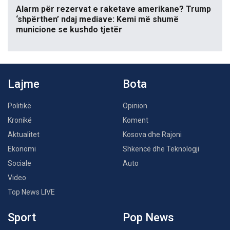
Alarm për rezervat e raketave amerikane? Trump
‘shpërthen’ ndaj mediave: Kemi më shumë
municione se kushdo tjetër
Lajme
Bota
Politikë
Opinion
Kronikë
Koment
Aktualitet
Kosova dhe Rajoni
Ekonomi
Shkencë dhe Teknologji
Sociale
Auto
Video
Top News LIVE
Sport
Pop News