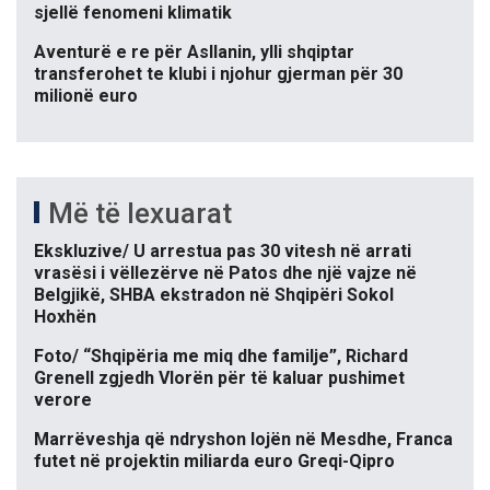
sjellë fenomeni klimatik
Aventurë e re për Asllanin, ylli shqiptar
transferohet te klubi i njohur gjerman për 30
milionë euro
Më të lexuarat
Ekskluzive/ U arrestua pas 30 vitesh në arrati
vrasësi i vëllezërve në Patos dhe një vajze në
Belgjikë, SHBA ekstradon në Shqipëri Sokol
Hoxhën
Foto/ “Shqipëria me miq dhe familje”, Richard
Grenell zgjedh Vlorën për të kaluar pushimet
verore
Marrëveshja që ndryshon lojën në Mesdhe, Franca
futet në projektin miliarda euro Greqi-Qipro