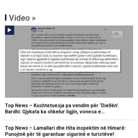
Video »
Top News – Kushtetuesja pa vendim për ‘Diellën’.
Bardhi: Gjykata ka shkelur ligjin, vonesa e…
Top News – Lamallari dhe Hita inspektim në Himarë:
Punojmë për të garantuar sigurinë e turistëve!