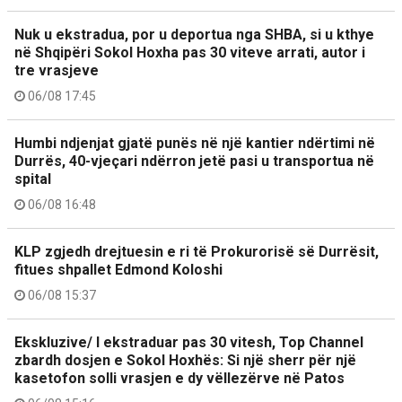
Nuk u ekstradua, por u deportua nga SHBA, si u kthye
në Shqipëri Sokol Hoxha pas 30 viteve arrati, autor i
tre vrasjeve
06/08 17:45
Humbi ndjenjat gjatë punës në një kantier ndërtimi në
Durrës, 40-vjeçari ndërron jetë pasi u transportua në
spital
06/08 16:48
KLP zgjedh drejtuesin e ri të Prokurorisë së Durrësit,
fitues shpallet Edmond Koloshi
06/08 15:37
Ekskluzive/ I ekstraduar pas 30 vitesh, Top Channel
zbardh dosjen e Sokol Hoxhës: Si një sherr për një
kasetofon solli vrasjen e dy vëllezërve në Patos