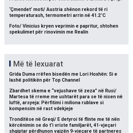
‘Çmendet’ moti/ Austria shënon rekord të ri
temperaturash, termometri arrin në 41.2°C
Foto/ Vinicius kryen veprimin e papritur, shtohen
spekulimet për rinovimin me Realin
Më të lexuarat
Grida Duma rrëfen bisedën me Lori Hoxhën: Si e
lashë politikën për Top Channel
Zbardhet skema e “vejushave të zeza” në Rusi/
Martesa të rreme me ushtarët para se të nisen në
luftë, arsyeja: Përfitimi i miliona rublave si
kompensim në rast vdekjeje
Tronditëse në Greqi/ E detyroi të flinte me të nën
kërcënimin se do t’i vriste familjarët, 41-vjeçari
shqiptar përdhunon vajzën 9-vjeçare të partneres