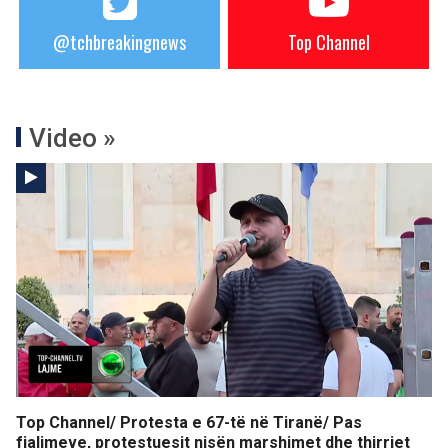
@tchbreakingnews
Top Channel
Video »
Top Channel/ Protesta e 67-të në Tiranë/ Pas
fjalimeve, protestuesit nisën marshimet dhe thirrjet