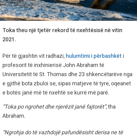
Toka theu një tjetër rekord të nxehtësisë në vitin
2021.
Për të gjashtin vit radhazi,
hulumtimi i përbashkët
i
profesorit të inxhinierisë John Abraham të
Universitetit të St. Thomas dhe 23 shkencëtarëve nga
e gjithë bota zbuloi se, sipas matjeve të tyre, oqeanet
e botës janë më të nxehtë se kurrë më parë.
“Toka po ngrohet dhe njerëzit janë fajtorët”
, tha
Abraham.
“Ngrohja do të vazhdojë pafundësisht derisa ne të