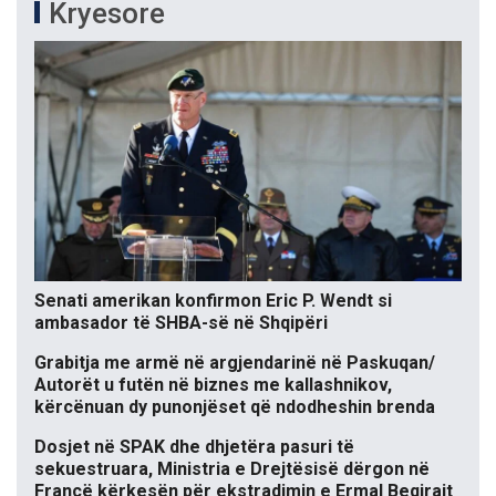
Kryesore
Senati amerikan konfirmon Eric P. Wendt si
ambasador të SHBA-së në Shqipëri
Grabitja me armë në argjendarinë në Paskuqan/
Autorët u futën në biznes me kallashnikov,
kërcënuan dy punonjëset që ndodheshin brenda
Dosjet në SPAK dhe dhjetëra pasuri të
sekuestruara, Ministria e Drejtësisë dërgon në
Francë kërkesën për ekstradimin e Ermal Beqirajt