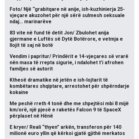
Foto/ Një “grabitqare në anije, ish-kuzhinierja 25-
vjeçare akuzohet për një sërë sulmesh seksuale
ndaj… marinarëve
83 vite në fund të detit Jon/ Zbulohet anija
gjermane e Luftës së Dytë Botërore, e vetmja e
llojit të saj në botë
Vendim i papritur/ Prindërit e 14-vjeçares së vrarë
nën masa të rrepta sigurie, i ndalohet t’i afrohen
familjes së autorit
Kthesë dramatike në jetën e ish-lojtarit të
kombëtares shqiptare, arrestohet për shpërndarje
kokaine
Me peshë rreth 4 tonë dhe me shpejtësi mbi 8 mijë
km/orë, një pjesë e raketës Falcon 9 të SpaceX
përplaset në Hënë
E kryer/ Reali “thyen” arkën, transferon për 140
milionë euro yllin që kërkoi gjatë gjithë merkatos