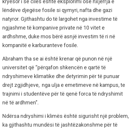
kryesor i së cilës është eksplorimi ose nxjerrja e
lëndëve djegëse fosile si qymyri, nafta dhe gazi
natyror. Gjithashtu do të largohet nga investime të
ngjashme të kompanive private në 10 vitet e
ardhshme, duke mos bërë asnjë investim të ri në
kompanitë e karburanteve fosile.
Abraham tha se ai është krenar që punon në një
universitet që “përqafon shkencën e qartë të
ndryshimeve klimatike dhe detyrimin për të punuar
drejt zgjidhjeve, nga ulja e emetimeve në kampus, te
trajnimi i studentëve për të qenë forca të ndryshimit
në të ardhmen”.
Ndërsa ndryshimi i klimës është sigurisht një problem,
ka gjithashtu mundësi të jashtëzakonshme për të