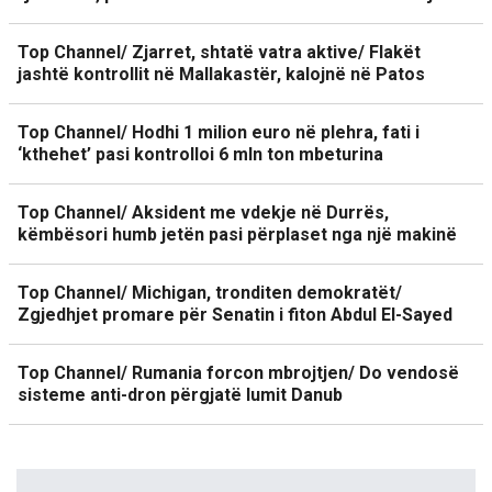
Top Channel/ Zjarret, shtatë vatra aktive/ Flakët
jashtë kontrollit në Mallakastër, kalojnë në Patos
Top Channel/ Hodhi 1 milion euro në plehra, fati i
‘kthehet’ pasi kontrolloi 6 mln ton mbeturina
Top Channel/ Aksident me vdekje në Durrës,
këmbësori humb jetën pasi përplaset nga një makinë
Top Channel/ Michigan, tronditen demokratët/
Zgjedhjet promare për Senatin i fiton Abdul El-Sayed
Top Channel/ Rumania forcon mbrojtjen/ Do vendosë
sisteme anti-dron përgjatë lumit Danub