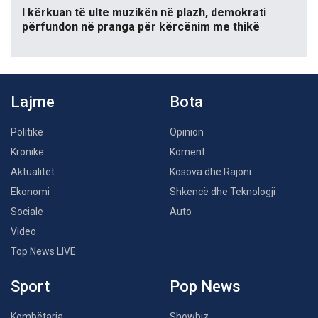
I kërkuan të ulte muzikën në plazh, demokrati
përfundon në pranga për kërcënim me thikë
Lajme
Bota
Politikë
Opinion
Kronikë
Koment
Aktualitet
Kosova dhe Rajoni
Ekonomi
Shkencë dhe Teknologji
Sociale
Auto
Video
Top News LIVE
Sport
Pop News
Kombëtarja
Showbiz