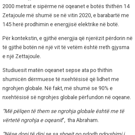
2000 metrat e sipërme në oqeanet e botës thithën 14
Zetajoule më shumë se në vitin 2020, e barabartë me
145 herë prodhimin e energjisë elektrike në botë.
Për kontekstin, e gjithë energjia që njerëzit përdorin në
të gjithë botën në një vit të vetëm është rreth gjysma
e një Zettajoule.
Studiuesit matën oqeanet sepse ata po thithin
shumicën dërrmuese të nxehtësisë që lidhet me
ngrohjen globale. Në fakt, më shumë se 90% e
nxehtësisë së ngrohjes globale përfundon në oqeane.
“Më pëlqen të them se ngrohja globale është me të
vërtetë ngrohja e oqeanit
”, tha Abraham.
“Nëse doni të dini se sa shpejt po ndodh ndryshimi i