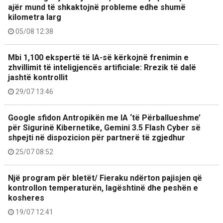
ajër mund të shkaktojnë probleme edhe shumë
kilometra larg
05/08 12:38
Mbi 1,100 ekspertë të IA-së kërkojnë frenimin e
zhvillimit të inteligjencës artificiale: Rrezik të dalë
jashtë kontrollit
29/07 13:46
Google sfidon Antropikën me IA ‘të Përballueshme’
për Sigurinë Kibernetike, Gemini 3.5 Flash Cyber ​​​​së
shpejti në dispozicion për partnerë të zgjedhur
25/07 08:52
Një program për bletët/ Fieraku ndërton pajisjen që
kontrollon temperaturën, lagështinë dhe peshën e
kosheres
19/07 12:41