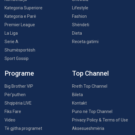
Kategoria Superiore
Lifestyle
Kategoria e Parë
Fashion
Premier League
Shëndeti
La Liga
Dieta
Serie A
Receta gatimi
Shumësportësh
Sport Gossip
Programe
Top Channel
Big Brother VIP
Rreth Top Channel
Për’puthen
Bileta
Shqipëria LIVE
Kontakt
Fiks Fare
Puno në Top Channel
Video
Privacy Policy & Terms of Use
Të gjitha programet
Aksesueshmëria