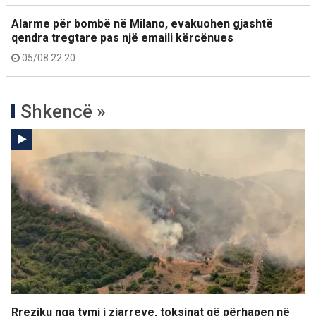
Alarme për bombë në Milano, evakuohen gjashtë
qendra tregtare pas një emaili kërcënues
05/08 22:20
Shkencë »
Rreziku nga tymi i zjarreve, toksinat që përhapen në