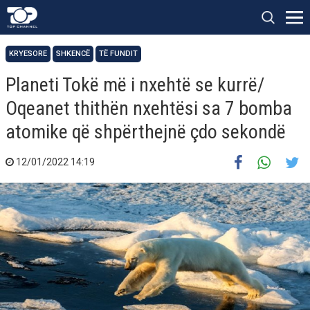
KRYESORE
SHKENCË
TË FUNDIT
Planeti Tokë më i nxehtë se kurrë/
Oqeanet thithën nxehtësi sa 7 bomba
atomike që shpërthejnë çdo sekondë
12/01/2022 14:19