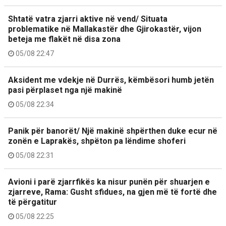
Shtatë vatra zjarri aktive në vend/ Situata
problematike në Mallakastër dhe Gjirokastër, vijon
beteja me flakët në disa zona
05/08 22:47
Aksident me vdekje në Durrës, këmbësori humb jetën
pasi përplaset nga një makinë
05/08 22:34
Panik për banorët/ Një makinë shpërthen duke ecur në
zonën e Laprakës, shpëton pa lëndime shoferi
05/08 22:31
Avioni i parë zjarrfikës ka nisur punën për shuarjen e
zjarreve, Rama: Gusht sfidues, na gjen më të fortë dhe
të përgatitur
05/08 22:25