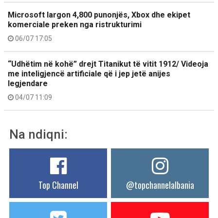
Microsoft largon 4,800 punonjës, Xbox dhe ekipet
komerciale preken nga ristrukturimi
06/07 17:05
“Udhëtim në kohë” drejt Titanikut të vitit 1912/ Videoja
me inteligjencë artificiale që i jep jetë anijes
legjendare
04/07 11:09
Na ndiqni:
Top Channel
@topchannelalbania