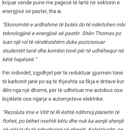
krijuar vende pune me pagesë të lartë në sektorin e
energjisë së pastër, tha ai.
“Ekonomitë e ardhshme të botës do të ndërtohen mbi
teknologjinë e energjisë së pastër. Shën Thomas po
luan një rol të rëndësishëm duke pozicionuar
studentët tanë dhe kombin tonë për të udhëhequr në
këtë hapësirë.”
Për individët, zgjidhjet për të reduktuar gjurmën tonë
të karbonit janë po aq të thjeshta sa fikja e dritave kur
dilni nga një dhomë, për të udhëtuar me autobus ose
biçikletë ose ngarje e automjeteve elektrike.
“Rezoluta ime e Vitit të Ri është ndihmoj planetin të
ftohet, po bëhet nxehtë këtu dhe nuk ka asnjë shenjë
që gjërat do të ndryshojnë së shpejti. Kolektivisht, ne