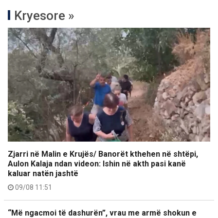
Kryesore »
Zjarri në Malin e Krujës/ Banorët kthehen në shtëpi,
Aulon Kalaja ndan videon: Ishin në akth pasi kanë
kaluar natën jashtë
09/08 11:51
“Më ngacmoi të dashurën”, vrau me armë shokun e