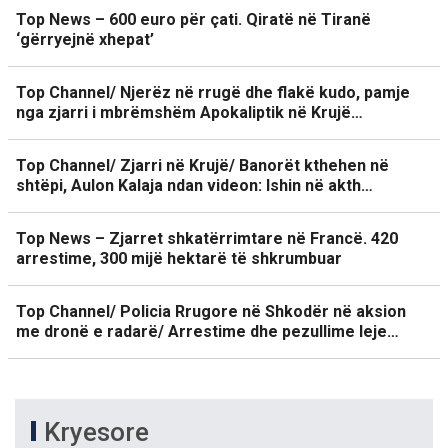
Top News – 600 euro për çati. Qiratë në Tiranë
‘gërryejnë xhepat’
Top Channel/ Njerëz në rrugë dhe flakë kudo, pamje
nga zjarri i mbrëmshëm Apokaliptik në Krujë…
Top Channel/ Zjarri në Krujë/ Banorët kthehen në
shtëpi, Aulon Kalaja ndan videon: Ishin në akth…
Top News – Zjarret shkatërrimtare në Francë. 420
arrestime, 300 mijë hektarë të shkrumbuar
Top Channel/ Policia Rrugore në Shkodër në aksion
me dronë e radarë/ Arrestime dhe pezullime leje…
Kryesore