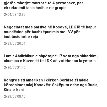
gjetën mbetjet mortore të 4 personave, pas
ekzekutimit ishin hedhur në gropë
04/08 12:35
Negociatat mes partive në Kosovë, LDK lë të hapur
mundësinë për bashkëpunimin me LVV për
institucionet e reja
31/07 20:01
Lumir Abdixhikun e shpëtojnë 17 vota nga shkarkimi,
shumica e Kuvendit të LDK-së votëbeson kryetarin
30/07 21:40
Kongresisti amerikan i kërkon Serbisë t’i ndalë
kërcënimet ndaj Kosovës: Shkëputu edhe nga Rusia,
Kina e Irani
29/07 08:10