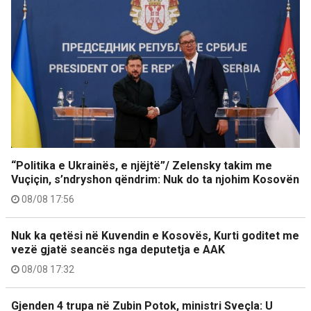
“Politika e Ukrainës, e njëjtë”/ Zelensky takim me
Vuçiçin, s’ndryshon qëndrim: Nuk do ta njohim Kosovën
08/08 17:56
Nuk ka qetësi në Kuvendin e Kosovës, Kurti goditet me
vezë gjatë seancës nga deputetja e AAK
08/08 17:32
Gjenden 4 trupa në Zubin Potok, ministri Sveçla: U