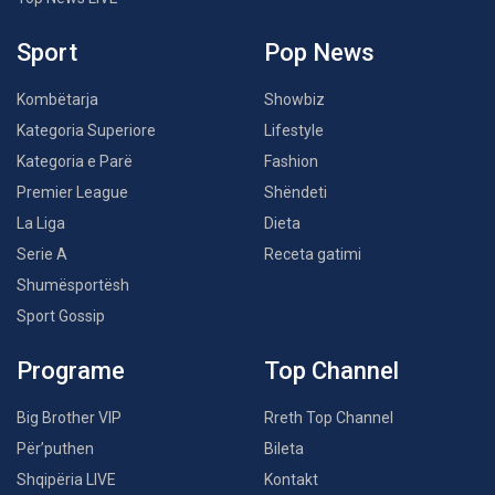
Sport
Pop News
Kombëtarja
Showbiz
Kategoria Superiore
Lifestyle
Kategoria e Parë
Fashion
Premier League
Shëndeti
La Liga
Dieta
Serie A
Receta gatimi
Shumësportësh
Sport Gossip
Programe
Top Channel
Big Brother VIP
Rreth Top Channel
Për’puthen
Bileta
Shqipëria LIVE
Kontakt