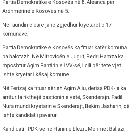
Partia Demokratike e Kosovës në 8, Aleanca për
Ardhmërinë e Kosovës në 5.
Në raundin e parë janë zgjedhur kryetarët e 17
komunave.
Partia Demokratike e Kosovës ka fituar katër komuna
pa balotazh. Në Mitrovicën e Jugut, Bedri Hamza ka
mposhtur Agim Bahtirin e LVV-së, i cili për tetë vjet
ishte kryetar i kësaj komune.
Në Ferizaj ka fituar sërish Agim Aliu, derisa PDK-ja ka
arritur ta rikthejë bastionin e vetë, Skenderajn. Fadil
Nura mundi kryetarin e Skenderajt, Bekim Jasharin, që
ishte kandidat i pavarur.
Kandidati i PDK-së në Hanin e Elezit, Mehmet Ballazi,