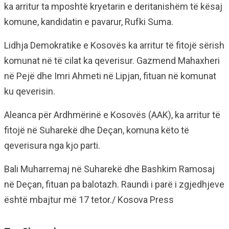
ka arritur ta mposhtë kryetarin e deritanishëm të kësaj
komune, kandidatin e pavarur, Rufki Suma.
Lidhja Demokratike e Kosovës ka arritur të fitojë sërish
komunat në të cilat ka qeverisur. Gazmend Mahaxheri
në Pejë dhe Imri Ahmeti në Lipjan, fituan në komunat
ku qeverisin.
Aleanca për Ardhmërinë e Kosovës (AAK), ka arritur të
fitojë në Suharekë dhe Deçan, komuna këto të
qeverisura nga kjo parti.
Bali Muharremaj në Suharekë dhe Bashkim Ramosaj
në Deçan, fituan pa balotazh. Raundi i parë i zgjedhjeve
është mbajtur më 17 tetor./ Kosova Press