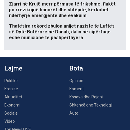
Zjarri në Krujë merr përmasa të frikshme, flakët
po rrezikojnë banorët dhe shtëpitë, kërkohet
ndërhyrje emergjente dhe evakuim
Thatësira rekord zbulon anijet naziste të Luftës
së Dytë Botërore në Danub, dalin në sipërfaqe
edhe municione të pashpërthyera
Lajme
Bota
Politikë
Opinion
Kronikë
Koment
Aktualitet
Kosova dhe Rajoni
Ekonomi
Shkencë dhe Teknologji
Sociale
Auto
Video
Top News LIVE