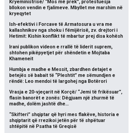
Kryeministrisë/ “Mos më prek”, protestuesja
bllokon vendin e fjalimeve. Mbyllet me marshim në
kryeqytet
Ish-efektivi i Forcave të Armatosura u vra me
kallashnikov nga shoku i fëmijërisë, zv. drejtori i
Hetimit: Kishin konflikt të mbartur prej disa kohësh
Irani publikon videon e rrallë të liderit suprem,
shtohen pikëpyetjet për shëndetin e Mojtaba
Khameneit
Humbja e madhe e Messit, zbardhen detajet e
betejës së babait të “Pleshtit” me sëmundjen e
rëndë: Leo mendoi të largohej nga Botërori
Vrasja e 20-vjeçarit në Korçë/ “Jemi të frikësuar”,
flasin banorët e zonës: Dëgjuam një zhurmë të
madhe, dolëm jashtë dhe…
“Skifteri” shqiptar që hyri mes flakëve, historia e
shqiptarit që rrezikoi jetën për të shpëtuar
shtëpitë në Psatha të Greqisë