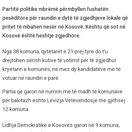
Partitë politike mbrëmë përmbyllen fushatën
pesëditore për raundin e dytë të zgjedhjeve lokale që
pritet të mbahen nesër në Kosovë. Kështu që sot në
Kosovë është heshtje zgjedhore.
Nga 38 komuna, qytetarët e 21 prej tyre do t’u
drejtohen sërish kutive të votimit për të zgjedhur
kryetarin e komunës, në mes dy kandidatëve më të
votuar në raundin e parë.
Partia që garon në numrin më të madh të komunave
për balotazh është Lëvizja Vetëvendosje me gjithsej
12 komuna.
Lidhja Demokratike e Kosovës garon në 9 komuna,