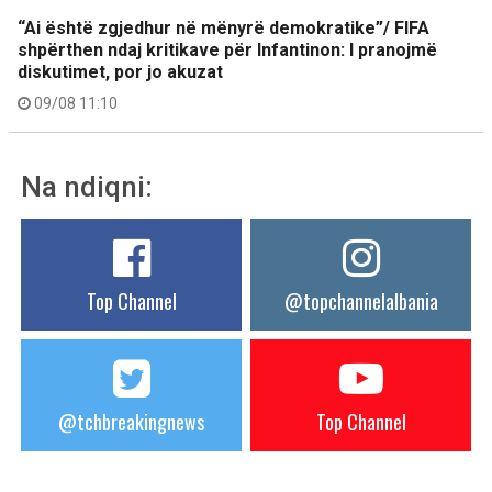
“Ai është zgjedhur në mënyrë demokratike”/ FIFA
shpërthen ndaj kritikave për Infantinon: I pranojmë
diskutimet, por jo akuzat
09/08 11:10
Na ndiqni:
Top Channel
@topchannelalbania
@tchbreakingnews
Top Channel