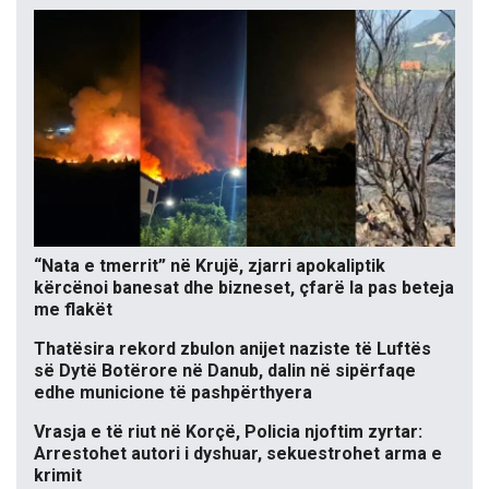
“Nata e tmerrit” në Krujë, zjarri apokaliptik
kërcënoi banesat dhe bizneset, çfarë la pas beteja
me flakët
Thatësira rekord zbulon anijet naziste të Luftës
së Dytë Botërore në Danub, dalin në sipërfaqe
edhe municione të pashpërthyera
Vrasja e të riut në Korçë, Policia njoftim zyrtar:
Arrestohet autori i dyshuar, sekuestrohet arma e
krimit