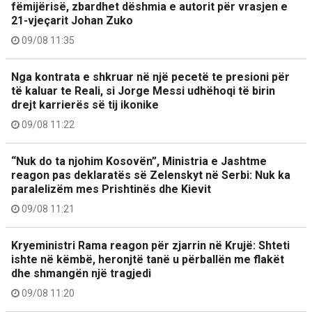
fëmijërisë, zbardhet dëshmia e autorit për vrasjen e
21-vjeçarit Johan Zuko
09/08 11:35
Nga kontrata e shkruar në një pecetë te presioni për
të kaluar te Reali, si Jorge Messi udhëhoqi të birin
drejt karrierës së tij ikonike
09/08 11:22
“Nuk do ta njohim Kosovën”, Ministria e Jashtme
reagon pas deklaratës së Zelenskyt në Serbi: Nuk ka
paralelizëm mes Prishtinës dhe Kievit
09/08 11:21
Kryeministri Rama reagon për zjarrin në Krujë: Shteti
ishte në këmbë, heronjtë tanë u përballën me flakët
dhe shmangën një tragjedi
09/08 11:20