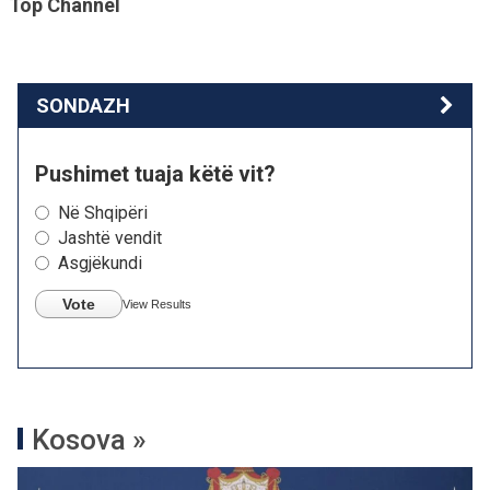
Top Channel
SONDAZH
Pushimet tuaja këtë vit?
Në Shqipëri
Jashtë vendit
Asgjëkundi
Vote
View Results
Kosova »