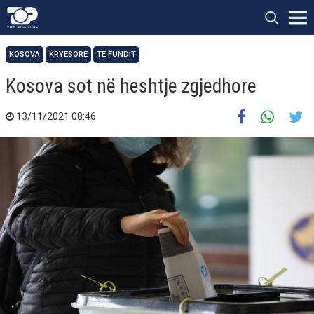
KOSOVA
KRYESORE
TË FUNDIT
Kosova sot ​në heshtje zgjedhore
13/11/2021 08:46