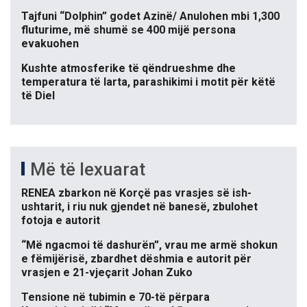
Tajfuni “Dolphin” godet Azinë/ Anulohen mbi 1,300
fluturime, më shumë se 400 mijë persona
evakuohen
Kushte atmosferike të qëndrueshme dhe
temperatura të larta, parashikimi i motit për këtë
të Diel
Më të lexuarat
RENEA zbarkon në Korçë pas vrasjes së ish-
ushtarit, i riu nuk gjendet në banesë, zbulohet
fotoja e autorit
“Më ngacmoi të dashurën”, vrau me armë shokun
e fëmijërisë, zbardhet dëshmia e autorit për
vrasjen e 21-vjeçarit Johan Zuko
Tensione në tubimin e 70-të përpara