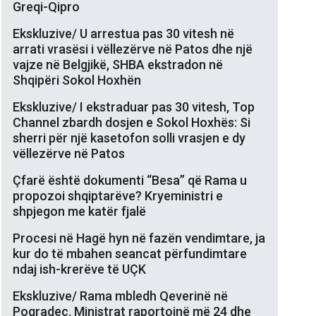
Greqi-Qipro
Ekskluzive/ U arrestua pas 30 vitesh në
arrati vrasësi i vëllezërve në Patos dhe një
vajze në Belgjikë, SHBA ekstradon në
Shqipëri Sokol Hoxhën
Ekskluzive/ I ekstraduar pas 30 vitesh, Top
Channel zbardh dosjen e Sokol Hoxhës: Si
sherri për një kasetofon solli vrasjen e dy
vëllezërve në Patos
Çfarë është dokumenti “Besa” që Rama u
propozoi shqiptarëve? Kryeministri e
shpjegon me katër fjalë
Procesi në Hagë hyn në fazën vendimtare, ja
kur do të mbahen seancat përfundimtare
ndaj ish-krerëve të UÇK
Ekskluzive/ Rama mbledh Qeverinë në
Pogradec. Ministrat raportojnë më 24 dhe