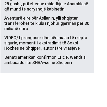
25 gusht, pritet edhe mbledhja e Asamblesë
që mund të ndryshojë kabinetin
Aventurë e re për Asllanin, ylli shqiptar
transferohet te klubi i njohur gjerman për 30
milionë euro
VIDEO/ I prangosur dhe nën masa të rrepta
sigurie, momenti i ekstradimit të Sokol
Hoxhës në Shqipëri, autor i tre vrasjeve
Senati amerikan konfirmon Eric P. Wendt si
ambasador të SHBA-së në Shqipëri