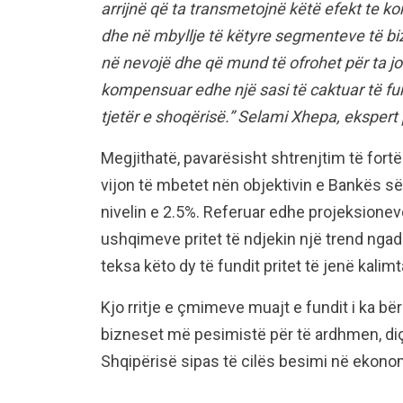
arrijnë që ta transmetojnë këtë efekt te ko
dhe në mbyllje të këtyre segmenteve të bi
në nevojë dhe që mund të ofrohet për ta j
kompensuar edhe një sasi të caktuar të fur
tjetër e shoqërisë.” Selami Xhepa, ekspert
Megjithatë, pavarësisht shtrenjtim të fort
vijon të mbetet nën objektivin e Bankës së
nivelin e 2.5%. Referuar edhe projeksione
ushqimeve pritet të ndjekin një trend ngad
teksa këto dy të fundit pritet të jenë kalimt
Kjo rritje e çmimeve muajt e fundit i ka b
bizneset më pesimistë për të ardhmen, di
Shqipërisë sipas të cilës besimi në ekonomi