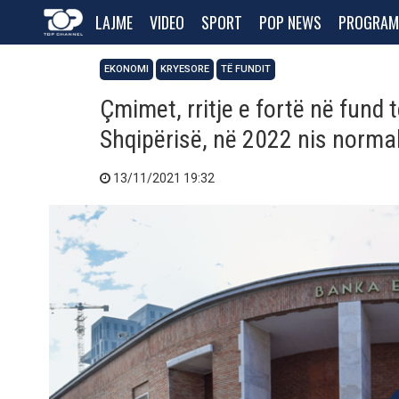
LAJME
VIDEO
SPORT
POP NEWS
PROGRAM
EKONOMI
KRYESORE
TË FUNDIT
Çmimet, rritje e fortë në fund 
Shqipërisë, në 2022 nis normal
13/11/2021 19:32