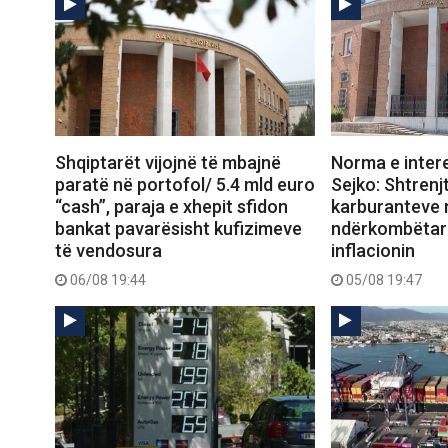
Shqiptarët vijojnë të mbajnë
Norma e intere
paratë në portofol/ 5.4 mld euro
Sejko: Shtrenjt
“cash”, paraja e xhepit sfidon
karburanteve n
bankat pavarësisht kufizimeve
ndërkombëtare
të vendosura
inflacionin
06/08 19:44
05/08 19:47