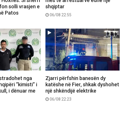
 Hoxhës: Si sherri
mes të arrestuarve edhe një
on solli vrasjen e
shqiptar
në Patos
06/08 22:55
kstradohet nga
Zjarri përfshin banesën dy
ipëri “kimisti” i
katëshe në Fier, shkak dyshohet
ull, i dënuar me
një shkëndijë elektrike
06/08 22:23