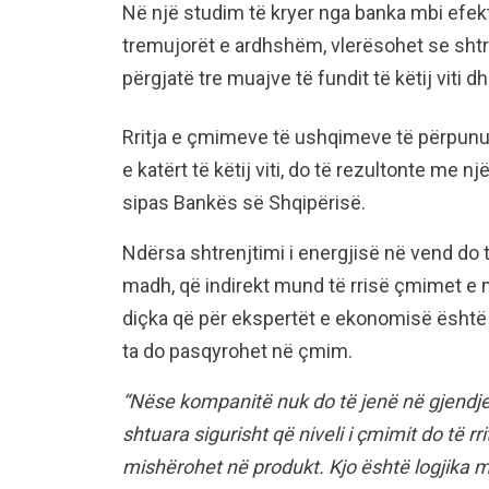
Në një studim të kryer nga banka mbi efektet
tremujorët e ardhshëm, vlerësohet se shtr
përgjatë tre muajve të fundit të këtij viti d
Rritja e çmimeve të ushqimeve të përpunuar
e katërt të këtij viti, do të rezultonte me n
sipas Bankës së Shqipërisë.
Ndërsa shtrenjtimi i energjisë në vend do t
madh, që indirekt mund të rrisë çmimet e
diçka që për ekspertët e ekonomisë është
ta do pasqyrohet në çmim.
“Nëse kompanitë nuk do të jenë në gjendje 
shtuara sigurisht që niveli i çmimit do të 
mishërohet në produkt. Kjo është logjika 