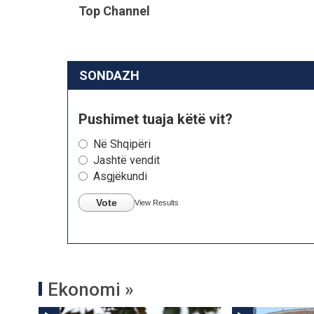
Top Channel
SONDAZH
Pushimet tuaja këtë vit?
Në Shqipëri
Jashtë vendit
Asgjëkundi
Vote
View Results
Ekonomi »