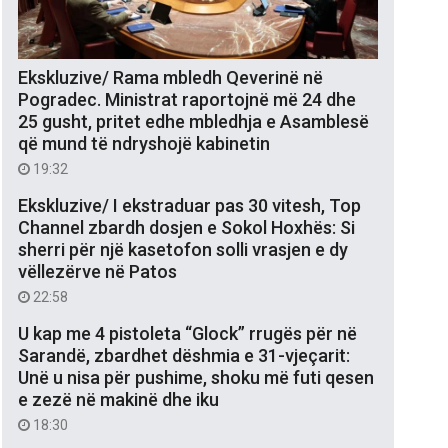
Ekskluzive/ Rama mbledh Qeverinë në
Pogradec. Ministrat raportojnë më 24 dhe
25 gusht, pritet edhe mbledhja e Asamblesë
që mund të ndryshojë kabinetin
19:32
Ekskluzive/ I ekstraduar pas 30 vitesh, Top
Channel zbardh dosjen e Sokol Hoxhës: Si
sherri për një kasetofon solli vrasjen e dy
vëllezërve në Patos
22:58
U kap me 4 pistoleta “Glock” rrugës për në
Sarandë, zbardhet dëshmia e 31-vjeçarit:
Unë u nisa për pushime, shoku më futi qesen
e zezë në makinë dhe iku
18:30