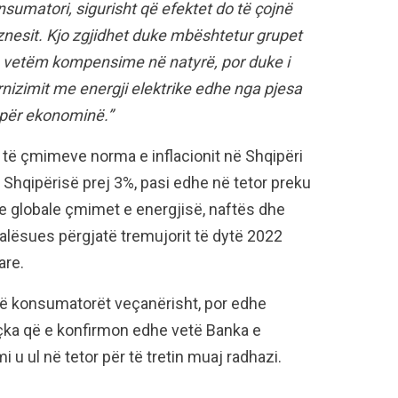
nsumatori, sigurisht që efektet do të çojnë
znesit. Kjo zgjidhet duke mbështetur grupet
o vetëm kompensime në natyrë, por duke i
nizimit me energji elektrike edhe nga pjesa
 për ekonominë.”
ë të çmimeve norma e inflacionit në Shqipëri
 Shqipërisë prej 3%, pasi edhe në tetor preku
ve globale çmimet e energjisë, naftës dhe
alësues përgjatë tremujorit të dytë 2022
are.
ërë konsumatorët veçanërisht, por edhe
çka që e konfirmon edhe vetë Banka e
 u ul në tetor për të tretin muaj radhazi.