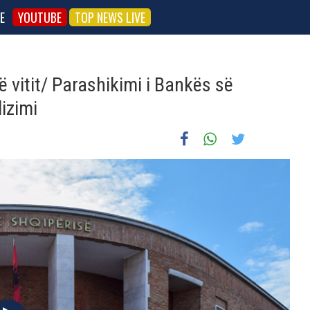
E
YOUTUBE
TOP NEWS LIVE
të vitit/ Parashikimi i Bankës së
izimi