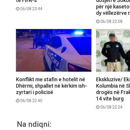
të FIFA-s
dosjen e Sokol
për një kasetof
06/08 23:44
dy vëllezërve 
06/08 22:58
Konflikt me stafin e hotelit në
Ekskluzive/ E
Dhërmi, shpallet në kërkim ish-
Kolumbia në Shq
zyrtari i policisë
drogës në Frak
14 vite burg
06/08 22:40
06/08 22:24
Na ndiqni: