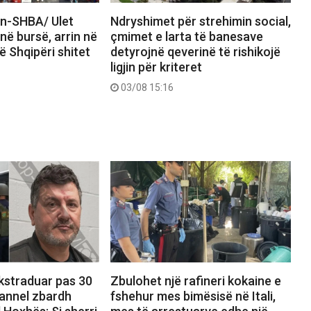
an-SHBA/ Ulet
Ndryshimet për strehimin social,
në bursë, arrin në
çmimet e larta të banesave
ë Shqipëri shitet
detyrojnë qeverinë të rishikojë
ligjin për kriteret
03/08 15:16
ekstraduar pas 30
Zbulohet një rafineri kokaine e
hannel zbardh
fshehur mes bimësisë në Itali,