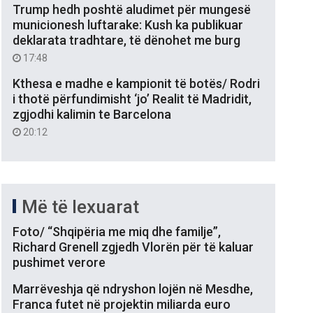
Trump hedh poshtë aludimet për mungesë
municionesh luftarake: Kush ka publikuar
deklarata tradhtare, të dënohet me burg
17:48
Kthesa e madhe e kampionit të botës/ Rodri
i thotë përfundimisht ‘jo’ Realit të Madridit,
zgjodhi kalimin te Barcelona
20:12
Më të lexuarat
Foto/ “Shqipëria me miq dhe familje”,
Richard Grenell zgjedh Vlorën për të kaluar
pushimet verore
Marrëveshja që ndryshon lojën në Mesdhe,
Franca futet në projektin miliarda euro