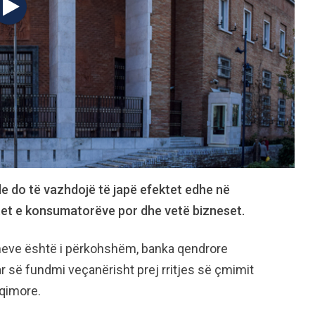
le do të vazhdojë të japë efektet edhe në
etet e konsumatorëve por dhe vetë bizneset.
meve është i përkohshëm, banka qendrore
ar së fundmi veçanërisht prej rritjes së çmimit
hqimore.