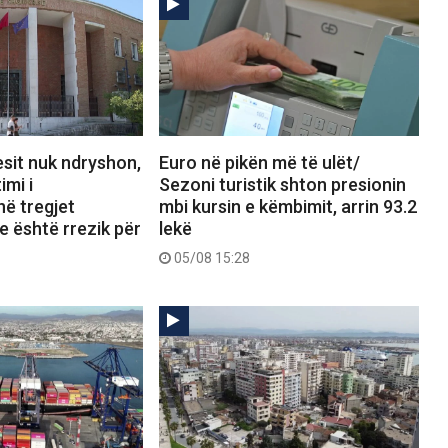
sit nuk ndryshon,
Euro në pikën më të ulët/
imi i
Sezoni turistik shton presionin
ë tregjet
mbi kursin e këmbimit, arrin 93.2
 është rrezik për
lekë
05/08 15:28