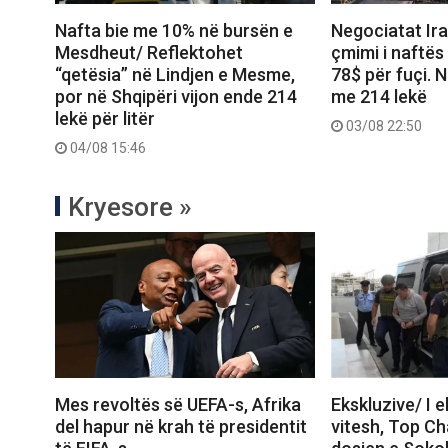
Nafta bie me 10% në bursën e
Negociatat Ir
Mesdheut/ Reflektohet
çmimi i naftës 
“qetësia” në Lindjen e Mesme,
78$ për fuçi. N
por në Shqipëri vijon ende 214
me 214 lekë
lekë për litër
03/08 22:50
04/08 15:46
Kryesore »
Mes revoltës së UEFA-s, Afrika
Ekskluzive/ I 
del hapur në krah të presidentit
vitesh, Top C