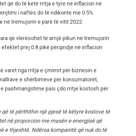
 që do të ketë rritja e tyre në inflacion në
enjtimi i naftës do të ndikonte me 0.5%
he në tremujorin e parë të vitit 2022.
a që vlerësohet të arrijë pikun në tremujorin
jë efektet prej 0.8 pikë përqindje në inflacion
ë varet nga rritja e çmimit për biznesin e
 mallrave e shërbimeve për konsumatorët,
 e pashmangshme pasi çdo rritje kostosh për
që të përthithin një pjesë të këtyre kostove të
rritet në proporcion me masën e energjisë që
më e thjeshtë. Ndërsa kompanitë që nuk do të