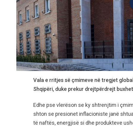
Vala e rritjes së çmimeve në tregjet globa
Shqipëri, duke prekur drejtpërdrejt buxh
Edhe pse vlerëson se ky shtrenjtim i çmi
shton se presionet inflacioniste janë shtu
të naftës, energjisë si dhe produkteve us