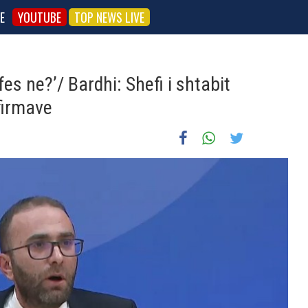
E
YOUTUBE
TOP NEWS LIVE
es ne?’/ Bardhi: Shefi i shtabit
firmave