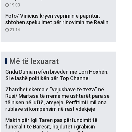
19:03
Foto/ Vinicius kryen veprimin e papritur,
shtohen spekulimet për rinovimin me Realin
21:14
Më të lexuarat
Grida Duma rrëfen bisedën me Lori Hoxhën:
Si e lashë politikën për Top Channel
Zbardhet skema e “vejushave të zeza” në
Rusi/ Martesa të rreme me ushtarët para se
të nisen në luftë, arsyeja: Përfitimi i miliona
rublave si kompensim në rast vdekjeje
Makth për Igli Taren pas përfundimit të
funeralit të Baresit, hajdutët i grabisin