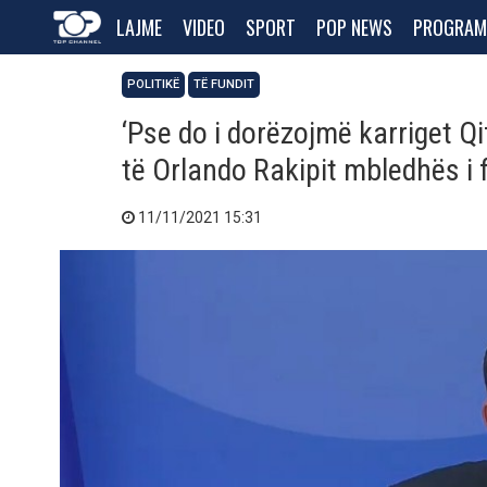
LAJME
VIDEO
SPORT
POP NEWS
PROGRAM
POLITIKË
TË FUNDIT
‘Pse do i dorëzojmë karriget Qif
të Orlando Rakipit mbledhës i 
11/11/2021 15:31