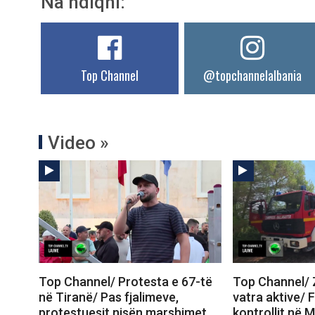
Na ndiqni:
Top Channel
@topchannelalbania
Video »
Top Channel/ Protesta e 67-të
Top Channel/ Z
në Tiranë/ Pas fjalimeve,
vatra aktive/ 
protestuesit nisën marshimet
kontrollit në M