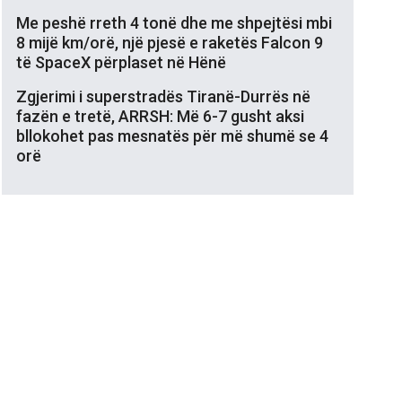
Me peshë rreth 4 tonë dhe me shpejtësi mbi
8 mijë km/orë, një pjesë e raketës Falcon 9
të SpaceX përplaset në Hënë
Zgjerimi i superstradës Tiranë-Durrës në
fazën e tretë, ARRSH: Më 6-7 gusht aksi
bllokohet pas mesnatës për më shumë se 4
orë