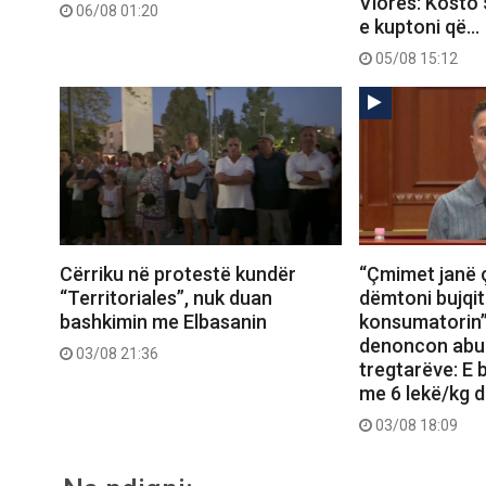
Vlorës: Kosto 
06/08 01:20
e kuptoni që…
05/08 15:12
Cërriku në protestë kundër
“Çmimet janë 
“Territoriales”, nuk duan
dëmtoni bujqit
bashkimin me Elbasanin
konsumatorin”
denoncon abu
03/08 21:36
tregtarëve: E b
me 6 lekë/kg d
03/08 18:09