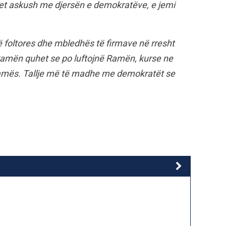
llet askush me djersën e demokratëve, e jemi
të foltores dhe mbledhës të firmave në rresht
 Ramën quhet se po luftojnë Ramën, kurse ne
amës. Tallje më të madhe me demokratët se