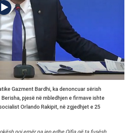
ratike Gazment Bardhi, ka denoncuar sërish
i Berisha, pjesë në mbledhjen e firmave ishte
 socialist Orlando Rakipit, në zgjedhjet e 25
shokësh noj emër na jep edhe Qifja që ta fusësh