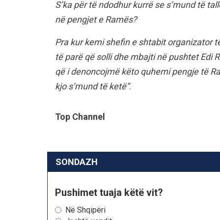
S’ka për të ndodhur kurrë se s’mund të ta
në pengjet e Ramës?
Pra kur kemi shefin e shtabit organizator 
të parë që solli dhe mbajti në pushtet Edi
që i denoncojmë këto quhemi pengje të R
kjo s’mund të ketë”
.
Top Channel
SONDAZH
Pushimet tuaja këtë vit?
Në Shqipëri