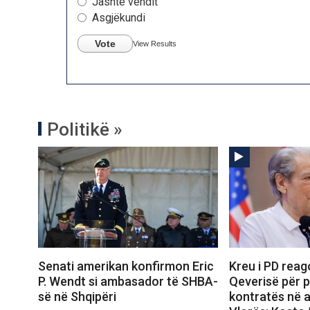
Jashtë vendit
Asgjëkundi
Vote
View Results
Politikë »
Senati amerikan konfirmon Eric
Kreu i PD reag
P. Wendt si ambasador të SHBA-
Qeverisë për p
së në Shqipëri
kontratës në 