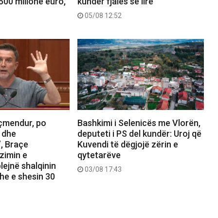
500 milionë euro,
kundër fjalës së lirë
05/08 12:52
çmendur, po
Bashkimi i Selenicës me Vlorën,
 dhe
deputeti i PS del kundër: Uroj që
, Braçe
Kuvendi të dëgjojë zërin e
zimin e
qytetarëve
lejnë shalqinin
03/08 17:43
he e shesin 30