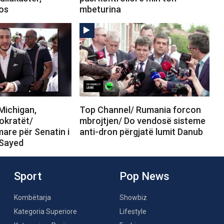
tos
mbeturina
Michigan,
Top Channel/ Rumania forcon
okratët/
mbrojtjen/ Do vendosë sisteme
are për Senatin i
anti-dron përgjatë lumit Danub
-Sayed
Sport
Pop News
Kombëtarja
Showbiz
Kategoria Superiore
Lifestyle