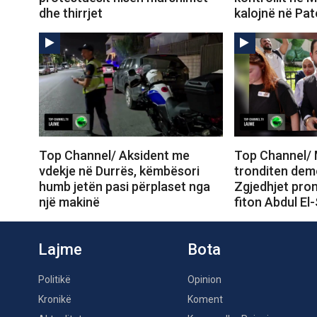
dhe thirrjet
kalojnë në Pa
Top Channel/ Aksident me
Top Channel/ 
vdekje në Durrës, këmbësori
tronditen dem
humb jetën pasi përplaset nga
Zgjedhjet prom
një makinë
fiton Abdul El
Lajme
Bota
Politikë
Opinion
Kronikë
Koment