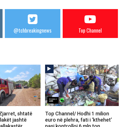
@tchbreakingnews
Top Channel
jarret, shtatë
Top Channel/ Hodhi 1 milion
Flakët jashtë
euro në plehra, fati i ‘kthehet’
allakastër,
pasi kontrolloi 6 mln ton