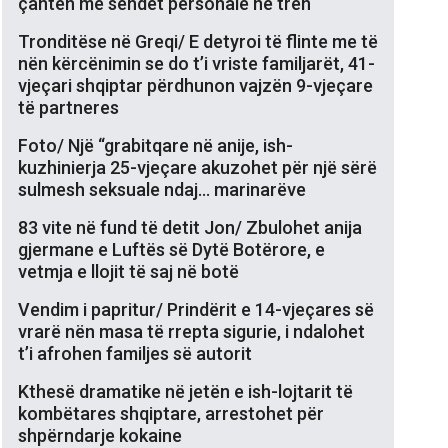
çantën me sendet personale në tren
Tronditëse në Greqi/ E detyroi të flinte me të
nën kërcënimin se do t’i vriste familjarët, 41-
vjeçari shqiptar përdhunon vajzën 9-vjeçare
të partneres
Foto/ Një “grabitqare në anije, ish-
kuzhinierja 25-vjeçare akuzohet për një sërë
sulmesh seksuale ndaj… marinarëve
83 vite në fund të detit Jon/ Zbulohet anija
gjermane e Luftës së Dytë Botërore, e
vetmja e llojit të saj në botë
Vendim i papritur/ Prindërit e 14-vjeçares së
vrarë nën masa të rrepta sigurie, i ndalohet
t’i afrohen familjes së autorit
Kthesë dramatike në jetën e ish-lojtarit të
kombëtares shqiptare, arrestohet për
shpërndarje kokaine