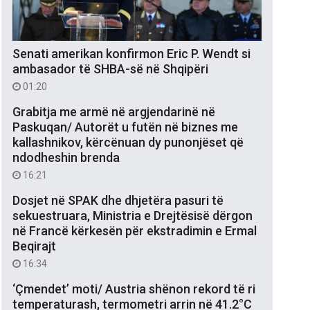
Senati amerikan konfirmon Eric P. Wendt si
ambasador të SHBA-së në Shqipëri
01:20
Grabitja me armë në argjendarinë në
Paskuqan/ Autorët u futën në biznes me
kallashnikov, kërcënuan dy punonjëset që
ndodheshin brenda
16:21
Dosjet në SPAK dhe dhjetëra pasuri të
sekuestruara, Ministria e Drejtësisë dërgon
në Francë kërkesën për ekstradimin e Ermal
Beqirajt
16:34
‘Çmendet’ moti/ Austria shënon rekord të ri
temperaturash, termometri arrin në 41.2°C