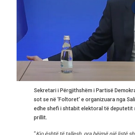
Sekretari i Përgjithshëm i Partisë Demok
sot se në ‘Foltoret’ e organizuara nga Sal
edhe shefi i shtabit elektoral të deputetit
prillit.
“
Kjo është të tallesh, pra bëjmë një listë 