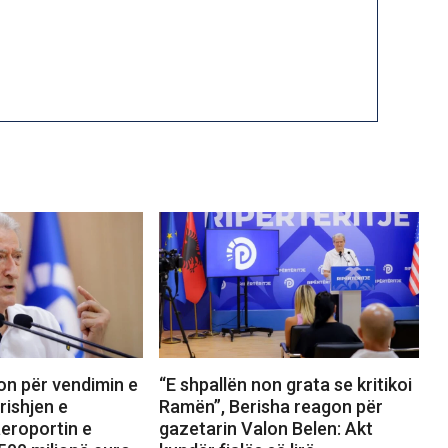
on për vendimin e
“E shpallën non grata se kritikoi
rishjen e
Ramën”, Berisha reagon për
aeroportin e
gazetarin Valon Belen: Akt