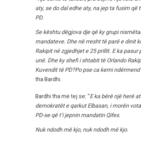
aty, se do dal edhe aty, na jep ta fusim q
PD.
Se kështu dëgjova dje që ky grupi nismëtar 
mandateve. Dhe në rresht të parë e dinit kus
Rakipit në zgjedhjet e 25 prillit. E ka pas
unë. Dhe ky shefi i shtabit të Orlando Raki
Kuvendit të PD?Po pse ca kemi ndërmend t
tha Bardhi.
Bardhi tha më tej se: “
E ka bërë një herë 
demokratët e qarkut Elbasan, i morën votat
PD-se që t’i jepnin mandatin Qifes.
Nuk ndodh më kjo, nuk ndodh më kjo.