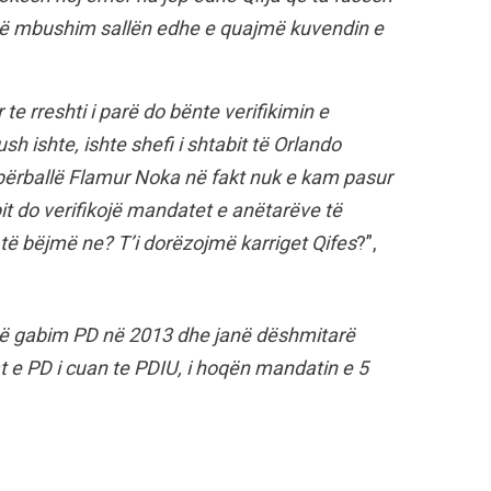
ë të mbushim sallën edhe e quajmë kuvendin e
te rreshti i parë do bënte verifikimin e
h ishte, ishte shefi i shtabit të Orlando
ur përballë Flamur Noka në fakt nuk e kam pasur
pit do verifikojë mandatet e anëtarëve të
ë bëjmë ne? T’i dorëzojmë karriget Qifes
?”,
atë gabim PD në 2013 dhe janë dëshmitarë
 e PD i cuan te PDIU, i hoqën mandatin e 5