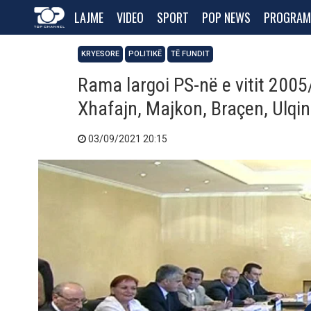
LAJME
VIDEO
SPORT
POP NEWS
PROGRAM
KRYESORE
POLITIKË
TË FUNDIT
Rama largoi PS-në e vitit 2005/ 
Xhafajn, Majkon, Braçen, Ulqi
03/09/2021 20:15