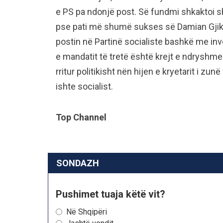
e PS pa ndonjë post. Së fundmi shkaktoi s
pse pati më shumë sukses së Damian Gjiknur
postin në Partinë socialiste bashkë me inve
e mandatit të tretë është krejt e ndryshme
rritur politikisht nën hijen e kryetarit i z
ishte socialist.
Top Channel
SONDAZH
Pushimet tuaja këtë vit?
Në Shqipëri