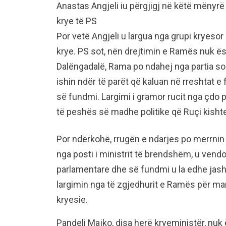
Anastas Angjeli iu përgjigj në këtë mënyrë
krye të PS
Por vetë Angjeli u largua nga grupi kryesor
krye. PS sot, nën drejtimin e Ramës nuk ë
Dalëngadalë, Rama po ndahej nga partia socia
ishin ndër të parët që kaluan në rreshtat 
së fundmi. Largimi i gramor rucit nga çdo p
të peshës së madhe politike që Ruçi kisht
Por ndërkohë, rrugën e ndarjes po merrnin 
nga posti i ministrit të brendshëm, u vendo
parlamentare dhe së fundmi u la edhe jashtë
largimin nga të zgjedhurit e Ramës për man
kryesie.
Pandeli Majko, disa herë kryeministër, nuk