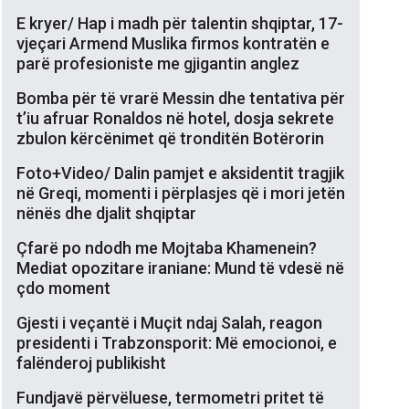
E kryer/ Hap i madh për talentin shqiptar, 17-
vjeçari Armend Muslika firmos kontratën e
parë profesioniste me gjigantin anglez
Bomba për të vrarë Messin dhe tentativa për
t’iu afruar Ronaldos në hotel, dosja sekrete
zbulon kërcënimet që tronditën Botërorin
Foto+Video/ Dalin pamjet e aksidentit tragjik
në Greqi, momenti i përplasjes që i mori jetën
nënës dhe djalit shqiptar
Çfarë po ndodh me Mojtaba Khamenein?
Mediat opozitare iraniane: Mund të vdesë në
çdo moment
Gjesti i veçantë i Muçit ndaj Salah, reagon
presidenti i Trabzonsporit: Më emocionoi, e
falënderoj publikisht
Fundjavë përvëluese, termometri pritet të