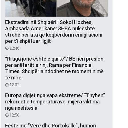
Ekstradimi në Shqipëri i Sokol Hoxhës,
Ambasada Amerikane: SHBA nuk është
strehë për ata që keqpërdorin emigracioni
për t’i shpëtuar ligjit
22:40
“Rruga jonë është e qartë”/ BE nën presion
për anëtarët e rinj, Rama për Financial
Times: Shqipëria ndodhet në momentin më
të mirë
12:02
Europa digjet nga vapa ekstreme/ “Thyhen”
rekordet e temperaturave, mijëra viktima
nga nxehtësia
12:50
Festë me “Verë dhe Portokalle”, humori