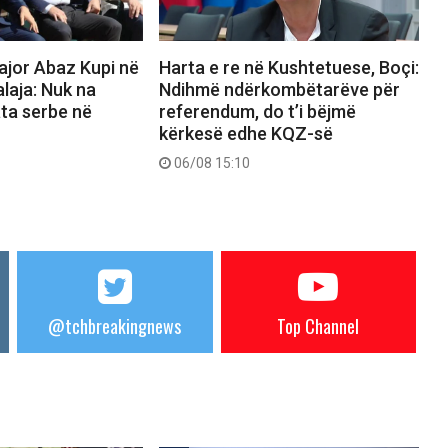
ajor Abaz Kupi në
Harta e re në Kushtetuese, Boçi:
alaja: Nuk na
Ndihmë ndërkombëtarëve për
ata serbe në
referendum, do t’i bëjmë
kërkesë edhe KQZ-së
06/08 15:10
@tchbreakingnews
Top Channel