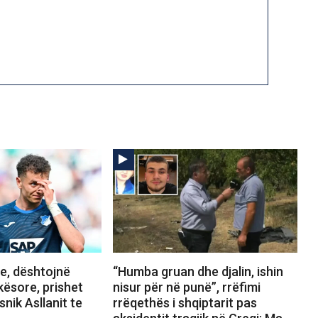
, dështojnë
“Humba gruan dhe djalin, ishin
kësore, prishet
nisur për në punë”, rrëfimi
snik Asllanit te
rrëqethës i shqiptarit pas