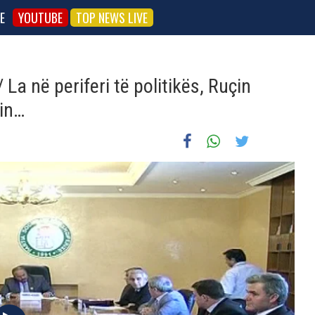
E
YOUTUBE
TOP NEWS LIVE
La në periferi të politikës, Ruçin
nin…