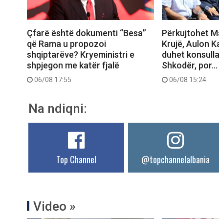
Çfarë është dokumenti “Besa”
Përkujtohet M
që Rama u propozoi
Krujë, Aulon K
shqiptarëve? Kryeministri e
duhet konsull
shpjegon me katër fjalë
Shkodër, por…
06/08 17:55
06/08 15:24
Na ndiqni:
Top Channel
@topchannelalbania
Video »