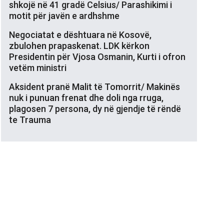
shkojë në 41 gradë Celsius/ Parashikimi i
motit për javën e ardhshme
Negociatat e dështuara në Kosovë,
zbulohen prapaskenat. LDK kërkon
Presidentin për Vjosa Osmanin, Kurti i ofron
vetëm ministri
Aksident pranë Malit të Tomorrit/ Makinës
nuk i punuan frenat dhe doli nga rruga,
plagosen 7 persona, dy në gjendje të rëndë
te Trauma