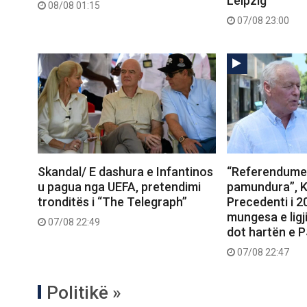
Leipzig
08/08 01:15
07/08 23:00
Skandal/ E dashura e Infantinos
“Referendumet
u pagua nga UEFA, pretendimi
pamundura”, K
tronditës i “The Telegraph”
Precedenti i 
mungesa e ligj
07/08 22:49
dot hartën e 
07/08 22:47
Politikë »