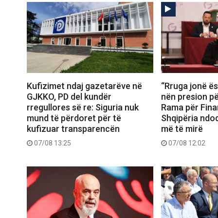
Kufizimet ndaj gazetarëve në
“Rruga jonë ës
GJKKO, PD del kundër
nën presion për
rregullores së re: Siguria nuk
Rama për Fina
mund të përdoret për të
Shqipëria ndo
kufizuar transparencën
më të mirë
07/08 13:25
07/08 12:02