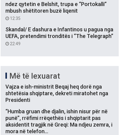
ndez qytetin e Belshit, trupa e “Portokalli”
mbush shëtitoren buzë liqenit
12:35
Skandal/ E dashura e Infantinos u pagua nga
UEFA, pretendimi tronditës i “The Telegraph”
22:49
Më të lexuarat
Vajza e ish-ministrit Beqaj heq dorë nga
shtetësia shqiptare, dekreti miratohet nga
Presidenti
“Humba gruan dhe djalin, ishin nisur për në
punë”, rrëfimi rrëqethës i shqiptarit pas
aksidentit tragjik në Greqi: Ma ndjeu zemra, i
mora në telefon…