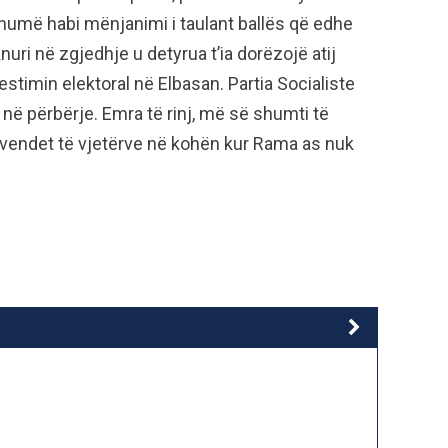
humë habi mënjanimi i taulant ballës që edhe
i në zgjedhje u detyrua t’ia dorëzojë atij
stimin elektoral në Elbasan. Partia Socialiste
 në përbërje. Emra të rinj, më së shumti të
unë vendet të vjetërve në kohën kur Rama as nuk