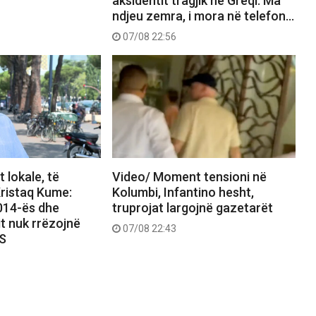
aksidentit tragjik në Greqi: Ma
ndjeu zemra, i mora në telefon…
07/08 22:56
 lokale, të
Video/ Moment tensioni në
ristaq Kume:
Kolumbi, Infantino hesht,
2014-ës dhe
truprojat largojnë gazetarët
it nuk rrëzojnë
07/08 22:43
PS