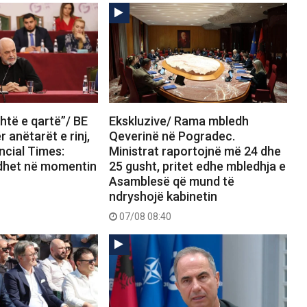
htë e qartë”/ BE
Ekskluzive/ Rama mbledh
 anëtarët e rinj,
Qeverinë në Pogradec.
ncial Times:
Ministrat raportojnë më 24 dhe
dhet në momentin
25 gusht, pritet edhe mbledhja e
Asamblesë që mund të
ndryshojë kabinetin
07/08 08:40