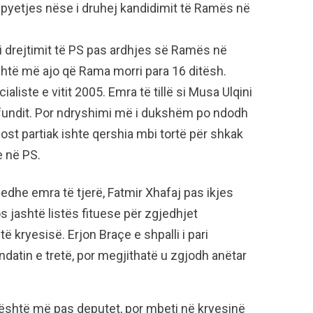
 pyetjes nëse i druhej kandidimit të Ramës në
 i drejtimit të PS pas ardhjes së Ramës në
shtë më ajo që Rama morri para 16 ditësh.
liste e vitit 2005. Emra të tillë si Musa Ulqini
e fundit. Por ndryshimi më i dukshëm po ndodh
ost partiak ishte qershia mbi tortë për shkak
e në PS.
edhe emra të tjerë, Fatmir Xhafaj pas ikjes
s jashtë listës fituese për zgjedhjet
 kryesisë. Erjon Braçe e shpalli i pari
datin e tretë, por megjithatë u zgjodh anëtar
 është më pas deputet, por mbeti në kryesinë