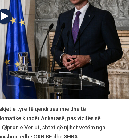
jekjet e tyre të qëndrueshme dhe të
plomatike kundër Ankarasë, pas vizitës së
Qipron e Veriut, shtet që njihet vetëm nga
 paligjshme edhe OKB,BE dhe SHBA.