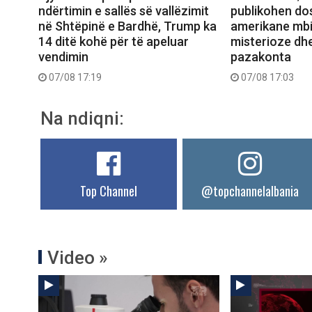
ndërtimin e sallës së vallëzimit
publikohen dos
në Shtëpinë e Bardhë, Trump ka
amerikane mbi
14 ditë kohë për të apeluar
misterioze dh
vendimin
pazakonta
07/08 17:19
07/08 17:03
Na ndiqni:
Top Channel
@topchannelalbania
Video »