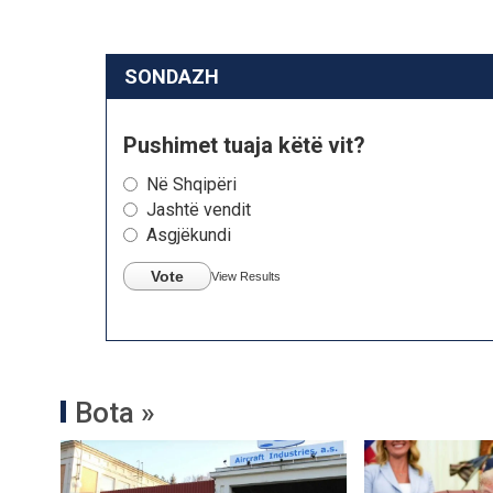
SONDAZH
Pushimet tuaja këtë vit?
Në Shqipëri
Jashtë vendit
Asgjëkundi
Vote
View Results
Bota »