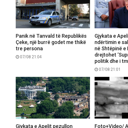
Panik në Tanvald të Republikës
Gjykata e Apeli
Çeke, një burrë godet me thikë
ndërtimin e sal
tre persona
në Shtëpinë e 
drejtohet ‘Su
07/08 21:04
politik dhe i 
07/08 21:01
Gjykata e Apelit pezullon
Foto+Video/ A