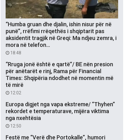
“Humba gruan dhe djalin, ishin nisur për në
punë”, rrëfimi rrëqethës i shqiptarit pas
aksidentit tragjik në Greqi: Ma ndjeu zemra, i
mora në telefon…
18:48
“Rruga jonë është e qartë”/ BE nën presion
për anëtarët e rinj, Rama për Financial
Times: Shqipëria ndodhet në momentin më
të mirë
12:02
Europa digjet nga vapa ekstreme/ “Thyhen”
rekordet e temperaturave, mijëra viktima
nga nxehtësia
12:50
Festë me “Verë dhe Portokalle”, humori