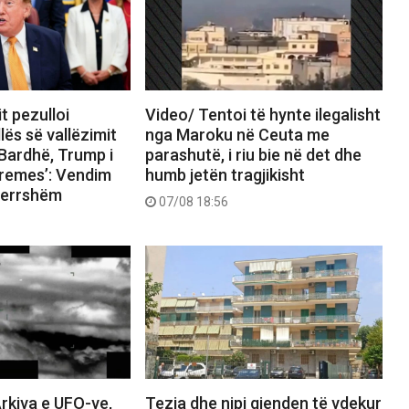
t pezulloi
Video/ Tentoi të hynte ilegalisht
lës së vallëzimit
nga Maroku në Ceuta me
Bardhë, Trump i
parashutë, i riu bie në det dhe
premes’: Vendim
humb jetën tragjikisht
tmerrshëm
07/08 18:56
rkiva e UFO-ve,
Tezja dhe nipi gjenden të vdekur