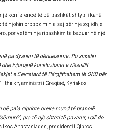
ë një konferencë të përbashkët shtypi i kanë
të njohin propozimin e saj për një zgjidhje
ro, por vetëm një ribashkim të bazuar në një
 janë pa dyshim të dënueshme. Po shkelin
B dhe injorojnë konkluzionet e Këshillit
ekjet e Sekretarit të Përgjithshëm të OKB për
– tha kryeministri i Greqisë, Kyriakos
 që pala qipriote greke mund të pranojë
sëmurë”, pra të një shteti të pavarur, i cili do
Nikos Anastasiades, presidenti i Qipros.