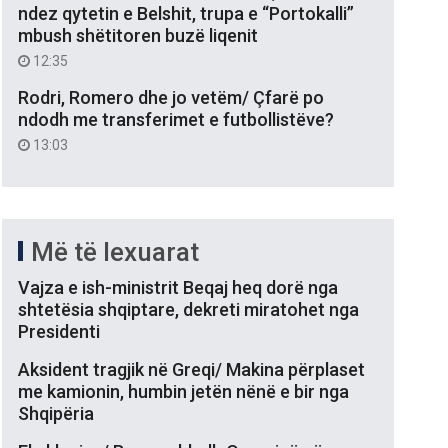
ndez qytetin e Belshit, trupa e “Portokalli”
mbush shëtitoren buzë liqenit
12:35
Rodri, Romero dhe jo vetëm/ Çfarë po
ndodh me transferimet e futbollistëve?
13:03
Më të lexuarat
Vajza e ish-ministrit Beqaj heq dorë nga
shtetësia shqiptare, dekreti miratohet nga
Presidenti
Aksident tragjik në Greqi/ Makina përplaset
me kamionin, humbin jetën nënë e bir nga
Shqipëria