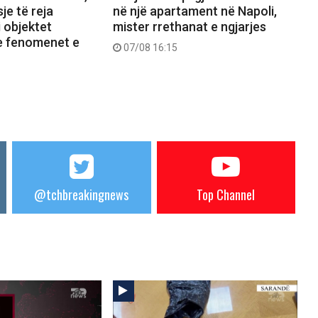
je të reja
në një apartament në Napoli,
 objektet
mister rrethanat e ngjarjes
e fenomenet e
07/08 16:15
@tchbreakingnews
Top Channel