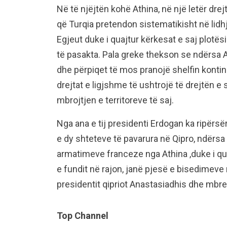
Në të njëjtën kohë Athina, në një letër dr
që Turqia pretendon sistematikisht në lidh
Egjeut duke i quajtur kërkesat e saj plotësi
të pasakta. Pala greke thekson se ndërsa A
dhe përpiqet të mos pranojë shelfin kontine
drejtat e ligjshme të ushtrojë të drejtën e
mbrojtjen e territoreve të saj.
Nga ana e tij presidenti Erdogan ka ripërs
e dy shteteve të pavarura në Qipro, ndërsa m
armatimeve franceze nga Athina ,duke i qua
e fundit në rajon, janë pjesë e bisedimeve
presidentit qipriot Anastasiadhis dhe mbre
Top Channel