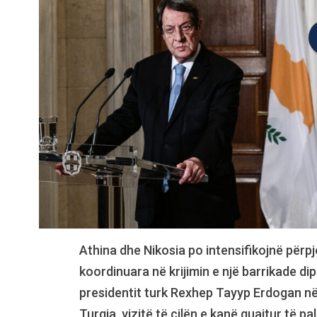
Athina dhe Nikosia po intensifikojnë përp
koordinuara në krijimin e një barrikade di
presidentit turk Rexhep Tayyp Erdogan në 
Turqia, vizitë të cilën e kanë quajtur të