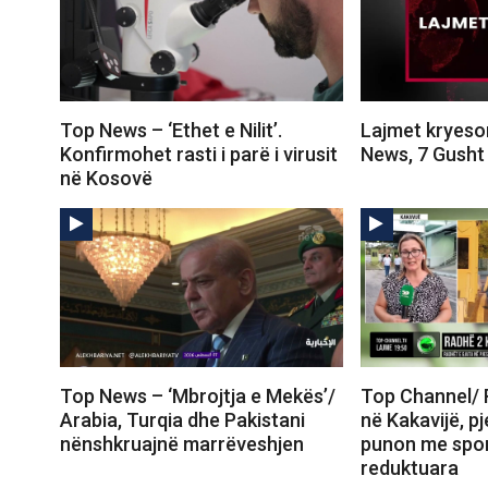
Top News – ‘Ethet e Nilit’.
Lajmet kryesor
Konfirmohet rasti i parë i virusit
News, 7 Gusht
në Kosovë
Top News – ‘Mbrojtja e Mekës’/
Top Channel/ 
Arabia, Turqia dhe Pakistani
në Kakavijë, pj
nënshkruajnë marrëveshjen
punon me spor
reduktuara