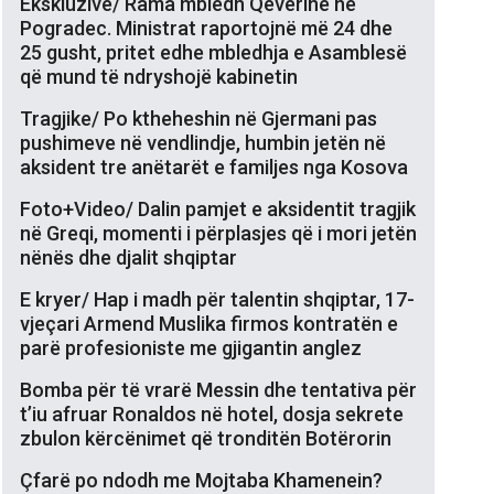
Ekskluzive/ Rama mbledh Qeverinë në
Pogradec. Ministrat raportojnë më 24 dhe
25 gusht, pritet edhe mbledhja e Asamblesë
që mund të ndryshojë kabinetin
Tragjike/ Po ktheheshin në Gjermani pas
pushimeve në vendlindje, humbin jetën në
aksident tre anëtarët e familjes nga Kosova
Foto+Video/ Dalin pamjet e aksidentit tragjik
në Greqi, momenti i përplasjes që i mori jetën
nënës dhe djalit shqiptar
E kryer/ Hap i madh për talentin shqiptar, 17-
vjeçari Armend Muslika firmos kontratën e
parë profesioniste me gjigantin anglez
Bomba për të vrarë Messin dhe tentativa për
t’iu afruar Ronaldos në hotel, dosja sekrete
zbulon kërcënimet që tronditën Botërorin
Çfarë po ndodh me Mojtaba Khamenein?