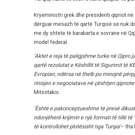
Kryeministri grek dhe presidenti qipriot n
dërguar mesazh të qartë Turqisë se nuk do 
me dy shtete të barabarta e sovrane në Qip
model federal.
‘Aktet e reja të paligjshme turke në Qipro
qartë rezolutat e Këshillit të Sigurimit të K
Evropian, ndërsa në thelb po minojnë përpj
rinisjen e negociatave në çështjen qipriote’
Mitsotakis.
‘Është e pakonceptueshme të presë dikush
ndonjëherë krijimin e një formati të tillë të “
të kontrollohet plotësisht nga Turqia’
– tha 