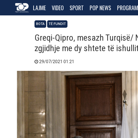
LAJME
VIDEO
SPORT
POP NEWS
PROGRAM
BOTA
TË FUNDIT
Greqi-Qipro, mesazh Turqisë/ 
zgjidhje me dy shtete të ishulli
29/07/2021 01:21