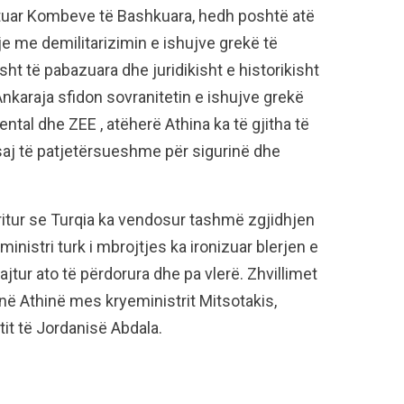
ejtuar Kombeve të Bashkuara, hedh poshtë atë
je me demilitarizimin e ishujve grekë të
sht të pabazuara dhe juridikisht e historikisht
nkaraja sfidon sovranitetin e ishujve grekë
ntal dhe ZEE , atëherë Athina ka të gjitha të
 saj të patjetërsueshme për sigurinë dhe
ëritur se Turqia ka vendosur tashmë zgjidhjen
inistri turk i mbrojtjes ka ironizuar blerjen e
jtur ato të përdorura dhe pa vlerë. Zhvillimet
 në Athinë mes kryeministrit Mitsotakis,
tit të Jordanisë Abdala.