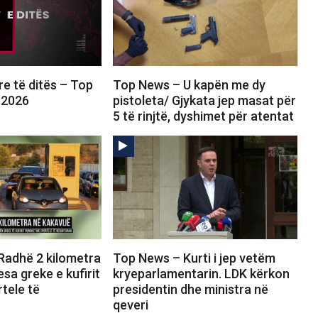
e të ditës – Top
Top News – U kapën me dy
 2026
pistoleta/ Gjykata jep masat për
5 të rinjtë, dyshimet për atentat
Radhë 2 kilometra
Top News – Kurti i jep vetëm
esa greke e kufirit
kryeparlamentarin. LDK kërkon
tele të
presidentin dhe ministra në
qeveri