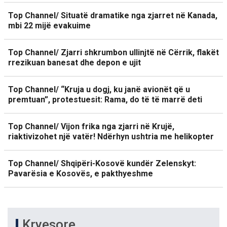
Top Channel/ Situatë dramatike nga zjarret në Kanada,
mbi 22 mijë evakuime
Top Channel/ Zjarri shkrumbon ullinjtë në Cërrik, flakët
rrezikuan banesat dhe depon e ujit
Top Channel/ “Kruja u dogj, ku janë avionët që u
premtuan”, protestuesit: Rama, do të të marrë deti
Top Channel/ Vijon frika nga zjarri në Krujë,
riaktivizohet një vatër! Ndërhyn ushtria me helikopter
Top Channel/ Shqipëri-Kosovë kundër Zelenskyt:
Pavarësia e Kosovës, e pakthyeshme
Kryesore