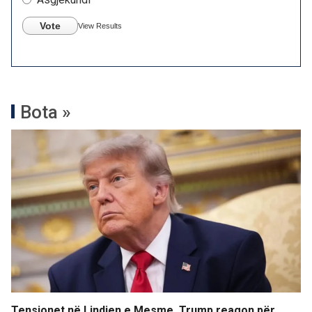
Vote
View Results
Bota »
Tensionet në Lindjen e Mesme, Trump reagon për