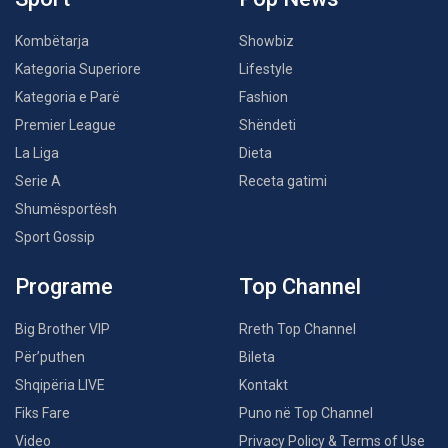
Kombëtarja
Showbiz
Kategoria Superiore
Lifestyle
Kategoria e Parë
Fashion
Premier League
Shëndeti
La Liga
Dieta
Serie A
Receta gatimi
Shumësportësh
Sport Gossip
Programe
Top Channel
Big Brother VIP
Rreth Top Channel
Për’puthen
Bileta
Shqipëria LIVE
Kontakt
Fiks Fare
Puno në Top Channel
Video
Privacy Policy & Terms of Use