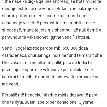
“Dhe nëse ka diçka që unë shpresoj se bota mund të
mësojë është se një vend si Butani, me pak mjekë,
shumë pak infermierë, por me një mbret dhe
udhëheqje vërtet të përkushtuar në mobilizimin e
shoqërisë, mund të jetë një shembull që nuk është e
pamundur të vaksinohet i gjithë vendi,” shtoi ai.
Vendi i vogël aziatik përdori mbi 550.000 doza
AstraZeneca, dhuruar nga India në fund të marsit dhe
filloi vaksinimin në fillim të prillit, para se India të
pezullojë eksportet e vaksinave për shkak të një
kërcimi të madh të numrit të rasteve të koronave në
atë vend.
Përballë një hendeku në rritje midis dozave të para
dhe të dyta, Butani apeloi për donacione. Gjysmë