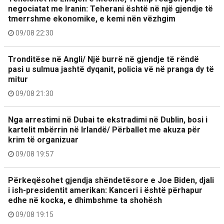
negociatat me Iranin: Teherani është në një gjendje të
tmerrshme ekonomike, e kemi nën vëzhgim
09/08 22:30
Tronditëse në Angli/ Një burrë në gjendje të rëndë
pasi u sulmua jashtë dyqanit, policia vë në pranga dy të
mitur
09/08 21:30
Nga arrestimi në Dubai te ekstradimi në Dublin, bosi i
kartelit mbërrin në Irlandë/ Përballet me akuza për
krim të organizuar
09/08 19:57
Përkeqësohet gjendja shëndetësore e Joe Biden, djali
i ish-presidentit amerikan: Kanceri i është përhapur
edhe në kocka, e dhimbshme ta shohësh
09/08 19:15