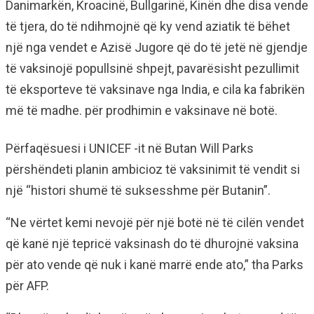
Danimarkën, Kroacinë, Bullgarinë, Kinën dhe disa vende
të tjera, do të ndihmojnë që ky vend aziatik të bëhet
një nga vendet e Azisë Jugore që do të jetë në gjendje
të vaksinojë popullsinë shpejt, pavarësisht pezullimit
të eksporteve të vaksinave nga India, e cila ka fabrikën
më të madhe. për prodhimin e vaksinave në botë.
Përfaqësuesi i UNICEF -it në Butan Will Parks
përshëndeti planin ambicioz të vaksinimit të vendit si
një “histori shumë të suksesshme për Butanin”.
“Ne vërtet kemi nevojë për një botë në të cilën vendet
që kanë një tepricë vaksinash do të dhurojnë vaksina
për ato vende që nuk i kanë marrë ende ato,” tha Parks
për AFP.