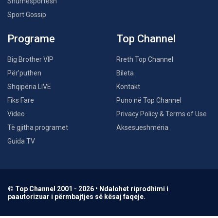
Shumësportësh
Sport Gossip
Programe
Top Channel
Big Brother VIP
Rreth Top Channel
Për’puthen
Bileta
Shqipëria LIVE
Kontakt
Fiks Fare
Puno në Top Channel
Video
Privacy Policy & Terms of Use
Të gjitha programet
Aksesueshmëria
Guida TV
© Top Channel 2001 - 2026 • Ndalohet riprodhimi i
paautorizuar i përmbajtjes së kësaj faqeje.