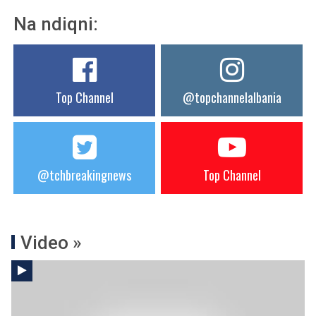
Na ndiqni:
Top Channel
@topchannelalbania
@tchbreakingnews
Top Channel
Video »