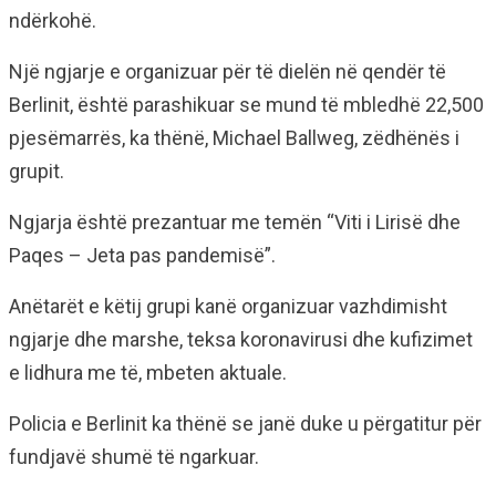
ndërkohë.
Një ngjarje e organizuar për të dielën në qendër të
Berlinit, është parashikuar se mund të mbledhë 22,500
pjesëmarrës, ka thënë, Michael Ballweg, zëdhënës i
grupit.
Ngjarja është prezantuar me temën “Viti i Lirisë dhe
Paqes – Jeta pas pandemisë”.
Anëtarët e këtij grupi kanë organizuar vazhdimisht
ngjarje dhe marshe, teksa koronavirusi dhe kufizimet
e lidhura me të, mbeten aktuale.
Policia e Berlinit ka thënë se janë duke u përgatitur për
fundjavë shumë të ngarkuar.