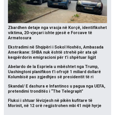
Zbardhen detaje nga vrasja në Korçë, identifikohet
viktima, 20-vjeçari ishte pjesë e Forcave të
Armatosura
Ekstradimi në Shqipëri i Sokol Hoxhës, Ambasada
Amerikane: SHBA nuk është strehë për ata që
keqpërdorin emigracioni për t’i shpëtuar ligjit
Abelardo de la Espriela u mbështet nga Trump,
Uashingtoni planifikon t’i ofrojë 1 miliard dollarë
Kolumbisë pas zgjedhjes së presidentit të ri
Skandal/ E dashura e Infantinos u pagua nga UEFA,
pretendimi tronditës i “The Telegraph”
Fluksi i shtuar lëvizjesh në pikën kufitare të
Morinit, në 12 orë regjistrohen mbi 41 mijë hyrje