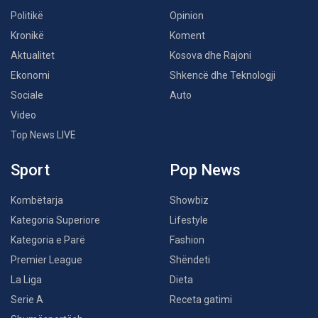
Politikë
Opinion
Kronikë
Koment
Aktualitet
Kosova dhe Rajoni
Ekonomi
Shkencë dhe Teknologji
Sociale
Auto
Video
Top News LIVE
Sport
Pop News
Kombëtarja
Showbiz
Kategoria Superiore
Lifestyle
Kategoria e Parë
Fashion
Premier League
Shëndeti
La Liga
Dieta
Serie A
Receta gatimi