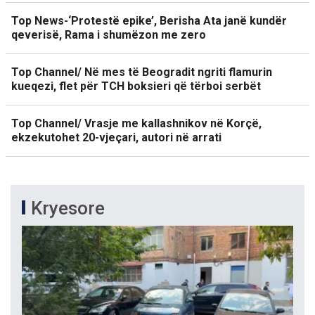
Top News-‘Protestë epike’, Berisha Ata janë kundër
qeverisë, Rama i shumëzon me zero
Top Channel/ Në mes të Beogradit ngriti flamurin
kueqezi, flet për TCH boksieri që tërboi serbët
Top Channel/ Vrasje me kallashnikov në Korçë,
ekzekutohet 20-vjeçari, autori në arrati
Kryesore