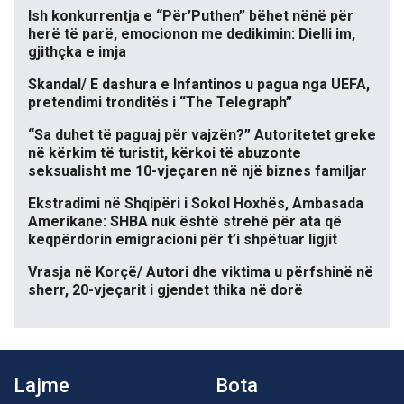
Ish konkurrentja e “Për’Puthen” bëhet nënë për
herë të parë, emocionon me dedikimin: Dielli im,
gjithçka e imja
Skandal/ E dashura e Infantinos u pagua nga UEFA,
pretendimi tronditës i “The Telegraph”
“Sa duhet të paguaj për vajzën?” Autoritetet greke
në kërkim të turistit, kërkoi të abuzonte
seksualisht me 10-vjeçaren në një biznes familjar
Ekstradimi në Shqipëri i Sokol Hoxhës, Ambasada
Amerikane: SHBA nuk është strehë për ata që
keqpërdorin emigracioni për t’i shpëtuar ligjit
Vrasja në Korçë/ Autori dhe viktima u përfshinë në
sherr, 20-vjeçarit i gjendet thika në dorë
Lajme
Bota