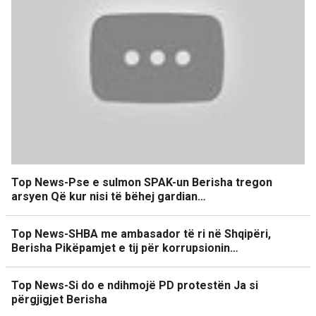
Top News-Pse e sulmon SPAK-un Berisha tregon
arsyen Që kur nisi të bëhej gardian…
Top News-SHBA me ambasador të ri në Shqipëri,
Berisha Pikëpamjet e tij për korrupsionin…
Top News-Si do e ndihmojë PD protestën Ja si
përgjigjet Berisha