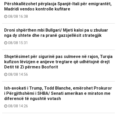
Përshkallëzohet përplasja Spanjë-Itali për emigrantët,
Madridi vendos kontrolle kufitare
08/08 16:38
Droni shpërthen mbi Bullgari/ Mjeti kaloi pa u zbuluar
nga dy shtete dhe ra pranë gazsjellësit strategjik
08/08 15:31
Shqetësimet për sigurinë pas sulmeve në rajon, Turqia
kufizon lëvizjen e anijeve tregtare që udhëtojnë drejt
Detit të Zi përmes Bosforit
08/08 14:56
Ish-avokati i Trump, Todd Blanche, emërohet Prokuror
i Përgjithshëmi i SHBA/ Senati amerikan e miraton me
diferencë të ngushtë votash
08/08 14:26