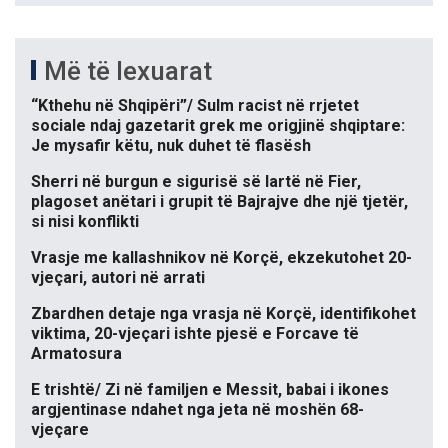
Më të lexuarat
“Kthehu në Shqipëri”/ Sulm racist në rrjetet
sociale ndaj gazetarit grek me origjinë shqiptare:
Je mysafir këtu, nuk duhet të flasësh
Sherri në burgun e sigurisë së lartë në Fier,
plagoset anëtari i grupit të Bajrajve dhe një tjetër,
si nisi konflikti
Vrasje me kallashnikov në Korçë, ekzekutohet 20-
vjeçari, autori në arrati
Zbardhen detaje nga vrasja në Korçë, identifikohet
viktima, 20-vjeçari ishte pjesë e Forcave të
Armatosura
E trishtë/ Zi në familjen e Messit, babai i ikones
argjentinase ndahet nga jeta në moshën 68-
vjeçare