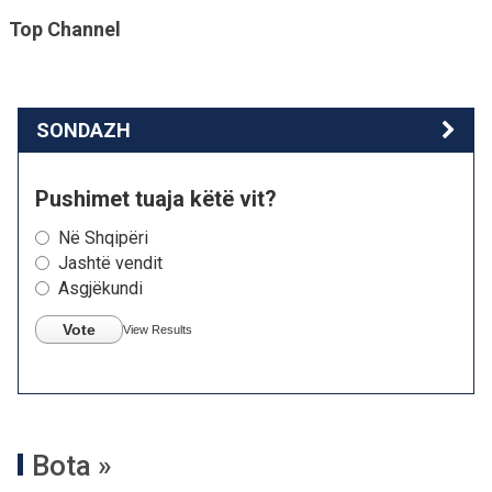
Top Channel
SONDAZH
Pushimet tuaja këtë vit?
Në Shqipëri
Jashtë vendit
Asgjëkundi
Vote
View Results
Bota »