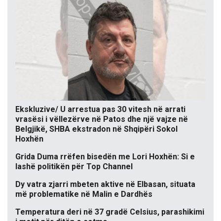
Ekskluzive/ U arrestua pas 30 vitesh në arrati
vrasësi i vëllezërve në Patos dhe një vajze në
Belgjikë, SHBA ekstradon në Shqipëri Sokol
Hoxhën
Grida Duma rrëfen bisedën me Lori Hoxhën: Si e
lashë politikën për Top Channel
Dy vatra zjarri mbeten aktive në Elbasan, situata
më problematike në Malin e Dardhës
Temperatura deri në 37 gradë Celsius, parashikimi