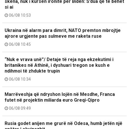
skena, nuk i kursen ironitë për Biden: S’dua që të bëhet
si ai
06/08 10:53
Ukraina në alarm para dimrit, NATO premton mbrojtje
ajrore urgjente pas sulmeve me raketa ruse
06/08 10:45
“Nuk e vrava unë”/ Detaje të reja nga ekzekutimi i
britanikes në Athinë, i dyshuari tregon se kush e
ndihmoi të zhdukte trupin
06/08 10:34
Marrëveshja që ndryshon lojën në Mesdhe, Franca
futet në projektin miliarda euro Greqi-Qipro
06/08 09:49
Rusia godet anijen me grurë në Odesa, humb jetën një