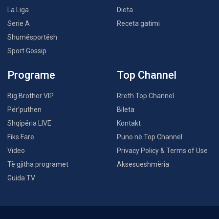
La Liga
Dieta
Serie A
Receta gatimi
Shumësportësh
Sport Gossip
Programe
Top Channel
Big Brother VIP
Rreth Top Channel
Për’puthen
Bileta
Shqipëria LIVE
Kontakt
Fiks Fare
Puno në Top Channel
Video
Privacy Policy & Terms of Use
Të gjitha programet
Aksesueshmëria
Guida TV