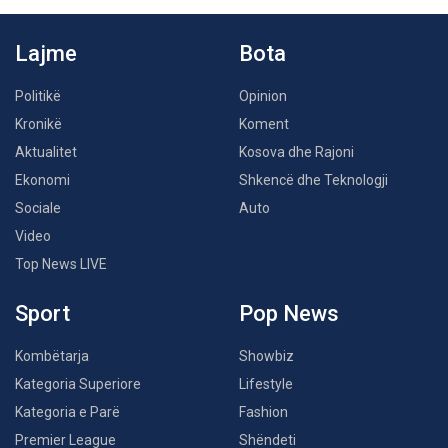
Lajme
Bota
Politikë
Opinion
Kronikë
Koment
Aktualitet
Kosova dhe Rajoni
Ekonomi
Shkencë dhe Teknologji
Sociale
Auto
Video
Top News LIVE
Sport
Pop News
Kombëtarja
Showbiz
Kategoria Superiore
Lifestyle
Kategoria e Parë
Fashion
Premier League
Shëndeti