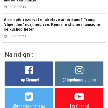
anëtar i ekuipazhit
06/08 09:33
Alarm për rezervat e raketave amerikane? Trump
‘shpërthen’ ndaj mediave: Kemi më shumë municione
se kushdo tjetër
06/08 09:23
Na ndiqni:
Top Channel
@topchannelalbania
@tchbreakingnews
Top Channel