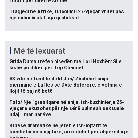
i motit për ditën e sotme
Tragjedi në Afrikë, futbollisti 27-vjeçar vritet pas
një sulmi brutal nga grabitësit
Më të lexuarat
Grida Duma rrëfen bisedën me Lori Hoxhën: Si e
lashë politikën për Top Channel
83 vite në fund të detit Jon/ Zbulohet anija
gjermane e Luftës së Dytë Botërore, e vetmja e
llojit të saj në botë
Foto/ Një “grabitqare në anije, ish-kuzhinierja 25-
vjeçare akuzohet për një sërë sulmesh seksuale
ndaj… marinarëve
Kthesë dramatike në jetën e ish-lojtarit të
kombëtares shqiptare, arrestohet për shpërndarje
kokaine