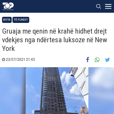
BOTA
TË FUNDIT
Gruaja me qenin në krahë hidhet drejt
vdekjes nga ndërtesa luksoze në New
York
23/07/2021 21:43