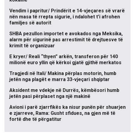
Vendim i papritur/ Prindërit e 14-vjeçares së vrarë
nën masa të rrepta sigurie, i ndalohet t’i afrohen
familjes së autorit
SHBA pezullon importet e avokados nga Meksika,
alarm për sigurinë pas arrestimit të drejtuesve të
krimit të organizuar
E kryer/ Reali “thyen” arkën, transferon për 140
milionë euro yllin që kërkoi gjatë gjithë merkatos
Tragjedi në Itali/ Makina përplas motorin, humb
jetën nga plagët e marra 33-vjeçari shqiptar
Aksident me vdekje në Durrës, këmbësori humb
jetën pasi përplaset nga një makinë
Avioni i parë zjarrfikës ka nisur punën për shuarjen
e zjarreve, Rama: Gusht sfidues, na gjen më të
fortë dhe të përgatitur