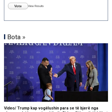
Vote
View Results
Bota »
Video/ Trump kap vogëlushin para se të bjerë nga