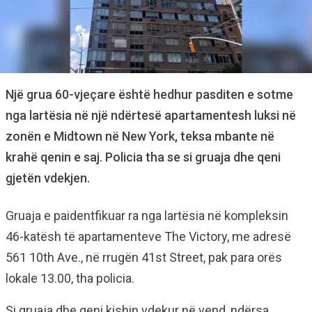
Një grua 60-vjeçare është hedhur pasditen e sotme
nga lartësia në një ndërtesë apartamentesh luksi në
zonën e Midtown në New York, teksa mbante në
krahë qenin e saj. Policia tha se si gruaja dhe qeni
gjetën vdekjen.
Gruaja e paidentfikuar ra nga lartësia në kompleksin
46-katësh të apartamenteve The Victory, me adresë
561 10th Ave., në rrugën 41st Street, pak para orës
lokale 13.00, tha policia.
Si gruaja dhe qeni kishin vdekur në vend, ndërsa