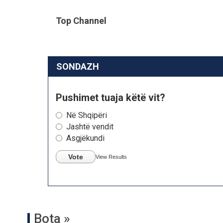
Top Channel
SONDAZH
Pushimet tuaja këtë vit?
Në Shqipëri
Jashtë vendit
Asgjëkundi
Vote
View Results
Bota »