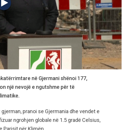
hkatërrimtare në Gjermani shënoi 177,
ton një nevojë e ngutshme për të
limatike.
t gjerman, pranoi se Gjermania dhe vendet e
fizuar ngrohjen globale në 1.5 gradë Celsius,
 Parisit për Klimën.