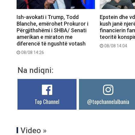
Ish-avokati i Trump, Todd
Epstein dhe vd
Blanche, emërohet Prokuror i
kush janë njerë
Përgjithshëmi i SHBA/ Senati
financierin fa
amerikan e miraton me
teoritë konspi
diferencë të ngushtë votash
08/08 14:04
08/08 14:26
Na ndiqni:
Top Channel
@topchannelalbania
Video »