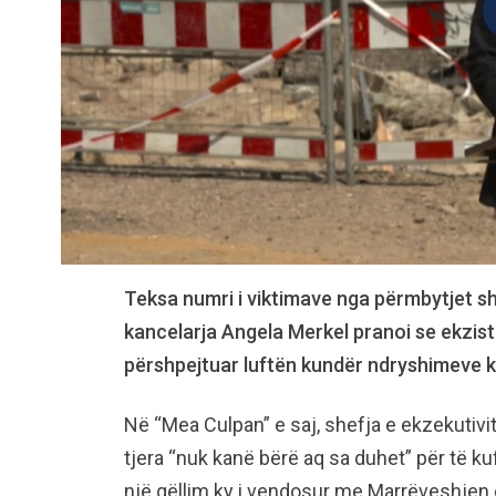
Teksa numri i viktimave nga përmbytjet s
kancelarja Angela Merkel pranoi se ekzis
përshpejtuar luftën kundër ndryshimeve k
Në “Mea Culpan” e saj, shefja e ekzekutivi
tjera “nuk kanë bërë aq sa duhet” për të ku
një qëllim ky i vendosur me Marrëveshjen e