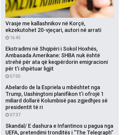
Vrasje me kallashnikov në Korçë,
ekzekutohet 20-vjeçari, autori në arrati
16:45
Ekstradimi në Shqipëri i Sokol Hoxhës,
Ambasada Amerikane: SHBA nuk është
strehë për ata që keqpërdorin emigracioni
për t’i shpëtuar ligjit
07:05
Abelardo de la Espriela u mbështet nga
Trump, Uashingtoni planifikon t’i ofrojë 1
miliard dollarë Kolumbisë pas zgjedhjes së
presidentit të ri
07:37
Skandal/ E dashura e Infantinos u pagua nga
UEFA, pretendimi tronditës i “The Telegraph”