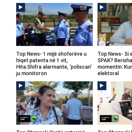
Top News- 1 mijë shoferëve u
Top News- Si 
hiqet patenta në 1 vit,
SPAK? Berisha
Hita:Shifra alarmante, ‘poliscan’
momentin: Kur 
ju monitoron
elektoral