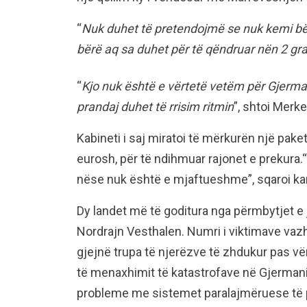
“
Nuk duhet të pretendojmë se nuk kemi bër
bërë aq sa duhet për të qëndruar nën 2 gra
“
Kjo nuk është e vërtetë vetëm për Gjerma
prandaj duhet të rrisim ritmin
”, shtoi Merke
Kabineti i saj miratoi të mërkurën një pake
eurosh, për të ndihmuar rajonet e prekura.“
nëse nuk është e mjaftueshme”, sqaroi kan
Dy landet më të goditura nga përmbytjet e 
Nordrajn Vesthalen. Numri i viktimave vazh
gjejnë trupa të njerëzve të zhdukur pas vë
të menaxhimit të katastrofave në Gjermani,
probleme me sistemet paralajmëruese të 