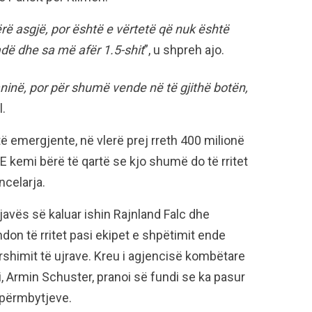
ë asgjë, por është e vërtetë që nuk është
dë dhe sa më afër 1.5-shit
”, u shpreh ajo.
ninë, por për shumë vende në të gjithë botën,
l.
të emergjente, në vlerë prej rreth 400 milionë
E kemi bërë të qartë se kjo shumë do të rritet
celarja.
javës së kaluar ishin Rajnland Falc dhe
don të rritet pasi ekipet e shpëtimit ende
rshimit të ujrave. Kreu i agjencisë kombëtare
 Armin Schuster, pranoi së fundi se ka pasur
përmbytjeve.