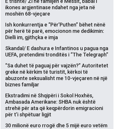
E trishtë/ Zi në familjen e Messit, babai i
ikones argjentinase ndahet nga jeta në
moshën 68-vjeçare
Ish konkurrentja e “Për’Puthen” bëhet nënë
për herë të parë, emocionon me dedikimin:
Dielli im, gjithçka e imja
Skandal/ E dashura e Infantinos u pagua nga
UEFA, pretendimi tronditës i “The Telegraph”
“Sa duhet të paguaj për vajzën?” Autoritetet
greke në kërkim të turistit, kërkoi të
abuzonte seksualisht me 10-vjeçaren në një
biznes familjar
Ekstradimi në Shqipëri i Sokol Hoxhës,
Ambasada Amerikane: SHBA nuk është
strehë për ata që keqpërdorin emigracioni
për t’i shpëtuar ligjit
30 milionë euro rrogë dhe 5 mijë euro vetëm