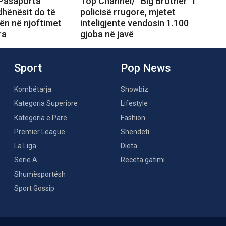
Pasaporta
Top Channel/ “Big Brother” i
ëdhënësit do të
policisë rrugore, mjetet
ën në njoftimet
inteligjente vendosin 1.100
ra
gjoba në javë
Sport
Pop News
Kombëtarja
Showbiz
Kategoria Superiore
Lifestyle
Kategoria e Parë
Fashion
Premier League
Shëndeti
La Liga
Dieta
Serie A
Receta gatimi
Shumësportësh
Sport Gossip