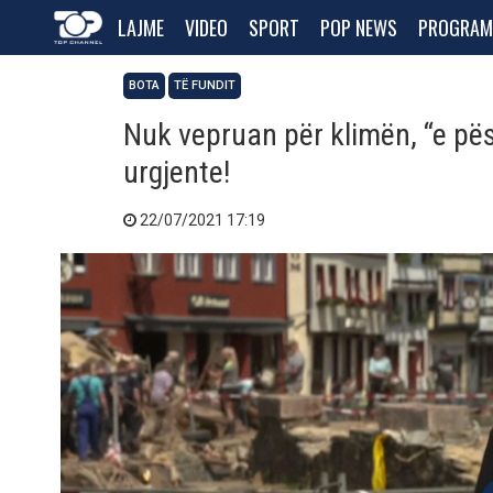
LAJME
VIDEO
SPORT
POP NEWS
PROGRAM
BOTA
TË FUNDIT
Nuk vepruan për klimën, “e pë
urgjente!
22/07/2021 17:19