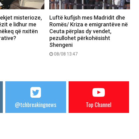
ekjet misterioze,
Luftë kufijsh mes Madridit dhe
zit e lidhur me
Romës/ Kriza e emigrantëve në
mëkeq që nxitën
Ceuta përplas dy vendet,
rative?
pezullohet përkohësisht
Shengeni
08/08 13:47
@tchbreakingnews
Top Channel