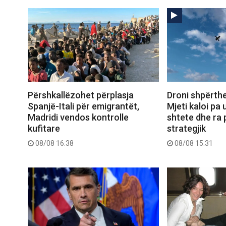
Përshkallëzohet përplasja
Droni shpërthe
Spanjë-Itali për emigrantët,
Mjeti kaloi pa
Madridi vendos kontrolle
shtete dhe ra 
kufitare
strategjik
08/08 16:38
08/08 15:31