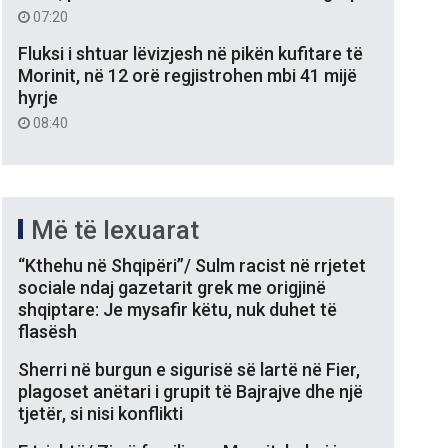
07:20
Fluksi i shtuar lëvizjesh në pikën kufitare të
Morinit, në 12 orë regjistrohen mbi 41 mijë
hyrje
08:40
Më të lexuarat
“Kthehu në Shqipëri”/ Sulm racist në rrjetet
sociale ndaj gazetarit grek me origjinë
shqiptare: Je mysafir këtu, nuk duhet të
flasësh
Sherri në burgun e sigurisë së lartë në Fier,
plagoset anëtari i grupit të Bajrajve dhe një
tjetër, si nisi konflikti