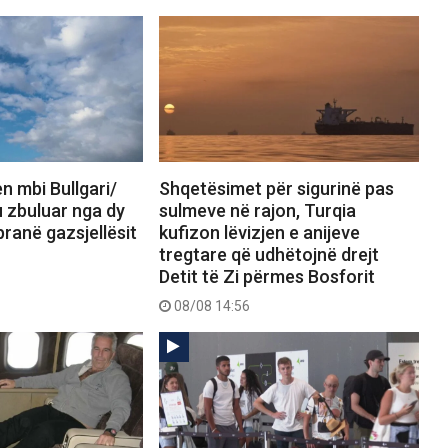
n mbi Bullgari/
Shqetësimet për sigurinë pas
 u zbuluar nga dy
sulmeve në rajon, Turqia
pranë gazsjellësit
kufizon lëvizjen e anijeve
tregtare që udhëtojnë drejt
Detit të Zi përmes Bosforit
08/08 14:56