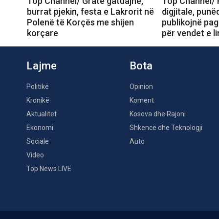
Top Channel/ Gratë gatuajnë,
Top Channel/ 
burrat pjekin, festa e Lakrorit në
digjitale, pun
Polenë të Korçës me shijen
publikojnë pag
korçare
për vendet e li
Lajme
Bota
Politikë
Opinion
Kronikë
Koment
Aktualitet
Kosova dhe Rajoni
Ekonomi
Shkencë dhe Teknologji
Sociale
Auto
Video
Top News LIVE