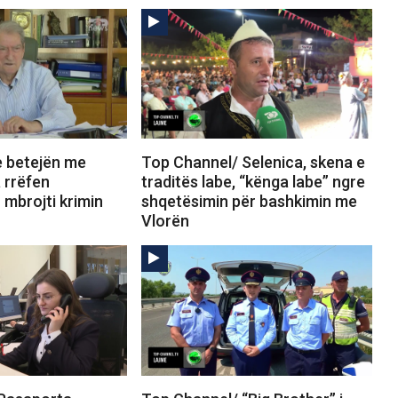
e betejën me
Top Channel/ Selenica, skena e
 rrëfen
traditës labe, “kënga labe” ngre
mbrojti krimin
shqetësimin për bashkimin me
Vlorën