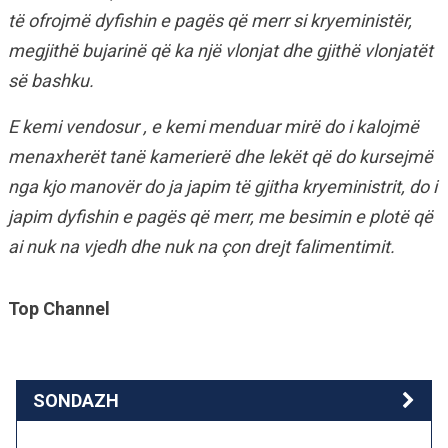
të ofrojmë dyfishin e pagës që merr si kryeministër,
megjithë bujarinë që ka një vlonjat dhe gjithë vlonjatët
së bashku.
E kemi vendosur , e kemi menduar mirë do i kalojmë
menaxherët tanë kamerierë dhe lekët që do kursejmë
nga kjo manovër do ja japim të gjitha kryeministrit, do i
japim dyfishin e pagës që merr, me besimin e plotë që
ai nuk na vjedh dhe nuk na çon drejt falimentimit.
Top Channel
SONDAZH