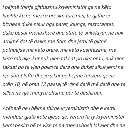
i bëjmë thirrje gjithashtu kryeministrit që në këto
kushte ku ne mezi e presim turizmin, të gjithë si
biznese duke nisur nga baret, lounge, restorantet,
duke pasur menaxherë dhe stafe të shkëlqyer, ne nuk
arrijmë dot të dalim me fitim dhe jemi të gjithë
pothuajse me këto orare, me këto kushtëzime, me
këto mbyllje, kur nuk ulen taksat po ulet orari, nuk ulen
taksat po të vjen polici te dera dhe duket sikur jemi në
një shtet lufte dhe jo sikur po bëjmë turizëm që në
orën 10, në orën 12 pastaj të vijnë derë më derë dhe të
sillen në një mënyrë shumë për të dëshiruar.
Atëherë ne i bëjmë thirrje kryeministrit dhe e kemi
menduar gjatë këtë pjesë që: vetëm te ty kryeministër
kemi besim që të vish të na menaxhosh lokalet dhe ne