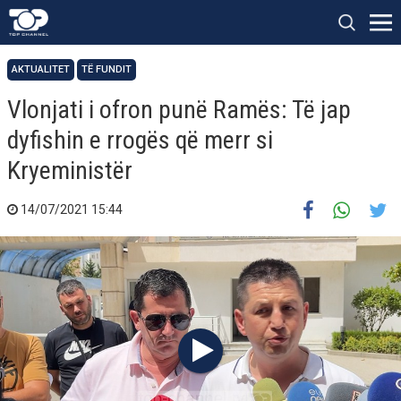
AKTUALITET
TË FUNDIT
Vlonjati i ofron punë Ramës: Të jap
dyfishin e rrogës që merr si
Kryeministër
14/07/2021 15:44