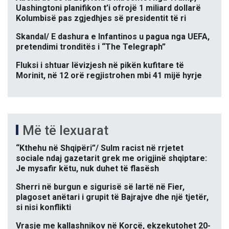
Uashingtoni planifikon t’i ofrojë 1 miliard dollarë
Kolumbisë pas zgjedhjes së presidentit të ri
Skandal/ E dashura e Infantinos u pagua nga UEFA,
pretendimi tronditës i “The Telegraph”
Fluksi i shtuar lëvizjesh në pikën kufitare të
Morinit, në 12 orë regjistrohen mbi 41 mijë hyrje
Më të lexuarat
“Kthehu në Shqipëri”/ Sulm racist në rrjetet
sociale ndaj gazetarit grek me origjinë shqiptare:
Je mysafir këtu, nuk duhet të flasësh
Sherri në burgun e sigurisë së lartë në Fier,
plagoset anëtari i grupit të Bajrajve dhe një tjetër,
si nisi konflikti
Vrasje me kallashnikov në Korçë, ekzekutohet 20-