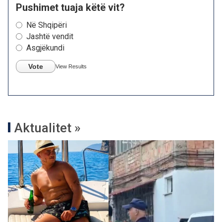
Pushimet tuaja këtë vit?
Në Shqipëri
Jashtë vendit
Asgjëkundi
Vote
View Results
Aktualitet »