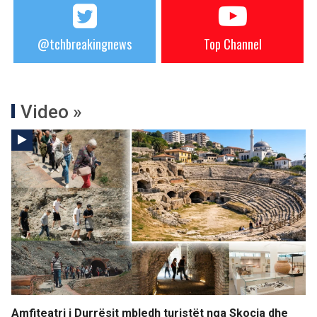
@tchbreakingnews
Top Channel
Video »
Amfiteatri i Durrësit mbledh turistët nga Skocia dhe