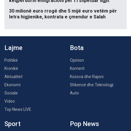
keqpërdorin emigracioni për t’i shpëtuar ligjit
30 milionë euro rrogë dhe 5 mijë euro vetëm për
letra higjienike, kontrata e çmendur e Salah
Lajme
Bota
Politikë
Opinion
Kronikë
Koment
Aktualitet
Kosova dhe Rajoni
Ekonomi
Shkencë dhe Teknologji
Sociale
Auto
Video
Top News LIVE
Sport
Pop News