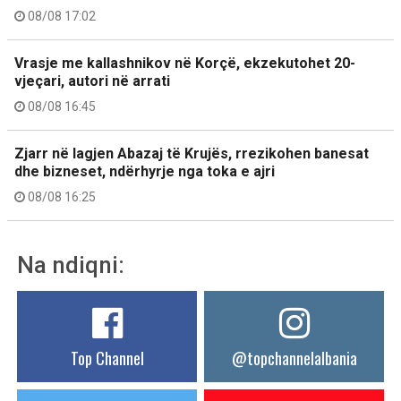
08/08 17:02
Vrasje me kallashnikov në Korçë, ekzekutohet 20-
vjeçari, autori në arrati
08/08 16:45
Zjarr në lagjen Abazaj të Krujës, rrezikohen banesat
dhe bizneset, ndërhyrje nga toka e ajri
08/08 16:25
Na ndiqni:
Top Channel
@topchannelalbania