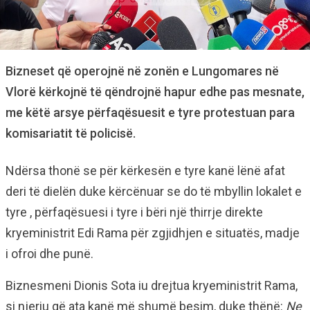
Bizneset që operojnë në zonën e Lungomares në
Vlorë kërkojnë të qëndrojnë hapur edhe pas mesnate,
me këtë arsye përfaqësuesit e tyre protestuan para
komisariatit të policisë.
Ndërsa thonë se për kërkesën e tyre kanë lënë afat
deri të dielën duke kërcënuar se do të mbyllin lokalet e
tyre , përfaqësuesi i tyre i bëri një thirrje direkte
kryeministrit Edi Rama për zgjidhjen e situatës, madje
i ofroi dhe punë.
Biznesmeni Dionis Sota iu drejtua kryeministrit Rama,
si njeriu që ata kanë më shumë besim, duke thënë:
Ne