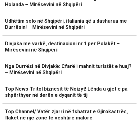
Holanda – Mirësevini në Shqipëri
Udhëtim solo në Shqipëri, italiania që u dashurua me
Durrësin! – Mirësevini në Shqipëri
Divjaka me varkë, destinacioni nr.1 per Polakët –
Mirësevini në Shqipëri
Nga Durrësi në Divjakë: Cfarë i mahnit turistët e huaj?
– Mirësevini në Shqipëri
Top News-Tritol biznesit të Noizyt! Lënda u gjet e pa
shpërthyer në derën e dyqanit të tij
Top Channel/ Vatër zjarri në fshatrat e Gjirokastrës,
flakët në një zonë të vështirë malore