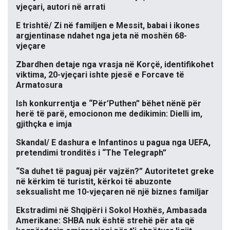
vjeçari, autori në arrati
E trishtë/ Zi në familjen e Messit, babai i ikones
argjentinase ndahet nga jeta në moshën 68-
vjeçare
Zbardhen detaje nga vrasja në Korçë, identifikohet
viktima, 20-vjeçari ishte pjesë e Forcave të
Armatosura
Ish konkurrentja e “Për’Puthen” bëhet nënë për
herë të parë, emocionon me dedikimin: Dielli im,
gjithçka e imja
Skandal/ E dashura e Infantinos u pagua nga UEFA,
pretendimi tronditës i “The Telegraph”
“Sa duhet të paguaj për vajzën?” Autoritetet greke
në kërkim të turistit, kërkoi të abuzonte
seksualisht me 10-vjeçaren në një biznes familjar
Ekstradimi në Shqipëri i Sokol Hoxhës, Ambasada
Amerikane: SHBA nuk është strehë për ata që