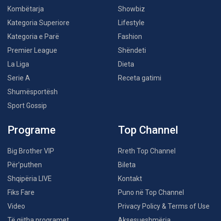
Kombëtarja
Showbiz
Kategoria Superiore
Lifestyle
Kategoria e Parë
Fashion
Premier League
Shëndeti
La Liga
Dieta
Serie A
Receta gatimi
Shumësportësh
Sport Gossip
Programe
Top Channel
Big Brother VIP
Rreth Top Channel
Për’puthen
Bileta
Shqipëria LIVE
Kontakt
Fiks Fare
Puno në Top Channel
Video
Privacy Policy & Terms of Use
Të gjitha programet
Aksesueshmëria