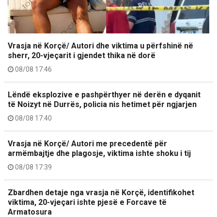
Vrasja në Korçë/ Autori dhe viktima u përfshinë në
sherr, 20-vjeçarit i gjendet thika në dorë
08/08 17:46
Lëndë eksplozive e pashpërthyer në derën e dyqanit
të Noizyt në Durrës, policia nis hetimet për ngjarjen
08/08 17:40
Vrasja në Korçë/ Autori me precedentë për
armëmbajtje dhe plagosje, viktima ishte shoku i tij
08/08 17:39
Zbardhen detaje nga vrasja në Korçë, identifikohet
viktima, 20-vjeçari ishte pjesë e Forcave të
Armatosura