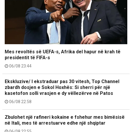
Mes revoltës së UEFA-s, Afrika del hapur në krah të
presidentit të FIFA-s
06/08 23:44
Ekskluzive/ I ekstraduar pas 30 vitesh, Top Channel
zbardh dosjen e Sokol Hoxhës: Si sherri për një
kasetofon solli vrasjen e dy vëllezërve në Patos
06/08 22:58
Zbulohet një rafineri kokaine e fshehur mes bimësisë
në Itali, mes të arrestuarve edhe një shqiptar
06/08 22:55