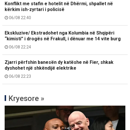
Konflikt me stafin e hotelit në Dhërmi, shpallet në
kërkim ish-zyrtari i policisë
06/08 22:40
Ekskluzive/ Ekstradohet nga Kolumbia në Shqipëri
“kimisti” i drogës në Frakull, i dënuar me 14 vite burg
06/08 22:24
Zjarri përfshin banesën dy katëshe në Fier, shkak
dyshohet një shkëndijë elektrike
06/08 22:23
Kryesore »