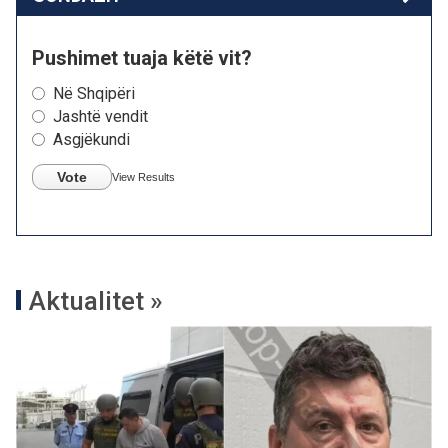
Pushimet tuaja këtë vit?
Në Shqipëri
Jashtë vendit
Asgjëkundi
Vote
View Results
Aktualitet »