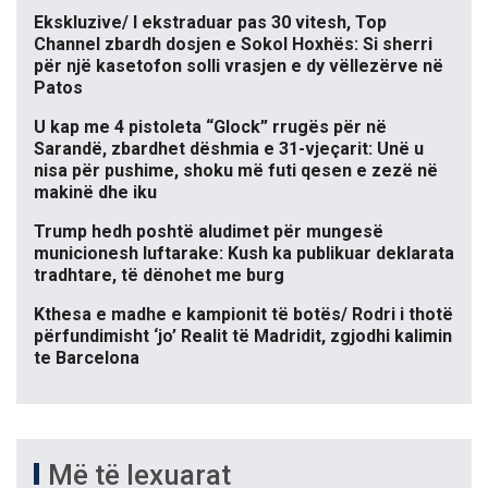
Ekskluzive/ I ekstraduar pas 30 vitesh, Top
Channel zbardh dosjen e Sokol Hoxhës: Si sherri
për një kasetofon solli vrasjen e dy vëllezërve në
Patos
U kap me 4 pistoleta “Glock” rrugës për në
Sarandë, zbardhet dëshmia e 31-vjeçarit: Unë u
nisa për pushime, shoku më futi qesen e zezë në
makinë dhe iku
Trump hedh poshtë aludimet për mungesë
municionesh luftarake: Kush ka publikuar deklarata
tradhtare, të dënohet me burg
Kthesa e madhe e kampionit të botës/ Rodri i thotë
përfundimisht ‘jo’ Realit të Madridit, zgjodhi kalimin
te Barcelona
Më të lexuarat