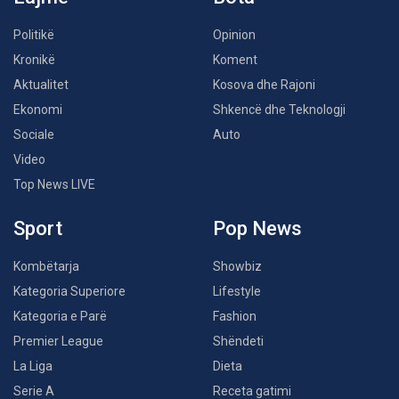
Politikë
Opinion
Kronikë
Koment
Aktualitet
Kosova dhe Rajoni
Ekonomi
Shkencë dhe Teknologji
Sociale
Auto
Video
Top News LIVE
Sport
Pop News
Kombëtarja
Showbiz
Kategoria Superiore
Lifestyle
Kategoria e Parë
Fashion
Premier League
Shëndeti
La Liga
Dieta
Serie A
Receta gatimi