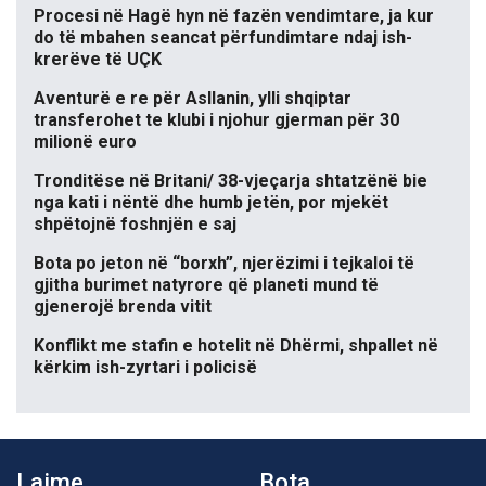
Procesi në Hagë hyn në fazën vendimtare, ja kur
do të mbahen seancat përfundimtare ndaj ish-
krerëve të UÇK
Aventurë e re për Asllanin, ylli shqiptar
transferohet te klubi i njohur gjerman për 30
milionë euro
Tronditëse në Britani/ 38-vjeçarja shtatzënë bie
nga kati i nëntë dhe humb jetën, por mjekët
shpëtojnë foshnjën e saj
Bota po jeton në “borxh”, njerëzimi i tejkaloi të
gjitha burimet natyrore që planeti mund të
gjenerojë brenda vitit
Konflikt me stafin e hotelit në Dhërmi, shpallet në
kërkim ish-zyrtari i policisë
Lajme
Bota