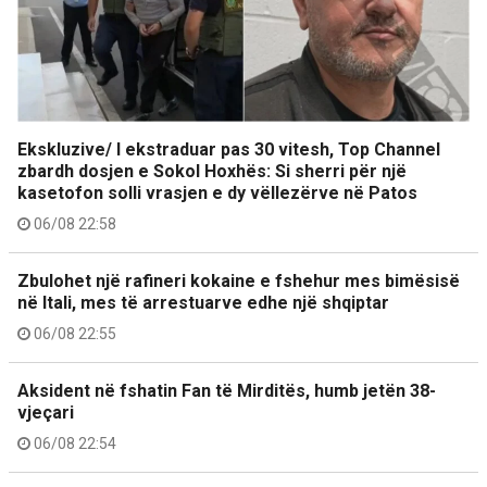
Ekskluzive/ I ekstraduar pas 30 vitesh, Top Channel
zbardh dosjen e Sokol Hoxhës: Si sherri për një
kasetofon solli vrasjen e dy vëllezërve në Patos
06/08 22:58
Zbulohet një rafineri kokaine e fshehur mes bimësisë
në Itali, mes të arrestuarve edhe një shqiptar
06/08 22:55
Aksident në fshatin Fan të Mirditës, humb jetën 38-
vjeçari
06/08 22:54