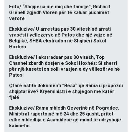
Foto/ “Shqipëria me miq dhe familje”, Richard
Grenell zgjedh Vlorën për të kaluar pushimet
verore
Ekskluzive/ U arrestua pas 30 vitesh në arrati
vrasësi i vëllezërve në Patos dhe një vajze në
Belgjikë, SHBA ekstradon në Shqipëri Sokol
Hoxhën
Ekskluzive/ I ekstraduar pas 30 vitesh, Top
Channel zbardh dosjen e Sokol Hoxhës: Si sherri
për një kasetofon solli vrasjen e dy vëllezërve në
Patos
Çfarë është dokumenti “Besa” që Rama u propozoi
shqiptarëve? Kryeministri e shpjegon me katër
fjalë
Ekskluzive/ Rama mbledh Qeverinë në Pogradec.
Ministrat raportojnë më 24 dhe 25 gusht, pritet
edhe mbledhja e Asamblesë që mund të ndryshojë
kabinetin