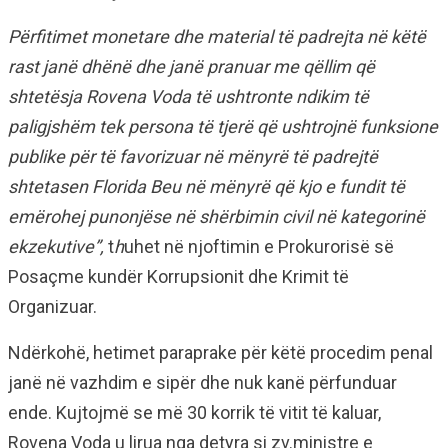
Përfitimet monetare dhe material të padrejta në këtë
rast janë dhënë dhe janë pranuar me qëllim që
shtetësja Rovena Voda të ushtronte ndikim të
paligjshëm tek persona të tjerë që ushtrojnë funksione
publike për të favorizuar në mënyrë të padrejtë
shtetasen Florida Beu në mënyrë që kjo e fundit të
emërohej punonjëse në shërbimin civil në kategorinë
ekzekutive”,
t
h
uhet në njoftimin e Prokurorisë së
Posaçme kundër Korrupsionit dhe Krimit të
Organizuar.
Ndërkohë, hetimet paraprake për këtë procedim penal
janë në vazhdim e sipër dhe nuk kanë përfunduar
ende. Kujtojmë se më 30 korrik të vitit të kaluar,
Rovena Voda u lirua nga detyra si zv.ministre e