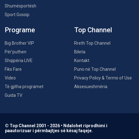
Shumësportësh
Sport Gossip
Programe
Top Channel
Big Brother VIP
Rreth Top Channel
Për’puthen
Bileta
Shqipëria LIVE
Kontakt
Fiks Fare
Puno në Top Channel
Video
Privacy Policy & Terms of Use
Të gjitha programet
Aksesueshmëria
Guida TV
© Top Channel 2001 - 2026 • Ndalohet riprodhimi i
paautorizuar i përmbajtjes së kësaj faqeje.