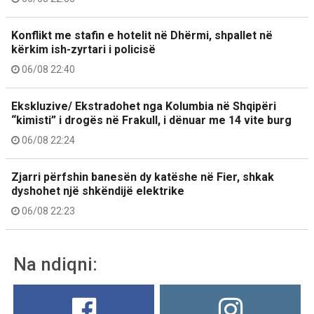
Konflikt me stafin e hotelit në Dhërmi, shpallet në
kërkim ish-zyrtari i policisë
06/08 22:40
Ekskluzive/ Ekstradohet nga Kolumbia në Shqipëri
“kimisti” i drogës në Frakull, i dënuar me 14 vite burg
06/08 22:24
Zjarri përfshin banesën dy katëshe në Fier, shkak
dyshohet një shkëndijë elektrike
06/08 22:23
Na ndiqni: