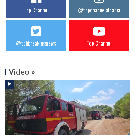
Top Channel
@topchannelalbania
@tchbreakingnews
Top Channel
Video »