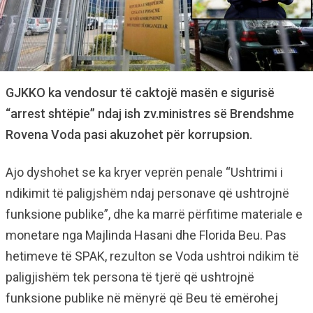
GJKKO ka vendosur të caktojë masën e sigurisë
“arrest shtëpie” ndaj ish zv.ministres së Brendshme
Rovena Voda pasi akuzohet për korrupsion.
Ajo dyshohet se ka kryer veprën penale “Ushtrimi i
ndikimit të paligjshëm ndaj personave që ushtrojnë
funksione publike”, dhe ka marrë përfitime materiale e
monetare nga Majlinda Hasani dhe Florida Beu. Pas
hetimeve të SPAK, rezulton se Voda ushtroi ndikim të
paligjishëm tek persona të tjerë që ushtrojnë
funksione publike në mënyrë që Beu të emërohej