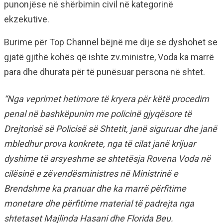
punonjëse në shërbimin civil në kategorinë
ekzekutive.
Burime për Top Channel bëjnë me dije se dyshohet se
gjatë gjithë kohës që ishte zv.ministre, Voda ka marrë
para dhe dhurata për të punësuar persona në shtet.
“Nga veprimet hetimore të kryera për këtë procedim
penal në bashkëpunim me policinë gjyqësore të
Drejtorisë së Policisë së Shtetit, janë siguruar dhe janë
mbledhur prova konkrete, nga të cilat janë krijuar
dyshime të arsyeshme se shtetësja Rovena Voda në
cilësinë e zëvendësministres në Ministrinë e
Brendshme ka pranuar dhe ka marrë përfitime
monetare dhe përfitime material të padrejta nga
shtetaset Majlinda Hasani dhe Florida Beu.