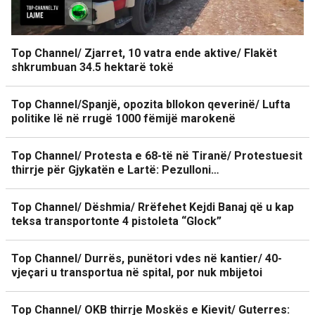
Top Channel/ Zjarret, 10 vatra ende aktive/ Flakët
shkrumbuan 34.5 hektarë tokë
Top Channel/Spanjë, opozita bllokon qeverinë/ Lufta
politike lë në rrugë 1000 fëmijë marokenë
Top Channel/ Protesta e 68-të në Tiranë/ Protestuesit
thirrje për Gjykatën e Lartë: Pezulloni…
Top Channel/ Dëshmia/ Rrëfehet Kejdi Banaj që u kap
teksa transportonte 4 pistoleta “Glock”
Top Channel/ Durrës, punëtori vdes në kantier/ 40-
vjeçari u transportua në spital, por nuk mbijetoi
Top Channel/ OKB thirrje Moskës e Kievit/ Guterres: