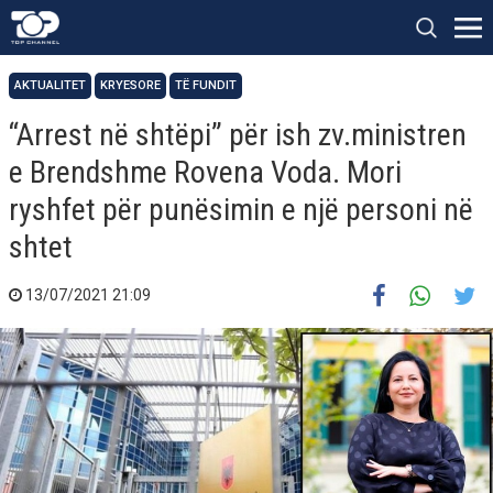
AKTUALITET
KRYESORE
TË FUNDIT
“Arrest në shtëpi” për ish zv.ministren
e Brendshme Rovena Voda. Mori
ryshfet për punësimin e një personi në
shtet
13/07/2021 21:09