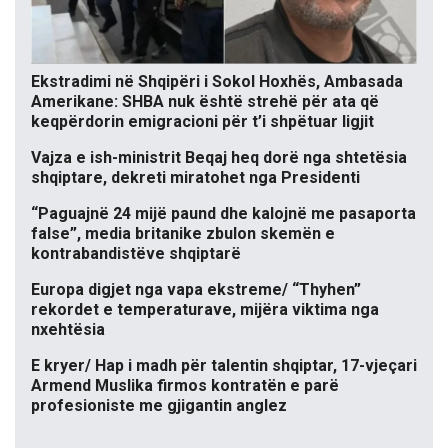
Ekstradimi në Shqipëri i Sokol Hoxhës, Ambasada
Amerikane: SHBA nuk është strehë për ata që
keqpërdorin emigracioni për t’i shpëtuar ligjit
Vajza e ish-ministrit Beqaj heq dorë nga shtetësia
shqiptare, dekreti miratohet nga Presidenti
“Paguajnë 24 mijë paund dhe kalojnë me pasaporta
false”, media britanike zbulon skemën e
kontrabandistëve shqiptarë
Europa digjet nga vapa ekstreme/ “Thyhen”
rekordet e temperaturave, mijëra viktima nga
nxehtësia
E kryer/ Hap i madh për talentin shqiptar, 17-vjeçari
Armend Muslika firmos kontratën e parë
profesioniste me gjigantin anglez