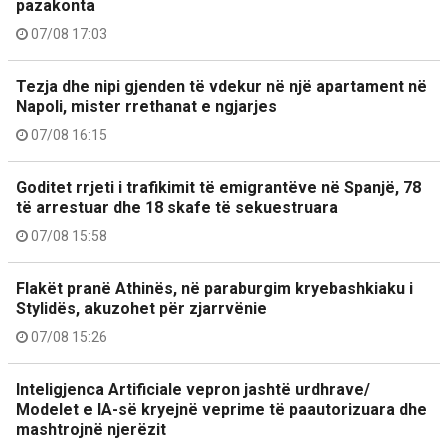
pazakonta
07/08 17:03
Tezja dhe nipi gjenden të vdekur në një apartament në
Napoli, mister rrethanat e ngjarjes
07/08 16:15
Goditet rrjeti i trafikimit të emigrantëve në Spanjë, 78
të arrestuar dhe 18 skafe të sekuestruara
07/08 15:58
Flakët pranë Athinës, në paraburgim kryebashkiaku i
Stylidës, akuzohet për zjarrvënie
07/08 15:26
Inteligjenca Artificiale vepron jashtë urdhrave/
Modelet e IA-së kryejnë veprime të paautorizuara dhe
mashtrojnë njerëzit