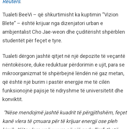
Reuters
.
Tualeti BeeVi – që shkurtimisht ka kuptimin “Vizion
Blete” – është krijuar nga dizenjatori urban e
ambjentalist Cho Jae-weon dhe çuditërisht shpërblen
studentët për feçet e tyre.
Tualeti dërgon jashtë qitjet në një depozite të veçantë
nëntokësore, duke reduktuar përdorimin e ujit, para se
mikroorganizmat të shpërbejnë lëndën në gaz metan,
që është një burim i pastër energjie me të cilën
funksionojnë pajisje të ndryshme të universitetit dhe
konviktit.
“
Nëse mendojmë jashtë kuadrit të përgjithshëm
,
feçet
kanë vlera të çmuara për të krijuar energji ose pleh