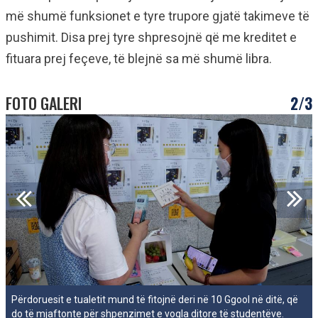
më shumë funksionet e tyre trupore gjatë takimeve të
pushimit. Disa prej tyre shpresojnë që me kreditet e
fituara prej feçeve, të blejnë sa më shumë libra.
FOTO GALERI
2/3
Përdoruesit e tualetit mund të fitojnë deri në 10 Ggool në ditë, që
do të mjaftonte për shpenzimet e vogla ditore të studentëve.