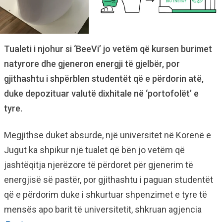
Tualeti i njohur si ‘BeeVi’ jo vetëm që kursen burimet
natyrore dhe gjeneron energji të gjelbër, por
gjithashtu i shpërblen studentët që e përdorin atë,
duke depozituar valutë dixhitale në ‘portofolët’ e
tyre.
Megjithse duket absurde, një universitet në Korenë e
Jugut ka shpikur një tualet që bën jo vetëm që
jashtëqitja njerëzore të përdoret për gjenerim të
energjisë së pastër, por gjithashtu i paguan studentët
që e përdorim duke i shkurtuar shpenzimet e tyre të
mensës apo barit të universitetit, shkruan agjencia