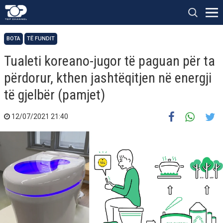
BOTA
TË FUNDIT
Tualeti koreano-jugor të paguan për ta
përdorur, kthen jashtëqitjen në energji
të gjelbër (pamjet)
12/07/2021 21:40