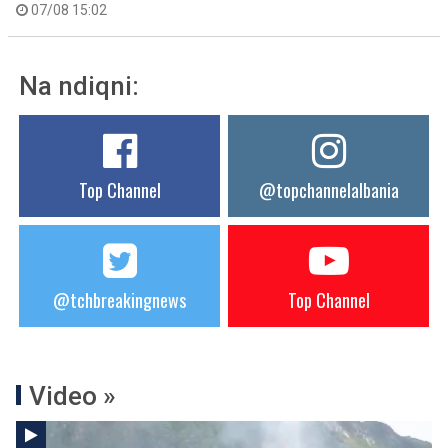
07/08 15:02
Na ndiqni:
Top Channel
@topchannelalbania
@tchbreakingnews
Top Channel
Video »