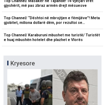
Top Channel/ Masakër në Tajlandë! 14-vjeçari vret
gjyshërit, më pas zbraz armën drejt mësuesve
Top Channel/ “Dështoi në mbrojtjen e fëmijëve”! Meta
gjobitet, miliona dollarë dëm, por rezultoi se…
Top Channel/ Karaburuni mbushet me turistë/ Turistët
e huaj mbushën hotelet dhe plazhet e Vlorës
Kryesore