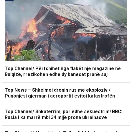
Top Channel/ Përfshihet nga flakët një magazinë në
Bulqizë, rrezikohen edhe dy banesat pranë saj
Top News – Shkelmoi dronin rus me eksploziv /
Punonjësi gjerman i aeroportit evitoi katastrofën
Top Channel/ Shkatërrim, por edhe sekuestrim! BBC:
Rusia i ka marrë mbi 34 mijë prona ukrainasve