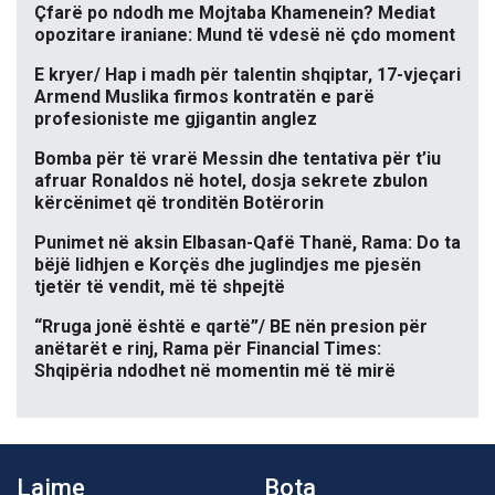
Çfarë po ndodh me Mojtaba Khamenein? Mediat
opozitare iraniane: Mund të vdesë në çdo moment
E kryer/ Hap i madh për talentin shqiptar, 17-vjeçari
Armend Muslika firmos kontratën e parë
profesioniste me gjigantin anglez
Bomba për të vrarë Messin dhe tentativa për t’iu
afruar Ronaldos në hotel, dosja sekrete zbulon
kërcënimet që tronditën Botërorin
Punimet në aksin Elbasan-Qafë Thanë, Rama: Do ta
bëjë lidhjen e Korçës dhe juglindjes me pjesën
tjetër të vendit, më të shpejtë
“Rruga jonë është e qartë”/ BE nën presion për
anëtarët e rinj, Rama për Financial Times:
Shqipëria ndodhet në momentin më të mirë
Lajme
Bota