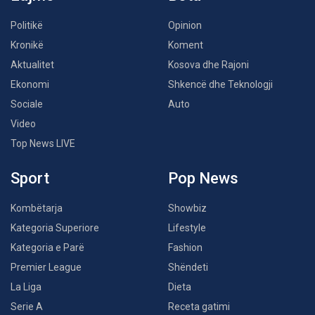
Politikë
Opinion
Kronikë
Koment
Aktualitet
Kosova dhe Rajoni
Ekonomi
Shkencë dhe Teknologji
Sociale
Auto
Video
Top News LIVE
Sport
Pop News
Kombëtarja
Showbiz
Kategoria Superiore
Lifestyle
Kategoria e Parë
Fashion
Premier League
Shëndeti
La Liga
Dieta
Serie A
Receta gatimi