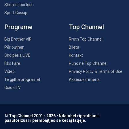
Shumësportësh
Sport Gossip
Programe
Top Channel
Big Brother VIP
Rreth Top Channel
Për’puthen
Bileta
Shqipëria LIVE
Kontakt
Fiks Fare
Puno në Top Channel
Video
Privacy Policy & Terms of Use
Të gjitha programet
Aksesueshmëria
Guida TV
© Top Channel 2001 - 2026 • Ndalohet riprodhimi i
paautorizuar i përmbajtjes së kësaj faqeje.