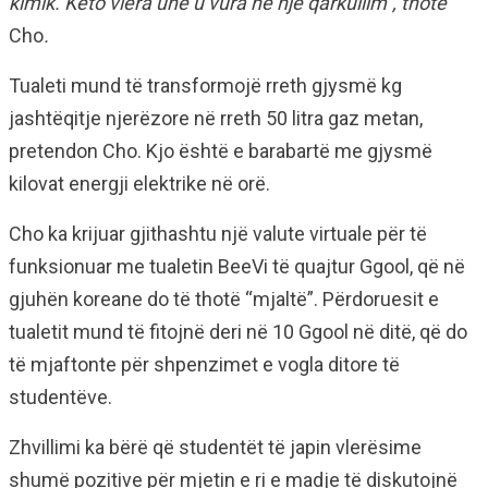
kimik. Këto vlera unë u vura në një qarkullim
”
, thotë
Cho
.
Tualeti mund të transformojë rreth gjysmë kg
jashtëqitje njerëzore në rreth 50 litra gaz metan,
pretendon Cho. Kjo është e barabartë me gjysmë
kilovat energji elektrike në orë.
Cho ka krijuar gjithashtu një valute virtuale për të
funksionuar me tualetin BeeVi të quajtur Ggool, që në
gjuhën koreane do të thotë “mjaltë”. Përdoruesit e
tualetit mund të fitojnë deri në 10 Ggool në ditë, që do
të mjaftonte për shpenzimet e vogla ditore të
studentëve.
Zhvillimi ka bërë që studentët të japin vlerësime
shumë pozitive për mjetin e ri e madje të diskutojnë