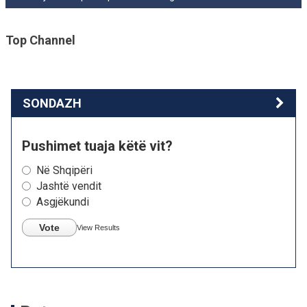
Top Channel
SONDAZH
Pushimet tuaja këtë vit?
Në Shqipëri
Jashtë vendit
Asgjëkundi
Vote
View Results