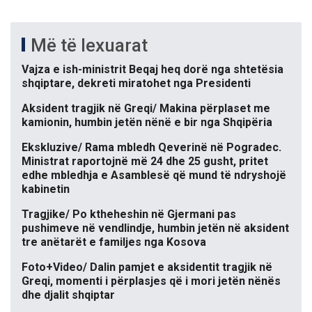
Më të lexuarat
Vajza e ish-ministrit Beqaj heq dorë nga shtetësia
shqiptare, dekreti miratohet nga Presidenti
Aksident tragjik në Greqi/ Makina përplaset me
kamionin, humbin jetën nënë e bir nga Shqipëria
Ekskluzive/ Rama mbledh Qeverinë në Pogradec.
Ministrat raportojnë më 24 dhe 25 gusht, pritet
edhe mbledhja e Asamblesë që mund të ndryshojë
kabinetin
Tragjike/ Po ktheheshin në Gjermani pas
pushimeve në vendlindje, humbin jetën në aksident
tre anëtarët e familjes nga Kosova
Foto+Video/ Dalin pamjet e aksidentit tragjik në
Greqi, momenti i përplasjes që i mori jetën nënës
dhe djalit shqiptar