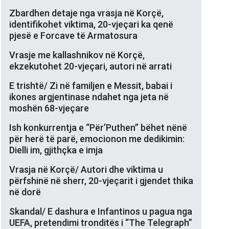
Zbardhen detaje nga vrasja në Korçë,
identifikohet viktima, 20-vjeçari ka qenë
pjesë e Forcave të Armatosura
Vrasje me kallashnikov në Korçë,
ekzekutohet 20-vjeçari, autori në arrati
E trishtë/ Zi në familjen e Messit, babai i
ikones argjentinase ndahet nga jeta në
moshën 68-vjeçare
Ish konkurrentja e “Për’Puthen” bëhet nënë
për herë të parë, emocionon me dedikimin:
Dielli im, gjithçka e imja
Vrasja në Korçë/ Autori dhe viktima u
përfshinë në sherr, 20-vjeçarit i gjendet thika
në dorë
Skandal/ E dashura e Infantinos u pagua nga
UEFA, pretendimi tronditës i “The Telegraph”