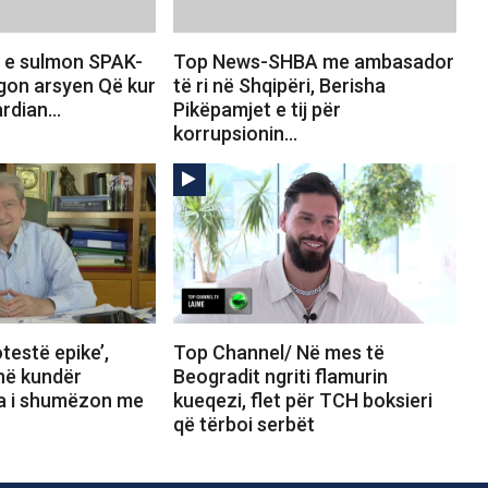
 e sulmon SPAK-
Top News-SHBA me ambasador
egon arsyen Që kur
të ri në Shqipëri, Berisha
gardian…
Pikëpamjet e tij për
korrupsionin…
estë epike’,
Top Channel/ Në mes të
në kundër
Beogradit ngriti flamurin
a i shumëzon me
kueqezi, flet për TCH boksieri
që tërboi serbët