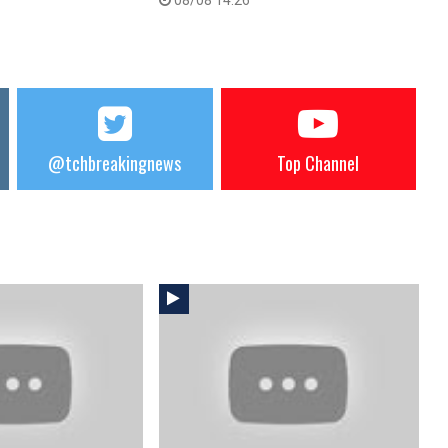
@tchbreakingnews
Top Channel