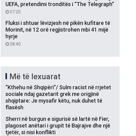
UEFA, pretendimi tronditës i “The Telegraph”
07:20
Fluksi i shtuar lëvizjesh në pikën kufitare të
Morinit, në 12 orë regjistrohen mbi 41 mijë
hyrje
08:40
Më të lexuarat
“Kthehu në Shqipëri”/ Sulm racist në rrjetet
sociale ndaj gazetarit grek me origjinë
shqiptare: Je mysafir këtu, nuk duhet të
flasësh
Sherri në burgun e sigurisë së lartë në Fier,
plagoset anëtari i grupit të Bajrajve dhe një
tjetër, si nisi konflikti