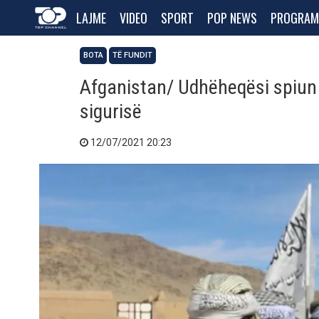
LAJME
VIDEO
SPORT
POP NEWS
PROGRAM
BOTA
TË FUNDIT
Afganistan/ Udhëheqësi spiun i
sigurisë
12/07/2021 20:23