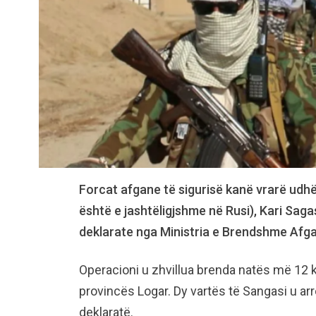
Forcat afgane të sigurisë kanë vrarë udhëh
është e jashtëligjshme në Rusi), Kari Saga
deklarate nga Ministria e Brendshme Afg
Operacioni u zhvillua brenda natës më 12
provincës Logar. Dy vartës të Sangasi u ar
deklaratë.