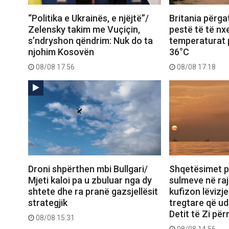
“Politika e Ukrainës, e njëjtë”/
Britania përgat
Zelensky takim me Vuçiçin,
pestë të të nxe
s’ndryshon qëndrim: Nuk do ta
temperaturat p
njohim Kosovën
36°C
08/08 17:56
08/08 17:18
Droni shpërthen mbi Bullgari/
Shqetësimet p
Mjeti kaloi pa u zbuluar nga dy
sulmeve në raj
shtete dhe ra pranë gazsjellësit
kufizon lëvizje
strategjik
tregtare që ud
Detit të Zi pë
08/08 15:31
08/08 14:56