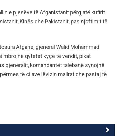
llin e pjesëve të Afganistanit përgjatë kufirit
nistanit, Kinës dhe Pakistanit, pas njoftimit të
matosura Afgane, gjeneral Walid Mohammad
 mbrojnë qytetet kyçe të vendit, pikat
pas gjeneralit, komandantët talebanë synojnë
përmes të cilave lëvizin mallrat dhe pastaj të