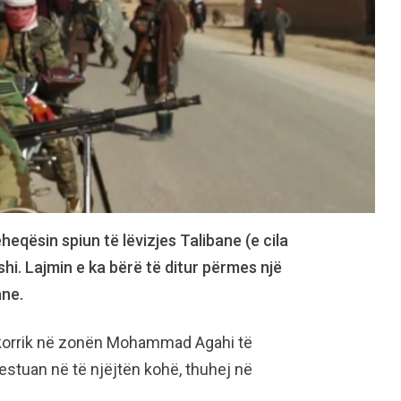
eqësin spiun të lëvizjes Talibane (e cila
shi. Lajmin e ka bërë të ditur përmes një
ane.
 korrik në zonën Mohammad Agahi të
restuan në të njëjtën kohë, thuhej në