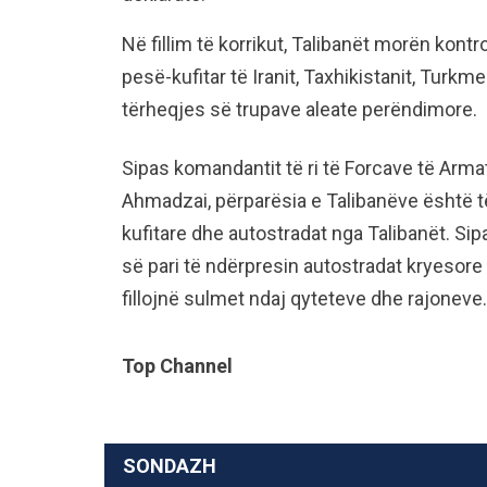
Në fillim të korrikut, Talibanët morën kontro
pesë-kufitar të Iranit, Taxhikistanit, Turkme
tërheqjes së trupave aleate perëndimore.
Sipas komandantit të ri të Forcave të Ar
Ahmadzai, përparësia e Talibanëve është të
kufitare dhe autostradat nga Talibanët. Si
së pari të ndërpresin autostradat kryesore 
fillojnë sulmet ndaj qyteteve dhe rajoneve.
Top Channel
SONDAZH