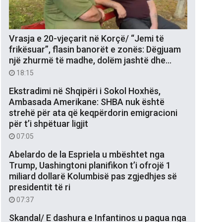
Vrasja e 20-vjeçarit në Korçë/ “Jemi të
frikësuar”, flasin banorët e zonës: Dëgjuam
një zhurmë të madhe, dolëm jashtë dhe…
18:15
Ekstradimi në Shqipëri i Sokol Hoxhës,
Ambasada Amerikane: SHBA nuk është
strehë për ata që keqpërdorin emigracioni
për t’i shpëtuar ligjit
07:05
Abelardo de la Espriela u mbështet nga
Trump, Uashingtoni planifikon t’i ofrojë 1
miliard dollarë Kolumbisë pas zgjedhjes së
presidentit të ri
07:37
Skandal/ E dashura e Infantinos u pagua nga