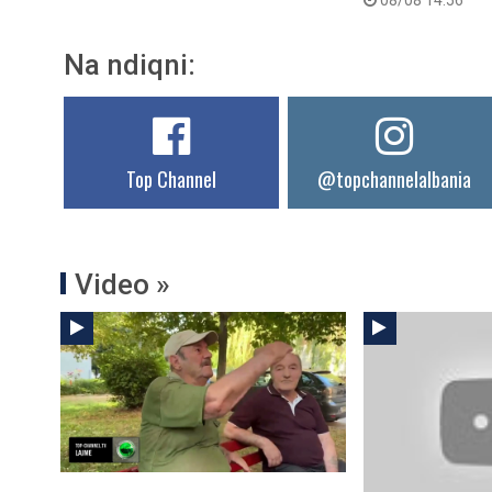
Na ndiqni:
Top Channel
@topchannelalbania
Video »