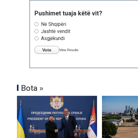
Pushimet tuaja këtë vit?
Në Shqipëri
Jashtë vendit
Asgjëkundi
Vote
View Results
Bota »