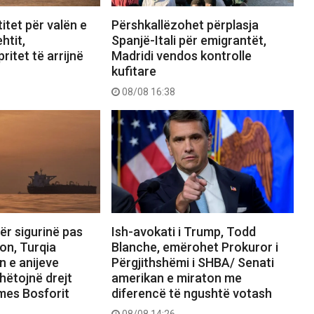
itet për valën e
Përshkallëzohet përplasja
htit,
Spanjë-Itali për emigrantët,
ritet të arrijnë
Madridi vendos kontrolle
kufitare
08/08 16:38
ër sigurinë pas
Ish-avokati i Trump, Todd
on, Turqia
Blanche, emërohet Prokuror i
n e anijeve
Përgjithshëmi i SHBA/ Senati
hëtojnë drejt
amerikan e miraton me
rmes Bosforit
diferencë të ngushtë votash
08/08 14:26