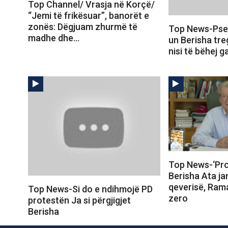
Top Channel/ Vrasja në Korçë/
“Jemi të frikësuar”, banorët e
zonës: Dëgjuam zhurmë të
Top News-Pse
madhe dhe…
un Berisha tr
nisi të bëhej 
Top News-‘Prot
Berisha Ata ja
qeverisë, Ram
Top News-Si do e ndihmojë PD
zero
protestën Ja si përgjigjet
Berisha