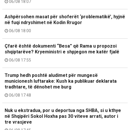
06/08 18:07
Ashpërsohen masat për shoferët ‘problematikë’, hyjnë
në fuqi ndryshimet në Kodin Rrugor
06/08 18:00
Çfarë është dokumenti “Besa” që Rama u propozoi
shqiptarëve? Kryeministri e shpjegon me katër fjalë
06/08 17:55
Trump hedh poshtë aludimet për mungesë
municionesh luftarake: Kush ka publikuar deklarata
tradhtare, të dënohet me burg
06/08 17:48
Nuk u ekstradua, por u deportua nga SHBA, si u kthye
në Shqipëri Sokol Hoxha pas 30 viteve arrati, autor i
tre vrasjeve