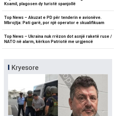
Ksamil, plagosen dy turistë spanjollë
Top News – Akuzat e PD për tenderin e avionëve.
Mbrojtja: Pati garë, por një operator e skualifikuam
Top News – Ukraina nuk rrëzon dot asnjë raketë ruse /
NATO në alarm, kërkon Patriotë me urgjencë
Kryesore