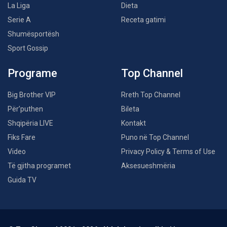
La Liga
Dieta
Serie A
Receta gatimi
Shumësportësh
Sport Gossip
Programe
Top Channel
Big Brother VIP
Rreth Top Channel
Për’puthen
Bileta
Shqipëria LIVE
Kontakt
Fiks Fare
Puno në Top Channel
Video
Privacy Policy & Terms of Use
Të gjitha programet
Aksesueshmëria
Guida TV