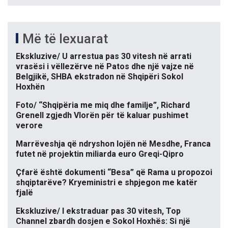
Më të lexuarat
Ekskluzive/ U arrestua pas 30 vitesh në arrati
vrasësi i vëllezërve në Patos dhe një vajze në
Belgjikë, SHBA ekstradon në Shqipëri Sokol
Hoxhën
Foto/ “Shqipëria me miq dhe familje”, Richard
Grenell zgjedh Vlorën për të kaluar pushimet
verore
Marrëveshja që ndryshon lojën në Mesdhe, Franca
futet në projektin miliarda euro Greqi-Qipro
Çfarë është dokumenti “Besa” që Rama u propozoi
shqiptarëve? Kryeministri e shpjegon me katër
fjalë
Ekskluzive/ I ekstraduar pas 30 vitesh, Top
Channel zbardh dosjen e Sokol Hoxhës: Si një