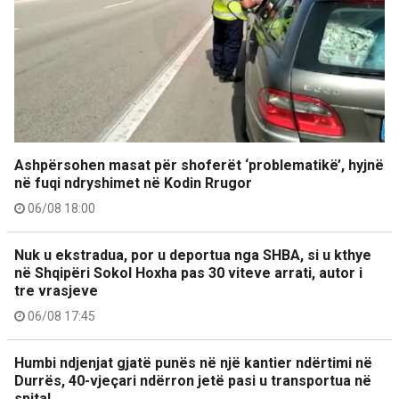
Ashpërsohen masat për shoferët ‘problematikë’, hyjnë
në fuqi ndryshimet në Kodin Rrugor
06/08 18:00
Nuk u ekstradua, por u deportua nga SHBA, si u kthye
në Shqipëri Sokol Hoxha pas 30 viteve arrati, autor i
tre vrasjeve
06/08 17:45
Humbi ndjenjat gjatë punës në një kantier ndërtimi në
Durrës, 40-vjeçari ndërron jetë pasi u transportua në
spital