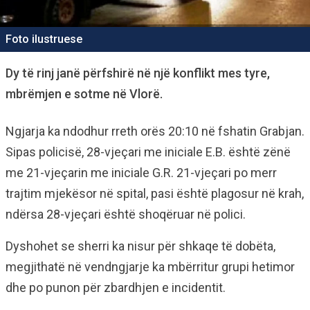
Foto ilustruese
Dy të rinj janë përfshirë në një konflikt mes tyre,
mbrëmjen e sotme në Vlorë.
Ngjarja ka ndodhur rreth orës 20:10 në fshatin Grabjan.
Sipas policisë, 28-vjeçari me iniciale E.B. është zënë
me 21-vjeçarin me iniciale G.R. 21-vjeçari po merr
trajtim mjekësor në spital, pasi është plagosur në krah,
ndërsa 28-vjeçari është shoqëruar në polici.
Dyshohet se sherri ka nisur për shkaqe të dobëta,
megjithatë në vendngjarje ka mbërritur grupi hetimor
dhe po punon për zbardhjen e incidentit.