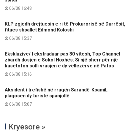
06/08 16:48
KLP zgjedh drejtuesin e ri të Prokurorisë së Durrësit,
fitues shpallet Edmond Koloshi
06/08 15:37
Ekskluzive/ I ekstraduar pas 30 vitesh, Top Channel
zbardh dosjen e Sokol Hoxhës: Si një sherr për një
kasetofon solli vrasjen e dy vëllezërve në Patos
06/08 15:16
Aksident i trefishë në rrugën Sarandë-Ksamil,
plagosen dy turistë spanjollë
06/08 15:07
Kryesore »