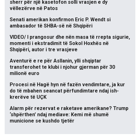
sherr për një kasetofon solli vrasjen e dy
vëllezërve në Patos
Senati amerikan konfirmon Eric P. Wendt si
ambasador të SHBA-së në Shqipëri
VIDEO/ I prangosur dhe nën masa të rrepta sigurie,
momenti i ekstradimit të Sokol Hoxhës në
Shqipëri, autor i tre vrasjeve
Aventurë e re për Asllanin, ylli shqiptar
transferohet te klubi i njohur gjerman për 30
milionë euro
Procesi në Hagë hyn në fazën vendimtare, ja kur
do të mbahen seancat përfundimtare ndaj ish-
krerëve të UÇK
Alarm për rezervat e raketave amerikane? Trump
‘shpërthen’ ndaj mediave: Kemi më shumë
municione se kushdo tjetër