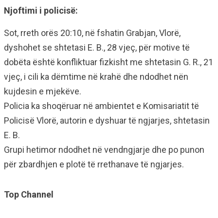
Njoftimi i policisë:
Sot, rreth orës 20:10, në fshatin Grabjan, Vlorë,
dyshohet se shtetasi E. B., 28 vjeç, për motive të
dobëta është konfliktuar fizkisht me shtetasin G. R., 21
vjeç, i cili ka dëmtime në krahë dhe ndodhet nën
kujdesin e mjekëve.
Policia ka shoqëruar në ambientet e Komisariatit të
Policisë Vlorë, autorin e dyshuar të ngjarjes, shtetasin
E. B.
Grupi hetimor ndodhet në vendngjarje dhe po punon
për zbardhjen e plotë të rrethanave të ngjarjes.
Top Channel