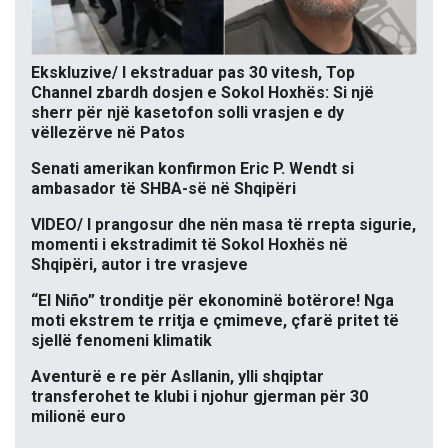
Ekskluzive/ I ekstraduar pas 30 vitesh, Top
Channel zbardh dosjen e Sokol Hoxhës: Si një
sherr për një kasetofon solli vrasjen e dy
vëllezërve në Patos
Senati amerikan konfirmon Eric P. Wendt si
ambasador të SHBA-së në Shqipëri
VIDEO/ I prangosur dhe nën masa të rrepta sigurie,
momenti i ekstradimit të Sokol Hoxhës në
Shqipëri, autor i tre vrasjeve
“El Niño” tronditje për ekonominë botërore! Nga
moti ekstrem te rritja e çmimeve, çfarë pritet të
sjellë fenomeni klimatik
Aventurë e re për Asllanin, ylli shqiptar
transferohet te klubi i njohur gjerman për 30
milionë euro