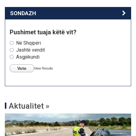
SONDAZH
Pushimet tuaja këtë vit?
Në Shqipëri
Jashtë vendit
Asgjëkundi
Vote
View Results
Aktualitet »