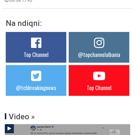
06/08 17:45
Na ndiqni:
Top Channel
@topchannelalbania
@tchbreakingnews
Top Channel
Video »