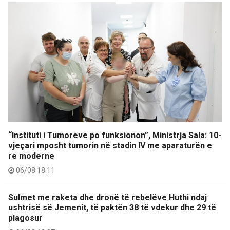
“Instituti i Tumoreve po funksionon”, Ministrja Sala: 10-
vjeçari mposht tumorin në stadin IV me aparaturën e
re moderne
06/08 18:11
Sulmet me raketa dhe dronë të rebelëve Huthi ndaj
ushtrisë së Jemenit, të paktën 38 të vdekur dhe 29 të
plagosur