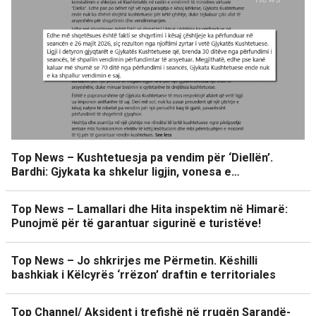
Top News – Kushtetuesja pa vendim për ‘Diellën’.
Bardhi: Gjykata ka shkelur ligjin, vonesa e…
Top News – Lamallari dhe Hita inspektim në Himarë:
Punojmë për të garantuar sigurinë e turistëve!
Top News – Jo shkrirjes me Përmetin. Këshilli
bashkiak i Këlcyrës ‘rrëzon’ draftin e territoriales
Top Channel/ Aksident i trefishë në rrugën Sarandë-