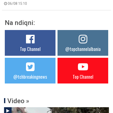
06/08 15:10
Na ndiqni:
Top Channel
@topchannelalbania
@tchbreakingnews
Top Channel
Video »