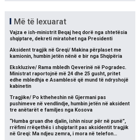
Më të lexuarat
Vajza e ish-ministrit Beqaj heq dorë nga shtetësia
shqiptare, dekreti miratohet nga Presidenti
Aksident tragjik në Greqi/ Makina përplaset me
kamionin, humbin jetën nënë e bir nga Shqipëria
Ekskluzive/ Rama mbledh Qeverinë në Pogradec.
Ministrat raportojnë më 24 dhe 25 gusht, pritet
edhe mbledhja e Asamblesë që mund të ndryshojë
kabinetin
Tragjike/ Po ktheheshin në Gjermani pas
pushimeve në vendlindje, humbin jetën në aksident
tre anëtarët e familjes nga Kosova
“Humba gruan dhe djalin, ishin nisur për në punë”,
rrëfimi rrëqethës i shqiptarit pas aksidentit tragjik
në Greqi: Ma ndjeu zemra, i mora në telefon…