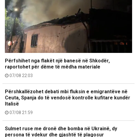
Përfshihet nga flakët një banesë në Shkodër,
raportohet për dëme të mëdha materiale
07/08 22:03
Përshkallëzohet debati mbi fluksin e emigrantëve në
Ceuta, Spanja do të vendosë kontrolle kufitare kundër
Italisë
07/08 21:59
Sulmet ruse me dronë dhe bomba në Ukrainë, dy
persona të vdekur dhe gjashtë të plagosur