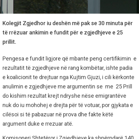
Kolegjit Zgjedhor iu deshën më pak se 30 minuta për
të rrëzuar ankimin e fundit për e zgjedhjeve e 25
prillit.
Pengesa e fundit ligjore që mbante peng certifikimin e
rezultatit të zgjedhjeve në rang kombëtar, ishte padia
e koalicionit te drejtuar nga Kujtim Gjuzi, i cili kërkonte
anulimin e zgjedhjeve me argumentin se me 25 Prill
do kishim rezultat krejt ndryshe nëse emigrantëve
nuk do iu mohohej e drejta për të votuar, por gjykata e
cilësoi si të pabazuar në prova dhe fakte këtë
argument duke e rrezuar atë.
Komisoneri Shtetëror i Zgjedhjeve ka shpërndarë 140