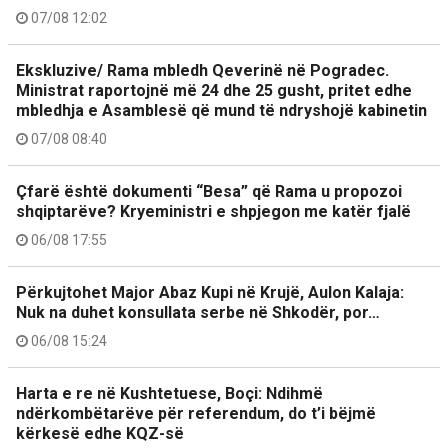
07/08 12:02
Ekskluzive/ Rama mbledh Qeverinë në Pogradec.
Ministrat raportojnë më 24 dhe 25 gusht, pritet edhe
mbledhja e Asamblesë që mund të ndryshojë kabinetin
07/08 08:40
Çfarë është dokumenti “Besa” që Rama u propozoi
shqiptarëve? Kryeministri e shpjegon me katër fjalë
06/08 17:55
Përkujtohet Major Abaz Kupi në Krujë, Aulon Kalaja:
Nuk na duhet konsullata serbe në Shkodër, por…
06/08 15:24
Harta e re në Kushtetuese, Boçi: Ndihmë
ndërkombëtarëve për referendum, do t’i bëjmë
kërkesë edhe KQZ-së