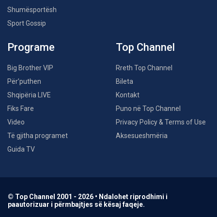
Shumësportësh
Sport Gossip
Programe
Top Channel
Big Brother VIP
Rreth Top Channel
Për’puthen
Bileta
Shqipëria LIVE
Kontakt
Fiks Fare
Puno në Top Channel
Video
Privacy Policy & Terms of Use
Të gjitha programet
Aksesueshmëria
Guida TV
© Top Channel 2001 - 2026 • Ndalohet riprodhimi i
paautorizuar i përmbajtjes së kësaj faqeje.