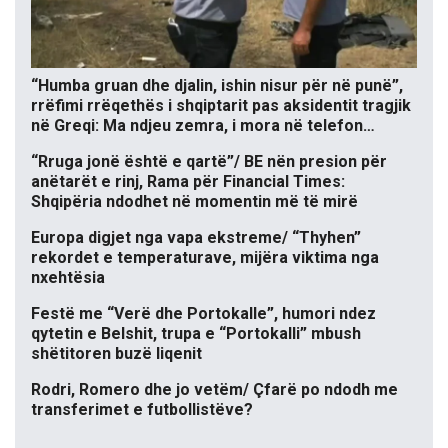
“Humba gruan dhe djalin, ishin nisur për në punë”,
rrëfimi rrëqethës i shqiptarit pas aksidentit tragjik
në Greqi: Ma ndjeu zemra, i mora në telefon…
“Rruga jonë është e qartë”/ BE nën presion për
anëtarët e rinj, Rama për Financial Times:
Shqipëria ndodhet në momentin më të mirë
Europa digjet nga vapa ekstreme/ “Thyhen”
rekordet e temperaturave, mijëra viktima nga
nxehtësia
Festë me “Verë dhe Portokalle”, humori ndez
qytetin e Belshit, trupa e “Portokalli” mbush
shëtitoren buzë liqenit
Rodri, Romero dhe jo vetëm/ Çfarë po ndodh me
transferimet e futbollistëve?