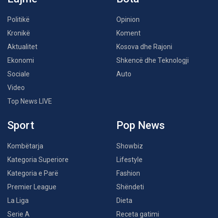
Politikë
Opinion
Kronikë
Koment
Aktualitet
Kosova dhe Rajoni
Ekonomi
Shkencë dhe Teknologji
Sociale
Auto
Video
Top News LIVE
Sport
Pop News
Kombëtarja
Showbiz
Kategoria Superiore
Lifestyle
Kategoria e Parë
Fashion
Premier League
Shëndeti
La Liga
Dieta
Serie A
Receta gatimi