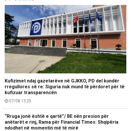
Kufizimet ndaj gazetarëve në GJKKO, PD del kundër
rregullores së re: Siguria nuk mund të përdoret për të
kufizuar transparencën
07/08 13:25
“Rruga jonë është e qartë”/ BE nën presion për
anëtarët e rinj, Rama për Financial Times: Shqipëria
ndodhet në momentin më të mirë