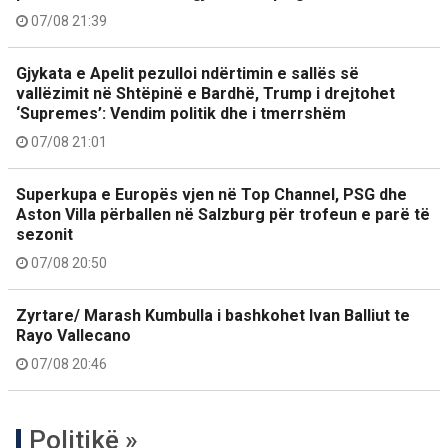
07/08 21:39
Gjykata e Apelit pezulloi ndërtimin e sallës së
vallëzimit në Shtëpinë e Bardhë, Trump i drejtohet
‘Supremes’: Vendim politik dhe i tmerrshëm
07/08 21:01
Superkupa e Europës vjen në Top Channel, PSG dhe
Aston Villa përballen në Salzburg për trofeun e parë të
sezonit
07/08 20:50
Zyrtare/ Marash Kumbulla i bashkohet Ivan Balliut te
Rayo Vallecano
07/08 20:46
Politikë »