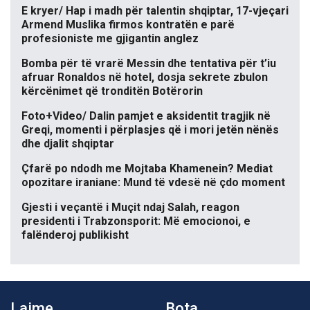
E kryer/ Hap i madh për talentin shqiptar, 17-vjeçari
Armend Muslika firmos kontratën e parë
profesioniste me gjigantin anglez
Bomba për të vrarë Messin dhe tentativa për t’iu
afruar Ronaldos në hotel, dosja sekrete zbulon
kërcënimet që tronditën Botërorin
Foto+Video/ Dalin pamjet e aksidentit tragjik në
Greqi, momenti i përplasjes që i mori jetën nënës
dhe djalit shqiptar
Çfarë po ndodh me Mojtaba Khamenein? Mediat
opozitare iraniane: Mund të vdesë në çdo moment
Gjesti i veçantë i Muçit ndaj Salah, reagon
presidenti i Trabzonsporit: Më emocionoi, e
falënderoj publikisht
Lajme
Bota