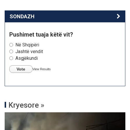
SONDAZH
Pushimet tuaja këtë vit?
Në Shqipëri
Jashtë vendit
Asgjëkundi
Vote
View Results
Kryesore »