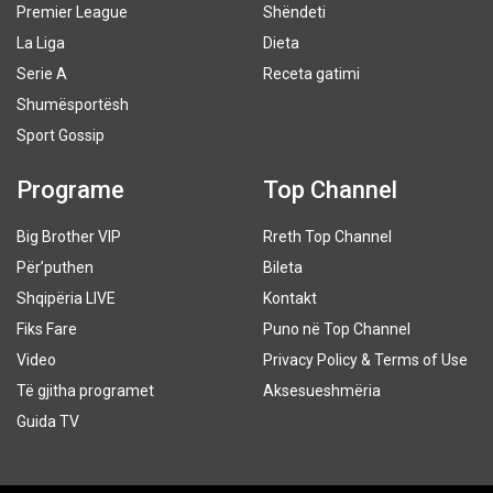
Premier League
Shëndeti
La Liga
Dieta
Serie A
Receta gatimi
Shumësportësh
Sport Gossip
Programe
Top Channel
Big Brother VIP
Rreth Top Channel
Për’puthen
Bileta
Shqipëria LIVE
Kontakt
Fiks Fare
Puno në Top Channel
Video
Privacy Policy & Terms of Use
Të gjitha programet
Aksesueshmëria
Guida TV