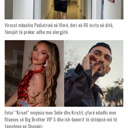
Virozat mbushin Pediatrinë në Vlorë, deri në 80 vizita në ditë,
fëmijët të prekur edhe me alergjitë
Foto/ “Kriset” miqësia mes Selin dhe Kristit, çfarë ndodhi mes
fitueses së Big Brother VIP 5 dhe ish-banorit të shtëpisë më të
famshme në Shqipëri