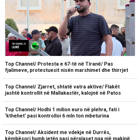
Top Channel/ Protesta e 67-të në Tiranë/ Pas
fjalimeve, protestuesit nisën marshimet dhe thirrjet
Top Channel/ Zjarret, shtatë vatra aktive/ Flakët
jashtë kontrollit në Mallakastër, kalojnë në Patos
Top Channel/ Hodhi 1 milion euro në plehra, fati i
‘kthehet’ pasi kontrolloi 6 mln ton mbeturina
Top Channel/ Aksident me vdekje në Durrës,
këmbësori humb jetën pasi përplaset nga një makinë