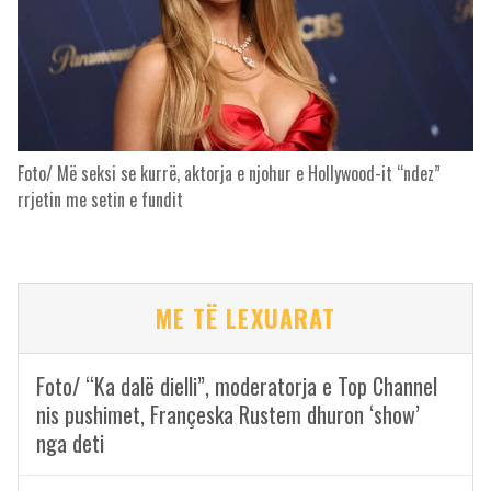
Foto/ Më seksi se kurrë, aktorja e njohur e Hollywood-it “ndez”
rrjetin me setin e fundit
ME TË LEXUARAT
Foto/ “Ka dalë dielli”, moderatorja e Top Channel
nis pushimet, Françeska Rustem dhuron ‘show’
nga deti