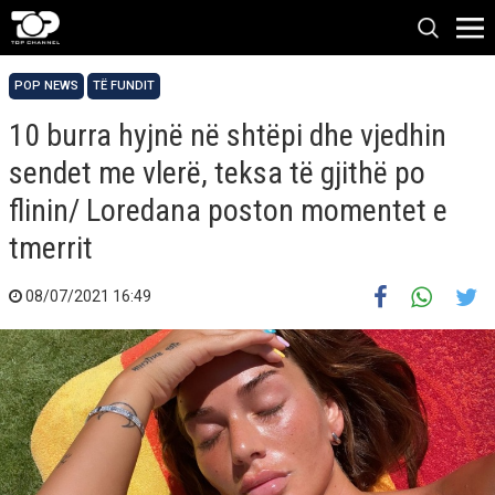
POP NEWS
TË FUNDIT
10 burra hyjnë në shtëpi dhe vjedhin
sendet me vlerë, teksa të gjithë po
flinin/ Loredana poston momentet e
tmerrit
08/07/2021 16:49