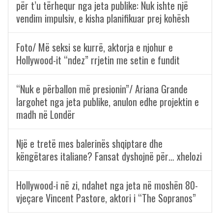
për t’u tërhequr nga jeta publike: Nuk ishte një
vendim impulsiv, e kisha planifikuar prej kohësh
Foto/ Më seksi se kurrë, aktorja e njohur e
Hollywood-it “ndez” rrjetin me setin e fundit
“Nuk e përballon më presionin”/ Ariana Grande
largohet nga jeta publike, anulon edhe projektin e
madh në Londër
Një e tretë mes balerinës shqiptare dhe
këngëtares italiane? Fansat dyshojnë për… xhelozi
Hollywood-i në zi, ndahet nga jeta në moshën 80-
vjeçare Vincent Pastore, aktori i “The Sopranos”