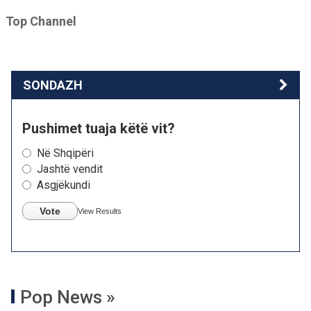
Top Channel
SONDAZH
Pushimet tuaja këtë vit?
Në Shqipëri
Jashtë vendit
Asgjëkundi
Vote
View Results
Pop News »