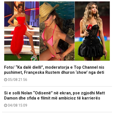
Foto/ “Ka dalë dielli”, moderatorja e Top Channel nis
pushimet, Françeska Rustem dhuron ‘show’ nga deti
05/08 21:56
Si e solli Nolan “Odisenë” në ekran, pse zgjodhi Matt
Damon dhe sfida e filmit më ambicioz të karrierës
04/08 15:09