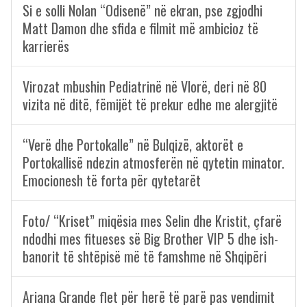
Si e solli Nolan “Odisenë” në ekran, pse zgjodhi
Matt Damon dhe sfida e filmit më ambicioz të
karrierës
Virozat mbushin Pediatrinë në Vlorë, deri në 80
vizita në ditë, fëmijët të prekur edhe me alergjitë
“Verë dhe Portokalle” në Bulqizë, aktorët e
Portokallisë ndezin atmosferën në qytetin minator.
Emocionesh të forta për qytetarët
Foto/ “Kriset” miqësia mes Selin dhe Kristit, çfarë
ndodhi mes fitueses së Big Brother VIP 5 dhe ish-
banorit të shtëpisë më të famshme në Shqipëri
Ariana Grande flet për herë të parë pas vendimit