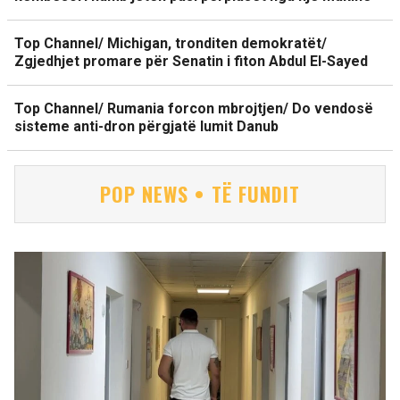
Top Channel/ Michigan, tronditen demokratët/
Zgjedhjet promare për Senatin i fiton Abdul El-Sayed
Top Channel/ Rumania forcon mbrojtjen/ Do vendosë
sisteme anti-dron përgjatë lumit Danub
POP NEWS • TË FUNDIT