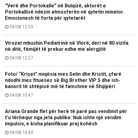
“Verë dhe Portokalle” në Bulqizë, aktorët e
Portokallisë ndezin atmosferën në qytetin minator.
Emocionesh të forta për qytetarët
04/08 12:53
Virozat mbushin Pediatrinë në Vlorë, deri në 80 vizita
në ditë, fëmijët të prekur edhe me alergjitë
04/08 12:27
Foto/ “Kriset” miqësia mes Selin dhe Kristit, çfarë
ndodhi mes fitueses së Big Brother VIP 5 dhe ish-
banorit të shtëpisë më të famshme në Shqipëri
04/08 10:47
Ariana Grande flet për herë të parë pas vendimit për
t’u tërhequr nga jeta publike: Nuk ishte një vendim
impulsiv, e kisha planifikuar prej kohësh
04/08 10:43