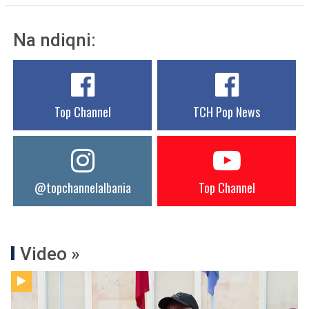
Na ndiqni:
Top Channel
TCH Pop News
@topchannelalbania
Top Channel
Video »