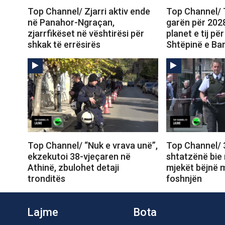
Top Channel/ Zjarri aktiv ende
Top Channel/
në Panahor-Ngraçan,
garën për 202
zjarrfikëset në vështirësi për
planet e tij p
shkak të errësirës
Shtëpinë e Ba
Top Channel/ “Nuk e vrava unë”,
Top Channel/ 
ekzekutoi 38-vjeçaren në
shtatzënë bie n
Athinë, zbulohet detaji
mjekët bëjnë m
tronditës
foshnjën
Lajme
Bota