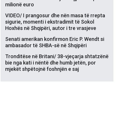
milionë euro
VIDEO/ I prangosur dhe nën masa të rrepta
sigurie, momenti i ekstradimit të Sokol
Hoxhës në Shqipëri, autor i tre vrasjeve
Senati amerikan konfirmon Eric P. Wendt si
ambasador të SHBA-së në Shqipëri
Tronditëse në Britani/ 38-vjeçarja shtatzënë
bie nga kati i nëntë dhe humb jetën, por
mjekët shpëtojnë foshnjën e saj