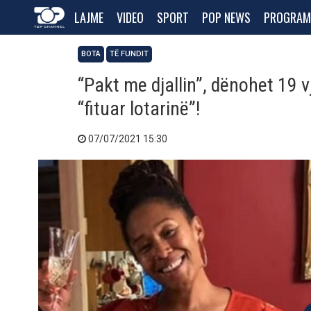
LAJME
VIDEO
SPORT
POP NEWS
PROGRAM
BOTA
TË FUNDIT
“Pakt me djallin”, dënohet 19 v
“fituar lotarinë”!
07/07/2021 15:30