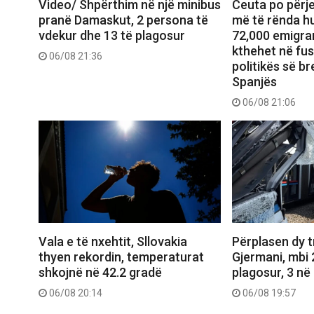
Video/ Shpërthim në një minibus
Ceuta po përje
pranë Damaskut, 2 persona të
më të rënda hu
vdekur dhe 13 të plagosur
72,000 emigran
kthehet në fu
06/08 21:36
politikës së b
Spanjës
06/08 21:06
Vala e të nxehtit, Sllovakia
Përplasen dy 
thyen rekordin, temperaturat
Gjermani, mbi 
shkojnë në 42.2 gradë
plagosur, 3 në 
06/08 20:14
06/08 19:57