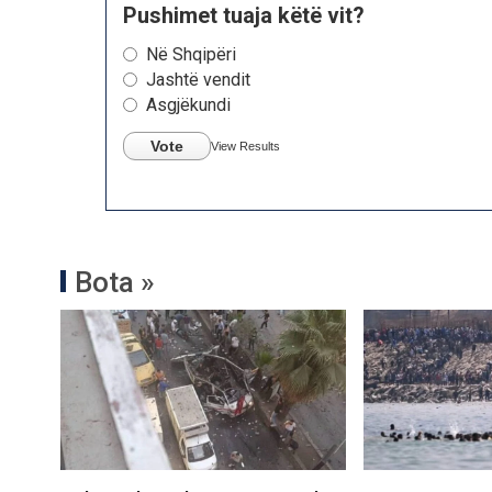
Pushimet tuaja këtë vit?
Në Shqipëri
Jashtë vendit
Asgjëkundi
Vote
View Results
Bota »