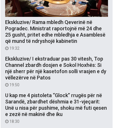
Ekskluzive/ Rama mbledh Qeverinë në
Pogradec. Ministrat raportojnë më 24 dhe
25 gusht, pritet edhe mbledhja e Asamblesë
që mund të ndryshojë kabinetin
19:32
Ekskluzive/ I ekstraduar pas 30 vitesh, Top
Channel zbardh dosjen e Sokol Hoxhës: Si
një sherr për një kasetofon solli vrasjen e dy
vëllezërve në Patos
19:50
U kap me 4 pistoleta “Glock” rrugës për në
Sarandë, zbardhet dëshmia e 31-vjeçarit:
Unë u nisa për pushime, shoku më futi qesen
e zezë në makinë dhe iku
18:30