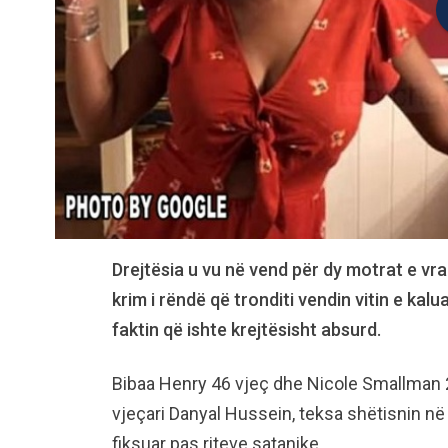
Drejtësia u vu në vend për dy motrat e vr
krim i rëndë që tronditi vendin vitin e kalu
faktin që ishte krejtësisht absurd.
Bibaa Henry 46 vjeç dhe Nicole Smallman 2
vjeçari Danyal Hussein, teksa shëtisnin n
fiksuar pas riteve satanike.