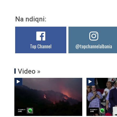
Na ndiqni:
Top Channel
@topchannelalbania
Video »