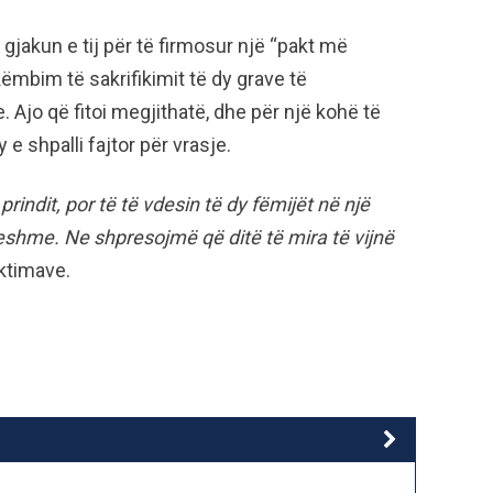
 gjakun e tij për të firmosur një “pakt më
 këmbim të sakrifikimit të dy grave të
. Ajo që fitoi megjithatë, dhe për një kohë të
 e shpalli fajtor për vrasje.
rindit, por të të vdesin të dy fëmijët në një
eshme. Ne shpresojmë që ditë të mira të vijnë
iktimave.