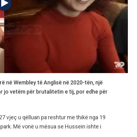
arë në Wembley të Anglisë në 2020-tën, një
ar jo vetëm për brutalitetin e tij, por edhe për
7 vjeç u qëlluan pa reshtur me thikë nga 19
ë park. Më vonë u mësua se Hussein ishte i