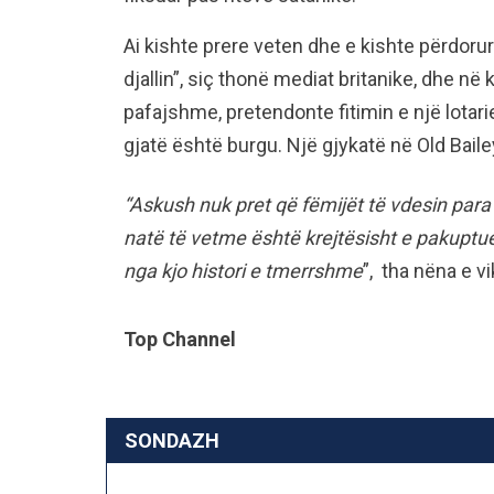
Ai kishte prere veten dhe e kishte përdorur
djallin”, siç thonë mediat britanike, dhe në
pafajshme, pretendonte fitimin e një lotarie
gjatë është burgu. Një gjykatë në Old Bailey
“Askush nuk pret që fëmijët të vdesin para p
natë të vetme është krejtësisht e pakuptu
nga kjo histori e tmerrshme
”, tha nëna e v
Top Channel
SONDAZH