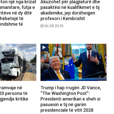
ton një nga krizat
Akuzohet për plagjiaturë dhe
manitare, futja e
pasaktësi në kualifikimet e tij
tëve në dy ditë
akademike, jep dorëheqjen
shëbetejë të
profesori i Kembrixhit
rendshme të
06/08 20:45
tramvaje në
Trump i hap rrugën JD Vance,
20 persona të
“The Washington Post”:
gjendje kritike
Presidenti amerikan e sheh si
pasuesin e tij në garën
presidenciale të vitit 2028