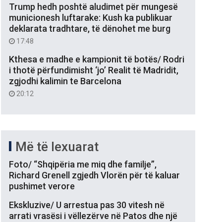
Trump hedh poshtë aludimet për mungesë
municionesh luftarake: Kush ka publikuar
deklarata tradhtare, të dënohet me burg
17:48
Kthesa e madhe e kampionit të botës/ Rodri
i thotë përfundimisht ‘jo’ Realit të Madridit,
zgjodhi kalimin te Barcelona
20:12
Më të lexuarat
Foto/ “Shqipëria me miq dhe familje”,
Richard Grenell zgjedh Vlorën për të kaluar
pushimet verore
Ekskluzive/ U arrestua pas 30 vitesh në
arrati vrasësi i vëllezërve në Patos dhe një