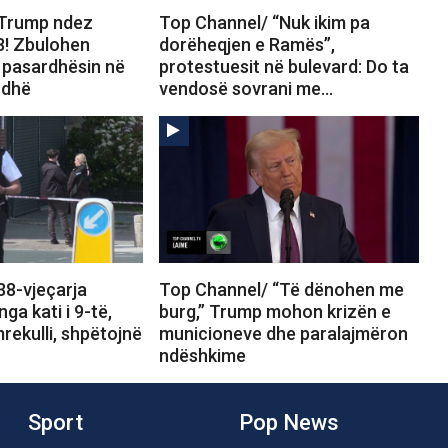
 Trump ndez
Top Channel/ “Nuk ikim pa
8! Zbulohen
dorëheqjen e Ramës”,
ër pasardhësin në
protestuesit në bulevard: Do ta
rdhë
vendosë sovrani me…
38-vjeçarja
Top Channel/ “Të dënohen me
ga kati i 9-të,
burg,” Trump mohon krizën e
rekulli, shpëtojnë
municioneve dhe paralajmëron
ndëshkime
Sport
Pop News