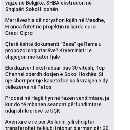
vajze në Belgjikë, SHBA ekstradon në
Shqipëri Sokol Hoxhën
Marrëveshja që ndryshon lojën në Mesdhe,
Franca futet në projektin miliarda euro
Greqi-Qipro
Çfarë është dokumenti “Besa” që Rama u
propozoi shqiptarëve? Kryeministri e
shpjegon me katër fjalë
Ekskluzive/ I ekstraduar pas 30 vitesh, Top
Channel zbardh dosjen e Sokol Hoxhës: Si
një sherr për një kasetofon solli vrasjen e dy
vëllezërve në Patos
Procesi në Hagë hyn në fazën vendimtare, ja
kur do të mbahen seancat përfundimtare
ndaj ish-krerëve të UÇK
Aventurë e re për Asllanin, ylli shqiptar
transferohet te klubi i njohur gjerman për 30