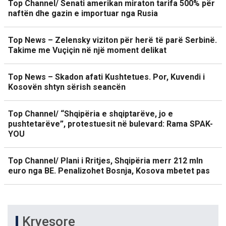
Top Channel/ Senati amerikan miraton tarifa 500% për
naftën dhe gazin e importuar nga Rusia
Top News – Zelensky viziton për herë të parë Serbinë.
Takime me Vuçiçin në një moment delikat
Top News – Skadon afati Kushtetues. Por, Kuvendi i
Kosovën shtyn sërish seancën
Top Channel/ “Shqipëria e shqiptarëve, jo e
pushtetarëve”, protestuesit në bulevard: Rama SPAK-
YOU
Top Channel/ Plani i Rritjes, Shqipëria merr 212 mln
euro nga BE. Penalizohet Bosnja, Kosova mbetet pas
Kryesore