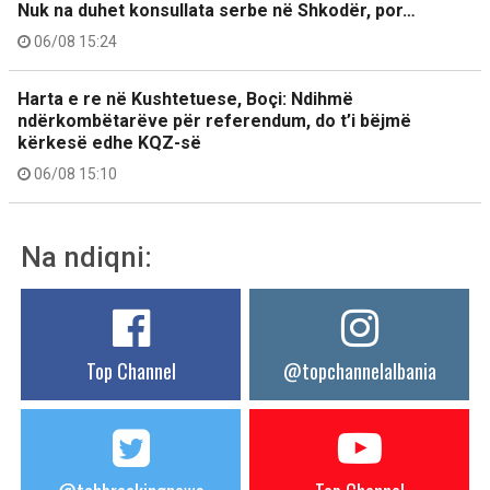
Nuk na duhet konsullata serbe në Shkodër, por…
06/08 15:24
Harta e re në Kushtetuese, Boçi: Ndihmë
ndërkombëtarëve për referendum, do t’i bëjmë
kërkesë edhe KQZ-së
06/08 15:10
Na ndiqni:
Top Channel
@topchannelalbania