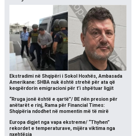
Ekstradimi në Shqipëri i Sokol Hoxhës, Ambasada
Amerikane: SHBA nuk është strehë për ata që
keqpërdorin emigracioni për t’i shpëtuar ligjit
“Rruga jonë është e qartë”/ BE nën presion për
anëtarët e rinj, Rama për Financial Times:
Shqipëria ndodhet në momentin më të mirë
Europa digjet nga vapa ekstreme/ “Thyhen”
rekordet e temperaturave, mijëra viktima nga
nxehtësia