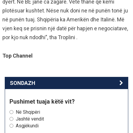
dyert. Në BE janë ca zagarë. Vetë thanë që kemi
plotësuar kushtet. Nëse nuk doni ne në punën tonë ju
në punën tuaj. Shqipëria ka Amerikën dhe Italinë. Më
vjen keq se prisnin një datë për hapjen e negociatave,
por kjo nuk ndodhi”, tha Troplini .
Top Channel
SONDAZH
Pushimet tuaja këtë vit?
Në Shqipëri
Jashtë vendit
Asgjëkundi