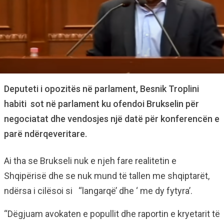
Deputeti i opozitës në parlament, Besnik Troplini
habiti sot në parlament ku ofendoi Brukselin për
negociatat dhe vendosjes një datë për konferencën e
parë ndërqeveritare.
Ai tha se Brukseli nuk e njeh fare realitetin e
Shqipërisë dhe se nuk mund të tallen me shqiptarët,
ndërsa i cilësoi si “langarqë’ dhe ‘ me dy fytyra’.
“Dëgjuam avokaten e popullit dhe raportin e kryetarit të