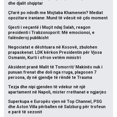
dhe djalit shqiptar
Çfarë po ndodh me Mojtaba Khamenein? Mediat
opozitare iraniane: Mund të vdesë në çdo moment
Gjesti i veçantë i Muçit ndaj Salah, reagon
presidenti i Trabzonsporit: Më emocionoi, e
falënderoj publikisht
Negociatat e dështuara në Kosovë, zbulohen
prapaskenat. LDK kërkon Presidentin për Vjosa
Osmanin, Kurti i ofron vetëm ministri
Aksident pranë Malit të Tomorrit/ Makinës nuk i
punuan frenat dhe doli nga rruga, plagosen 7
persona, dy në gjendje të rëndë te Trauma
Tezja dhe nipi gjenden të vdekur në një
apartament në Napoli, mister rrethanat e ngjarjes
Superkupa e Europës vjen në Top Channel, PSG
dhe Aston Villa përballen në Salzburg për trofeun
e parë të sezonit