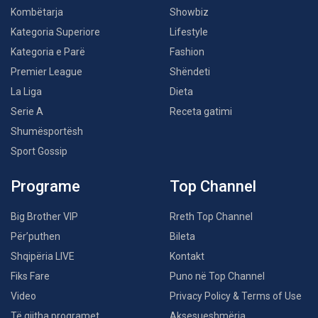
Kombëtarja
Showbiz
Kategoria Superiore
Lifestyle
Kategoria e Parë
Fashion
Premier League
Shëndeti
La Liga
Dieta
Serie A
Receta gatimi
Shumësportësh
Sport Gossip
Programe
Top Channel
Big Brother VIP
Rreth Top Channel
Për’puthen
Bileta
Shqipëria LIVE
Kontakt
Fiks Fare
Puno në Top Channel
Video
Privacy Policy & Terms of Use
Të gjitha programet
Aksesueshmëria