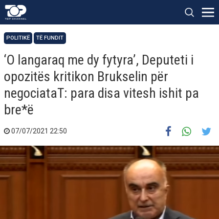
POLITIKË
TË FUNDIT
‘O langaraq me dy fytyra’, Deputeti i
opozitës kritikon Brukselin për
negociataT: para disa vitesh ishit pa
bre*ë
07/07/2021 22:50