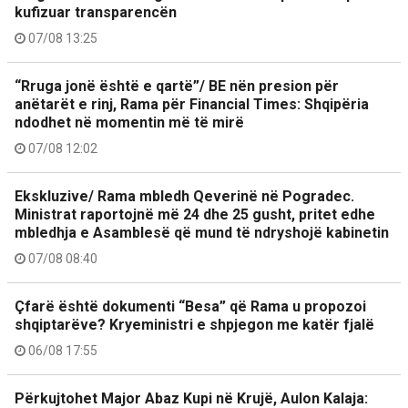
kufizuar transparencën
07/08 13:25
“Rruga jonë është e qartë”/ BE nën presion për
anëtarët e rinj, Rama për Financial Times: Shqipëria
ndodhet në momentin më të mirë
07/08 12:02
Ekskluzive/ Rama mbledh Qeverinë në Pogradec.
Ministrat raportojnë më 24 dhe 25 gusht, pritet edhe
mbledhja e Asamblesë që mund të ndryshojë kabinetin
07/08 08:40
Çfarë është dokumenti “Besa” që Rama u propozoi
shqiptarëve? Kryeministri e shpjegon me katër fjalë
06/08 17:55
Përkujtohet Major Abaz Kupi në Krujë, Aulon Kalaja: