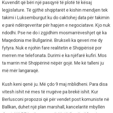
Kuvendit që bëri një pasqyrë të plotë të kësaj
legjislature. Të gjithë shqiptarët e kishin mendjen tek
takimi i Luksemburgut ku do caktohej data për takimin
e parë ndërqeveritar për hapjen e negociatave. Kjo nuk
ndodhi. Pse ne do i zgjidhim mosmarrëveshjet që ka
Maqedonia me Bullgarinë. Brukseli ka qeveri me dy
fytyra. Nuk e njohin fare realitetin e Shqipërisë por
merren me telefonata. Durimi e ka njëfarë kufiri. Mos
ta marrin më Shqipërinë nëpër gojë. Me kë talleni ju
më mër langaraqë.
Kush keni qenë ju. Më çdo 9 maj mblidheni. Para disa
vitesh ishit në mes të rrugëve pa brekë ishit. Kur
Berlusconi propozoi që për vendet post komuniste në
Ballkan, duhet një plan marshall, kancelaritë mbyllën