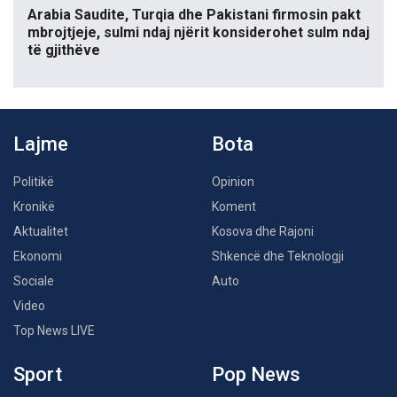
Arabia Saudite, Turqia dhe Pakistani firmosin pakt
mbrojtjeje, sulmi ndaj njërit konsiderohet sulm ndaj
të gjithëve
Lajme
Bota
Politikë
Opinion
Kronikë
Koment
Aktualitet
Kosova dhe Rajoni
Ekonomi
Shkencë dhe Teknologji
Sociale
Auto
Video
Top News LIVE
Sport
Pop News