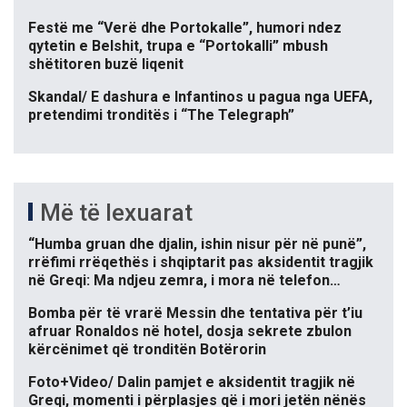
Festë me “Verë dhe Portokalle”, humori ndez
qytetin e Belshit, trupa e “Portokalli” mbush
shëtitoren buzë liqenit
Skandal/ E dashura e Infantinos u pagua nga UEFA,
pretendimi tronditës i “The Telegraph”
Më të lexuarat
“Humba gruan dhe djalin, ishin nisur për në punë”,
rrëfimi rrëqethës i shqiptarit pas aksidentit tragjik
në Greqi: Ma ndjeu zemra, i mora në telefon…
Bomba për të vrarë Messin dhe tentativa për t’iu
afruar Ronaldos në hotel, dosja sekrete zbulon
kërcënimet që tronditën Botërorin
Foto+Video/ Dalin pamjet e aksidentit tragjik në
Greqi, momenti i përplasjes që i mori jetën nënës