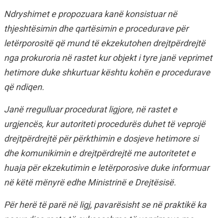
Ndryshimet e propozuara kanë konsistuar në
thjeshtësimin dhe qartësimin e procedurave për
letërporositë që mund të ekzekutohen drejtpërdrejtë
nga prokuroria në rastet kur objekt i tyre janë veprimet
hetimore duke shkurtuar kështu kohën e procedurave
që ndiqen.
Janë rregulluar procedurat ligjore, në rastet e
urgjencës, kur autoriteti procedurës duhet të veprojë
drejtpërdrejtë për përkthimin e dosjeve hetimore si
dhe komunikimin e drejtpërdrejtë me autoritetet e
huaja për ekzekutimin e letërporosive duke informuar
në këtë mënyrë edhe Ministrinë e Drejtësisë.
Për herë të parë në ligj, pavarësisht se në praktikë ka