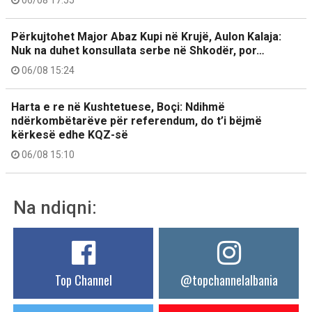
06/08 17:55
Përkujtohet Major Abaz Kupi në Krujë, Aulon Kalaja:
Nuk na duhet konsullata serbe në Shkodër, por…
06/08 15:24
Harta e re në Kushtetuese, Boçi: Ndihmë
ndërkombëtarëve për referendum, do t’i bëjmë
kërkesë edhe KQZ-së
06/08 15:10
Na ndiqni:
Top Channel
@topchannelalbania