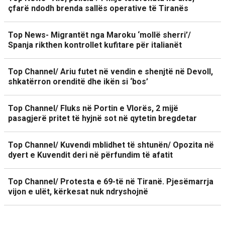
çfarë ndodh brenda sallës operative të Tiranës
Top News- Migrantët nga Maroku ‘mollë sherri’/
Spanja rikthen kontrollet kufitare për italianët
Top Channel/ Ariu futet në vendin e shenjtë në Devoll,
shkatërron orenditë dhe ikën si ‘bos’
Top Channel/ Fluks në Portin e Vlorës, 2 mijë
pasagjerë pritet të hyjnë sot në qytetin bregdetar
Top Channel/ Kuvendi mblidhet të shtunën/ Opozita në
dyert e Kuvendit deri në përfundim të afatit
Top Channel/ Protesta e 69-të në Tiranë. Pjesëmarrja
vijon e ulët, kërkesat nuk ndryshojnë