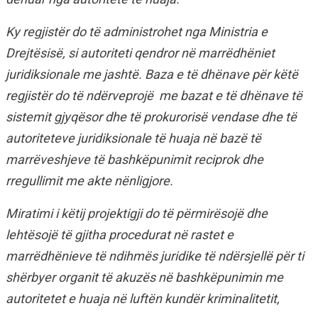
Ky regjistër do të administrohet nga Ministria e
Drejtësisë, si autoriteti qendror në marrëdhëniet
juridiksionale me jashtë. Baza e të dhënave për këtë
regjistër do të ndërveprojë me bazat e të dhënave të
sistemit gjyqësor dhe të prokurorisë vendase dhe të
autoriteteve juridiksionale të huaja në bazë të
marrëveshjeve të bashkëpunimit reciprok dhe
rregullimit me akte nënligjore.
Miratimi i këtij projektigji do të përmirësojë dhe
lehtësojë të gjitha procedurat në rastet e
marrëdhënieve të ndihmës juridike të ndërsjellë për ti
shërbyer organit të akuzës në bashkëpunimin me
autoritetet e huaja në luftën kundër kriminalitetit,