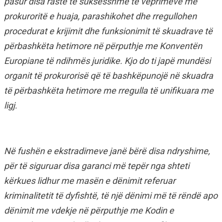
pasur disa raste të suksesshme të veprimeve me
prokuroritë e huaja, parashikohet dhe rregullohen
procedurat e krijimit dhe funksionimit të skuadrave të
përbashkëta hetimore në përputhje me Konventën
Europiane të ndihmës juridike. Kjo do ti japë mundësi
organit të prokurorisë që të bashkëpunojë në skuadra
të përbashkëta hetimore me rregulla të unifikuara me
ligj.
Në fushën e ekstradimeve janë bërë disa ndryshime,
për të siguruar disa garanci më tepër nga shteti
kërkues lidhur me masën e dënimit referuar
kriminalitetit të dyfishtë, të një dënimi më të rëndë apo
dënimit me vdekje në përputhje me Kodin e