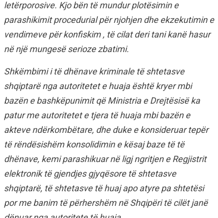
letërporosive. Kjo bën të mundur plotësimin e
parashikimit procedurial për njohjen dhe ekzekutimin e
vendimeve për konfiskim , të cilat deri tani kanë hasur
në një mungesë serioze zbatimi.
Shkëmbimi i të dhënave kriminale të shtetasve
shqiptarë nga autoritetet e huaja është kryer mbi
bazën e bashkëpunimit që Ministria e Drejtësisë ka
patur me autoritetet e tjera të huaja mbi bazën e
akteve ndërkombëtare, dhe duke e konsideruar tepër
të rëndësishëm konsolidimin e kësaj baze të të
dhënave, kemi parashikuar në ligj ngritjen e Regjistrit
elektronik të gjendjes gjyqësore të shtetasve
shqiptarë, të shtetasve të huaj apo atyre pa shtetësi
por me banim të përhershëm në Shqipëri të cilët janë
dënuar nga autoritete të huaja.