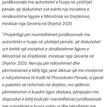
juridiksionale me autoritetet e huaja në çështjet
penale, që diskutohet sot është një iniciativë e
rëndësishme ligjore e Ministrisë së Drejtësisë,
miratuar nga Qeveria në Dhjetor 2020.
“
Projektligji për marrëdhëniet juridiksionale me
autoritetet e huaja në çështjet penale, që diskutohet
sot është një iniciativë e rëndësishme ligjore e
Ministrisë së Drejtësisë, miratuar nga Qeveria në
Dhjetor 2020. Nevoja për ndryshimet dhe
përmirësimet e këtij ligji, janë diktuar që me miratimin
e ndryshimeve të Kodit të Procedurës Penale, si pjesë
e paketës së reformës në drejtësi, me qëllimin
përmirësimin e kuadrit ligjor zbatues, përqasjen me
dispozitat e këtij kodi për marrëdhëniet juridiksionale
me autoritetet e huaja ashtu si dhe përafrimin me