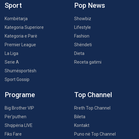
Sport
Pop News
Kombëtarja
Showbiz
Kategoria Superiore
Lifestyle
Kategoria e Parë
Fashion
Premier League
Shëndeti
La Liga
Dieta
Serie A
Receta gatimi
Shumësportësh
Sport Gossip
Programe
Top Channel
Big Brother VIP
Rreth Top Channel
Për’puthen
Bileta
Shqipëria LIVE
Kontakt
Fiks Fare
Puno në Top Channel