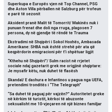
Superkupa e Europës vjen në Top Channel, PSG
dhe Aston Villa përballen në Salzburg për trofeun
e parë të sezonit
Aksident pranë Malit të Tomorrit/ Makinës nuk i
punuan frenat dhe doli nga rruga, plagosen 7
persona, dy në gjendje të rëndë te Trauma
Ekstradimi në Shqipëri i Sokol Hoxhës, Ambasada
Amerikane: SHBA nuk është strehë për ata që
keqpërdorin emigracioni për t’i shpëtuar ligjit
“Kthehu në Shqipëri”/ Sulm racist në rrjetet
sociale ndaj gazetarit grek me origjinë shqiptare:
Je mysafir këtu, nuk duhet të flasësh
Skandal/ E dashura e Infantinos u pagua nga UEFA,
pretendimi tronditës i “The Telegraph”
“Sa duhet të paguaj për vajzën?” Autoritetet greke
në kërkim të turistit, kërkoi të abuzonte
seksualisht me 10-vjeçaren në një biznes familjar