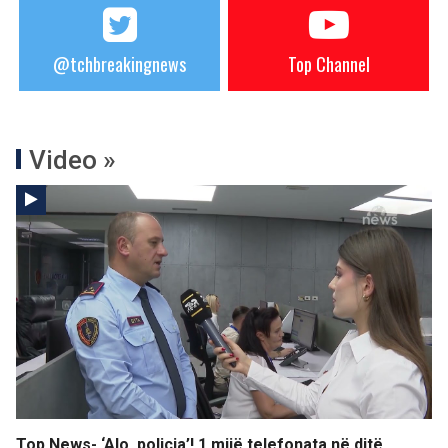
@tchbreakingnews
Top Channel
Video »
Top News- ‘Alo, policia’! 1 mijë telefonata në ditë,