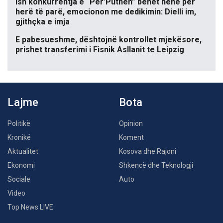
Ish konkurrentja e “Për’Puthen” bëhet nënë për
herë të parë, emocionon me dedikimin: Dielli im,
gjithçka e imja
E pabesueshme, dështojnë kontrollet mjekësore,
prishet transferimi i Fisnik Asllanit te Leipzig
Lajme
Bota
Politikë
Opinion
Kronikë
Koment
Aktualitet
Kosova dhe Rajoni
Ekonomi
Shkencë dhe Teknologji
Sociale
Auto
Video
Top News LIVE