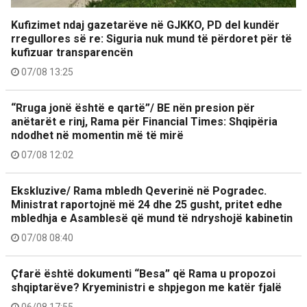
Kufizimet ndaj gazetarëve në GJKKO, PD del kundër
rregullores së re: Siguria nuk mund të përdoret për të
kufizuar transparencën
07/08 13:25
“Rruga jonë është e qartë”/ BE nën presion për
anëtarët e rinj, Rama për Financial Times: Shqipëria
ndodhet në momentin më të mirë
07/08 12:02
Ekskluzive/ Rama mbledh Qeverinë në Pogradec.
Ministrat raportojnë më 24 dhe 25 gusht, pritet edhe
mbledhja e Asamblesë që mund të ndryshojë kabinetin
07/08 08:40
Çfarë është dokumenti “Besa” që Rama u propozoi
shqiptarëve? Kryeministri e shpjegon me katër fjalë