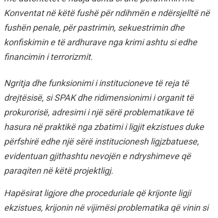
Konventat në këtë fushë për ndihmën e ndërsjelltë në
fushën penale, për pastrimin, sekuestrimin dhe
konfiskimin e të ardhurave nga krimi ashtu si edhe
financimin i terrorizmit.
Ngritja dhe funksionimi i institucioneve të reja të
drejtësisë, si SPAK dhe ridimensionimi i organit të
prokurorisë, adresimi i një sërë problematikave të
hasura në praktikë nga zbatimi i ligjit ekzistues duke
përfshirë edhe një sërë institucionesh ligjzbatuese,
evidentuan gjithashtu nevojën e ndryshimeve që
paraqiten në këtë projektligj.
Hapësirat ligjore dhe proceduriale që krijonte ligji
ekzistues, krijonin në vijimësi problematika që vinin si