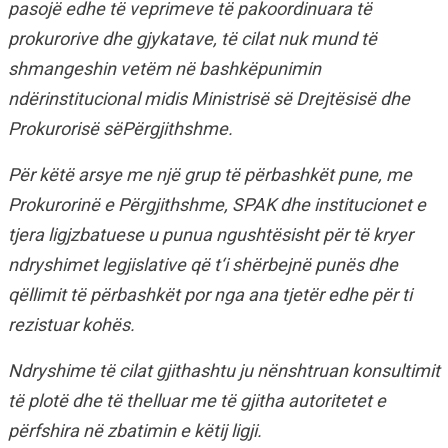
pasojë edhe të veprimeve të pakoordinuara të
prokurorive dhe gjykatave, të cilat nuk mund të
shmangeshin vetëm në bashkëpunimin
ndërinstitucional midis Ministrisë së Drejtësisë dhe
Prokurorisë sëPërgjithshme.
Për këtë arsye me një grup të përbashkët pune, me
Prokurorinë e Përgjithshme, SPAK dhe institucionet e
tjera ligjzbatuese u punua ngushtësisht për të kryer
ndryshimet legjislative që t‘i shërbejnë punës dhe
qëllimit të përbashkët por nga ana tjetër edhe për ti
rezistuar kohës.
Ndryshime të cilat gjithashtu ju nënshtruan konsultimit
të plotë dhe të thelluar me të gjitha autoritetet e
përfshira në zbatimin e këtij ligji.