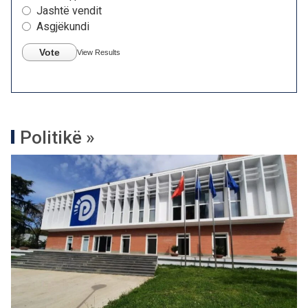
Jashtë vendit
Asgjëkundi
Vote
View Results
Politikë »