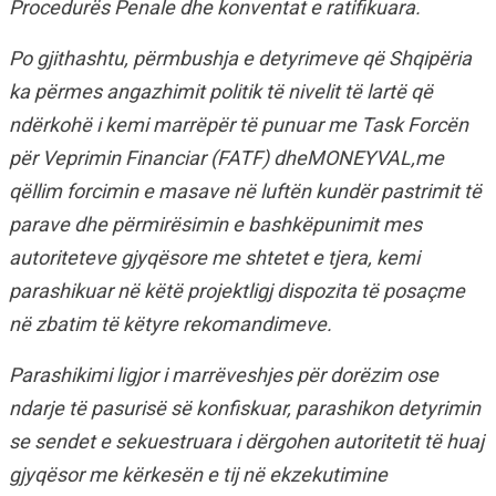
Procedurës Penale dhe konventat e ratifikuara.
Po gjithashtu, përmbushja e detyrimeve që Shqipëria
ka përmes angazhimit politik të nivelit të lartë që
ndërkohë i kemi marrëpër të punuar me Task Forcën
për Veprimin Financiar (FATF) dheMONEYVAL,me
qëllim forcimin e masave në luftën kundër pastrimit të
parave dhe përmirësimin e bashkëpunimit mes
autoriteteve gjyqësore me shtetet e tjera, kemi
parashikuar në këtë projektligj dispozita të posaçme
në zbatim të këtyre rekomandimeve.
Parashikimi ligjor i marrëveshjes për dorëzim ose
ndarje të pasurisë së konfiskuar, parashikon detyrimin
se sendet e sekuestruara i dërgohen autoritetit të huaj
gjyqësor me kërkesën e tij në ekzekutimine