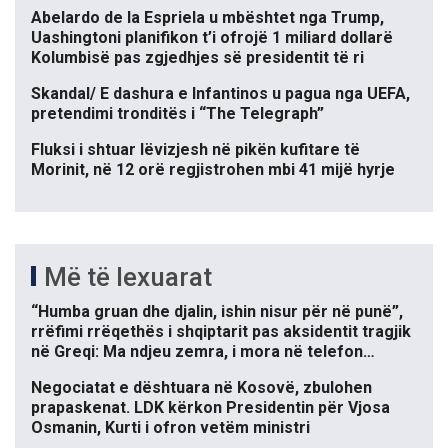
Abelardo de la Espriela u mbështet nga Trump,
Uashingtoni planifikon t’i ofrojë 1 miliard dollarë
Kolumbisë pas zgjedhjes së presidentit të ri
Skandal/ E dashura e Infantinos u pagua nga UEFA,
pretendimi tronditës i “The Telegraph”
Fluksi i shtuar lëvizjesh në pikën kufitare të
Morinit, në 12 orë regjistrohen mbi 41 mijë hyrje
Më të lexuarat
“Humba gruan dhe djalin, ishin nisur për në punë”,
rrëfimi rrëqethës i shqiptarit pas aksidentit tragjik
në Greqi: Ma ndjeu zemra, i mora në telefon…
Negociatat e dështuara në Kosovë, zbulohen
prapaskenat. LDK kërkon Presidentin për Vjosa
Osmanin, Kurti i ofron vetëm ministri