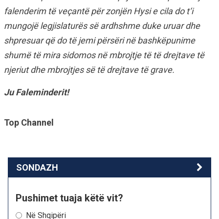
falenderim të veçantë për zonjën Hysi e cila do t‘i
mungojë legjislaturës së ardhshme duke uruar dhe
shpresuar që do të jemi përsëri në bashkëpunime
shumë të mira sidomos në mbrojtje të të drejtave të
njeriut dhe mbrojtjes së të drejtave të grave.
Ju Faleminderit!
Top Channel
SONDAZH
Pushimet tuaja këtë vit?
Në Shqipëri