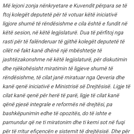
Më lejoni zonja nënkryetare e Kuvendit përpara se të
ftoj kolegët deputetë për të votuar këtë iniciativë
ligjore shumë të rëndësishme e cila është e fundit në
këtë sesion, në këtë legjislaturë. Dua të përfitoj nga
rasti për të falënderuar të gjithë kolegët deputetë të
cilët në fakt kanë dhënë një mbështetje të
jashtëzakonshme në këtë legjislaturë, për diskutimin
dhe njëkohësisht miratimin të ligjeve shumë të
rëndësishme, të cilat janë miratuar nga Qeveria dhe
kanë qenë iniciativë e Ministrisë së Drejtësisë. Ligje të
cilat kanë qenë për herë të parë, ligje të cilat kanë
qënë pjesë integrale e reformës në drejtësi, pa
bashkëpunimin edhe të opozitës, do të ishte e
pamundur që ne ti miratonim dhe ti kemi sot në fuqi
për të rritur efiçencën e sistemit të drejtësisë. Dhe për