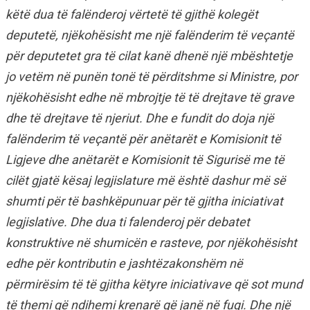
këtë dua të falënderoj vërtetë të gjithë kolegët
deputetë, njëkohësisht me një falënderim të veçantë
për deputetet gra të cilat kanë dhenë një mbështetje
jo vetëm në punën tonë të përditshme si Ministre, por
njëkohësisht edhe në mbrojtje të të drejtave të grave
dhe të drejtave të njeriut. Dhe e fundit do doja një
falënderim të veçantë për anëtarët e Komisionit të
Ligjeve dhe anëtarët e Komisionit të Sigurisë me të
cilët gjatë kësaj legjislature më është dashur më së
shumti për të bashkëpunuar për të gjitha iniciativat
legjislative. Dhe dua ti falenderoj për debatet
konstruktive në shumicën e rasteve, por njëkohësisht
edhe për kontributin e jashtëzakonshëm në
përmirësim të të gjitha këtyre iniciativave që sot mund
të themi që ndihemi krenarë që janë në fuqi. Dhe një