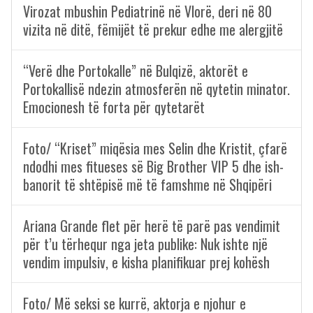
Virozat mbushin Pediatrinë në Vlorë, deri në 80
vizita në ditë, fëmijët të prekur edhe me alergjitë
“Verë dhe Portokalle” në Bulqizë, aktorët e
Portokallisë ndezin atmosferën në qytetin minator.
Emocionesh të forta për qytetarët
Foto/ “Kriset” miqësia mes Selin dhe Kristit, çfarë
ndodhi mes fitueses së Big Brother VIP 5 dhe ish-
banorit të shtëpisë më të famshme në Shqipëri
Ariana Grande flet për herë të parë pas vendimit
për t’u tërhequr nga jeta publike: Nuk ishte një
vendim impulsiv, e kisha planifikuar prej kohësh
Foto/ Më seksi se kurrë, aktorja e njohur e