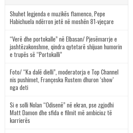
Shuhet legjenda e muzikës flamenco, Pepe
Habichuela ndërron jetë në moshën 81-vjeçare
“Verë dhe portokalle” në Elbasan/ Pjesëmarrje e
jashtëzakonshme, qindra qytetarë shijuan humorin
e trupës së “Portokalli”
Foto/ “Ka dalë dielli”, moderatorja e Top Channel
nis pushimet, Françeska Rustem dhuron ‘show’
nga deti
Si e solli Nolan “Odisenë” në ekran, pse zgjodhi
Matt Damon dhe sfida e filmit më ambicioz të
karrierës