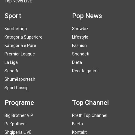
Top News LIVE
Sport
Pop News
Kombëtarja
Showbiz
Kategoria Superiore
Lifestyle
Kategoria e Parë
Fashion
Premier League
Shëndeti
La Liga
Dieta
Serie A
Receta gatimi
Shumësportësh
Sport Gossip
Programe
Top Channel
Big Brother VIP
Rreth Top Channel
Për’puthen
Bileta
Shqipëria LIVE
Kontakt