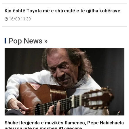
Kjo është Toyota më e shtrenjtë e të gjitha kohërave
16/09 11:39
Pop News »
Shuhet legjenda e muzikës flamenco, Pepe Habichuela
ndërron jetë në moshën 81-vjeçare