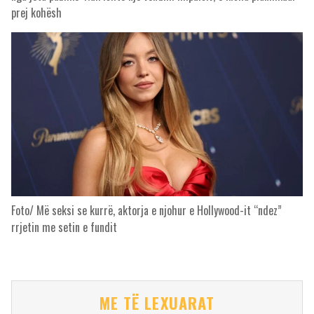
prej kohësh
Foto/ Më seksi se kurrë, aktorja e njohur e Hollywood-it “ndez”
rrjetin me setin e fundit
ME TË LEXUARAT