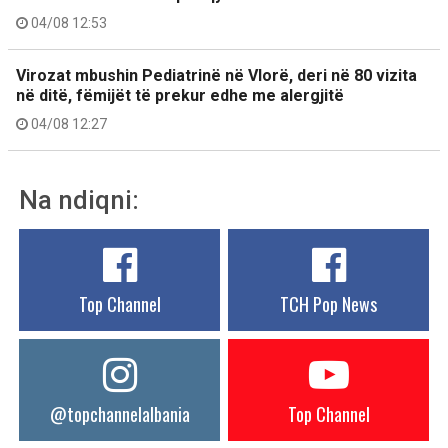
04/08 12:53
Virozat mbushin Pediatrinë në Vlorë, deri në 80 vizita
në ditë, fëmijët të prekur edhe me alergjitë
04/08 12:27
Na ndiqni:
Top Channel
TCH Pop News
@topchannelalbania
Top Channel