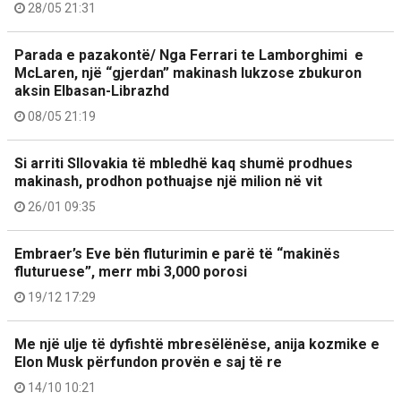
28/05 21:31
Parada e pazakontë/ Nga Ferrari te Lamborghimi e
McLaren, një “gjerdan” makinash lukzose zbukuron
aksin Elbasan-Librazhd
08/05 21:19
Si arriti Sllovakia të mbledhë kaq shumë prodhues
makinash, prodhon pothuajse një milion në vit
26/01 09:35
Embraer’s Eve bën fluturimin e parë të “makinës
fluturuese”, merr mbi 3,000 porosi
19/12 17:29
Me një ulje të dyfishtë mbresëlënëse, anija kozmike e
Elon Musk përfundon provën e saj të re
14/10 10:21