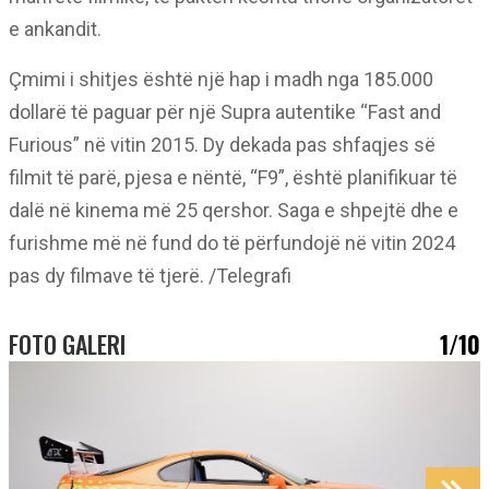
e ankandit.
Çmimi i shitjes është një hap i madh nga 185.000
dollarë të paguar për një Supra autentike “Fast and
Furious” në vitin 2015. Dy dekada pas shfaqjes së
filmit të parë, pjesa e nëntë, “F9”, është planifikuar të
dalë në kinema më 25 qershor. Saga e shpejtë dhe e
furishme më në fund do të përfundojë në vitin 2024
pas dy filmave të tjerë. /Telegrafi
FOTO GALERI
1/10