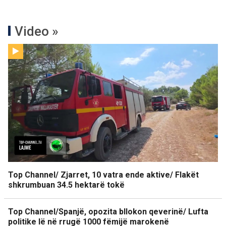
Video »
Top Channel/ Zjarret, 10 vatra ende aktive/ Flakët
shkrumbuan 34.5 hektarë tokë
Top Channel/Spanjë, opozita bllokon qeverinë/ Lufta
politike lë në rrugë 1000 fëmijë marokenë