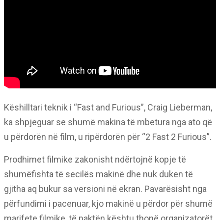
Këshilltari teknik i “Fast and Furious”, Craig Lieberman,
ka shpjeguar se shumë makina të mbetura nga ato që
u përdorën në film, u ripërdorën për “2 Fast 2 Furious”.
Prodhimet filmike zakonisht ndërtojnë kopje të
shumëfishta të secilës makinë dhe nuk duken të
gjitha aq bukur sa versioni në ekran. Pavarësisht nga
përfundimi i pacenuar, kjo makinë u përdor për shumë
marifete filmike, të paktën kështu thonë organizatorët