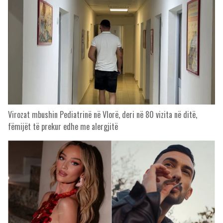
Virozat mbushin Pediatrinë në Vlorë, deri në 80 vizita në ditë,
fëmijët të prekur edhe me alergjitë