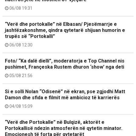
06/08 19:31
“Verë dhe portokalle” në Elbasan/ Pjesëmarrje e
jashtëzakonshme, qindra qytetarë shijuan humorin e
trupës së “Portokalli”
06/08 12:30
Foto/ “Ka dalë dielli”, moderatorja e Top Channel nis
pushimet, Françeska Rustem dhuron ‘show’ nga deti
05/08 21:56
Si e solli Nolan “Odisenë” në ekran, pse zgjodhi Matt
Damon dhe sfida e filmit më ambicioz të karrierës
04/08 15:09
“Verë dhe Portokalle” në Bulqizë, aktorët e
Portokallisë ndezin atmosferën në qytetin minator.
Emocionesh të forta për qytetarët