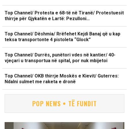
Top Channel/ Protesta e 68-të në Tiranë/ Protestuesit
thirrje për Gjykatën e Lartë: Pezulloni…
Top Channel/ Dëshmia/ Rrëfehet Kejdi Banaj që u kap
teksa transportonte 4 pistoleta “Glock”
Top Channel/ Durrës, punëtori vdes në kantier/ 40-
vjeçari u transportua në spital, por nuk mbijetoi
Top Channel/ OKB thirrje Moskës e Kievit/ Guterres:
Ndalni sulmet me raketa e dronë
POP NEWS • TË FUNDIT