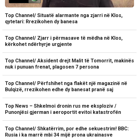
Top Channel/ Situatë alarmante nga zjarri në Klos,
qytetari: Rrezikohen dy banesa
Top Channel/ Zjarr i përmasave të mëdha në Klos,
kërkohet ndërhyrje urgjente
Top Channel/ Aksident drejt Malit të Tomorrit, makinës
nuk i punuan frenat, plagosen 7 persona
Top Channel/ Përfshihet nga flakët një magazinë në
Bulqizë, rrezikohen edhe dy banesat pranë saj
Top News – Shkelmoi dronin rus me eksploziv /
Punonjësi gjerman i aeroportit evitoi katastrofën
Top Channel/ Shkatërrim, por edhe sekuestrim! BBC:
Rusia i ka marrë mbi 34 mijë prona ukrainasve