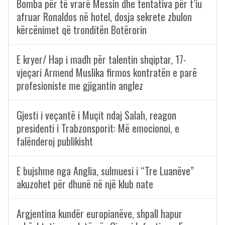
Bomba për të vrarë Messin dhe tentativa për t’iu
afruar Ronaldos në hotel, dosja sekrete zbulon
kërcënimet që tronditën Botërorin
E kryer/ Hap i madh për talentin shqiptar, 17-
vjeçari Armend Muslika firmos kontratën e parë
profesioniste me gjigantin anglez
Gjesti i veçantë i Muçit ndaj Salah, reagon
presidenti i Trabzonsporit: Më emocionoi, e
falënderoj publikisht
E bujshme nga Anglia, sulmuesi i “Tre Luanëve”
akuzohet për dhunë në një klub nate
Argjentina kundër europianëve, shpall hapur