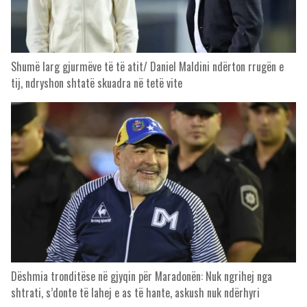
Shumë larg gjurmëve të të atit/ Daniel Maldini ndërton rrugën e
tij, ndryshon shtatë skuadra në tetë vite
Dëshmia tronditëse në gjyqin për Maradonën: Nuk ngrihej nga
shtrati, s’donte të lahej e as të hante, askush nuk ndërhyri