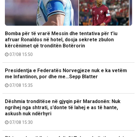
Bomba për të vrarë Messin dhe tentativa për t’iu
afruar Ronaldos në hotel, dosja sekrete zbulon
kërcënimet që tronditën Botërorin
07/08 15:50
Presidentja e Federatës Norvegjeze nuk e ka vetëm
me Infantinon, por dhe me…Sepp Blatter
07/08 15:35
Dëshmia tronditëse në gjyqin për Maradonën: Nuk
ngrihej nga shtrati, s’donte të lahej e as të hante,
askush nuk ndërhyri
07/08 15:30