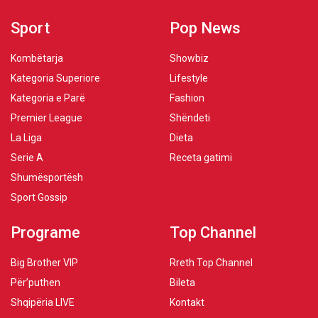
Sport
Pop News
Kombëtarja
Showbiz
Kategoria Superiore
Lifestyle
Kategoria e Parë
Fashion
Premier League
Shëndeti
La Liga
Dieta
Serie A
Receta gatimi
Shumësportësh
Sport Gossip
Programe
Top Channel
Big Brother VIP
Rreth Top Channel
Për’puthen
Bileta
Shqipëria LIVE
Kontakt