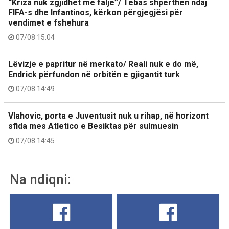
“Kriza nuk zgjidhet me falje”/ Tebas shpërthen ndaj
FIFA-s dhe Infantinos, kërkon përgjegjësi për
vendimet e fshehura
07/08 15:04
Lëvizje e papritur në merkato/ Reali nuk e do më,
Endrick përfundon në orbitën e gjigantit turk
07/08 14:49
Vlahovic, porta e Juventusit nuk u rihap, në horizont
sfida mes Atletico e Besiktas për sulmuesin
07/08 14:45
Na ndiqni: