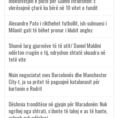
mbështetjen e plotë për Gianni Infantinon: E
vlerësojmë çfarë ka bërë në 10 vitet e fundit
Alexandre Pato i rikthehet futbollit, ish-sulmuesi i
Milanit gati të bëhet pronar i klubit anglez
Shumë larg gjurmëve të të atit/ Daniel Maldini
ndërton rrugën e tij, ndryshon shtatë skuadra në
tetë vite
Nisin negociatat mes Barcelonës dhe Manchester
City-t, ja sa pritet të paguajnë katalanasit për
kartonin e Rodrit
Dëshmia tronditëse në gjyqin për Maradonën: Nuk
ngrihej nga shtrati, s’donte të lahej e as të hante,
askush nuk ndërhyri