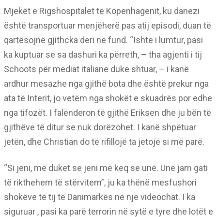
Mjekët e Rigshospitalet të Kopenhagenit, ku danezi
është transportuar menjëherë pas atij episodi, duan të
qartësojnë gjithcka deri në fund. “Ishte i lumtur, pasi
ka kuptuar se sa dashuri ka përreth, – tha agjenti i tij
Schoots për mediat italiane duke shtuar, – i kanë
ardhur mesazhe nga gjithë bota dhe është prekur nga
ata të Interit, jo vetëm nga shokët e skuadrës por edhe
nga tifozët. I falënderon të gjithë Eriksen dhe ju bën të
gjithëve të ditur se nuk dorëzohet. I kanë shpëtuar
jetën, dhe Christian do të rifillojë ta jetojë si më parë.
“Si jeni, më duket se jeni më keq se unë. Unë jam gati
të rikthehem të stërvitem”, ju ka thënë mesfushori
shokëve të tij të Danimarkës në një videochat. I ka
siguruar , pasi ka parë terrorin në sytë e tyre dhe lotët e