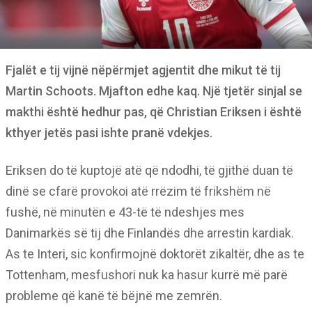
Fjalët e tij vijnë nëpërmjet agjentit dhe mikut të tij
Martin Schoots. Mjafton edhe kaq. Një tjetër sinjal se
makthi është hedhur pas, që Christian Eriksen i është
kthyer jetës pasi ishte pranë vdekjes.
Eriksen do të kuptojë atë që ndodhi, të gjithë duan të
dinë se cfarë provokoi atë rrëzim të frikshëm në
fushë, në minutën e 43-të të ndeshjes mes
Danimarkës së tij dhe Finlandës dhe arrestin kardiak.
As te Interi, sic konfirmojnë doktorët zikaltër, dhe as te
Tottenham, mesfushori nuk ka hasur kurrë më parë
probleme që kanë të bëjnë me zemrën.