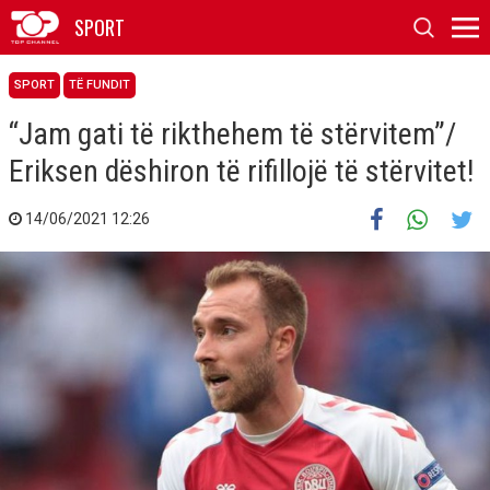
SPORT
SPORT
TË FUNDIT
“Jam gati të rikthehem të stërvitem”/
Eriksen dëshiron të rifillojë të stërvitet!
14/06/2021 12:26