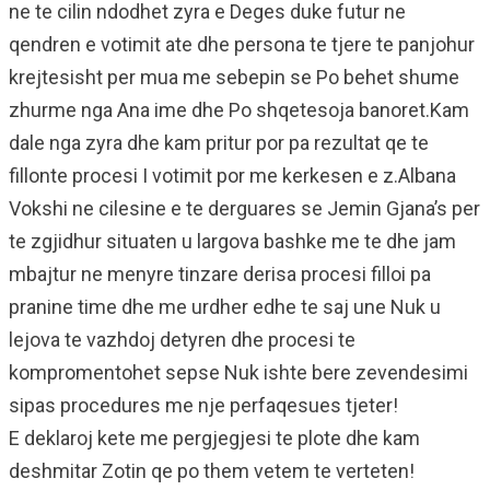
ne te cilin ndodhet zyra e Deges duke futur ne
qendren e votimit ate dhe persona te tjere te panjohur
krejtesisht per mua me sebepin se Po behet shume
zhurme nga Ana ime dhe Po shqetesoja banoret.Kam
dale nga zyra dhe kam pritur por pa rezultat qe te
fillonte procesi I votimit por me kerkesen e z.Albana
Vokshi ne cilesine e te derguares se Jemin Gjana’s per
te zgjidhur situaten u largova bashke me te dhe jam
mbajtur ne menyre tinzare derisa procesi filloi pa
pranine time dhe me urdher edhe te saj une Nuk u
lejova te vazhdoj detyren dhe procesi te
kompromentohet sepse Nuk ishte bere zevendesimi
sipas procedures me nje perfaqesues tjeter!
E deklaroj kete me pergjegjesi te plote dhe kam
deshmitar Zotin qe po them vetem te verteten!