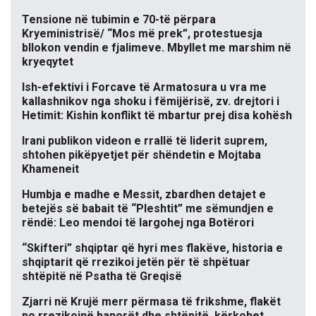
Tensione në tubimin e 70-të përpara
Kryeministrisë/ “Mos më prek”, protestuesja
bllokon vendin e fjalimeve. Mbyllet me marshim në
kryeqytet
Ish-efektivi i Forcave të Armatosura u vra me
kallashnikov nga shoku i fëmijërisë, zv. drejtori i
Hetimit: Kishin konflikt të mbartur prej disa kohësh
Irani publikon videon e rrallë të liderit suprem,
shtohen pikëpyetjet për shëndetin e Mojtaba
Khameneit
Humbja e madhe e Messit, zbardhen detajet e
betejës së babait të “Pleshtit” me sëmundjen e
rëndë: Leo mendoi të largohej nga Botërori
“Skifteri” shqiptar që hyri mes flakëve, historia e
shqiptarit që rrezikoi jetën për të shpëtuar
shtëpitë në Psatha të Greqisë
Zjarri në Krujë merr përmasa të frikshme, flakët
po rrezikojnë banorët dhe shtëpitë, kërkohet