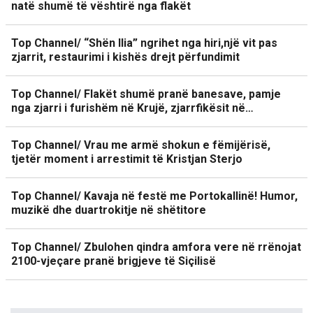
natë shumë të vështirë nga flakët
Top Channel/ “Shën Ilia” ngrihet nga hiri,një vit pas
zjarrit, restaurimi i kishës drejt përfundimit
Top Channel/ Flakët shumë pranë banesave, pamje
nga zjarri i furishëm në Krujë, zjarrfikësit në…
Top Channel/ Vrau me armë shokun e fëmijërisë,
tjetër moment i arrestimit të Kristjan Sterjo
Top Channel/ Kavaja në festë me Portokallinë! Humor,
muzikë dhe duartrokitje në shëtitore
Top Channel/ Zbulohen qindra amfora vere në rrënojat
2100-vjeçare pranë brigjeve të Siçilisë