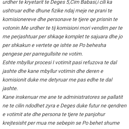
urdher te kryetarit te Deges 5,Cim Babasi,i cili ka
ushtruar edhe dhune fizike ndaj meje ne prani te
komisionereve dhe personave te tjere qe prisnin te
votonin.Me urdher te tij komisioni mori vendim per te
me perjashtuar per shkaqe komplet te sajuara dhe jo
per shkakun e vertete qe ishte se Po behesha
pengese per parregullsite ne votim.
Eshte mbyllur procesi I votimit pasi refuzova te dal
jashte dhe kane mbyllur votimin dhe deren e
komisionit duke me detyruar me pas edhe te dal
jashte.
Kane inskenuar me ane te administratores se pallatit
ne te cilin ndodhet zyra e Deges duke futur ne qendren
e votimit ate dhe persona te tjere te panjohur
krejtesisht per mua me sebepin se Po behet shume