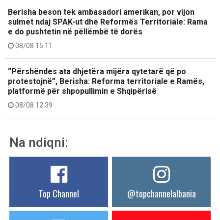
Berisha beson tek ambasadori amerikan, por vijon
sulmet ndaj SPAK-ut dhe Reformës Territoriale: Rama
e do pushtetin në pëllëmbë të dorës
08/08 15:11
“Përshëndes ata dhjetëra mijëra qytetarë që po
protestojnë”, Berisha: Reforma territoriale e Ramës,
platformë për shpopullimin e Shqipërisë
08/08 12:39
Na ndiqni:
Top Channel
@topchannelalbania