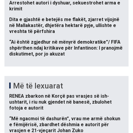
Arrestohet autori i dyshuar, sekuestrohet arma e
krimit
Dita e gjashtë e betejës me flakët, zjarret vijojnë
në Mallakastër, dhjetëra hektarë pyje, ullishte e
vreshta të përfshira
“Ai është zgjedhur në mënyrë demokratike”/ FIFA
shpërthen ndaj kritikave për Infantinon: I pranojmë
diskutimet, por jo akuzat
Më të lexuarat
RENEA zbarkon në Korçë pas vrasjes së ish-
ushtarit, i riu nuk gjendet në banesë, zbulohet
fotoja e autorit
“Më ngacmoi të dashurën”, vrau me armë shokun
e fëmijërisë, zbardhet dëshmia e autorit për
vrasjen e 21-vjeçarit Johan Zuko