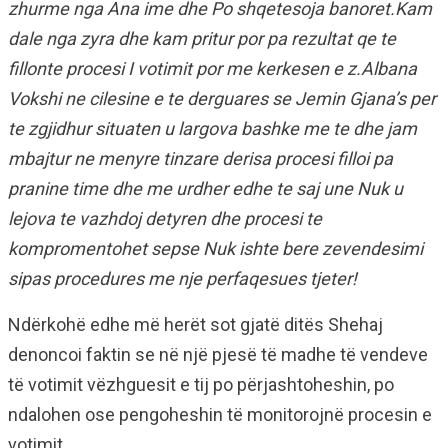
zhurme nga Ana ime dhe Po shqetesoja banoret.Kam
dale nga zyra dhe kam pritur por pa rezultat qe te
fillonte procesi I votimit por me kerkesen e z.Albana
Vokshi ne cilesine e te derguares se Jemin Gjana’s per
te zgjidhur situaten u largova bashke me te dhe jam
mbajtur ne menyre tinzare derisa procesi filloi pa
pranine time dhe me urdher edhe te saj une Nuk u
lejova te vazhdoj detyren dhe procesi te
kompromentohet sepse Nuk ishte bere zevendesimi
sipas procedures me nje perfaqesues tjeter!
Ndërkohë edhe më herët sot gjatë ditës Shehaj
denoncoi faktin se në një pjesë të madhe të vendeve
të votimit vëzhguesit e tij po përjashtoheshin, po
ndalohen ose pengoheshin të monitorojnë procesin e
votimit.