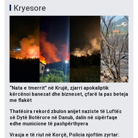
Kryesore
“Nata e tmerrit” në Krujë, zjarri apokaliptik
kërcënoi banesat dhe bizneset, çfarë la pas beteja
me flakët
Thatësira rekord zbulon anijet naziste të Luftës
së Dytë Botërore në Danub, dalin në sipërfaqe
edhe municione të pashpërthyera
Vrasja e të riut në Korçë, Policia njoftim zyrtar: