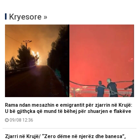
Kryesore »
Rama ndan mesazhin e emigrantit për zjarrin në Krujë:
U bë gjithçka që mund të bëhej për shuarjen e flakëve
09/08 12:36
Zjarri në Krujë/ “Zero dëme në njerëz dhe banesa”,