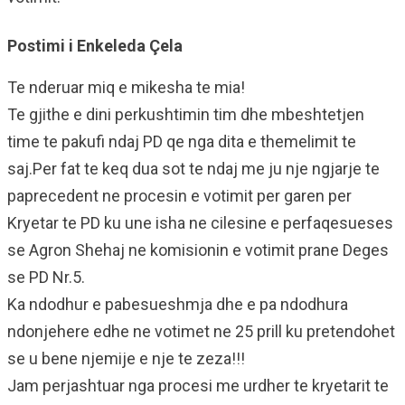
Postimi i Enkeleda Çela
Te nderuar miq e mikesha te mia!
Te gjithe e dini perkushtimin tim dhe mbeshtetjen
time te pakufi ndaj PD qe nga dita e themelimit te
saj.Per fat te keq dua sot te ndaj me ju nje ngjarje te
paprecedent ne procesin e votimit per garen per
Kryetar te PD ku une isha ne cilesine e perfaqesueses
se Agron Shehaj ne komisionin e votimit prane Deges
se PD Nr.5.
Ka ndodhur e pabesueshmja dhe e pa ndodhura
ndonjehere edhe ne votimet ne 25 prill ku pretendohet
se u bene njemije e nje te zeza!!!
Jam perjashtuar nga procesi me urdher te kryetarit te