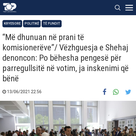
KRYESORE
POLITIKË
TË FUNDIT
“Më dhunuan në prani të
komisionerëve”/ Vëzhguesja e Shehaj
denoncon: Po bëhesha pengesë për
parregullsitë në votim, ja inskenimi që
bënë
13/06/2021 22:56