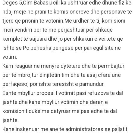
Deges 5,Cim Babasi,i cili ka ushtruar edhe dhune fizike
ndaj meje ne prani te komisionereve dhe personave te
tjere qe prisnin te votonin.Me urdher te tij komisioni
mori vendim per te me perjashtuar per shkaqe
komplet te sajuara dhe jo per shkakun e vertete qe
ishte se Po behesha pengese per parregullsite ne
votim.
Kam reaguar ne menyre qytetare dhe te permbajtur
per te mbrojtur dinjitetin tim dhe te asaj cfare une
perfaqesoj por ishte teresisht e pamundur.
Eshte mbyllur procesi I votimit pasi refuzova te dal
jashte dhe kane mbyllur votimin dhe deren e
komisionit duke me detyruar me pas edhe te dal
jashte.
Kane inskenuar me ane te administratores se pallatit