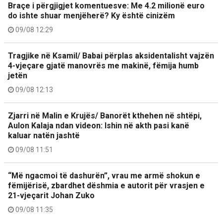
Braçe i përgjigjet komentuesve: Me 4.2 milionë euro
do ishte shuar menjëherë? Ky është cinizëm
09/08 12:29
Tragjike në Ksamil/ Babai përplas aksidentalisht vajzën
4-vjeçare gjatë manovrës me makinë, fëmija humb
jetën
09/08 12:13
Zjarri në Malin e Krujës/ Banorët kthehen në shtëpi,
Aulon Kalaja ndan videon: Ishin në akth pasi kanë
kaluar natën jashtë
09/08 11:51
“Më ngacmoi të dashurën”, vrau me armë shokun e
fëmijërisë, zbardhet dëshmia e autorit për vrasjen e
21-vjeçarit Johan Zuko
09/08 11:35