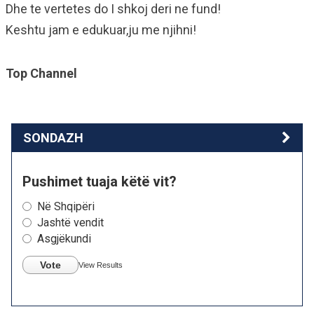
Dhe te vertetes do I shkoj deri ne fund!
Keshtu jam e edukuar,ju me njihni!
Top Channel
SONDAZH
Pushimet tuaja këtë vit?
Në Shqipëri
Jashtë vendit
Asgjëkundi
Vote
View Results