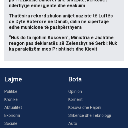
ndërhyrje emergjente dhe evakuim
Thatësira rekord zbulon anijet naziste të Luftës
së Dytë Botërore në Danub, dalin në sipërfaqe
edhe municione të pashpërthyera
“Nuk do ta njohim Kosovën”, Ministria e Jashtme
reagon pas deklaratës së Zelenskyt në Serbi: Nuk
ka paralelizëm mes Prishtinës dhe Kievit
Lajme
Bota
Politikë
Opinion
Kronikë
Koment
Aktualitet
Kosova dhe Rajoni
Ekonomi
Shkencë dhe Teknologji
Sociale
Auto