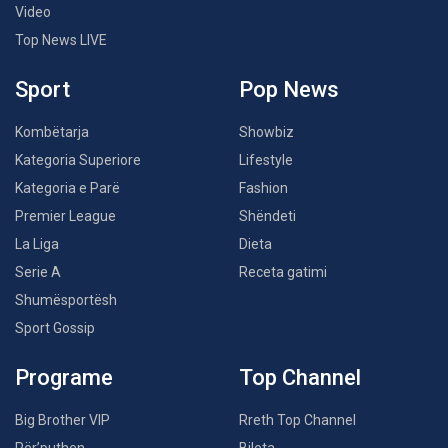
Video
Top News LIVE
Sport
Pop News
Kombëtarja
Showbiz
Kategoria Superiore
Lifestyle
Kategoria e Parë
Fashion
Premier League
Shëndeti
La Liga
Dieta
Serie A
Receta gatimi
Shumësportësh
Sport Gossip
Programe
Top Channel
Big Brother VIP
Rreth Top Channel
Për’puthen
Bileta