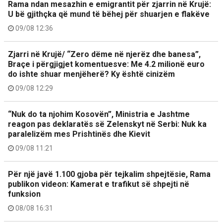
Rama ndan mesazhin e emigrantit për zjarrin në Krujë:
U bë gjithçka që mund të bëhej për shuarjen e flakëve
09/08 12:36
Zjarri në Krujë/ “Zero dëme në njerëz dhe banesa”,
Braçe i përgjigjet komentuesve: Me 4.2 milionë euro
do ishte shuar menjëherë? Ky është cinizëm
09/08 12:29
“Nuk do ta njohim Kosovën”, Ministria e Jashtme
reagon pas deklaratës së Zelenskyt në Serbi: Nuk ka
paralelizëm mes Prishtinës dhe Kievit
09/08 11:21
Për një javë 1.100 gjoba për tejkalim shpejtësie, Rama
publikon videon: Kamerat e trafikut së shpejti në
funksion
08/08 16:31