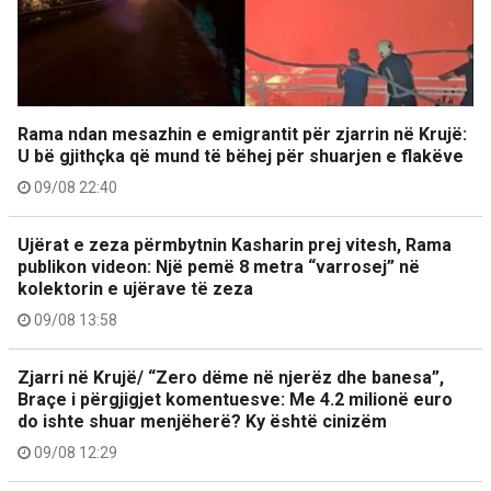
Rama ndan mesazhin e emigrantit për zjarrin në Krujë:
U bë gjithçka që mund të bëhej për shuarjen e flakëve
09/08 22:40
Ujërat e zeza përmbytnin Kasharin prej vitesh, Rama
publikon videon: Një pemë 8 metra “varrosej” në
kolektorin e ujërave të zeza
09/08 13:58
Zjarri në Krujë/ “Zero dëme në njerëz dhe banesa”,
Braçe i përgjigjet komentuesve: Me 4.2 milionë euro
do ishte shuar menjëherë? Ky është cinizëm
09/08 12:29