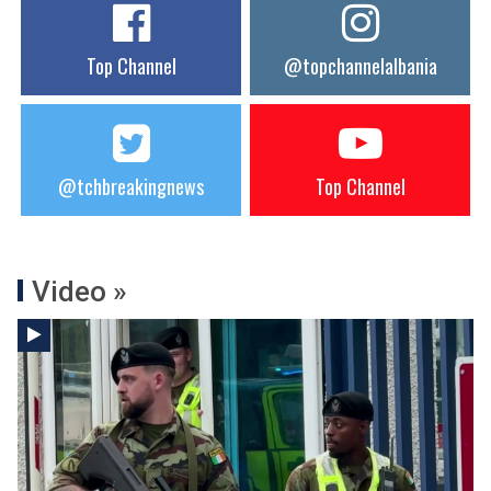
Top Channel
@topchannelalbania
@tchbreakingnews
Top Channel
Video »