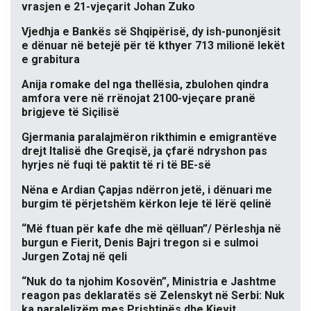
vrasjen e 21-vjeçarit Johan Zuko
Vjedhja e Bankës së Shqipërisë, dy ish-punonjësit
e dënuar në betejë për të kthyer 713 milionë lekët
e grabitura
Anija romake del nga thellësia, zbulohen qindra
amfora vere në rrënojat 2100-vjeçare pranë
brigjeve të Siçilisë
Gjermania paralajmëron rikthimin e emigrantëve
drejt Italisë dhe Greqisë, ja çfarë ndryshon pas
hyrjes në fuqi të paktit të ri të BE-së
Nëna e Ardian Çapjas ndërron jetë, i dënuari me
burgim të përjetshëm kërkon leje të lërë qelinë
“Më ftuan për kafe dhe më qëlluan”/ Përleshja në
burgun e Fierit, Denis Bajri tregon si e sulmoi
Jurgen Zotaj në qeli
“Nuk do ta njohim Kosovën”, Ministria e Jashtme
reagon pas deklaratës së Zelenskyt në Serbi: Nuk
ka paralelizëm mes Prishtinës dhe Kievit