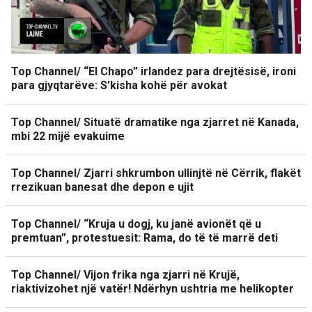
Top Channel/ “El Chapo” irlandez para drejtësisë, ironi
para gjyqtarëve: S’kisha kohë për avokat
Top Channel/ Situatë dramatike nga zjarret në Kanada,
mbi 22 mijë evakuime
Top Channel/ Zjarri shkrumbon ullinjtë në Cërrik, flakët
rrezikuan banesat dhe depon e ujit
Top Channel/ “Kruja u dogj, ku janë avionët që u
premtuan”, protestuesit: Rama, do të të marrë deti
Top Channel/ Vijon frika nga zjarri në Krujë,
riaktivizohet një vatër! Ndërhyn ushtria me helikopter