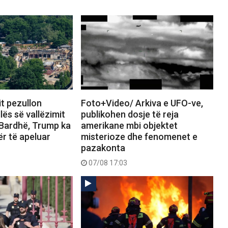
it pezullon
Foto+Video/ Arkiva e UFO-ve,
lës së vallëzimit
publikohen dosje të reja
 Bardhë, Trump ka
amerikane mbi objektet
ër të apeluar
misterioze dhe fenomenet e
pazakonta
07/08 17:03