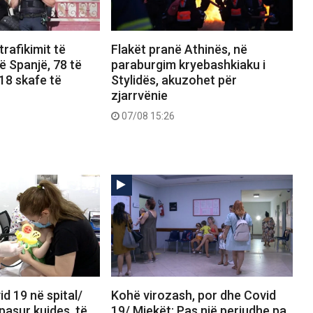
 trafikimit të
Flakët pranë Athinës, në
 Spanjë, 78 të
paraburgim kryebashkiaku i
18 skafe të
Stylidës, akuzohet për
zjarrvënie
07/08 15:26
d 19 në spital/
Kohë virozash, por dhe Covid
pasur kujdes, të
19/ Mjekët: Pas një periudhe pa