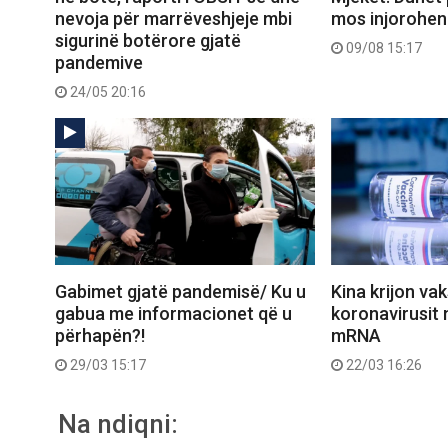
nevoja për marrëveshjeje mbi
mos injorohe
sigurinë botërore gjatë
09/08 15:17
pandemive
24/05 20:16
Gabimet gjatë pandemisë/ Ku u
Kina krijon va
gabua me informacionet që u
koronavirusit 
përhapën?!
mRNA
29/03 15:17
22/03 16:26
Na ndiqni: