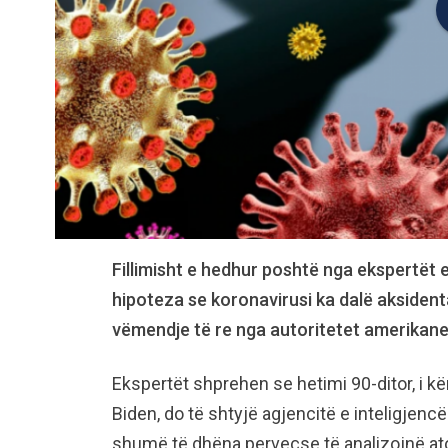
Fillimisht e hedhur poshtë nga ekspertët 
hipoteza se koronavirusi ka dalë aksidenta
vëmendje të re nga autoritetet amerikane
Ekspertët shprehen se hetimi 90-ditor, i 
Biden, do të shtyjë agjencitë e inteligjen
shumë të dhëna perveçse të analizojnë ato