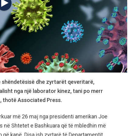
e shëndetësisë dhe zyrtarët qeveritarë,
lisht nga një laborator kinez, tani po merr
, thotë Associated Press.
kërkuar më 26 maj nga presidenti amerikan Joe
cës në Shtetet e Bashkuara që të mbledhin më
 që kanë. Disa ish zyrtarë të Departamentit