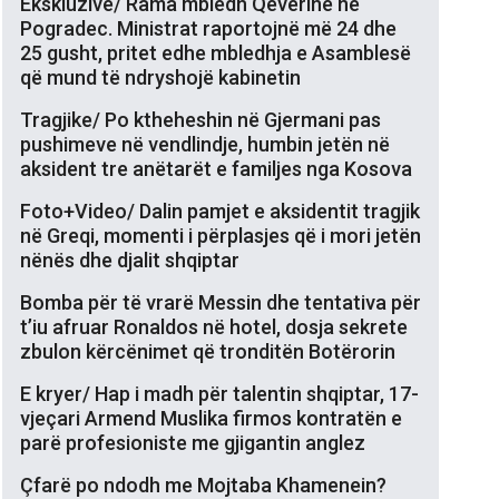
Ekskluzive/ Rama mbledh Qeverinë në
Pogradec. Ministrat raportojnë më 24 dhe
25 gusht, pritet edhe mbledhja e Asamblesë
që mund të ndryshojë kabinetin
Tragjike/ Po ktheheshin në Gjermani pas
pushimeve në vendlindje, humbin jetën në
aksident tre anëtarët e familjes nga Kosova
Foto+Video/ Dalin pamjet e aksidentit tragjik
në Greqi, momenti i përplasjes që i mori jetën
nënës dhe djalit shqiptar
Bomba për të vrarë Messin dhe tentativa për
t’iu afruar Ronaldos në hotel, dosja sekrete
zbulon kërcënimet që tronditën Botërorin
E kryer/ Hap i madh për talentin shqiptar, 17-
vjeçari Armend Muslika firmos kontratën e
parë profesioniste me gjigantin anglez
Çfarë po ndodh me Mojtaba Khamenein?