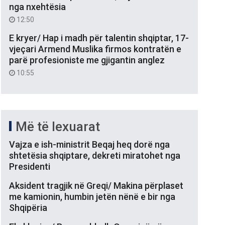
nga nxehtësia
12:50
E kryer/ Hap i madh për talentin shqiptar, 17-
vjeçari Armend Muslika firmos kontratën e
parë profesioniste me gjigantin anglez
10:55
Më të lexuarat
Vajza e ish-ministrit Beqaj heq dorë nga
shtetësia shqiptare, dekreti miratohet nga
Presidenti
Aksident tragjik në Greqi/ Makina përplaset
me kamionin, humbin jetën nënë e bir nga
Shqipëria