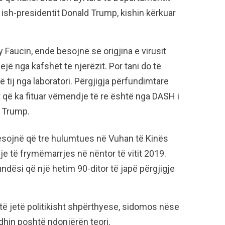
 ish-presidentit Donald Trump, kishin kërkuar
Faucin, ende besojnë se origjina e virusit
ejë nga kafshët te njerëzit. Por tani do të
 tij nga laboratori. Përgjigja përfundimtare
 që ka fituar vëmendje të re është nga DASH i
s Trump.
esojnë që tre hulumtues në Vuhan të Kinës
e të frymëmarrjes në nëntor të vitit 2019.
ësi që një hetim 90-ditor të japë përgjigje
 të jetë politikisht shpërthyese, sidomos nëse
hin poshtë ndonjërën teori.