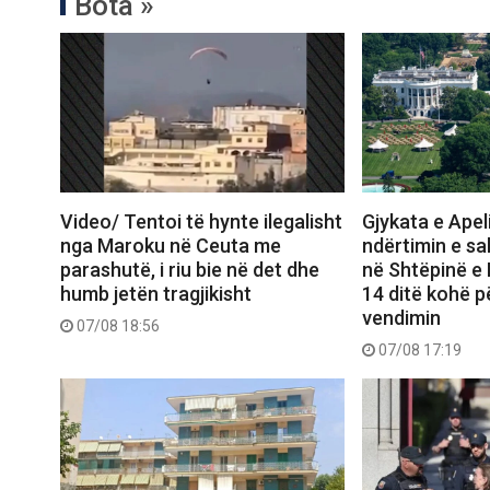
Bota »
Video/ Tentoi të hynte ilegalisht
Gjykata e Apel
nga Maroku në Ceuta me
ndërtimin e sal
parashutë, i riu bie në det dhe
në Shtëpinë e
humb jetën tragjikisht
14 ditë kohë p
vendimin
07/08 18:56
07/08 17:19