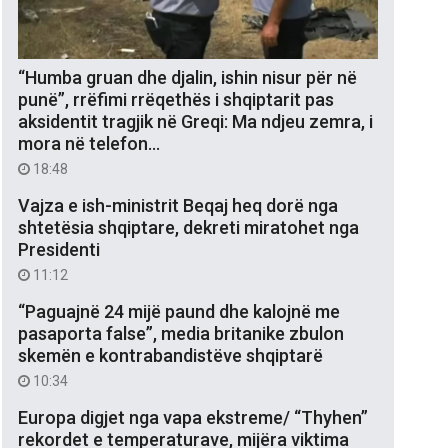
“Humba gruan dhe djalin, ishin nisur për në
punë”, rrëfimi rrëqethës i shqiptarit pas
aksidentit tragjik në Greqi: Ma ndjeu zemra, i
mora në telefon…
18:48
Vajza e ish-ministrit Beqaj heq dorë nga
shtetësia shqiptare, dekreti miratohet nga
Presidenti
11:12
“Paguajnë 24 mijë paund dhe kalojnë me
pasaporta false”, media britanike zbulon
skemën e kontrabandistëve shqiptarë
10:34
Europa digjet nga vapa ekstreme/ “Thyhen”
rekordet e temperaturave, mijëra viktima