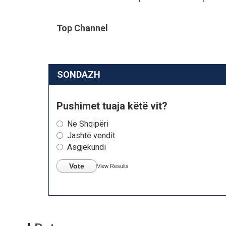
Top Channel
SONDAZH
Pushimet tuaja këtë vit?
Në Shqipëri
Jashtë vendit
Asgjëkundi
Vote
View Results