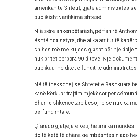
amerikan të Shtetit, gjatë administratës së
publikisht verifikime shtesë.
Një sërë shkencëtarësh, përfshirë Anthony 
është nga natyra, dhe ai ka arritur të kapërc
shihen më me kujdes gjasat për një dalje të
nuk pritet përpara 90 ditëve. Një dokument
publikuar në ditët e fundit të administratë
Në të theksohej se Shtetet e Bashkuara b
kanë kërkuar trajtim mjekësor për sëmundj
Shumë shkencëtarë besojnë se nuk ka mund
përfundimtare.
Çfarëdo gjetjeje e këtij hetimi ka mundësi
do të ketë të dhëna që mbështesin apo hed