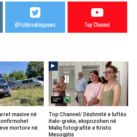
@tchbreakingnews
Top Channel
rret masive në
Top Channel/ Dëshmitë e luftës
Konfirmohet
italo-greke, ekspozohen në
jeve mortore në
Maliq fotografitë e Kristo
Mesogjitis