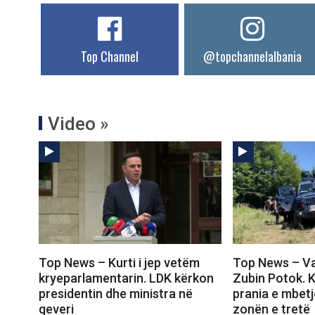
Top Channel
@topchannelalbania
Video »
Top News – Kurti i jep vetëm
Top News – Va
kryeparlamentarin. LDK kërkon
Zubin Potok. 
presidentin dhe ministra në
prania e mbet
qeveri
zonën e tretë