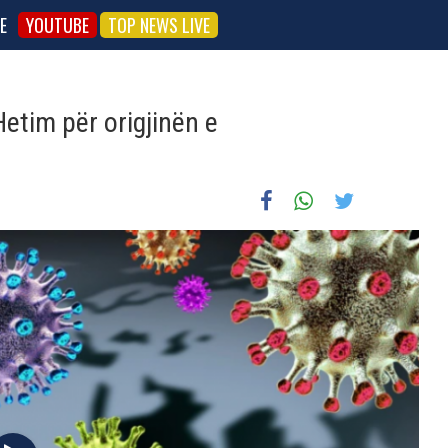
E
YOUTUBE
TOP NEWS LIVE
etim për origjinën e