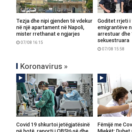
Tezja dhe nipi gjenden të vdekur
Goditet rrjeti i
në një apartament në Napoli,
emigrantëve në
mister rrethanat e ngjarjes
arrestuar dhe 
sekuestruara
07/08 16:15
07/08 15:58
Koronavirus »
Covid 19 shkurtoi jetëgjatësinë
Fëmijë me Covi
në botë, raporti i OBSH-së dhe
Mjekët: Duhet 