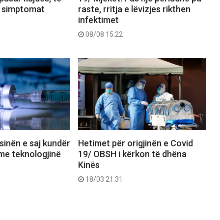
n simptomat
raste, rritja e lëvizjes rikthen
infektimet
08/08 15:22
ksinën e saj kundër
Hetimet për origjinën e Covid
me teknologjinë
19/ OBSH i kërkon të dhëna
Kinës
18/03 21:31