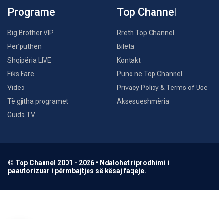
Programe
Top Channel
Big Brother VIP
Rreth Top Channel
Për’puthen
Bileta
Shqipëria LIVE
Kontakt
Fiks Fare
Puno në Top Channel
Video
Privacy Policy & Terms of Use
Të gjitha programet
Aksesueshmëria
Guida TV
© Top Channel 2001 - 2026 • Ndalohet riprodhimi i
paautorizuar i përmbajtjes së kësaj faqeje.