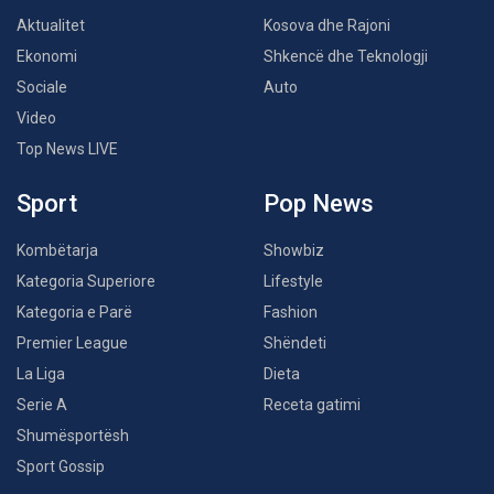
Aktualitet
Kosova dhe Rajoni
Ekonomi
Shkencë dhe Teknologji
Sociale
Auto
Video
Top News LIVE
Sport
Pop News
Kombëtarja
Showbiz
Kategoria Superiore
Lifestyle
Kategoria e Parë
Fashion
Premier League
Shëndeti
La Liga
Dieta
Serie A
Receta gatimi
Shumësportësh
Sport Gossip