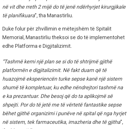
në vit dhe rreth 2 mijë do të jenë ndërhyrjet kirurgjikale
të planifikuara
”, tha Manastirliu.
Duke folur për zhvillimin e mëtejshëm të Spitalit
Memorial, Manastirliu theksoi se do të implementohet
edhe Platforma e Digjitalizimit.
“Tashmë kemi një plan se si do të shtrijmë gjithë
platformën e digjitalizimit. Në fakt duam që të
huazojmë eksperiencën turke sepse kanë një sistem
shumë të kompletuar, ku edhe nëndrejtori tashmë na
e ka prezantuar. Dhe besoj që do ta aplikojmë së
shpejti. Por do të jetë me të vërtetë fantastike sepse
bëhet gjithë organizimi i punëve në spital që nga hyrjet
në sistem, tek farmaceutika, imazheria dhe të gjitha
”,