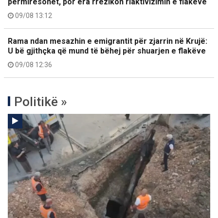
përmirësohet, por era rrezikon riaktivizimin e flakëve
09/08 13:12
Rama ndan mesazhin e emigrantit për zjarrin në Krujë:
U bë gjithçka që mund të bëhej për shuarjen e flakëve
09/08 12:36
Politikë »