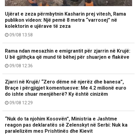
Ujërat e zeza përmbytnin Kasharin prej vitesh, Rama
publikon videon: Një pemë 8 metra “varrosej” në
kolektorin e ujërave të zeza
09/08 13:58
Rama ndan mesazhin e emigrantit për zjarrin në Krujë:
U bë gjithçka që mund të bëhej për shuarjen e flakëve
09/08 12:36
Zjarri në Krujë/ “Zero dëme në njerëz dhe banesa”,
Braçe i përgjigjet komentuesve: Me 4.2 milionë euro
do ishte shuar menjëherë? Ky është cinizëm
09/08 12:29
“Nuk do ta njohim Kosovën”, Ministria e Jashtme
reagon pas deklaratës së Zelenskyt në Serbi: Nuk ka
paralelizëm mes Prishtinës dhe Kievit