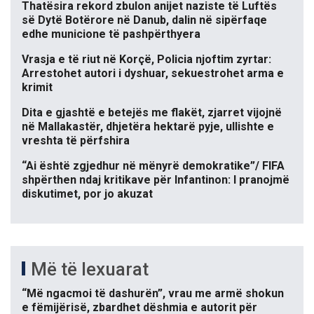
Thatësira rekord zbulon anijet naziste të Luftës
së Dytë Botërore në Danub, dalin në sipërfaqe
edhe municione të pashpërthyera
Vrasja e të riut në Korçë, Policia njoftim zyrtar:
Arrestohet autori i dyshuar, sekuestrohet arma e
krimit
Dita e gjashtë e betejës me flakët, zjarret vijojnë
në Mallakastër, dhjetëra hektarë pyje, ullishte e
vreshta të përfshira
“Ai është zgjedhur në mënyrë demokratike”/ FIFA
shpërthen ndaj kritikave për Infantinon: I pranojmë
diskutimet, por jo akuzat
Më të lexuarat
“Më ngacmoi të dashurën”, vrau me armë shokun
e fëmijërisë, zbardhet dëshmia e autorit për