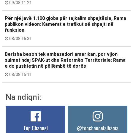
09/08 11:21
Për një javë 1.100 gjoba për tejkalim shpejtësie, Rama
publikon videon: Kamerat e trafikut së shpejti në
funksion
08/08 16:31
Berisha beson tek ambasadori amerikan, por vijon
sulmet ndaj SPAK-ut dhe Reformës Territoriale: Rama
e do pushtetin në pëllëmbë të dorës
08/08 15:11
Na ndiqni:
Top Channel
@topchannelalbania