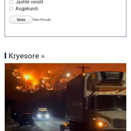
Jashtë vendit
Asgjëkundi
Vote
View Results
Kryesore »