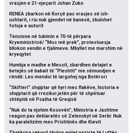
vrasjen e 21-vjeçarit Johan Zuko
RENEA zbarkon në Korçë pas vrasjes së ish-
ushtarit, i riu nuk gjendet në banesë, zbulohet
fotoja e autorit
Tensione në tubimin e 70-të përpara
Kryeministrisë/ “Mos më prek”, protestuesja
bllokon vendin e fjalimeve. Mbyllet me marshim në
kryeqytet
Humbja e madhe e Messit, zbardhen detajet e
betejës së babait të “Pleshtit” me sëmundjen e
rëndë: Leo mendoi të largohej nga Botërori
“Skifteri” shqiptar që hyri mes flakëve, historia e
shqiptarit që rrezikoi jetën për të shpëtuar
shtëpitë në Psatha të Greqisë
“Nuk do ta njohim Kosovën”, Ministria e Jashtme
reagon pas deklaratës së Zelenskyt në Serbi: Nuk
ka paralelizëm mes Prishtinës dhe Kievit
Thatësira rekord zbulon anijet naziste të Luftës