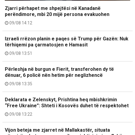
Zjarri përhapet me shpejtësi në Kanadanë
perëndimore, mbi 20 mijë persona evakuohen
09/08 14:12
Izraeli rrëzon planin e paqes së Trump për Gazën: Nuk
tërhiqemi pa çarmatosjen e Hamasit
09/08 13:51
Përleshja në burgun e Fierit, transferohen dy të
dënuar, 6 policë nën hetim për neglizhencë
09/08 13:35
Deklarata e Zelenskyt, Prishtina heq mbishkrimin
“Free Ukraine”: Shteti i Kosovës duhet të respektohet
09/08 13:22
Vijon beteja me zjarret në Mallakastër, situata