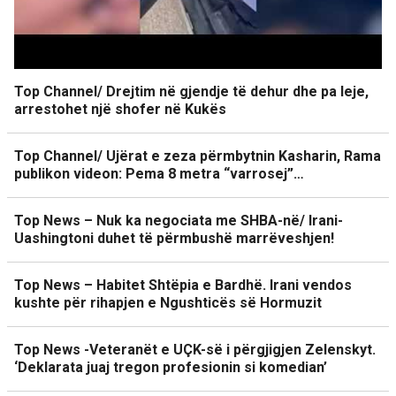
Top Channel/ Drejtim në gjendje të dehur dhe pa leje,
arrestohet një shofer në Kukës
Top Channel/ Ujërat e zeza përmbytnin Kasharin, Rama
publikon videon: Pema 8 metra “varrosej”…
Top News – Nuk ka negociata me SHBA-në/ Irani-
Uashingtoni duhet të përmbushë marrëveshjen!
Top News – Habitet Shtëpia e Bardhë. Irani vendos
kushte për rihapjen e Ngushticës së Hormuzit
Top News -Veteranët e UÇK-së i përgjigjen Zelenskyt.
‘Deklarata juaj tregon profesionin si komedian’