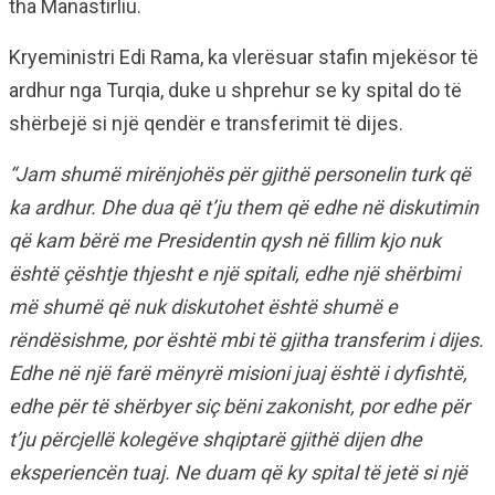
tha Manastirliu.
Kryeministri Edi Rama, ka vlerësuar stafin mjekësor të
ardhur nga Turqia, duke u shprehur se ky spital do të
shërbejë si një qendër e transferimit të dijes.
“Jam shumë mirënjohës për gjithë personelin turk që
ka ardhur. Dhe dua që t’ju them që edhe në diskutimin
që kam bërë me Presidentin qysh në fillim kjo nuk
është çështje thjesht e një spitali, edhe një shërbimi
më shumë që nuk diskutohet është shumë e
rëndësishme, por është mbi të gjitha transferim i dijes.
Edhe në një farë mënyrë misioni juaj është i dyfishtë,
edhe për të shërbyer siç bëni zakonisht, por edhe për
t’ju përcjellë kolegëve shqiptarë gjithë dijen dhe
eksperiencën tuaj. Ne duam që ky spital të jetë si një