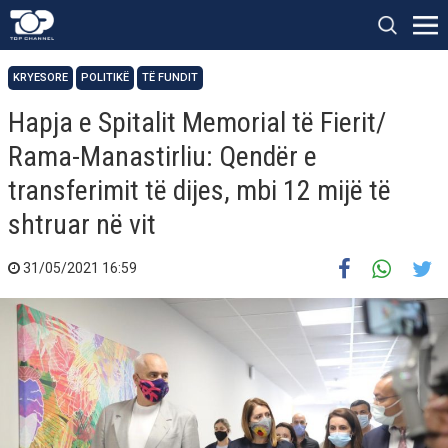
KRYESORE
POLITIKË
TË FUNDIT
Hapja e Spitalit Memorial të Fierit/
Rama-Manastirliu: Qendër e
transferimit të dijes, mbi 12 mijë të
shtruar në vit
31/05/2021 16:59