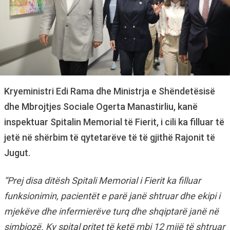
Kryeministri Edi Rama dhe Ministrja e Shëndetësisë
dhe Mbrojtjes Sociale Ogerta Manastirliu, kanë
inspektuar Spitalin Memorial të Fierit, i cili ka filluar të
jetë në shërbim të qytetarëve të të gjithë Rajonit të
Jugut.
“Prej disa ditësh Spitali Memorial i Fierit ka filluar
funksionimin, pacientët e parë janë shtruar dhe ekipi i
mjekëve dhe infermierëve turq dhe shqiptarë janë në
simbiozë. Ky spital pritet të ketë mbi 12 mijë të shtruar