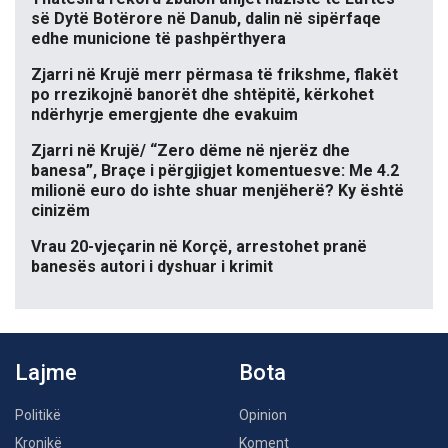
së Dytë Botërore në Danub, dalin në sipërfaqe
edhe municione të pashpërthyera
Zjarri në Krujë merr përmasa të frikshme, flakët
po rrezikojnë banorët dhe shtëpitë, kërkohet
ndërhyrje emergjente dhe evakuim
Zjarri në Krujë/ “Zero dëme në njerëz dhe
banesa”, Braçe i përgjigjet komentuesve: Me 4.2
milionë euro do ishte shuar menjëherë? Ky është
cinizëm
Vrau 20-vjeçarin në Korçë, arrestohet pranë
banesës autori i dyshuar i krimit
Lajme
Bota
Politikë
Opinion
Kronikë
Koment