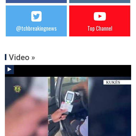
@tchbreakingnews
Top Channel
Video »