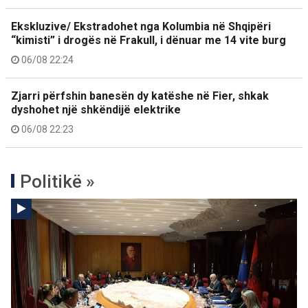
Ekskluzive/ Ekstradohet nga Kolumbia në Shqipëri
“kimisti” i drogës në Frakull, i dënuar me 14 vite burg
06/08 22:24
Zjarri përfshin banesën dy katëshe në Fier, shkak
dyshohet një shkëndijë elektrike
06/08 22:23
Politikë »