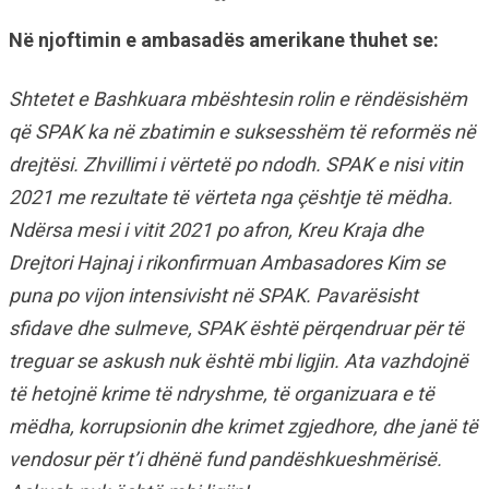
Në njoftimin e ambasadës amerikane thuhet se:
Shtetet e Bashkuara mbështesin rolin e rëndësishëm
që SPAK ka në zbatimin e suksesshëm të reformës në
drejtësi. Zhvillimi i vërtetë po ndodh. SPAK e nisi vitin
2021 me rezultate të vërteta nga çështje të mëdha.
Ndërsa mesi i vitit 2021 po afron, Kreu Kraja dhe
Drejtori Hajnaj i rikonfirmuan Ambasadores Kim se
puna po vijon intensivisht në SPAK. Pavarësisht
sfidave dhe sulmeve, SPAK është përqendruar për të
treguar se askush nuk është mbi ligjin. Ata vazhdojnë
të hetojnë krime të ndryshme, të organizuara e të
mëdha, korrupsionin dhe krimet zgjedhore, dhe janë të
vendosur për t’i dhënë fund pandëshkueshmërisë.