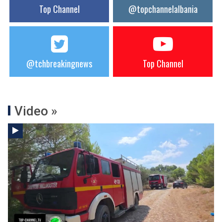
Top Channel
@topchannelalbania
@tchbreakingnews
Top Channel
Video »