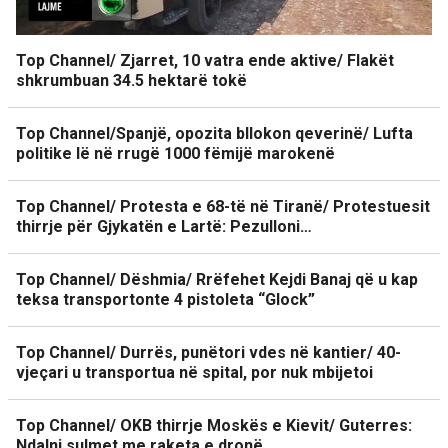
Top Channel/ Zjarret, 10 vatra ende aktive/ Flakët
shkrumbuan 34.5 hektarë tokë
Top Channel/Spanjë, opozita bllokon qeverinë/ Lufta
politike lë në rrugë 1000 fëmijë marokenë
Top Channel/ Protesta e 68-të në Tiranë/ Protestuesit
thirrje për Gjykatën e Lartë: Pezulloni…
Top Channel/ Dëshmia/ Rrëfehet Kejdi Banaj që u kap
teksa transportonte 4 pistoleta “Glock”
Top Channel/ Durrës, punëtori vdes në kantier/ 40-
vjeçari u transportua në spital, por nuk mbijetoi
Top Channel/ OKB thirrje Moskës e Kievit/ Guterres:
Ndalni sulmet me raketa e dronë