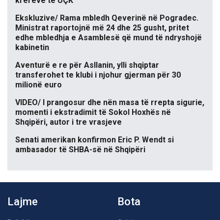
krerëve të UÇK
Ekskluzive/ Rama mbledh Qeverinë në Pogradec.
Ministrat raportojnë më 24 dhe 25 gusht, pritet
edhe mbledhja e Asamblesë që mund të ndryshojë
kabinetin
Aventurë e re për Asllanin, ylli shqiptar
transferohet te klubi i njohur gjerman për 30
milionë euro
VIDEO/ I prangosur dhe nën masa të rrepta sigurie,
momenti i ekstradimit të Sokol Hoxhës në
Shqipëri, autor i tre vrasjeve
Senati amerikan konfirmon Eric P. Wendt si
ambasador të SHBA-së në Shqipëri
Lajme
Bota