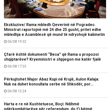
Ekskluzive/ Rama mbledh Qeverinë në Pogradec.
Ministrat raportojnë më 24 dhe 25 gusht, pritet edhe
mbledhja e Asamblesë që mund të ndryshojë kabinetin
06/08 19:32
Çfarë është dokumenti “Besa” që Rama u propozoi
shqiptarëve? Kryeministri e shpjegon me katër fjalë
06/08 17:55
Përkujtohet Major Abaz Kupi në Krujë, Aulon Kalaja:
Nuk na duhet konsullata serbe në Shkodër, por…
06/08 15:24
Harta e re në Kushtetuese, Boçi: Ndihmë
ndërkombëtarëve për referendum, do t’i bëjmë