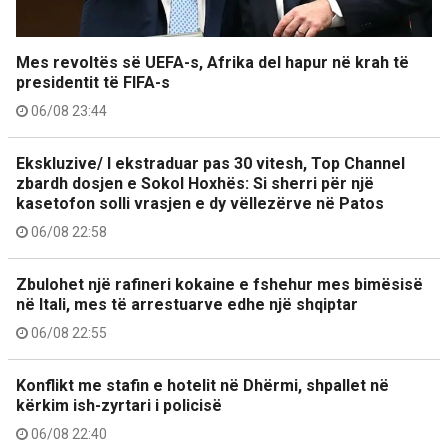
Mes revoltës së UEFA-s, Afrika del hapur në krah të
presidentit të FIFA-s
06/08 23:44
Ekskluzive/ I ekstraduar pas 30 vitesh, Top Channel
zbardh dosjen e Sokol Hoxhës: Si sherri për një
kasetofon solli vrasjen e dy vëllezërve në Patos
06/08 22:58
Zbulohet një rafineri kokaine e fshehur mes bimësisë
në Itali, mes të arrestuarve edhe një shqiptar
06/08 22:55
Konflikt me stafin e hotelit në Dhërmi, shpallet në
kërkim ish-zyrtari i policisë
06/08 22:40