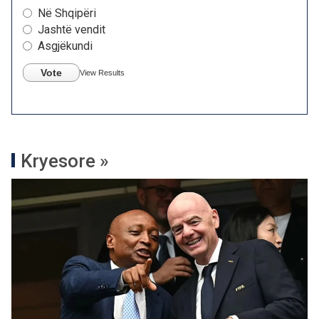
Në Shqipëri
Jashtë vendit
Asgjëkundi
Vote
View Results
Kryesore »