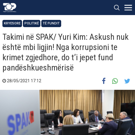
KRYESORE
POLITIKË
TË FUNDIT
Takimi në SPAK/ Yuri Kim: Askush nuk
është mbi ligjin! Nga korrupsioni te
krimet zgjedhore, do t’i jepet fund
pandëshkueshmërisë
28/05/2021 17:12