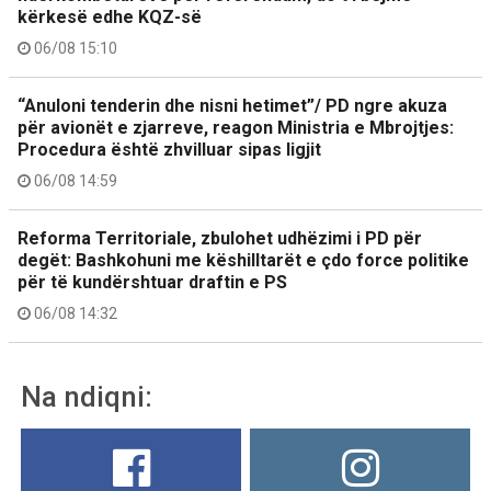
kërkesë edhe KQZ-së
06/08 15:10
“Anuloni tenderin dhe nisni hetimet”/ PD ngre akuza
për avionët e zjarreve, reagon Ministria e Mbrojtjes:
Procedura është zhvilluar sipas ligjit
06/08 14:59
Reforma Territoriale, zbulohet udhëzimi i PD për
degët: Bashkohuni me këshilltarët e çdo force politike
për të kundërshtuar draftin e PS
06/08 14:32
Na ndiqni: