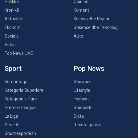
Politikë
Opinion
Kronikë
Koment
Aktualitet
Kosova dhe Rajoni
Ekonomi
Shkencë dhe Teknologji
Sociale
Auto
Video
Top News LIVE
Sport
Pop News
Kombëtarja
Showbiz
Kategoria Superiore
Lifestyle
Kategoria e Parë
Fashion
Premier League
Shëndeti
La Liga
Dieta
Serie A
Receta gatimi
Shumësportësh