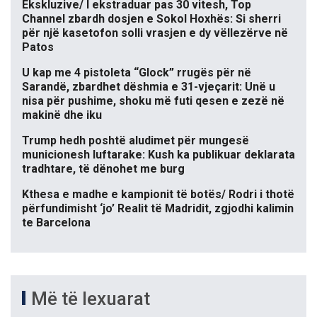
Ekskluzive/ I ekstraduar pas 30 vitesh, Top
Channel zbardh dosjen e Sokol Hoxhës: Si sherri
për një kasetofon solli vrasjen e dy vëllezërve në
Patos
U kap me 4 pistoleta “Glock” rrugës për në
Sarandë, zbardhet dëshmia e 31-vjeçarit: Unë u
nisa për pushime, shoku më futi qesen e zezë në
makinë dhe iku
Trump hedh poshtë aludimet për mungesë
municionesh luftarake: Kush ka publikuar deklarata
tradhtare, të dënohet me burg
Kthesa e madhe e kampionit të botës/ Rodri i thotë
përfundimisht ‘jo’ Realit të Madridit, zgjodhi kalimin
te Barcelona
Më të lexuarat