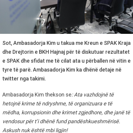
Sot, Ambasadorja Kim u takua me Kreun e SPAK Kraja
dhe Drejtorin e BKH Hajnaj për të diskutuar rezultatet
e SPAK dhe sfidat me të cilat ata u përballen në vitin e
tyre të parë. Ambasadorja Kim ka dhënë detaje në
twitter nga takimi.
Ambasadorja Kim thekson se
: Ata vazhdojnë të
hetojnë krime të ndryshme, të organizuara e të
mëdha, korrupsionin dhe krimet zgjedhore, dhe janë të
vendosur për t’i dhënë fund pandëshkueshmërisë.
Askush nuk është mbi ligjin!