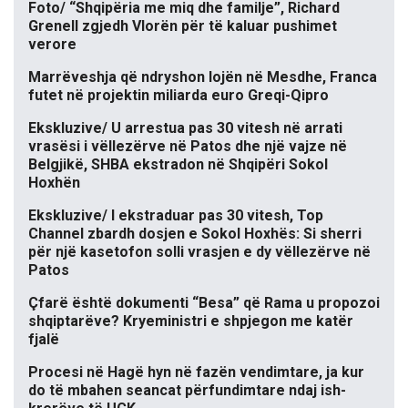
Foto/ “Shqipëria me miq dhe familje”, Richard
Grenell zgjedh Vlorën për të kaluar pushimet
verore
Marrëveshja që ndryshon lojën në Mesdhe, Franca
futet në projektin miliarda euro Greqi-Qipro
Ekskluzive/ U arrestua pas 30 vitesh në arrati
vrasësi i vëllezërve në Patos dhe një vajze në
Belgjikë, SHBA ekstradon në Shqipëri Sokol
Hoxhën
Ekskluzive/ I ekstraduar pas 30 vitesh, Top
Channel zbardh dosjen e Sokol Hoxhës: Si sherri
për një kasetofon solli vrasjen e dy vëllezërve në
Patos
Çfarë është dokumenti “Besa” që Rama u propozoi
shqiptarëve? Kryeministri e shpjegon me katër
fjalë
Procesi në Hagë hyn në fazën vendimtare, ja kur
do të mbahen seancat përfundimtare ndaj ish-