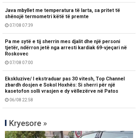
Java mbyllet me temperatura të larta, sa pritet të
shënojë termometri këtë të premte
07/08 07:39
Pa me sytë e tij sherrin mes djalit dhe një personi
tjetër, ndërron jetë nga arresti kardiak 69-vjeçari në
Roskovec
07/08 07:00
Ekskluzive/ I ekstraduar pas 30 vitesh, Top Channel
zbardh dosjen e Sokol Hoxhës: Si sherri për një
kasetofon solli vrasjen e dy vëllezërve në Patos
06/08 22:58
Kryesore »