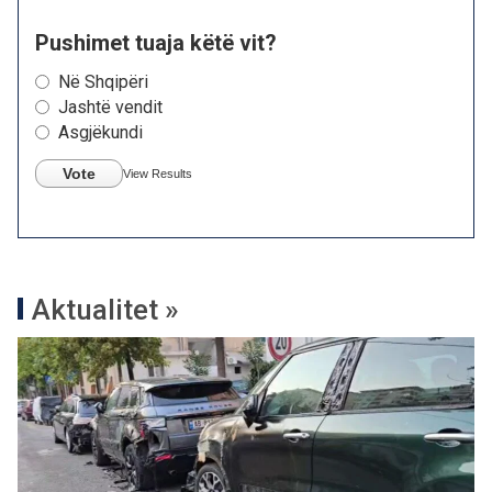
Pushimet tuaja këtë vit?
Në Shqipëri
Jashtë vendit
Asgjëkundi
Vote
View Results
Aktualitet »