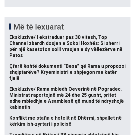
Më të lexuarat
Ekskluzive/ I ekstraduar pas 30 vitesh, Top
Channel zbardh dosjen e Sokol Hoxhës: Si sherri
për një kasetofon solli vrasjen e dy vëllezërve në
Patos
Çfarë është dokumenti “Besa” që Rama u propozoi
shqiptarëve? Kryeministri e shpjegon me katër
fjalë
Ekskluzive/ Rama mbledh Qeverinë në Pogradec.
Ministrat raportojnë më 24 dhe 25 gusht, pritet
edhe mbledhja e Asamblesë që mund të ndryshojë
kabinetin
Konflikt me stafin e hotelit në Dhërmi, shpallet në
kërkim ish-zyrtari i policisë
Tronditëse në Britani/ 38-vjeçarja shtatzënë bie