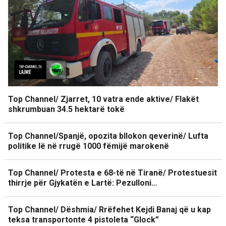
Top Channel/ Zjarret, 10 vatra ende aktive/ Flakët
shkrumbuan 34.5 hektarë tokë
Top Channel/Spanjë, opozita bllokon qeverinë/ Lufta
politike lë në rrugë 1000 fëmijë marokenë
Top Channel/ Protesta e 68-të në Tiranë/ Protestuesit
thirrje për Gjykatën e Lartë: Pezulloni…
Top Channel/ Dëshmia/ Rrëfehet Kejdi Banaj që u kap
teksa transportonte 4 pistoleta “Glock”