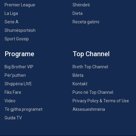
Premier League
Shëndeti
La Liga
Dieta
Serie A
Receta gatimi
Shumësportësh
Sport Gossip
Programe
Top Channel
Big Brother VIP
Rreth Top Channel
Për’puthen
Bileta
Shqipëria LIVE
Kontakt
Fiks Fare
Puno në Top Channel
Video
Privacy Policy & Terms of Use
Të gjitha programet
Aksesueshmëria
Guida TV