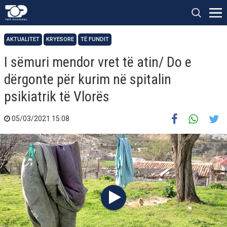
AKTUALITET
KRYESORE
TË FUNDIT
I sëmuri mendor vret të atin/ Do e
dërgonte për kurim në spitalin
psikiatrik të Vlorës
05/03/2021 15:08