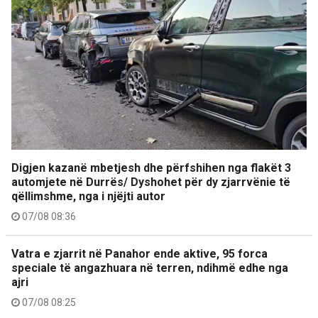
Digjen kazanë mbetjesh dhe përfshihen nga flakët 3
automjete në Durrës/ Dyshohet për dy zjarrvënie të
qëllimshme, nga i njëjti autor
07/08 08:36
Vatra e zjarrit në Panahor ende aktive, 95 forca
speciale të angazhuara në terren, ndihmë edhe nga
ajri
07/08 08:25