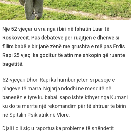
Një 52 vjeçar u vra nga i biri në fshatin Luar të
Roskovecit. Pas debateve për ruajtjen e dhenve si
fillim babë e bir janë zënë me grushta e më pas Erdis
Rapi 25 vjeç ka goditur të atin me shkopin që ruante
bagëtitë.
52-vjeçari Dhori Rapi ka humbur jetën si pasojë e
plagëve të marra. Ngjarja ndodhi në mesditë në
banesën e tyre ku babai sapo ishte kthyer nga Kumani
ku do te merrte një rekomandim për të shtruar të birin
në Spitalin Psikiatrik në Vlorë.
Djali i cili siç u raportua ka probleme të shëndetit