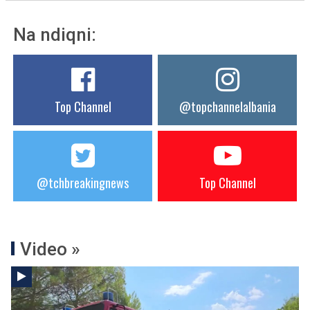
Na ndiqni:
Top Channel
@topchannelalbania
@tchbreakingnews
Top Channel
Video »