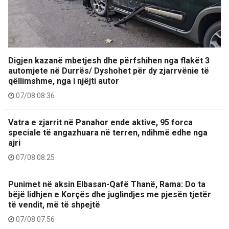
Digjen kazanë mbetjesh dhe përfshihen nga flakët 3
automjete në Durrës/ Dyshohet për dy zjarrvënie të
qëllimshme, nga i njëjti autor
07/08 08:36
Vatra e zjarrit në Panahor ende aktive, 95 forca
speciale të angazhuara në terren, ndihmë edhe nga
ajri
07/08 08:25
Punimet në aksin Elbasan-Qafë Thanë, Rama: Do ta
bëjë lidhjen e Korçës dhe juglindjes me pjesën tjetër
të vendit, më të shpejtë
07/08 07:56