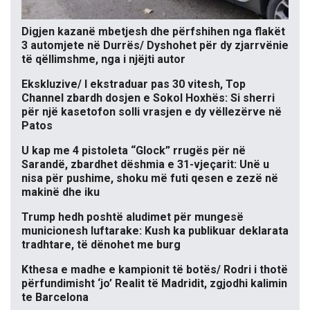
Digjen kazanë mbetjesh dhe përfshihen nga flakët
3 automjete në Durrës/ Dyshohet për dy zjarrvënie
të qëllimshme, nga i njëjti autor
Ekskluzive/ I ekstraduar pas 30 vitesh, Top
Channel zbardh dosjen e Sokol Hoxhës: Si sherri
për një kasetofon solli vrasjen e dy vëllezërve në
Patos
U kap me 4 pistoleta “Glock” rrugës për në
Sarandë, zbardhet dëshmia e 31-vjeçarit: Unë u
nisa për pushime, shoku më futi qesen e zezë në
makinë dhe iku
Trump hedh poshtë aludimet për mungesë
municionesh luftarake: Kush ka publikuar deklarata
tradhtare, të dënohet me burg
Kthesa e madhe e kampionit të botës/ Rodri i thotë
përfundimisht ‘jo’ Realit të Madridit, zgjodhi kalimin
te Barcelona