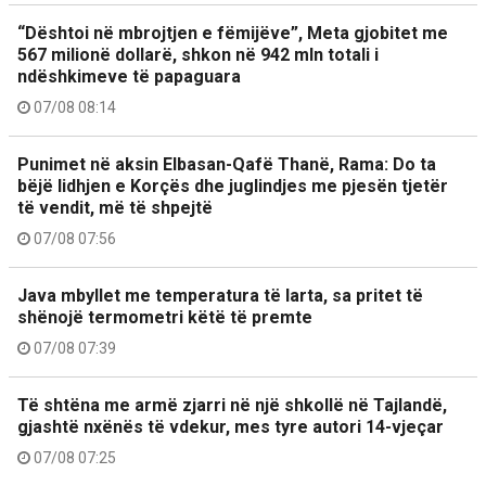
“Dështoi në mbrojtjen e fëmijëve”, Meta gjobitet me
567 milionë dollarë, shkon në 942 mln totali i
ndëshkimeve të papaguara
07/08 08:14
Punimet në aksin Elbasan-Qafë Thanë, Rama: Do ta
bëjë lidhjen e Korçës dhe juglindjes me pjesën tjetër
të vendit, më të shpejtë
07/08 07:56
Java mbyllet me temperatura të larta, sa pritet të
shënojë termometri këtë të premte
07/08 07:39
Të shtëna me armë zjarri në një shkollë në Tajlandë,
gjashtë nxënës të vdekur, mes tyre autori 14-vjeçar
07/08 07:25