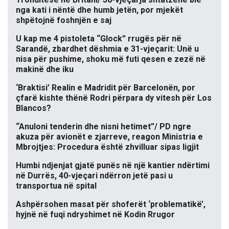
nga kati i nëntë dhe humb jetën, por mjekët
shpëtojnë foshnjën e saj
U kap me 4 pistoleta “Glock” rrugës për në
Sarandë, zbardhet dëshmia e 31-vjeçarit: Unë u
nisa për pushime, shoku më futi qesen e zezë në
makinë dhe iku
‘Braktisi’ Realin e Madridit për Barcelonën, por
çfarë kishte thënë Rodri përpara dy vitesh për Los
Blancos?
“Anuloni tenderin dhe nisni hetimet”/ PD ngre
akuza për avionët e zjarreve, reagon Ministria e
Mbrojtjes: Procedura është zhvilluar sipas ligjit
Humbi ndjenjat gjatë punës në një kantier ndërtimi
në Durrës, 40-vjeçari ndërron jetë pasi u
transportua në spital
Ashpërsohen masat për shoferët ‘problematikë’,
hyjnë në fuqi ndryshimet në Kodin Rrugor