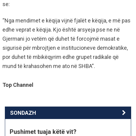
se:
“Nga mendimet e këqija vijnë fjalët e këqija, e më pas
edhe veprat e këqija. Kjo është arsyeja pse ne në
Gjermani jo vetëm që duhet të forcojmë masat e
sigurisë për mbrojtjen e institucioneve demokratike,
por duhet të mbikëqyrim edhe grupet radikale që
mund të krahasohen me ato në SHBA”.
Top Channel
SONDAZH
Pushimet tuaja këtë vit?