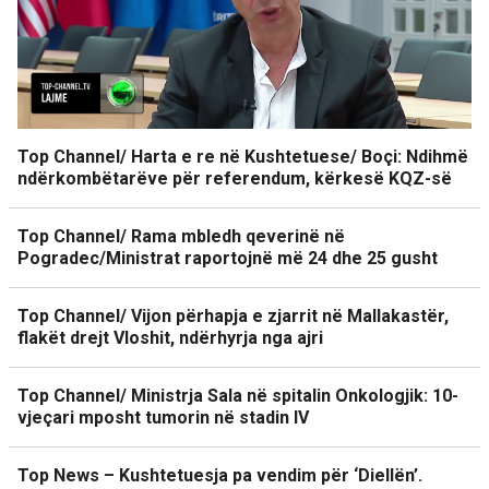
Top Channel/ Harta e re në Kushtetuese/ Boçi: Ndihmë
ndërkombëtarëve për referendum, kërkesë KQZ-së
Top Channel/ Rama mbledh qeverinë në
Pogradec/Ministrat raportojnë më 24 dhe 25 gusht
Top Channel/ Vijon përhapja e zjarrit në Mallakastër,
flakët drejt Vloshit, ndërhyrja nga ajri
Top Channel/ Ministrja Sala në spitalin Onkologjik: 10-
vjeçari mposht tumorin në stadin IV
Top News – Kushtetuesja pa vendim për ‘Diellën’.