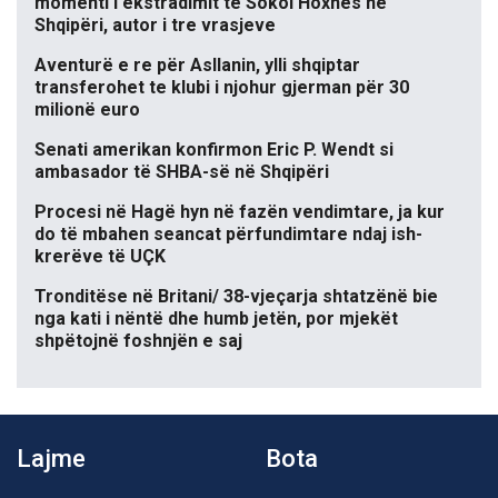
momenti i ekstradimit të Sokol Hoxhës në
Shqipëri, autor i tre vrasjeve
Aventurë e re për Asllanin, ylli shqiptar
transferohet te klubi i njohur gjerman për 30
milionë euro
Senati amerikan konfirmon Eric P. Wendt si
ambasador të SHBA-së në Shqipëri
Procesi në Hagë hyn në fazën vendimtare, ja kur
do të mbahen seancat përfundimtare ndaj ish-
krerëve të UÇK
Tronditëse në Britani/ 38-vjeçarja shtatzënë bie
nga kati i nëntë dhe humb jetën, por mjekët
shpëtojnë foshnjën e saj
Lajme
Bota