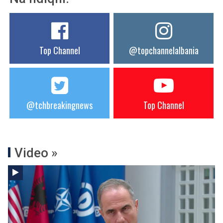
Top Channel
@topchannelalbania
@tchbreakingnews
Top Channel
Video »