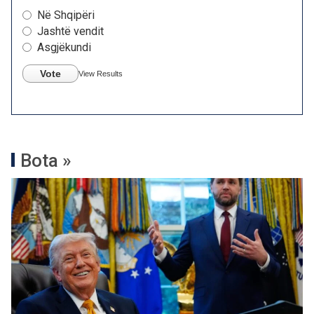
Në Shqipëri
Jashtë vendit
Asgjëkundi
Vote
View Results
Bota »