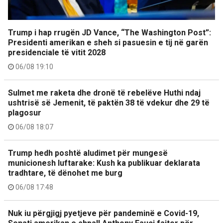
Trump i hap rrugën JD Vance, “The Washington Post”:
Presidenti amerikan e sheh si pasuesin e tij në garën
presidenciale të vitit 2028
06/08 19:10
Sulmet me raketa dhe dronë të rebelëve Huthi ndaj
ushtrisë së Jemenit, të paktën 38 të vdekur dhe 29 të
plagosur
06/08 18:07
Trump hedh poshtë aludimet për mungesë
municionesh luftarake: Kush ka publikuar deklarata
tradhtare, të dënohet me burg
06/08 17:48
Nuk iu përgjigj pyetjeve për pandeminë e Covid-19,