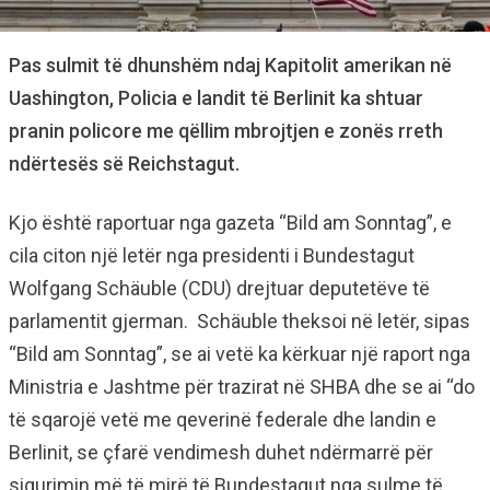
Pas sulmit të dhunshëm ndaj Kapitolit amerikan në
Uashington, Policia e landit të Berlinit ka shtuar
pranin policore me qëllim mbrojtjen e zonës rreth
ndërtesës së Reichstagut.
Kjo është raportuar nga gazeta “Bild am Sonntag”, e
cila citon një letër nga presidenti i Bundestagut
Wolfgang Schäuble (CDU) drejtuar deputetëve të
parlamentit gjerman. Schäuble theksoi në letër, sipas
“Bild am Sonntag”, se ai vetë ka kërkuar një raport nga
Ministria e Jashtme për trazirat në SHBA dhe se ai “do
të sqarojë vetë me qeverinë federale dhe landin e
Berlinit, se çfarë vendimesh duhet ndërmarrë për
sigurimin më të mirë të Bundestagut nga sulme të