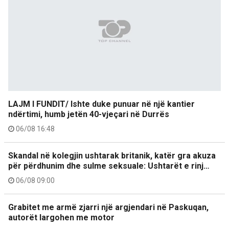
LAJM I FUNDIT/ Ishte duke punuar në një kantier
ndërtimi, humb jetën 40-vjeçari në Durrës
06/08 16:48
Skandal në kolegjin ushtarak britanik, katër gra akuza
për përdhunim dhe sulme seksuale: Ushtarët e rinj…
06/08 09:00
Grabitet me armë zjarri një argjendari në Paskuqan,
autorët largohen me motor