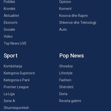
Politikë
Opinion
Kronikë
Koment
Aktualitet
Kosova dhe Rajoni
Ekonomi
Shkencë dhe Teknologji
Sociale
Auto
Video
Top News LIVE
Sport
Pop News
Kombëtarja
Showbiz
Kategoria Superiore
Lifestyle
Kategoria e Parë
Fashion
Premier League
Shëndeti
La Liga
Dieta
Serie A
Receta gatimi
Shumësportësh