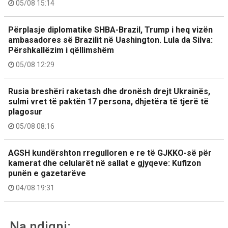
05/08 15:14
Përplasje diplomatike SHBA-Brazil, Trump i heq vizën
ambasadores së Brazilit në Uashington. Lula da Silva:
Përshkallëzim i qëllimshëm
05/08 12:29
Rusia breshëri raketash dhe dronësh drejt Ukrainës,
sulmi vret të paktën 17 persona, dhjetëra të tjerë të
plagosur
05/08 08:16
AGSH kundërshton rregulloren e re të GJKKO-së për
kamerat dhe celularët në sallat e gjyqeve: Kufizon
punën e gazetarëve
04/08 19:31
Na ndiqni: