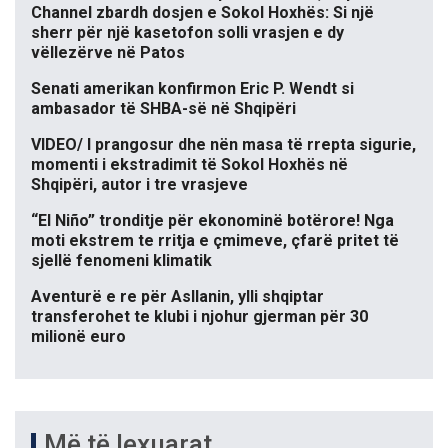
Channel zbardh dosjen e Sokol Hoxhës: Si një
sherr për një kasetofon solli vrasjen e dy
vëllezërve në Patos
Senati amerikan konfirmon Eric P. Wendt si
ambasador të SHBA-së në Shqipëri
VIDEO/ I prangosur dhe nën masa të rrepta sigurie,
momenti i ekstradimit të Sokol Hoxhës në
Shqipëri, autor i tre vrasjeve
“El Niño” tronditje për ekonominë botërore! Nga
moti ekstrem te rritja e çmimeve, çfarë pritet të
sjellë fenomeni klimatik
Aventurë e re për Asllanin, ylli shqiptar
transferohet te klubi i njohur gjerman për 30
milionë euro
Më të lexuarat