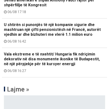
Senati amerikan e shpall Anthony Fauci fajtor për
shpërfillje të Kongresit
06/08 17:18
U shtirën si punonjës të një kompanie sigurie dhe
mashtruan një çifti pensionistësh në Francë, autorët
vjedhin ar dhe bizhuteri me vlerë 1.1 milion euro
06/08 16:42
Vala ekstreme e të nxehtit/ Hungaria fik ndriçimin
dekorativ në disa monumente ikonike të Budapestit,
në një përpjekje për të kursyer energji
06/08 16:27
Lajme »