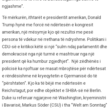
ngjashme”.
Të mërkurën, ithtarët e presidentit amerikan, Donald
Trump hynë me forcë në ndërtesën e kongresit
amerikan, një mësymje kjo që rezultoi me pesë
persona të vdekur në rrethana të ndryshme. Politikani i
CDU-së e kritikoi këtë si një “sulm ndaj parlamentit dhe
demokracisë nga një turmë e mashtruar nga një
president që ka humbur zgjedhjet”. Një zëdhënës i
policisë ka njoftuar se masat mbrojtëse për ndërtesat
e rëndësishme në kryeqytetin e Gjermanisë do të
“përshtaten”. Kjo ka të bëjë me ndërtesën e
Reichstagut, por edhe objektet e SHBA-së në Berlin.
Duke iu referuar ngjarjeve në Washington, kryeministri
i Bavarisë, Markus Söder (CSU) i tha “Welt am Sonntag”