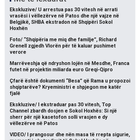
Ekskluzive/ U arrestua pas 30 vitesh në arrati
vrasësi i vëllezërve në Patos dhe një vajze në
Belgjikë, SHBA ekstradon në Shqipëri Sokol
Hoxhën
Foto/ “Shqipëria me miq dhe familje”, Richard
Grenell zgjedh Vlorën për të kaluar pushimet
verore
Marrëveshja që ndryshon lojën në Mesdhe, Franca
futet në projektin miliarda euro Greqi-Qipro
Çfarë është dokumenti “Besa” që Rama u propozoi
shqiptarëve? Kryeministri e shpjegon me katër
fjalë
Ekskluzive/ I ekstraduar pas 30 vitesh, Top
Channel zbardh dosjen e Sokol Hoxhës: Si një
sherr për një kasetofon solli vrasjen e dy
vëllezërve në Patos
VIDEO/ I prangosur dhe nën masa të rrepta sigurie,