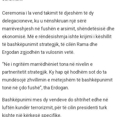
Ceremonia i la vend takimit të djeshëm të dy
delegacioneve, ku u nënshkruan një sërë
marrëveshjesh në fushën e arsimit, shëndetësisë dhe
ekonomisë. Më e rëndësishmja ishte krijimi i këshillit
të bashkëpunimit strategjik, të cilën Rama dhe
Ergodan zgjodhën ta vulosnin vetë.
“Ne i ngritëm marrëdhëniet tona në nivelin e
partneritetit strategjik. Ky hap që hodhëm sot do ta
mundësojë zhvillimin e mëtejshëm të bashkëpunimit
tonë në çdo fushë”, tha Erdogan.
Bashkëpunimi mes dy vendeve do shtrihet edhe në
luftën kundër terrorizmit, për të cilin presidenti turk
kishte një kërkesë specifike.