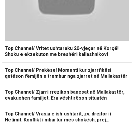
Top Channel/ Vritet ushtaraku 20-vjeçar në Korçë!
Shoku e ekzekuton me breshëri kallashnikovi
Top Channel/ Prekëse! Momenti kur zjarrfikësi
qetëson fëmijën e trembur nga zjarret në Mallakastër
Top Channel/ Zjarri rrezikon banesat në Mallakastër,
evakuohen familjet. Era vështirëson situatën
Top Channel/ Vrasja e ish-ushtarit, zv. drejtori i
Hetimit: Konflikt i mbartur mes shokësh, prej…