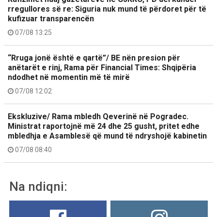
rregullores së re: Siguria nuk mund të përdoret për të
kufizuar transparencën
07/08 13:25
“Rruga jonë është e qartë”/ BE nën presion për
anëtarët e rinj, Rama për Financial Times: Shqipëria
ndodhet në momentin më të mirë
07/08 12:02
Ekskluzive/ Rama mbledh Qeverinë në Pogradec.
Ministrat raportojnë më 24 dhe 25 gusht, pritet edhe
mbledhja e Asamblesë që mund të ndryshojë kabinetin
07/08 08:40
Na ndiqni: