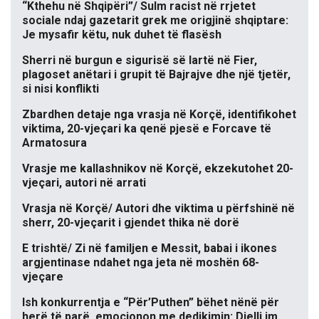
“Kthehu në Shqipëri”/ Sulm racist në rrjetet
sociale ndaj gazetarit grek me origjinë shqiptare:
Je mysafir këtu, nuk duhet të flasësh
Sherri në burgun e sigurisë së lartë në Fier,
plagoset anëtari i grupit të Bajrajve dhe një tjetër,
si nisi konflikti
Zbardhen detaje nga vrasja në Korçë, identifikohet
viktima, 20-vjeçari ka qenë pjesë e Forcave të
Armatosura
Vrasje me kallashnikov në Korçë, ekzekutohet 20-
vjeçari, autori në arrati
Vrasja në Korçë/ Autori dhe viktima u përfshinë në
sherr, 20-vjeçarit i gjendet thika në dorë
E trishtë/ Zi në familjen e Messit, babai i ikones
argjentinase ndahet nga jeta në moshën 68-
vjeçare
Ish konkurrentja e “Për’Puthen” bëhet nënë për
herë të parë, emocionon me dedikimin: Dielli im,