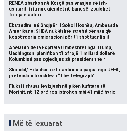
RENEA zbarkon në Korçë pas vrasjes së ish-
ushtarit, i riu nuk gjendet në banesë, zbulohet
fotoja e autorit
Ekstradimi në Shqipëri i Sokol Hoxhës, Ambasada
Amerikane: SHBA nuk është strehë për ata që
keqpërdorin emigracioni për t’i shpëtuar ligjit
Abelardo de la Espriela u mbështet nga Trump,
Uashingtoni planifikon t’i ofrojë 1 miliard dollarë
Kolumbisë pas zgjedhjes së presidentit të ri
Skandal/ E dashura e Infantinos u pagua nga UEFA,
pretendimi tronditës i “The Telegraph”
Fluksi i shtuar lëvizjesh në pikën kufitare të
Morinit, në 12 orë regjistrohen mbi 41 mijë hyrje
Më të lexuarat