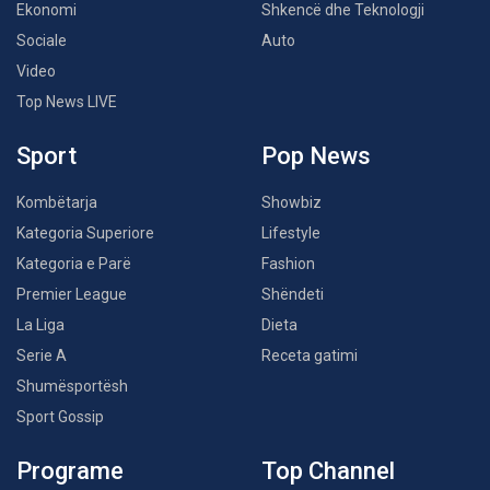
Ekonomi
Shkencë dhe Teknologji
Sociale
Auto
Video
Top News LIVE
Sport
Pop News
Kombëtarja
Showbiz
Kategoria Superiore
Lifestyle
Kategoria e Parë
Fashion
Premier League
Shëndeti
La Liga
Dieta
Serie A
Receta gatimi
Shumësportësh
Sport Gossip
Programe
Top Channel