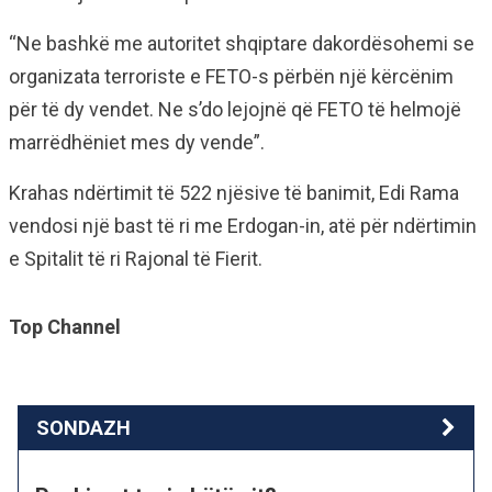
“Ne bashkë me autoritet shqiptare dakordësohemi se
organizata terroriste e FETO-s përbën një kërcënim
për të dy vendet. Ne s’do lejojnë që FETO të helmojë
marrëdhëniet mes dy vende”.
Krahas ndërtimit të 522 njësive të banimit, Edi Rama
vendosi një bast të ri me Erdogan-in, atë për ndërtimin
e Spitalit të ri Rajonal të Fierit.
Top Channel
SONDAZH