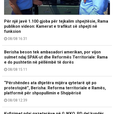
Për një javë 1.100 gjoba për tejkalim shpejtësie, Rama
publikon videon: Kamerat e trafikut së shpejti në
funksion
08/08 16:31
Berisha beson tek ambasadori amerikan, por vijon
sulmet ndaj SPAK-ut dhe Reformës Territoriale: Rama
e do pushtetin në pëllëmbë të dorës
08/08 15:11
“Përshëndes ata dhjetëra mijëra qytetarë që po
protestojnë”, Berisha: Reforma territoriale e Ramës,
platformë për shpopullimin e Shqipërisë
08/08 12:39
Kufizimet ndaj gazetarëve në GJKKO, PD del kundër