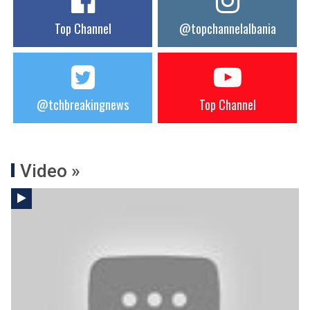
Top Channel
@topchannelalbania
@tchbreakingnews
Top Channel
Video »