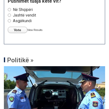
Pushimet tuaja këtë vit?
Në Shqipëri
Jashtë vendit
Asgjëkundi
Vote
View Results
Politikë »