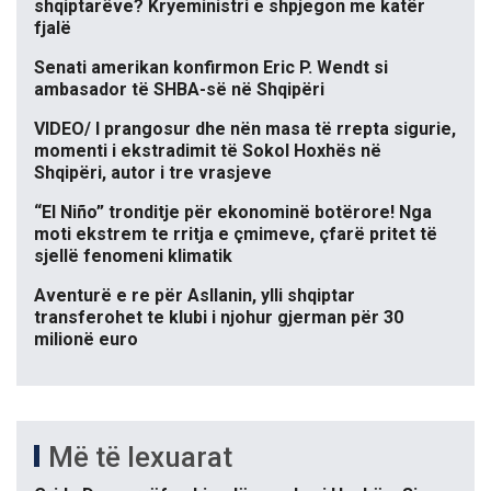
shqiptarëve? Kryeministri e shpjegon me katër
fjalë
Senati amerikan konfirmon Eric P. Wendt si
ambasador të SHBA-së në Shqipëri
VIDEO/ I prangosur dhe nën masa të rrepta sigurie,
momenti i ekstradimit të Sokol Hoxhës në
Shqipëri, autor i tre vrasjeve
“El Niño” tronditje për ekonominë botërore! Nga
moti ekstrem te rritja e çmimeve, çfarë pritet të
sjellë fenomeni klimatik
Aventurë e re për Asllanin, ylli shqiptar
transferohet te klubi i njohur gjerman për 30
milionë euro
Më të lexuarat