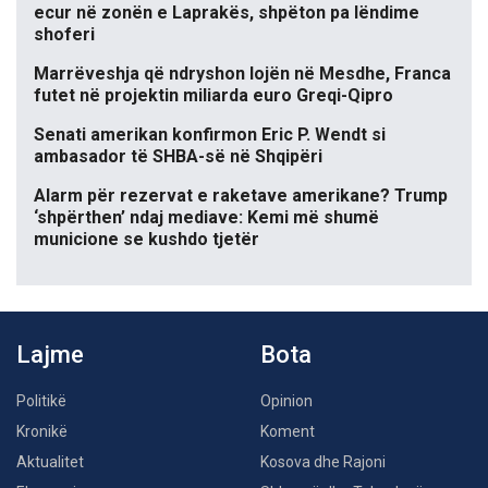
ecur në zonën e Laprakës, shpëton pa lëndime
shoferi
Marrëveshja që ndryshon lojën në Mesdhe, Franca
futet në projektin miliarda euro Greqi-Qipro
Senati amerikan konfirmon Eric P. Wendt si
ambasador të SHBA-së në Shqipëri
Alarm për rezervat e raketave amerikane? Trump
‘shpërthen’ ndaj mediave: Kemi më shumë
municione se kushdo tjetër
Lajme
Bota
Politikë
Opinion
Kronikë
Koment
Aktualitet
Kosova dhe Rajoni