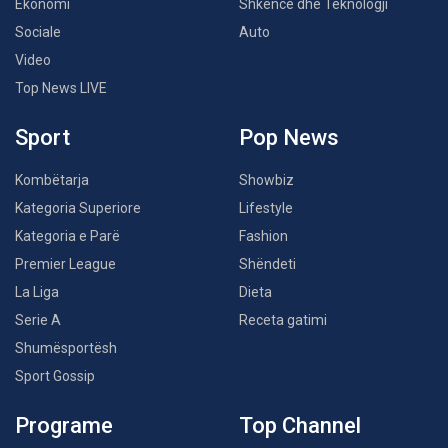
Ekonomi
Shkencë dhe Teknologji
Sociale
Auto
Video
Top News LIVE
Sport
Pop News
Kombëtarja
Showbiz
Kategoria Superiore
Lifestyle
Kategoria e Parë
Fashion
Premier League
Shëndeti
La Liga
Dieta
Serie A
Receta gatimi
Shumësportësh
Sport Gossip
Programe
Top Channel