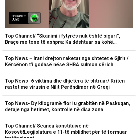
Top Channel/ “Skanimi i fytyrës nuk është siguri”,
Braçe me tone të ashpra: Ka dështuar sa kohë…
Top News – Irani drejton raketat nga shtetet e Gjirit /
Kërcënon t’i godasë nëse SHBA sulmon sërish
Top News- 6 viktima dhe dhjetëra të shtruar/ Rriten
rastet me virusin e Nilit Perëndimor në Greqi
Top News- Dy kilogramë flori u grabitën në Paskuqan,
detaje nga hetimet, kontrolle në disa zona
Top Channel/ Seanca konstituive në
Kosovë!Legjislatura e 11-të mblidhet për të formuar