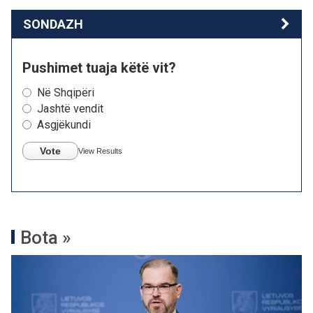
SONDAZH
Pushimet tuaja këtë vit?
Në Shqipëri
Jashtë vendit
Asgjëkundi
Vote
View Results
Bota »