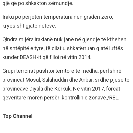
gjë që po shkakton sëmundje.
Iraku po përjeton temperatura nën gradën zero,
kryesisht gjatë netëve.
Qindra mijëra irakianë nuk janë në gjendje të kthehen
në shtëpitë e tyre, të cilat u shkatërruan gjatë luftës
kundër DEASH-it që filloi në vitin 2014.
Grupi terrorist pushtoi territore të mëdha, përfshirë
provincat Mosul, Salahuddin dhe Anbar, si dhe pjesë të
provincave Diyala dhe Kerkuk. Në vitin 2017, forcat
qeveritare morën përsëri kontrollin e zonave./REL.
Top Channel