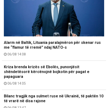
Alarm në Baltik, Lituania paralajmëron për skenar rus
me “flamur të rremë” ndaj NATO-s
06/08 14:08
Kriza brenda krizës së Ebolës, punonjësit
shëndetësorë kërcënojnë bojkotin për pagat e
papaguara
06/08 14:05
Bilanc tragjik nga sulmet ruse në Ukrainë, të paktën 10
të vrarë në disa rajone
06/08 13:47