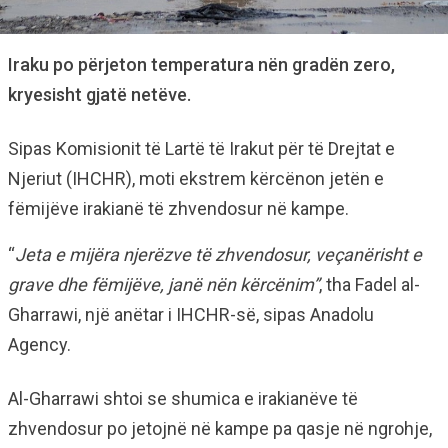
Iraku po përjeton temperatura nën gradën zero,
kryesisht gjatë netëve.
Sipas Komisionit të Lartë të Irakut për të Drejtat e
Njeriut (IHCHR), moti ekstrem kërcënon jetën e
fëmijëve irakianë të zhvendosur në kampe.
“
Jeta e mijëra njerëzve të zhvendosur, veçanërisht e
grave dhe fëmijëve, janë nën kërcënim”
, tha Fadel al-
Gharrawi, një anëtar i IHCHR-së, sipas Anadolu
Agency.
Al-Gharrawi shtoi se shumica e irakianëve të
zhvendosur po jetojnë në kampe pa qasje në ngrohje,