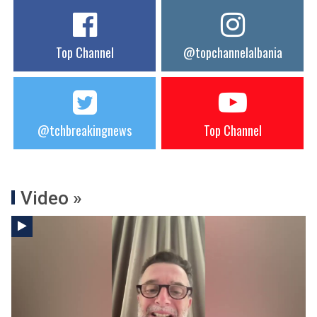
Top Channel
@topchannelalbania
@tchbreakingnews
Top Channel
Video »