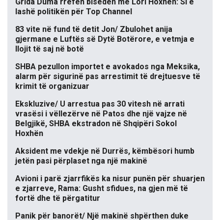
Grida Duma rrëfen bisedën me Lori Hoxhën: Si e
lashë politikën për Top Channel
83 vite në fund të detit Jon/ Zbulohet anija
gjermane e Luftës së Dytë Botërore, e vetmja e
llojit të saj në botë
SHBA pezullon importet e avokados nga Meksika,
alarm për sigurinë pas arrestimit të drejtuesve të
krimit të organizuar
Ekskluzive/ U arrestua pas 30 vitesh në arrati
vrasësi i vëllezërve në Patos dhe një vajze në
Belgjikë, SHBA ekstradon në Shqipëri Sokol
Hoxhën
Aksident me vdekje në Durrës, këmbësori humb
jetën pasi përplaset nga një makinë
Avioni i parë zjarrfikës ka nisur punën për shuarjen
e zjarreve, Rama: Gusht sfidues, na gjen më të
fortë dhe të përgatitur
Panik për banorët/ Një makinë shpërthen duke