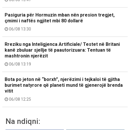
Pasiguria për Hormuzin mban nën presion tregjet,
çmimi i naftës ngjitet mbi 80 dollarë
06/08 13:30
Rreziku nga Inteligjenca Artificiale/ Testet në Britani
kanë zbuluar sjellje të paautorizuara: Tentuan të
mashtronin njerëzit
06/08 13:19
Bota po jeton në “borxh”, njerëzimi i tejkaloi të gjitha
burimet natyrore që planeti mund të gjenerojë brenda
vitit
06/08 12:25
Na ndiqni: