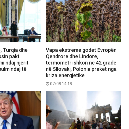
, Turqia dhe
Vapa ekstreme godet Evropën
osin pakt
Qendrore dhe Lindore,
mi ndaj njërit
termometri shkon në 42 gradë
sulm ndaj të
në Sllovaki, Polonia preket nga
kriza energjetike
07/08 14:18