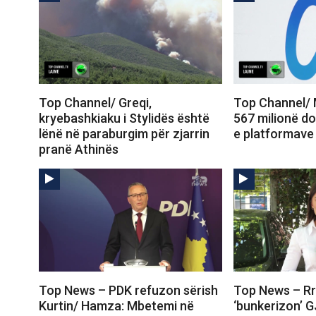
Top Channel/ Greqi,
Top Channel/ 
kryebashkiaku i Stylidës është
567 milionë do
lënë në paraburgim për zjarrin
e platformave 
pranë Athinës
Top News – PDK refuzon sërish
Top News – Rr
Kurtin/ Hamza: Mbetemi në
‘bunkerizon’ G