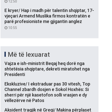
12:50
E kryer/ Hap i madh për talentin shqiptar, 17-
vjeçari Armend Muslika firmos kontratën e
parë profesioniste me gjigantin anglez
10:55
Më të lexuarat
Vajza e ish-ministrit Beqaj heq dorë nga
shtetësia shqiptare, dekreti miratohet nga
Presidenti
Ekskluzive/ I ekstraduar pas 30 vitesh, Top
Channel zbardh dosjen e Sokol Hoxhës: Si
sherri për një kasetofon solli vrasjen e dy
vëllezërve në Patos
Aksident tragjik në Greqi/ Makina përplaset