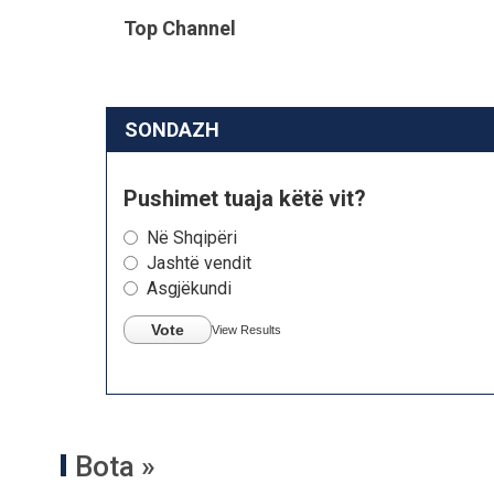
Top Channel
SONDAZH
Pushimet tuaja këtë vit?
Në Shqipëri
Jashtë vendit
Asgjëkundi
Vote
View Results
Bota »