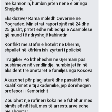
me kamionin, humbin jetën nënë e bir nga
Shqipëria
Ekskluzive/ Rama mbledh Qeverinë në
Pogradec. Ministrat raportojnë më 24 dhe
25 gusht, pritet edhe mbledhja e Asamblesë
që mund të ndryshojë kabinetin
Konflikt me stafin e hotelit në Dhërmi,
shpallet në kërkim ish-zyrtari i policisë
Tragjike/ Po ktheheshin në Gjermani pas
pushimeve në vendlindje, humbin jetën në
aksident tre anëtarët e familjes nga Kosova
Akuzohet për plagjiaturë dhe pasaktësi në
kualifikimet e tij akademike, jep dorëheqjen
profesori i Kembrixhit
Zbulohet një rafineri kokaine e fshehur mes
bimësisë në Itali, mes të arrestuarve edhe
një shqiptar