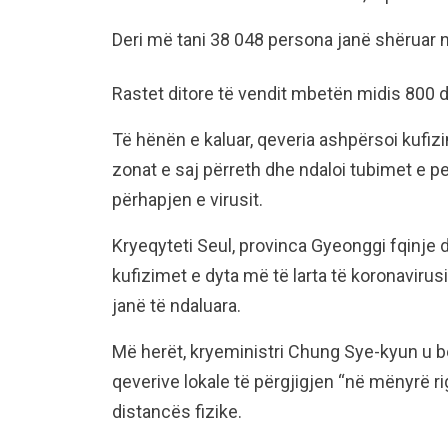
Deri më tani 38 048 persona janë shëruar
Rastet ditore të vendit mbetën midis 800 de
Të hënën e kaluar, qeveria ashpërsoi kufi
zonat e saj përreth dhe ndaloi tubimet e
përhapjen e virusit.
Kryeqyteti Seul, provinca Gyeonggi fqinje 
kufizimet e dyta më të larta të koronavir
janë të ndaluara.
Më herët, kryeministri Chung Sye-kyun u bë
qeverive lokale të përgjigjen “në mënyrë ri
distancës fizike.