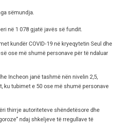
 nga sëmundja.
ri në 1 078 gjatë javës së fundit.
zimet kundër COVID-19 në kryeqytetin Seul dhe
 pesë ose më shumë personave për të ndaluar
dhe Incheon janë tashmë nën nivelin 2,5,
usit, ku tubimet e 50 ose më shumë personave
ri thirrje autoriteteve shëndetësore dhe
goroze” ndaj shkeljeve të rregullave të