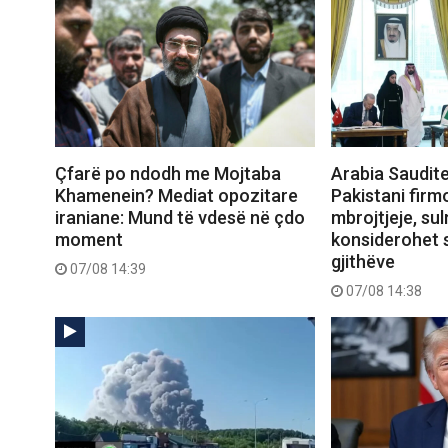
Çfarë po ndodh me Mojtaba
Arabia Saudite
Khamenein? Mediat opozitare
Pakistani firm
iraniane: Mund të vdesë në çdo
mbrojtjeje, sul
moment
konsiderohet 
gjithëve
07/08 14:39
07/08 14:38