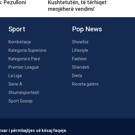
s: Pezulloni
Kushtetutën, të tërhiqet
menjëherë vendimi’
Sport
Pop News
Kombëtarja
Showbiz
Kategoria Superiore
Lifestyle
Kategoria e Parë
Fashion
Premier League
Shëndeti
La Liga
Dieta
Serie A
Receta gatimi
Shumësportësh
Sport Gossip
uar i përmbajtjes së kësaj faqeje.