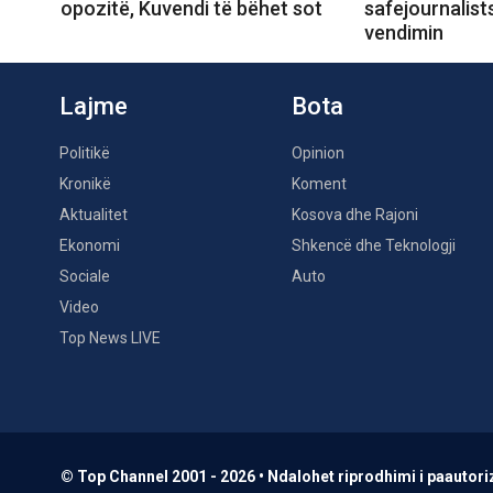
opozitë, Kuvendi të bëhet sot
safejournalist
vendimin
Lajme
Bota
Politikë
Opinion
Kronikë
Koment
Aktualitet
Kosova dhe Rajoni
Ekonomi
Shkencë dhe Teknologji
Sociale
Auto
Video
Top News LIVE
© Top Channel 2001 - 2026 • Ndalohet riprodhimi i paautoriz