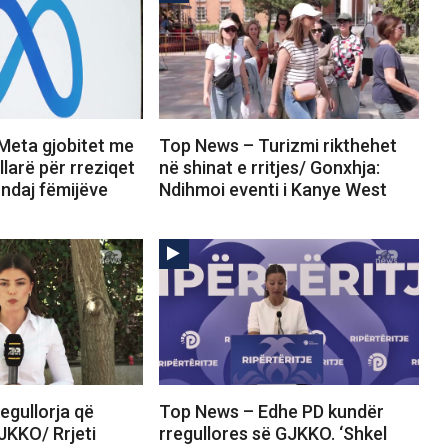
Meta gjobitet me
Top News – Turizmi rikthehet
llarë për rreziqet
në shinat e rritjes/ Gonxhja:
ndaj fëmijëve
Ndihmoi eventi i Kanye West
egullorja që
Top News – Edhe PD kundër
JKKO/ Rrjeti
rregullores së GJKKO. ‘Shkel