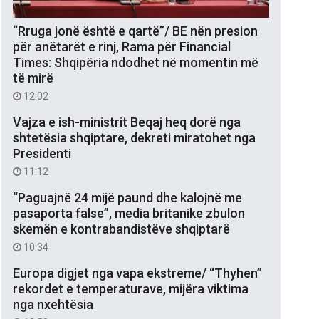
“Rruga jonë është e qartë”/ BE nën presion
për anëtarët e rinj, Rama për Financial
Times: Shqipëria ndodhet në momentin më
të mirë
12:02
Vajza e ish-ministrit Beqaj heq dorë nga
shtetësia shqiptare, dekreti miratohet nga
Presidenti
11:12
“Paguajnë 24 mijë paund dhe kalojnë me
pasaporta false”, media britanike zbulon
skemën e kontrabandistëve shqiptarë
10:34
Europa digjet nga vapa ekstreme/ “Thyhen”
rekordet e temperaturave, mijëra viktima
nga nxehtësia