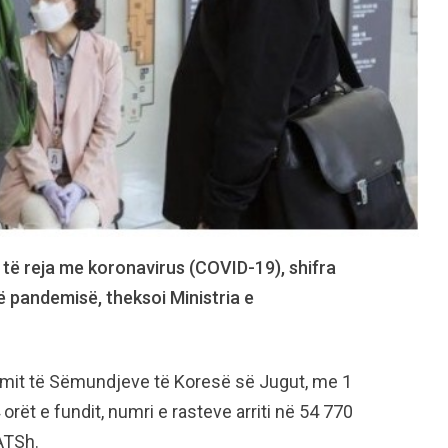
 të reja me koronavirus (COVID-19), shifra
të pandemisë, theksoi Ministria e
limit të Sëmundjeve të Koresë së Jugut, me 1
 orët e fundit, numri e rasteve arriti në 54 770
ATSh.