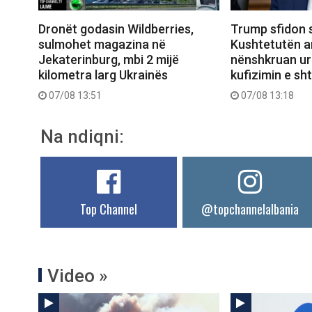
Dronët godasin Wildberries,
Trump sfidon 
sulmohet magazina në
Kushtetutën a
Jekaterinburg, mbi 2 mijë
nënshkruan urd
kilometra larg Ukrainës
kufizimin e sht
07/08 13:51
07/08 13:18
Na ndiqni:
Top Channel
@topchannelalbania
Video »