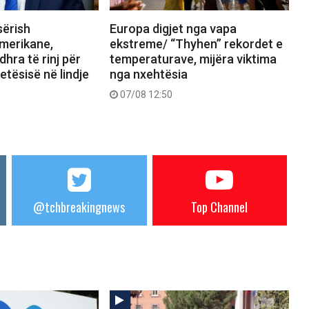
sërish
Europa digjet nga vapa
merikane,
ekstreme/ “Thyhen” rekordet e
hra të rinj për
temperaturave, mijëra viktima
etësisë në lindje
nga nxehtësia
07/08 12:50
@tchbreakingnews
Top Channel