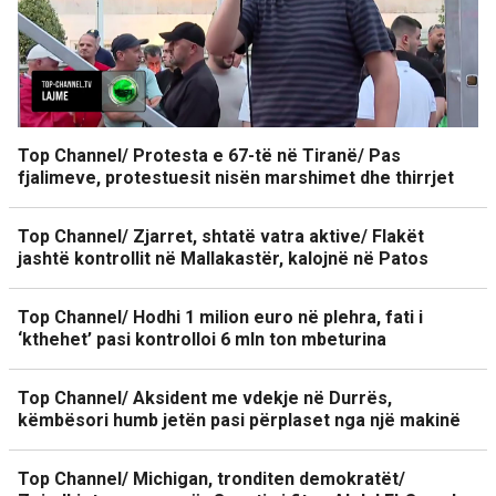
Top Channel/ Protesta e 67-të në Tiranë/ Pas
fjalimeve, protestuesit nisën marshimet dhe thirrjet
Top Channel/ Zjarret, shtatë vatra aktive/ Flakët
jashtë kontrollit në Mallakastër, kalojnë në Patos
Top Channel/ Hodhi 1 milion euro në plehra, fati i
‘kthehet’ pasi kontrolloi 6 mln ton mbeturina
Top Channel/ Aksident me vdekje në Durrës,
këmbësori humb jetën pasi përplaset nga një makinë
Top Channel/ Michigan, tronditen demokratët/