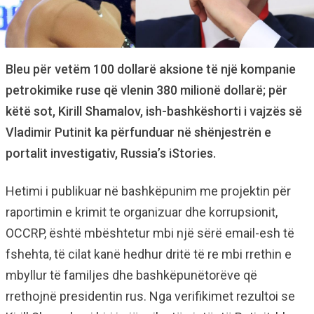
Bleu për vetëm 100 dollarë aksione të një kompanie
petrokimike ruse që vlenin 380 milionë dollarë; për
këtë sot, Kirill Shamalov, ish-bashkëshorti i vajzës së
Vladimir Putinit ka përfunduar në shënjestrën e
portalit investigativ, Russia’s iStories.
Hetimi i publikuar në bashkëpunim me projektin për
raportimin e krimit te organizuar dhe korrupsionit,
OCCRP, është mbështetur mbi një sërë email-esh të
fshehta, të cilat kanë hedhur dritë të re mbi rrethin e
mbyllur të familjes dhe bashkëpunëtorëve që
rrethojnë presidentin rus. Nga verifikimet rezultoi se