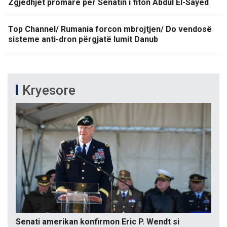
Zgjedhjet promare për Senatin i fiton Abdul El-Sayed
Top Channel/ Rumania forcon mbrojtjen/ Do vendosë
sisteme anti-dron përgjatë lumit Danub
Kryesore
Senati amerikan konfirmon Eric P. Wendt si