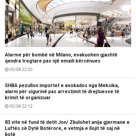
Alarme për bombë në Milano, evakuohen gjashtë
qendra tregtare pas një emaili kërcënues
05/08 22:20
SHBA pezullon importet e avokados nga Meksika,
alarm për sigurinë pas arrestimit të drejtuesve të
krimit të organizuar
05/08 22:12
83 vite në fund të detit Jon/ Zbulohet anija gjermane e
Luftës së Dytë Botërore, e vetmja e llojit të saj në
botë