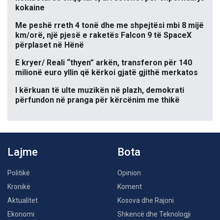
kokaine
Me peshë rreth 4 tonë dhe me shpejtësi mbi 8 mijë
km/orë, një pjesë e raketës Falcon 9 të SpaceX
përplaset në Hënë
E kryer/ Reali “thyen” arkën, transferon për 140
milionë euro yllin që kërkoi gjatë gjithë merkatos
I kërkuan të ulte muzikën në plazh, demokrati
përfundon në pranga për kërcënim me thikë
Lajme
Bota
Politikë
Opinion
Kronikë
Koment
Aktualitet
Kosova dhe Rajoni
Ekonomi
Shkencë dhe Teknologji