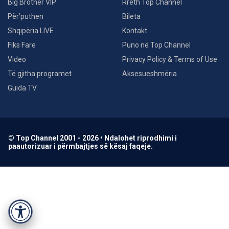
Big Brother VIP
Rreth Top Channel
Për’puthen
Bileta
Shqipëria LIVE
Kontakt
Fiks Fare
Puno në Top Channel
Video
Privacy Policy & Terms of Use
Të gjitha programet
Aksesueshmëria
Guida TV
© Top Channel 2001 - 2026 • Ndalohet riprodhimi i
paautorizuar i përmbajtjes së kësaj faqeje.
Accessibility