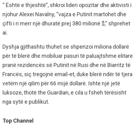
“ Është e thjeshtë”, shkroi lideri opozitar dhe aktivisti i
njohur Alexei Navalny, “vajza e Putinit martohet dhe
çifti i ri merr një dhuratë prej 380 milionë $,” shprehet
ai.
Dyshja gjithashtu thuhet se shpenzoi miliona dollarë
për të blerë dhe mobiluar pasuri të paluajtshme elitare
pranë rezidencës së Putinit në Rusi dhe në Biarritz të
Francës, siç tregojnë email-et, duke blerë ndër të tjera
vetëm një qilim për 66 mijë dollarë. Ishte një jetë
luksoze, thotë the Guardian, e cila u fsheh tërësisht
nga sytë e publikut.
Top Channel