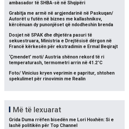
ambasador të SHBA-së në Shqipëri
Grabitja me armë në argjendarinë në Paskuqan/
Autorët u futën në biznes me kallashnikov,
kërcënuan dy punonjëset që ndodheshin brenda
Dosjet në SPAK dhe dhjetëra pasuri të
sekuestruara, Ministria e Drejtësisë dërgon në
Francë kërkesën për ekstradimin e Ermal Beqirajt
‘Çmendet’ moti/ Austria shënon rekord të ri
temperaturash, termometri arrin në 41.2°C
Foto/ Vinicius kryen veprimin e papritur, shtohen
spekulimet për rinovimin me Realin
Më të lexuarat
Grida Duma rrëfen bisedën me Lori Hoxhën: Si e
lashë politikën për Top Channel