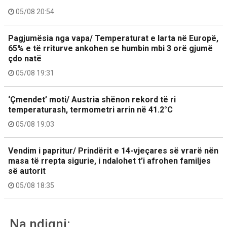
05/08 20:54
Pagjumësia nga vapa/ Temperaturat e larta në Europë,
65% e të rriturve ankohen se humbin mbi 3 orë gjumë
çdo natë
05/08 19:31
‘Çmendet’ moti/ Austria shënon rekord të ri
temperaturash, termometri arrin në 41.2°C
05/08 19:03
Vendim i papritur/ Prindërit e 14-vjeçares së vrarë nën
masa të rrepta sigurie, i ndalohet t’i afrohen familjes
së autorit
05/08 18:35
Na ndiqni: