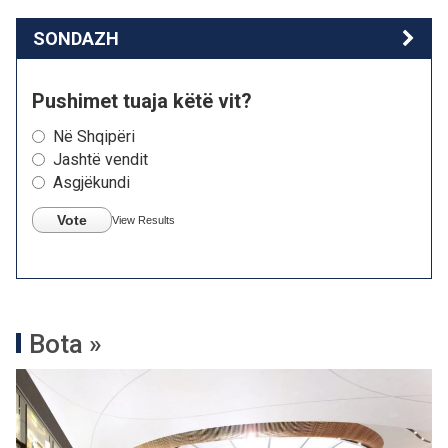
SONDAZH
Pushimet tuaja këtë vit?
Në Shqipëri
Jashtë vendit
Asgjëkundi
Vote
View Results
Bota »