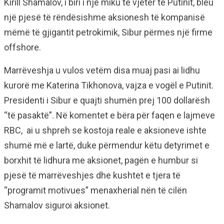
Kirill Shamalov, i biri i një miku të vjetër të Putinit, bleu
një pjesë të rëndësishme aksionesh të kompanisë
mëmë të gjigantit petrokimik, Sibur përmes një firme
offshore.
Marrëveshja u vulos vetëm disa muaj pasi ai lidhu
kurorë me Katerina Tikhonova, vajza e vogël e Putinit.
Presidenti i Sibur e quajti shumën prej 100 dollarësh
“të pasaktë”. Në komentet e bëra për faqen e lajmeve
RBC, ai u shpreh se kostoja reale e aksioneve ishte
shumë më e lartë, duke përmendur këtu detyrimet e
borxhit të lidhura me aksionet, pagën e humbur si
pjesë të marrëveshjes dhe kushtet e tjera të
“programit motivues” menaxherial nën të cilën
Shamalov siguroi aksionet.