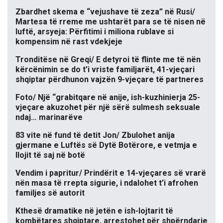
Zbardhet skema e “vejushave të zeza” në Rusi/
Martesa të rreme me ushtarët para se të nisen në
luftë, arsyeja: Përfitimi i miliona rublave si
kompensim në rast vdekjeje
Tronditëse në Greqi/ E detyroi të flinte me të nën
kërcënimin se do t’i vriste familjarët, 41-vjeçari
shqiptar përdhunon vajzën 9-vjeçare të partneres
Foto/ Një “grabitqare në anije, ish-kuzhinierja 25-
vjeçare akuzohet për një sërë sulmesh seksuale
ndaj… marinarëve
83 vite në fund të detit Jon/ Zbulohet anija
gjermane e Luftës së Dytë Botërore, e vetmja e
llojit të saj në botë
Vendim i papritur/ Prindërit e 14-vjeçares së vrarë
nën masa të rrepta sigurie, i ndalohet t’i afrohen
familjes së autorit
Kthesë dramatike në jetën e ish-lojtarit të
kombëtares shqiptare, arrestohet për shpërndarje