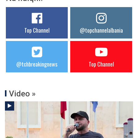
Top Channel
@topchannelalbania
@tchbreakingnews
Top Channel
Video »