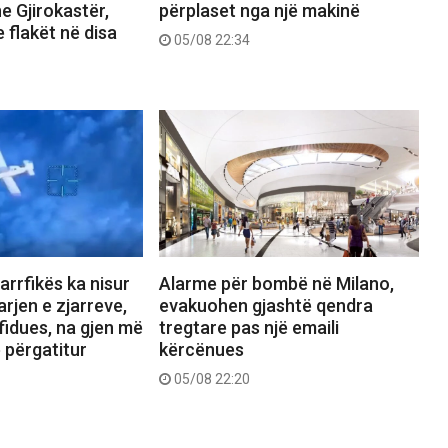
e Gjirokastër,
përplaset nga një makinë
 flakët në disa
05/08 22:34
jarrfikës ka nisur
Alarme për bombë në Milano,
rjen e zjarreve,
evakuohen gjashtë qendra
fidues, na gjen më
tregtare pas një emaili
ë përgatitur
kërcënues
05/08 22:20