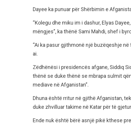
Dayee ka punuar për Shërbimin e Afganistan
“Kolegu dhe miku im i dashur, Elyas Dayee,
mëngjes”, ka thënë Sami Mahdi, shef i byr
“Ai ka pasur gjithmonë një buzëqeshje në f
ai.
Zëdhënësi i presidencës afgane, Siddiq Si
thënë se duke thënë se mbrapa sulmit qënd
mediave në Afganistan”.
Dhuna është rritur në gjithë Afganistan, te
duke zhvilluar takime në Katar për të gjetu
Ende nuk është bërë asnjë pikë kthese prej