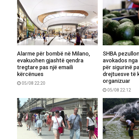
Alarme për bombë në Milano,
SHBA pezullon
evakuohen gjashtë qendra
avokados nga 
tregtare pas një emaili
për sigurinë pa
kërcënues
drejtuesve të k
organizuar
05/08 22:20
05/08 22:12