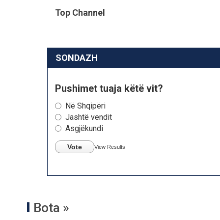
Top Channel
SONDAZH
Pushimet tuaja këtë vit?
Në Shqipëri
Jashtë vendit
Asgjëkundi
Vote
View Results
Bota »