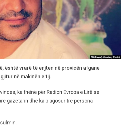
rë, është vrarë të enjten në provicën afgane
jitur në makinën e tij.
vinces, ka thënë për Radion Evropa e Lirë se
arë gazetarin dhe ka plagosur tre persona
 sulmin.