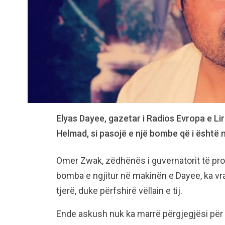
Elyas Dayee, gazetar i Radios Evropa e Li
Helmad, si pasojë e një bombe që i është ng
Omer Zwak, zëdhënës i guvernatorit të pro
bomba e ngjitur në makinën e Dayee, ka vr
tjerë, duke përfshirë vëllain e tij.
Ende askush nuk ka marrë përgjegjësi për