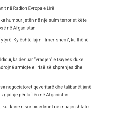
it në Radion Evropa e Lirë.
 ka humbur jetën në një sulm terrorist këtë
osë në Afganistan.
ytyrë. Ky është lajm i tmerrshëm”, ka thënë
ddiqui, ka dënuar “vrasjen” e Dayees duke
rojnë armiqtë e lirisë së shprehjes dhe
ksa negociatorët qeveritarë dhe talibanët janë
r zgjidhje për luftën në Afganistan.
 kur kanë nisur bisedimet në muajin shtator.