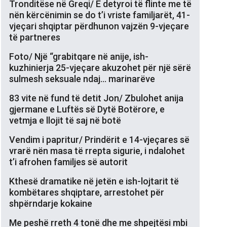
Tronditëse në Greqi/ E detyroi të flinte me të
nën kërcënimin se do t’i vriste familjarët, 41-
vjeçari shqiptar përdhunon vajzën 9-vjeçare
të partneres
Foto/ Një “grabitqare në anije, ish-
kuzhinierja 25-vjeçare akuzohet për një sërë
sulmesh seksuale ndaj… marinarëve
83 vite në fund të detit Jon/ Zbulohet anija
gjermane e Luftës së Dytë Botërore, e
vetmja e llojit të saj në botë
Vendim i papritur/ Prindërit e 14-vjeçares së
vrarë nën masa të rrepta sigurie, i ndalohet
t’i afrohen familjes së autorit
Kthesë dramatike në jetën e ish-lojtarit të
kombëtares shqiptare, arrestohet për
shpërndarje kokaine
Me peshë rreth 4 tonë dhe me shpejtësi mbi