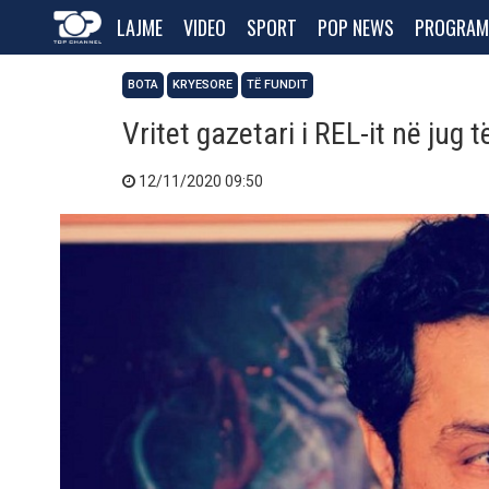
LAJME
VIDEO
SPORT
POP NEWS
PROGRAM
BOTA
KRYESORE
TË FUNDIT
Vritet gazetari i REL-it në jug 
12/11/2020 09:50