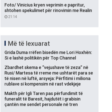
Foto/ Vinicius kryen veprimin e papritur,
shtohen spekulimet për rinovimin me Realin
21:14
Më të lexuarat
Grida Duma rrëfen bisedën me Lori Hoxhën:
Si e lashë politikën për Top Channel
Zbardhet skema e “vejushave të zeza” në
Rusi/ Martesa të rreme me ushtarët para se
të nisen në luftë, arsyeja: Përfitimi i miliona
rublave si kompensim në rast vdekjeje
Makth për Igli Taren pas përfundimit të
funeralit të Baresit, hajdutët i grabisin
çantën me sendet personale në tren