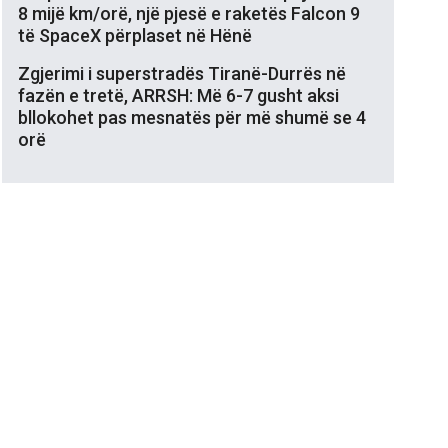
8 mijë km/orë, një pjesë e raketës Falcon 9
të SpaceX përplaset në Hënë
Zgjerimi i superstradës Tiranë-Durrës në
fazën e tretë, ARRSH: Më 6-7 gusht aksi
bllokohet pas mesnatës për më shumë se 4
orë