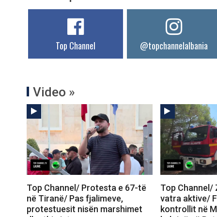
Top Channel
@topchannelalbania
Video »
Top Channel/ Protesta e 67-të
Top Channel/ Z
në Tiranë/ Pas fjalimeve,
vatra aktive/ 
protestuesit nisën marshimet
kontrollit në M