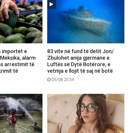
 importet e
83 vite në fund të detit Jon/
Meksika, alarm
Zbulohet anija gjermane e
s arrestimit të
Luftës së Dytë Botërore, e
rimit të
vetmja e llojit të saj në botë
05/08 20:54