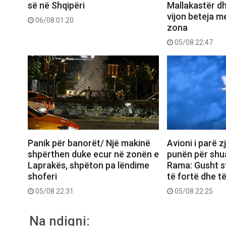
së në Shqipëri
Mallakastër dh
vijon beteja me
06/08 01:20
zona
05/08 22:47
Panik për banorët/ Një makinë
Avioni i parë z
shpërthen duke ecur në zonën e
punën për shua
Laprakës, shpëton pa lëndime
Rama: Gusht s
shoferi
të fortë dhe t
05/08 22:31
05/08 22:25
Na ndiqni: