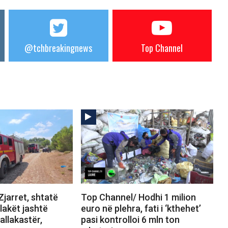
@tchbreakingnews
Top Channel
jarret, shtatë
Top Channel/ Hodhi 1 milion
Flakët jashtë
euro në plehra, fati i ‘kthehet’
allakastër,
pasi kontrolloi 6 mln ton