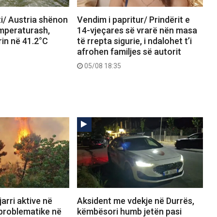
i/ Austria shënon
Vendim i papritur/ Prindërit e
emperaturash,
14-vjeçares së vrarë nën masa
in në 41.2°C
të rrepta sigurie, i ndalohet t’i
afrohen familjes së autorit
05/08 18:35
arri aktive në
Aksident me vdekje në Durrës,
 problematike në
këmbësori humb jetën pasi