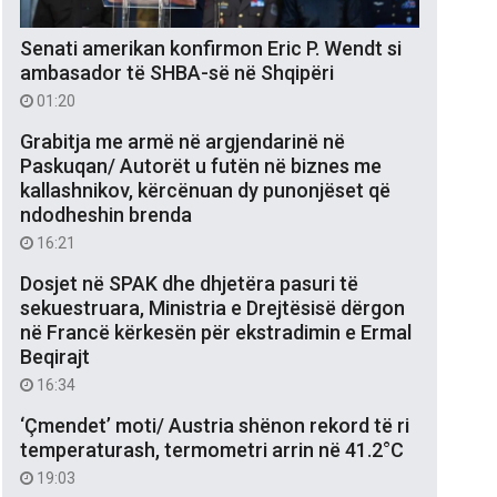
Senati amerikan konfirmon Eric P. Wendt si
ambasador të SHBA-së në Shqipëri
01:20
Grabitja me armë në argjendarinë në
Paskuqan/ Autorët u futën në biznes me
kallashnikov, kërcënuan dy punonjëset që
ndodheshin brenda
16:21
Dosjet në SPAK dhe dhjetëra pasuri të
sekuestruara, Ministria e Drejtësisë dërgon
në Francë kërkesën për ekstradimin e Ermal
Beqirajt
16:34
‘Çmendet’ moti/ Austria shënon rekord të ri
temperaturash, termometri arrin në 41.2°C
19:03