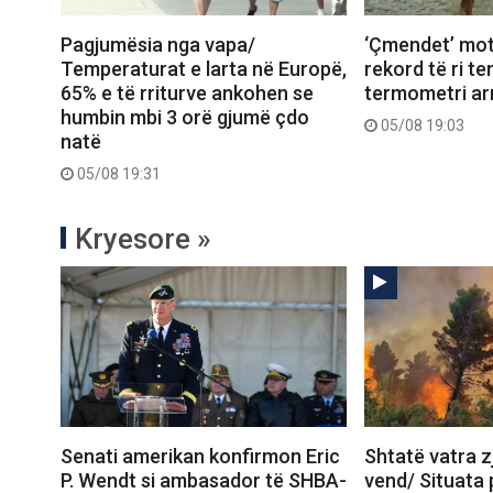
Pagjumësia nga vapa/
‘Çmendet’ mot
Temperaturat e larta në Europë,
rekord të ri t
65% e të rriturve ankohen se
termometri arr
humbin mbi 3 orë gjumë çdo
05/08 19:03
natë
05/08 19:31
Kryesore »
Senati amerikan konfirmon Eric
Shtatë vatra zj
P. Wendt si ambasador të SHBA-
vend/ Situata