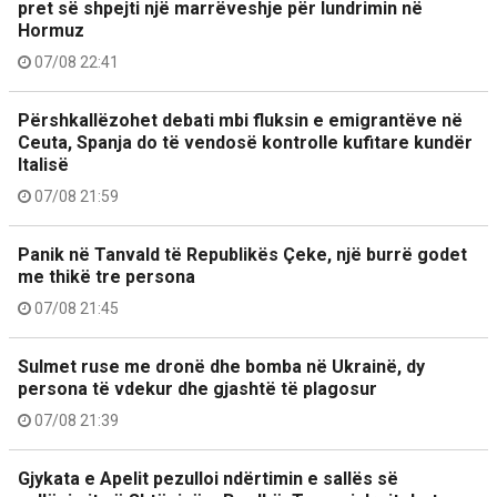
pret së shpejti një marrëveshje për lundrimin në
Hormuz
07/08 22:41
Përshkallëzohet debati mbi fluksin e emigrantëve në
Ceuta, Spanja do të vendosë kontrolle kufitare kundër
Italisë
07/08 21:59
Panik në Tanvald të Republikës Çeke, një burrë godet
me thikë tre persona
07/08 21:45
Sulmet ruse me dronë dhe bomba në Ukrainë, dy
persona të vdekur dhe gjashtë të plagosur
07/08 21:39
Gjykata e Apelit pezulloi ndërtimin e sallës së