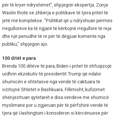
për të kryer ndryshimet”, shpjegon ekspertja. Zonja
Waslin thotë se zhbërja e politikave të tjera pritet të
jetë më komplekse. “Politikat që u ndryshuan përmes
rregulloreve ka të ngjarë të kërkojnë rregullore të reja
dhe një periudhë të re për të dëgjuar komente nga
publiku,” shpjegon ajo.
100 ditët e para
Brenda 100 ditëve të para, Biden-i pritet të shfuqizojë
urdhrin ekzekutiv të presidentit Trump që ndaloi
shumicën e shtetasve nga vende të caktuara të
vizitojnë Shtetet e Bashkuara. Fillimisht, kufizimet
shënjestruan qytetarët e disa vendeve me shumicë
myslimane por u zgjeruan për të përfshirë vende të
tjera që Uashingtoni i konsideron si kërcënuese për