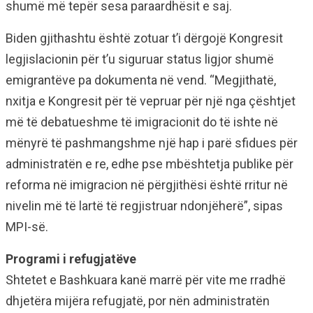
shumë më tepër sesa paraardhësit e saj.
Biden gjithashtu është zotuar t’i dërgojë Kongresit
legjislacionin për t’u siguruar status ligjor shumë
emigrantëve pa dokumenta në vend. “Megjithatë,
nxitja e Kongresit për të vepruar për një nga çështjet
më të debatueshme të imigracionit do të ishte në
mënyrë të pashmangshme një hap i parë sfidues për
administratën e re, edhe pse mbështetja publike për
reforma në imigracion në përgjithësi është rritur në
nivelin më të lartë të regjistruar ndonjëherë”, sipas
MPI-së.
Programi i refugjatëve
Shtetet e Bashkuara kanë marrë për vite me rradhë
dhjetëra mijëra refugjatë, por nën administratën