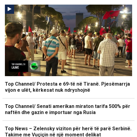
Top Channel/ Protesta e 69-të në Tiranë. Pjesëmarrja
vijon e ulët, kërkesat nuk ndryshojnë
Top Channel/ Senati amerikan miraton tarifa 500% për
naftën dhe gazin e importuar nga Rusia
Top News – Zelensky viziton për herë të parë Serbinë.
Takime me Vuçiçin në një moment delikat