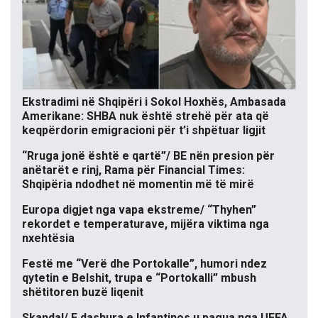
Ekstradimi në Shqipëri i Sokol Hoxhës, Ambasada
Amerikane: SHBA nuk është strehë për ata që
keqpërdorin emigracioni për t’i shpëtuar ligjit
“Rruga jonë është e qartë”/ BE nën presion për
anëtarët e rinj, Rama për Financial Times:
Shqipëria ndodhet në momentin më të mirë
Europa digjet nga vapa ekstreme/ “Thyhen”
rekordet e temperaturave, mijëra viktima nga
nxehtësia
Festë me “Verë dhe Portokalle”, humori ndez
qytetin e Belshit, trupa e “Portokalli” mbush
shëtitoren buzë liqenit
Skandal/ E dashura e Infantinos u pagua nga UEFA,