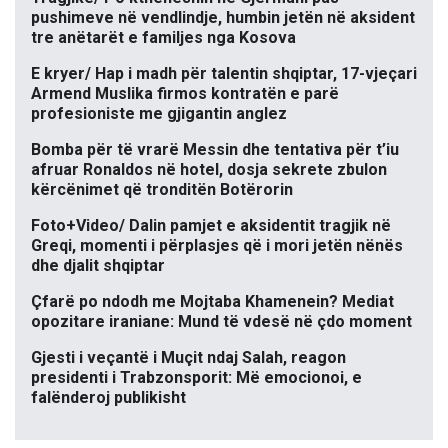
pushimeve në vendlindje, humbin jetën në aksident
tre anëtarët e familjes nga Kosova
E kryer/ Hap i madh për talentin shqiptar, 17-vjeçari
Armend Muslika firmos kontratën e parë
profesioniste me gjigantin anglez
Bomba për të vrarë Messin dhe tentativa për t’iu
afruar Ronaldos në hotel, dosja sekrete zbulon
kërcënimet që tronditën Botërorin
Foto+Video/ Dalin pamjet e aksidentit tragjik në
Greqi, momenti i përplasjes që i mori jetën nënës
dhe djalit shqiptar
Çfarë po ndodh me Mojtaba Khamenein? Mediat
opozitare iraniane: Mund të vdesë në çdo moment
Gjesti i veçantë i Muçit ndaj Salah, reagon
presidenti i Trabzonsporit: Më emocionoi, e
falënderoj publikisht