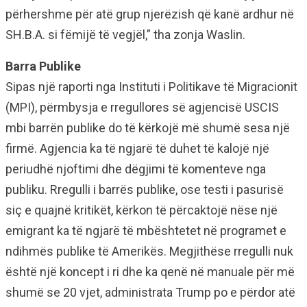
përhershme për atë grup njerëzish që kanë ardhur në
SH.B.A. si fëmijë të vegjël,” tha zonja Waslin.
Barra Publike
Sipas një raporti nga Instituti i Politikave të Migracionit
(MPI), përmbysja e rregullores së agjencisë USCIS
mbi barrën publike do të kërkojë më shumë sesa një
firmë. Agjencia ka të ngjarë të duhet të kalojë një
periudhë njoftimi dhe dëgjimi të komenteve nga
publiku. Rregulli i barrës publike, ose testi i pasurisë
siç e quajnë kritikët, kërkon të përcaktojë nëse një
emigrant ka të ngjarë të mbështetet në programet e
ndihmës publike të Amerikës. Megjithëse rregulli nuk
është një koncept i ri dhe ka qenë në manuale për më
shumë se 20 vjet, administrata Trump po e përdor atë