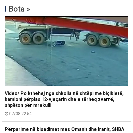
Bota »
Video/ Po kthehej nga shkolla në shtëpi me biçikletë,
kamioni përplas 12-vjeçarin dhe e tërheq zvarrë,
shpëton për mrekulli
07/08 22:54
Përparime në bisedimet mes Omanit dhe Iranit, SHBA