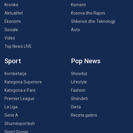
Kronikë
Koment
Aktualitet
Kosova dhe Rajoni
Ekonomi
Shkencë dhe Teknologji
Sociale
Auto
Video
Top News LIVE
Sport
Pop News
Kombëtarja
Showbiz
Kategoria Superiore
Lifestyle
Kategoria e Parë
Fashion
Premier League
Shëndeti
La Liga
Dieta
Serie A
Receta gatimi
Shumësportësh
Sport Gossip