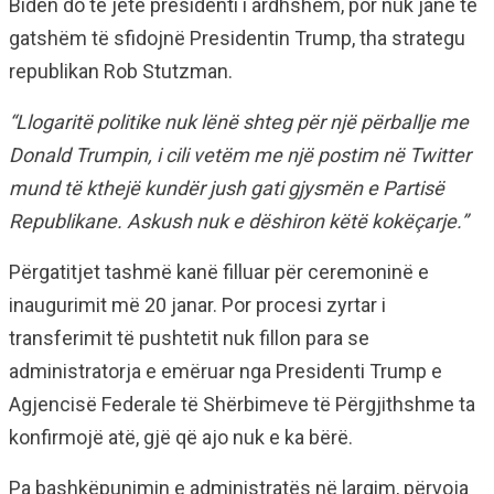
Biden do të jetë presidenti i ardhshëm, por nuk janë të
gatshëm të sfidojnë Presidentin Trump, tha strategu
republikan Rob Stutzman.
“Llogaritë politike nuk lënë shteg për një përballje me
Donald Trumpin, i cili vetëm me një postim në Twitter
mund të kthejë kundër jush gati gjysmën e Partisë
Republikane. Askush nuk e dëshiron këtë kokëçarje.”
Përgatitjet tashmë kanë filluar për ceremoninë e
inaugurimit më 20 janar. Por procesi zyrtar i
transferimit të pushtetit nuk fillon para se
administratorja e emëruar nga Presidenti Trump e
Agjencisë Federale të Shërbimeve të Përgjithshme ta
konfirmojë atë, gjë që ajo nuk e ka bërë.
Pa bashkëpunimin e administratës në largim, përvoja