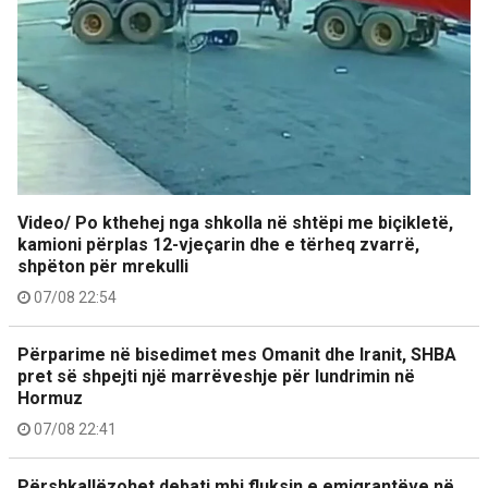
Video/ Po kthehej nga shkolla në shtëpi me biçikletë,
kamioni përplas 12-vjeçarin dhe e tërheq zvarrë,
shpëton për mrekulli
07/08 22:54
Përparime në bisedimet mes Omanit dhe Iranit, SHBA
pret së shpejti një marrëveshje për lundrimin në
Hormuz
07/08 22:41
Përshkallëzohet debati mbi fluksin e emigrantëve në