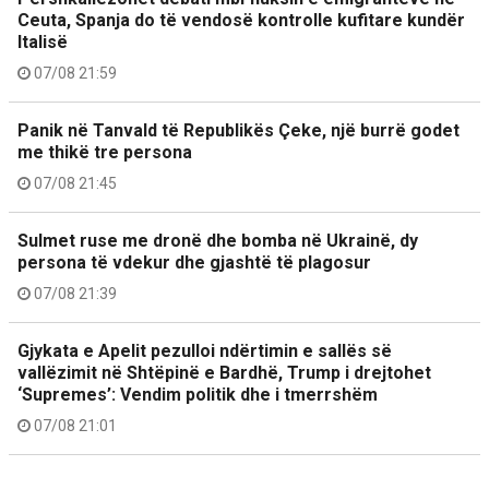
Ceuta, Spanja do të vendosë kontrolle kufitare kundër
Italisë
07/08 21:59
Panik në Tanvald të Republikës Çeke, një burrë godet
me thikë tre persona
07/08 21:45
Sulmet ruse me dronë dhe bomba në Ukrainë, dy
persona të vdekur dhe gjashtë të plagosur
07/08 21:39
Gjykata e Apelit pezulloi ndërtimin e sallës së
vallëzimit në Shtëpinë e Bardhë, Trump i drejtohet
‘Supremes’: Vendim politik dhe i tmerrshëm
07/08 21:01