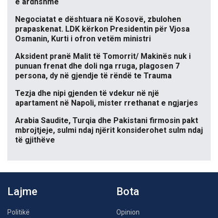
e ardhshme
Negociatat e dështuara në Kosovë, zbulohen
prapaskenat. LDK kërkon Presidentin për Vjosa
Osmanin, Kurti i ofron vetëm ministri
Aksident pranë Malit të Tomorrit/ Makinës nuk i
punuan frenat dhe doli nga rruga, plagosen 7
persona, dy në gjendje të rëndë te Trauma
Tezja dhe nipi gjenden të vdekur në një
apartament në Napoli, mister rrethanat e ngjarjes
Arabia Saudite, Turqia dhe Pakistani firmosin pakt
mbrojtjeje, sulmi ndaj njërit konsiderohet sulm ndaj
të gjithëve
Lajme
Bota
Politikë
Opinion