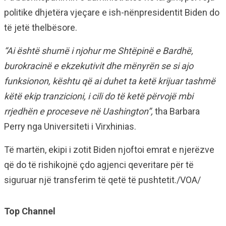
politike dhjetëra vjeçare e ish-nënpresidentit Biden do
të jetë thelbësore.
“Ai është shumë i njohur me Shtëpinë e Bardhë,
burokracinë e ekzekutivit dhe mënyrën se si ajo
funksionon, kështu që ai duhet ta ketë krijuar tashmë
këtë ekip tranzicioni, i cili do të ketë përvojë mbi
rrjedhën e proceseve në Uashington”,
tha Barbara
Perry nga Universiteti i Virxhinias.
Të martën, ekipi i zotit Biden njoftoi emrat e njerëzve
që do të rishikojnë çdo agjenci qeveritare për të
siguruar një transferim të qetë të pushtetit./VOA/
Top Channel