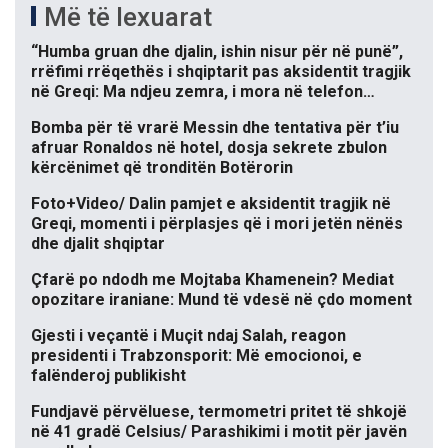
Më të lexuarat
“Humba gruan dhe djalin, ishin nisur për në punë”,
rrëfimi rrëqethës i shqiptarit pas aksidentit tragjik
në Greqi: Ma ndjeu zemra, i mora në telefon…
Bomba për të vrarë Messin dhe tentativa për t’iu
afruar Ronaldos në hotel, dosja sekrete zbulon
kërcënimet që tronditën Botërorin
Foto+Video/ Dalin pamjet e aksidentit tragjik në
Greqi, momenti i përplasjes që i mori jetën nënës
dhe djalit shqiptar
Çfarë po ndodh me Mojtaba Khamenein? Mediat
opozitare iraniane: Mund të vdesë në çdo moment
Gjesti i veçantë i Muçit ndaj Salah, reagon
presidenti i Trabzonsporit: Më emocionoi, e
falënderoj publikisht
Fundjavë përvëluese, termometri pritet të shkojë
në 41 gradë Celsius/ Parashikimi i motit për javën