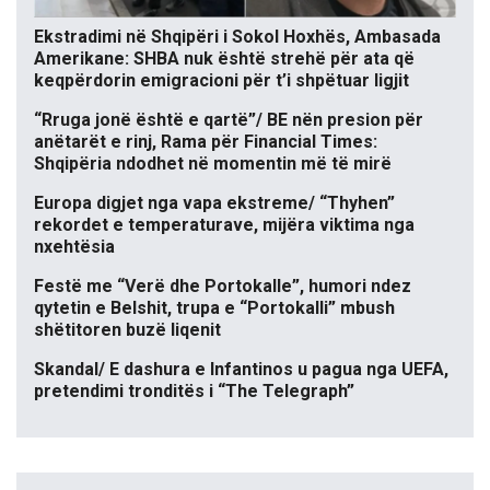
Ekstradimi në Shqipëri i Sokol Hoxhës, Ambasada
Amerikane: SHBA nuk është strehë për ata që
keqpërdorin emigracioni për t’i shpëtuar ligjit
“Rruga jonë është e qartë”/ BE nën presion për
anëtarët e rinj, Rama për Financial Times:
Shqipëria ndodhet në momentin më të mirë
Europa digjet nga vapa ekstreme/ “Thyhen”
rekordet e temperaturave, mijëra viktima nga
nxehtësia
Festë me “Verë dhe Portokalle”, humori ndez
qytetin e Belshit, trupa e “Portokalli” mbush
shëtitoren buzë liqenit
Skandal/ E dashura e Infantinos u pagua nga UEFA,
pretendimi tronditës i “The Telegraph”