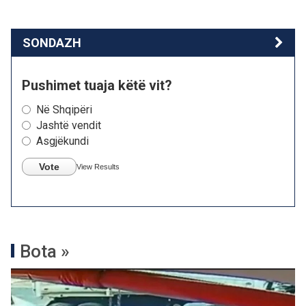
SONDAZH
Pushimet tuaja këtë vit?
Në Shqipëri
Jashtë vendit
Asgjëkundi
Vote
View Results
Bota »