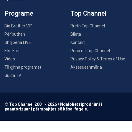
Programe
Top Channel
Big Brother VIP
Rreth Top Channel
Për’puthen
Bileta
Shqipëria LIVE
Kontakt
Fiks Fare
Puno në Top Channel
Video
Privacy Policy & Terms of Use
Të gjitha programet
Aksesueshmëria
Guida TV
© Top Channel 2001 - 2026 • Ndalohet riprodhimi i
paautorizuar i përmbajtjes së kësaj faqeje.