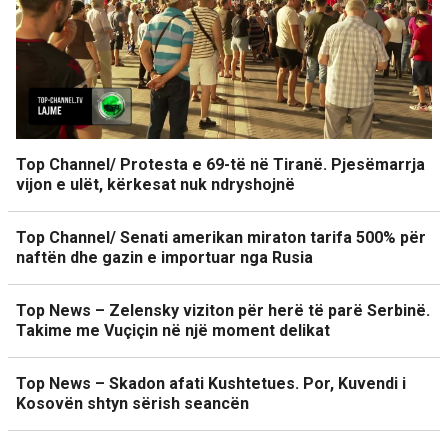
Top Channel/ Protesta e 69-të në Tiranë. Pjesëmarrja
vijon e ulët, kërkesat nuk ndryshojnë
Top Channel/ Senati amerikan miraton tarifa 500% për
naftën dhe gazin e importuar nga Rusia
Top News – Zelensky viziton për herë të parë Serbinë.
Takime me Vuçiçin në një moment delikat
Top News – Skadon afati Kushtetues. Por, Kuvendi i
Kosovën shtyn sërish seancën