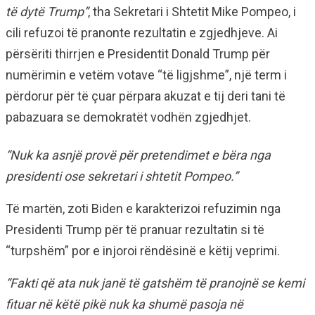
të dytë Trump”
, tha Sekretari i Shtetit Mike Pompeo, i
cili refuzoi të pranonte rezultatin e zgjedhjeve. Ai
përsëriti thirrjen e Presidentit Donald Trump për
numërimin e vetëm votave “të ligjshme”, një term i
përdorur për të çuar përpara akuzat e tij deri tani të
pabazuara se demokratët vodhën zgjedhjet.
“Nuk ka asnjë provë për pretendimet e bëra nga
presidenti ose sekretari i shtetit Pompeo.”
Të martën, zoti Biden e karakterizoi refuzimin nga
Presidenti Trump për të pranuar rezultatin si të
“turpshëm” por e injoroi rëndësinë e këtij veprimi.
“Fakti që ata nuk janë të gatshëm të pranojnë se kemi
fituar në këtë pikë nuk ka shumë pasoja në