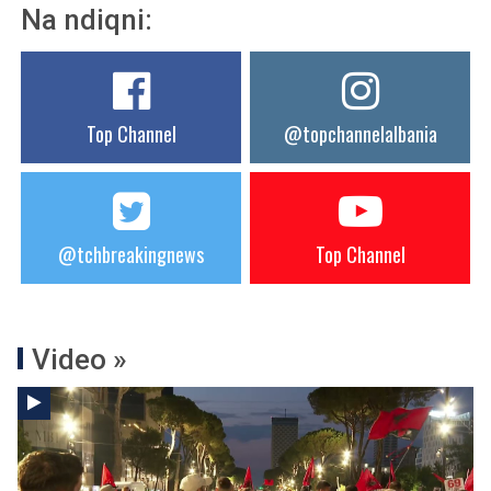
Na ndiqni:
Top Channel
@topchannelalbania
@tchbreakingnews
Top Channel
Video »