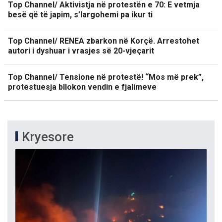
Top Channel/ Aktivistja në protestën e 70: E vetmja
besë që të japim, s’largohemi pa ikur ti
Top Channel/ RENEA zbarkon në Korçë. Arrestohet
autori i dyshuar i vrasjes së 20-vjeçarit
Top Channel/ Tensione në protestë! “Mos më prek”,
protestuesja bllokon vendin e fjalimeve
Kryesore