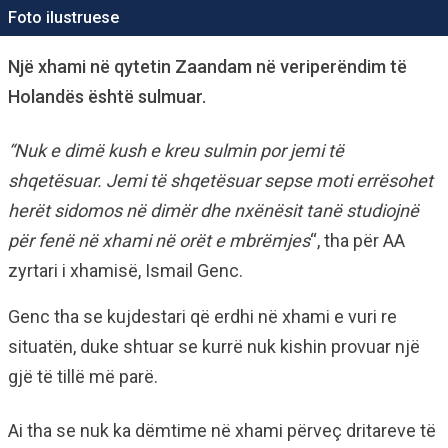
Foto ilustruese
Një xhami në qytetin Zaandam në veriperëndim të
Holandës është sulmuar.
“Nuk e dimë kush e kreu sulmin por jemi të
shqetësuar. Jemi të shqetësuar sepse moti errësohet
herët sidomos në dimër dhe nxënësit tanë studiojnë
për fenë në xhami në orët e mbrëmjes
“, tha për AA
zyrtari i xhamisë, Ismail Genc.
Genc tha se kujdestari që erdhi në xhami e vuri re
situatën, duke shtuar se kurrë nuk kishin provuar një
gjë të tillë më parë.
Ai tha se nuk ka dëmtime në xhami përveç dritareve të