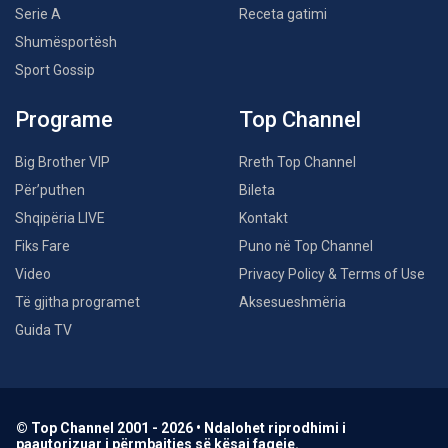
Serie A
Receta gatimi
Shumësportësh
Sport Gossip
Programe
Top Channel
Big Brother VIP
Rreth Top Channel
Për’puthen
Bileta
Shqipëria LIVE
Kontakt
Fiks Fare
Puno në Top Channel
Video
Privacy Policy & Terms of Use
Të gjitha programet
Aksesueshmëria
Guida TV
© Top Channel 2001 - 2026 • Ndalohet riprodhimi i
paautorizuar i përmbajtjes së kësaj faqeje.