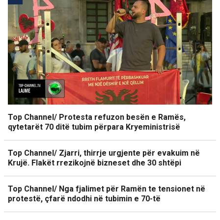
Top Channel/ Protesta refuzon besën e Ramës,
qytetarët 70 ditë tubim përpara Kryeministrisë
Top Channel/ Zjarri, thirrje urgjente për evakuim në
Krujë. Flakët rrezikojnë bizneset dhe 30 shtëpi
Top Channel/ Nga fjalimet për Ramën te tensionet në
protestë, çfarë ndodhi në tubimin e 70-të