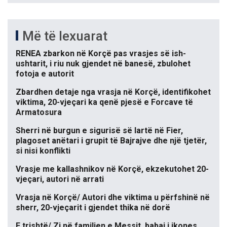
Më të lexuarat
RENEA zbarkon në Korçë pas vrasjes së ish-
ushtarit, i riu nuk gjendet në banesë, zbulohet
fotoja e autorit
Zbardhen detaje nga vrasja në Korçë, identifikohet
viktima, 20-vjeçari ka qenë pjesë e Forcave të
Armatosura
Sherri në burgun e sigurisë së lartë në Fier,
plagoset anëtari i grupit të Bajrajve dhe një tjetër,
si nisi konflikti
Vrasje me kallashnikov në Korçë, ekzekutohet 20-
vjeçari, autori në arrati
Vrasja në Korçë/ Autori dhe viktima u përfshinë në
sherr, 20-vjeçarit i gjendet thika në dorë
E trishtë/ Zi në familjen e Messit, babai i ikones