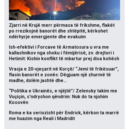
Zjarri në Krujë merr përmasa të frikshme, flakët
po rrezikojnë banorët dhe shtëpitë, kërkohet
ndërhyrje emergjente dhe evakuim
Ish-efektivi i Forcave të Armatosura u vra me
kallashnikov nga shoku i fëmijërisë, zv. drejtori i
Hetimit: Kishin konflikt të mbartur prej disa kohësh
Vrasja e 20-vjeçarit në Korçë/ “Jemi të frikësuar”,
flasin banorët e zonës: Dëgjuam një zhurmë të
madhe, dolëm jashtë dhe…
“Politika e Ukrainës, e njëjtë”/ Zelensky takim me
Vuçiçin, s’ndryshon qëndrim: Nuk do ta njohim
Kosovën
Roma e ka seriozisht për Endrick, kërkon ta marrë
me huazim nga Reali i Madridit