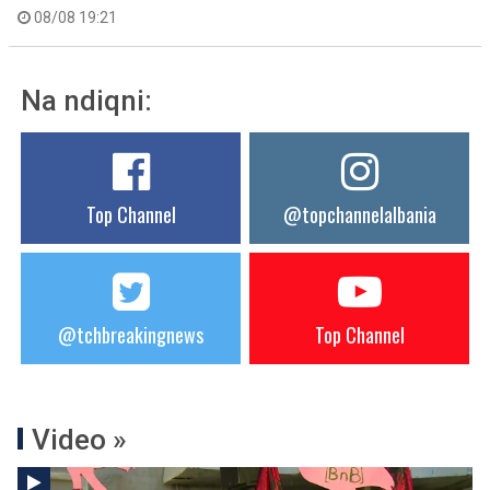
08/08 19:21
Na ndiqni:
Top Channel
@topchannelalbania
@tchbreakingnews
Top Channel
Video »