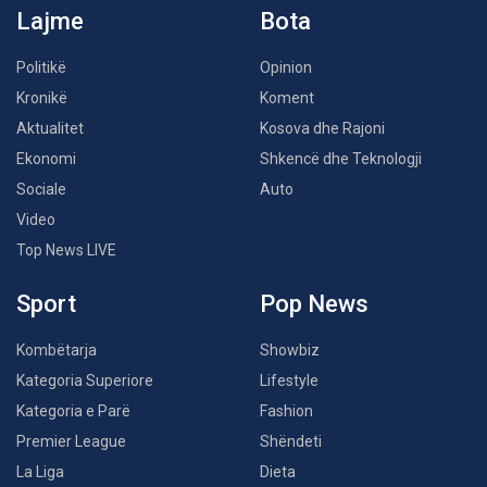
Lajme
Bota
Politikë
Opinion
Kronikë
Koment
Aktualitet
Kosova dhe Rajoni
Ekonomi
Shkencë dhe Teknologji
Sociale
Auto
Video
Top News LIVE
Sport
Pop News
Kombëtarja
Showbiz
Kategoria Superiore
Lifestyle
Kategoria e Parë
Fashion
Premier League
Shëndeti
La Liga
Dieta