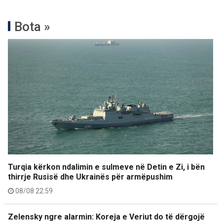
Bota »
Turqia kërkon ndalimin e sulmeve në Detin e Zi, i bën
thirrje Rusisë dhe Ukrainës për armëpushim
08/08 22:59
Zelensky ngre alarmin: Koreja e Veriut do të dërgojë