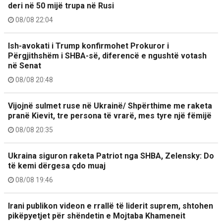
deri në 50 mijë trupa në Rusi
08/08 22:04
Ish-avokati i Trump konfirmohet Prokuror i
Përgjithshëm i SHBA-së, diferencë e ngushtë votash
në Senat
08/08 20:48
Vijojnë sulmet ruse në Ukrainë/ Shpërthime me raketa
pranë Kievit, tre persona të vrarë, mes tyre një fëmijë
08/08 20:35
Ukraina siguron raketa Patriot nga SHBA, Zelensky: Do
të kemi dërgesa çdo muaj
08/08 19:46
Irani publikon videon e rrallë të liderit suprem, shtohen
pikëpyetjet për shëndetin e Mojtaba Khameneit