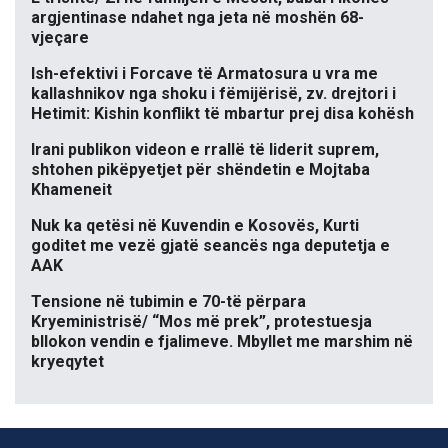
argjentinase ndahet nga jeta në moshën 68-
vjeçare
Ish-efektivi i Forcave të Armatosura u vra me
kallashnikov nga shoku i fëmijërisë, zv. drejtori i
Hetimit: Kishin konflikt të mbartur prej disa kohësh
Irani publikon videon e rrallë të liderit suprem,
shtohen pikëpyetjet për shëndetin e Mojtaba
Khameneit
Nuk ka qetësi në Kuvendin e Kosovës, Kurti
goditet me vezë gjatë seancës nga deputetja e
AAK
Tensione në tubimin e 70-të përpara
Kryeministrisë/ “Mos më prek”, protestuesja
bllokon vendin e fjalimeve. Mbyllet me marshim në
kryeqytet