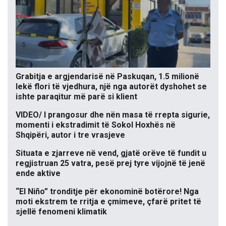
Grabitja e argjendarisë në Paskuqan, 1.5 milionë
lekë flori të vjedhura, një nga autorët dyshohet se
ishte paraqitur më parë si klient
VIDEO/ I prangosur dhe nën masa të rrepta sigurie,
momenti i ekstradimit të Sokol Hoxhës në
Shqipëri, autor i tre vrasjeve
Situata e zjarreve në vend, gjatë orëve të fundit u
regjistruan 25 vatra, pesë prej tyre vijojnë të jenë
ende aktive
“El Niño” tronditje për ekonominë botërore! Nga
moti ekstrem te rritja e çmimeve, çfarë pritet të
sjellë fenomeni klimatik