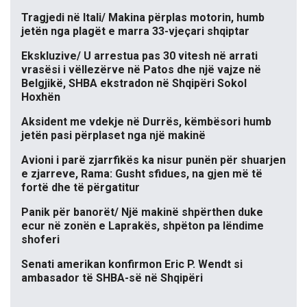
Tragjedi në Itali/ Makina përplas motorin, humb
jetën nga plagët e marra 33-vjeçari shqiptar
Ekskluzive/ U arrestua pas 30 vitesh në arrati
vrasësi i vëllezërve në Patos dhe një vajze në
Belgjikë, SHBA ekstradon në Shqipëri Sokol
Hoxhën
Aksident me vdekje në Durrës, këmbësori humb
jetën pasi përplaset nga një makinë
Avioni i parë zjarrfikës ka nisur punën për shuarjen
e zjarreve, Rama: Gusht sfidues, na gjen më të
fortë dhe të përgatitur
Panik për banorët/ Një makinë shpërthen duke
ecur në zonën e Laprakës, shpëton pa lëndime
shoferi
Senati amerikan konfirmon Eric P. Wendt si
ambasador të SHBA-së në Shqipëri