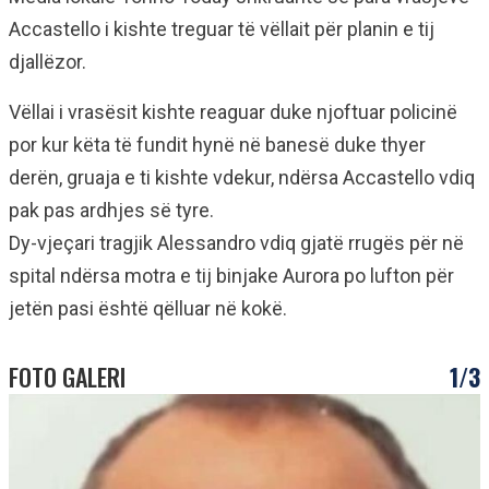
Accastello i kishte treguar të vëllait për planin e tij
djallëzor.
Vëllai i vrasësit kishte reaguar duke njoftuar policinë
por kur këta të fundit hynë në banesë duke thyer
derën, gruaja e ti kishte vdekur, ndërsa Accastello vdiq
pak pas ardhjes së tyre.
Dy-vjeçari tragjik Alessandro vdiq gjatë rrugës për në
spital ndërsa motra e tij binjake Aurora po lufton për
jetën pasi është qëlluar në kokë.
FOTO GALERI
1/3