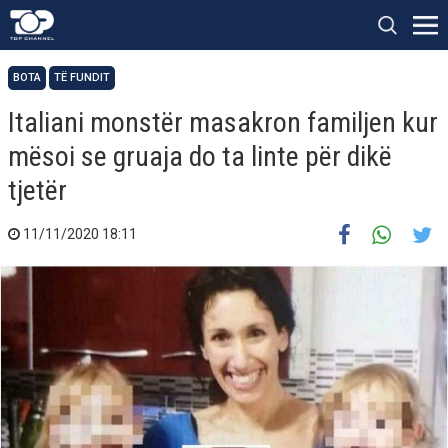
BOTA
TË FUNDIT
Italiani monstër masakron familjen kur
mësoi se gruaja do ta linte për dikë
tjetër
11/11/2020 18:11