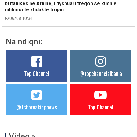
britanikes në Athinë, i dyshuari tregon se kush e
ndihmoi të zhdukte trupin
06/08 10:34
Na ndiqni:
Top Channel
@topchannelalbania
@tchbreakingnews
Top Channel
Video »