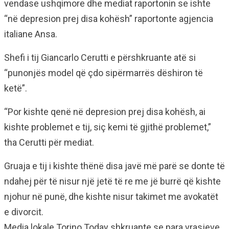
vendase ushqimore dhe mediat raportonin se ishte
“në depresion prej disa kohësh” raportonte agjencia
italiane Ansa.
Shefi i tij Giancarlo Cerutti e përshkruante atë si
“punonjës model që çdo sipërmarrës dëshiron të
ketë”.
“Por kishte qenë në depresion prej disa kohësh, ai
kishte problemet e tij, siç kemi të gjithë problemet,”
tha Cerutti për mediat.
Gruaja e tij i kishte thënë disa javë më parë se donte të
ndahej për të nisur një jetë të re me jë burrë që kishte
njohur në punë, dhe kishte nisur takimet me avokatët
e divorcit.
Media lokale Torino Today shkruante se para vrasjeve