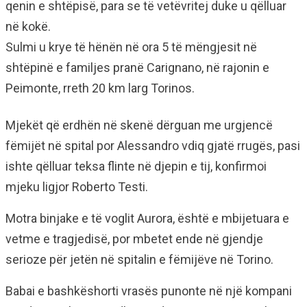
qenin e shtëpisë, para se të vetëvritej duke u qëlluar
në kokë.
Sulmi u krye të hënën në ora 5 të mëngjesit në
shtëpinë e familjes pranë Carignano, në rajonin e
Peimonte, rreth 20 km larg Torinos.
Mjekët që erdhën në skenë dërguan me urgjencë
fëmijët në spital por Alessandro vdiq gjatë rrugës, pasi
ishte qëlluar teksa flinte në djepin e tij, konfirmoi
mjeku ligjor Roberto Testi.
Motra binjake e të voglit Aurora, është e mbijetuara e
vetme e tragjedisë, por mbetet ende në gjendje
serioze për jetën në spitalin e fëmijëve në Torino.
Babai e bashkëshorti vrasës punonte në një kompani