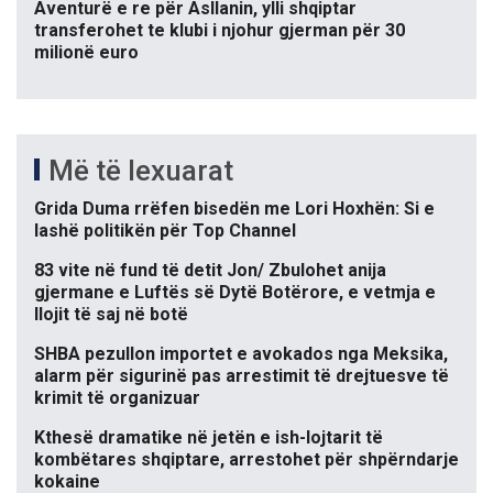
Aventurë e re për Asllanin, ylli shqiptar
transferohet te klubi i njohur gjerman për 30
milionë euro
Më të lexuarat
Grida Duma rrëfen bisedën me Lori Hoxhën: Si e
lashë politikën për Top Channel
83 vite në fund të detit Jon/ Zbulohet anija
gjermane e Luftës së Dytë Botërore, e vetmja e
llojit të saj në botë
SHBA pezullon importet e avokados nga Meksika,
alarm për sigurinë pas arrestimit të drejtuesve të
krimit të organizuar
Kthesë dramatike në jetën e ish-lojtarit të
kombëtares shqiptare, arrestohet për shpërndarje
kokaine