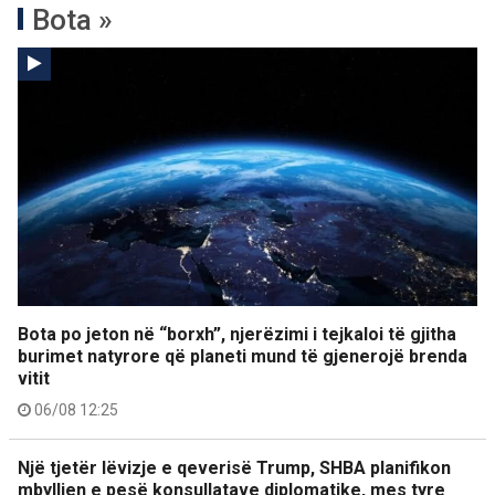
Bota »
Bota po jeton në “borxh”, njerëzimi i tejkaloi të gjitha
burimet natyrore që planeti mund të gjenerojë brenda
vitit
06/08 12:25
Një tjetër lëvizje e qeverisë Trump, SHBA planifikon
mbylljen e pesë konsullatave diplomatike, mes tyre