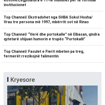
Kosovë!Legjislatura e 11-të mblidhet për të formuar
institucionet
Top Channel/ Ekstradohet nga SHBA Sokol Hoxha/
Vrau tre persona më 1997, mbërriti sot në Rinas
Top Channel/ “Verë dhe portokalle” në Elbasan, qindra
qytetarë shijuan humorin e trupës “Portokalli”
Top Channel/ Fasulet e Fierit mbeten pa treg,
fermerët rrezikojnë falimentin
Kryesore