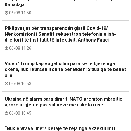
Kanadaja
06/08 11:50
Pikëpyetjet për transparencën gjatë Covid-19/
Nënkomisioni i Senatit sekuestron telefonin e ish-
drejtorit të Institutit të Infektivit, Anthony Fauci
06/08 11:26
Video/ Trump kap vogëlushin para se të bjerë nga
skena, nuk i kursen ironitë për Biden: S’dua që të bëhet
si ai
06/08 10:53
Ukraina në alarm para dimrit, NATO premton mbrojtje
ajrore urgjente pas sulmeve me raketa ruse
06/08 10:45
“Nuk e vrava unë”/ Detaje të reja nga ekzekutimi i