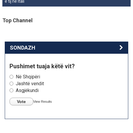
e tij në Itali
Top Channel
SONDAZH
Pushimet tuaja këtë vit?
Në Shqipëri
Jashtë vendit
Asgjëkundi
Vote
View Results