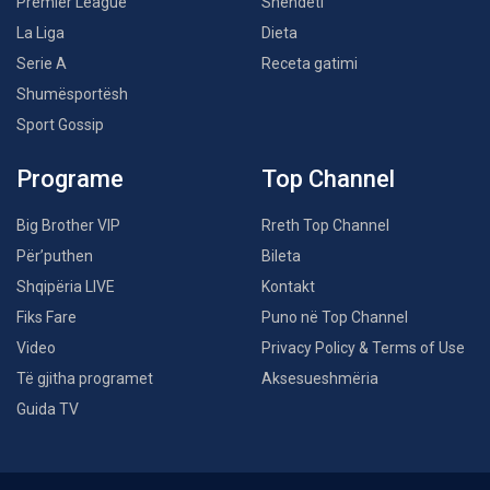
Premier League
Shëndeti
La Liga
Dieta
Serie A
Receta gatimi
Shumësportësh
Sport Gossip
Programe
Top Channel
Big Brother VIP
Rreth Top Channel
Për’puthen
Bileta
Shqipëria LIVE
Kontakt
Fiks Fare
Puno në Top Channel
Video
Privacy Policy & Terms of Use
Të gjitha programet
Aksesueshmëria
Guida TV