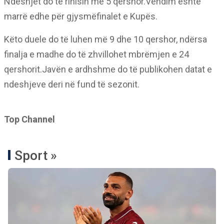
Ndeshjet do të rinisin më 5 qershor.Vendim është
marrë edhe për gjysmëfinalet e Kupës.
Këto duele do të luhen më 9 dhe 10 qershor, ndërsa
finalja e madhe do të zhvillohet mbrëmjen e 24
qershorit.Javën e ardhshme do të publikohen datat e
ndeshjeve deri në fund të sezonit.
Top Channel
Sport »