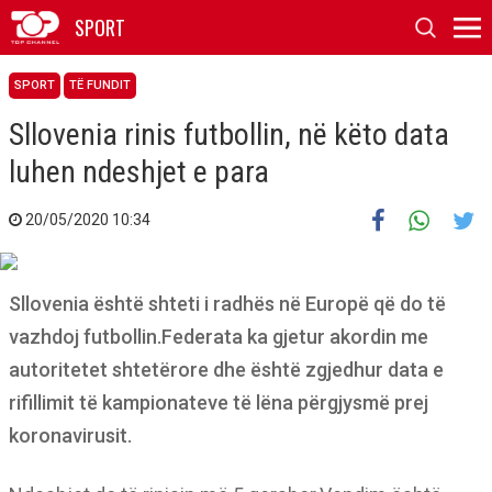
SPORT
SPORT
TË FUNDIT
Sllovenia rinis futbollin, në këto data
luhen ndeshjet e para
20/05/2020 10:34
Sllovenia është shteti i radhës në Europë që do të
vazhdoj futbollin.Federata ka gjetur akordin me
autoritetet shtetërore dhe është zgjedhur data e
rifillimit të kampionateve të lëna përgjysmë prej
koronavirusit.