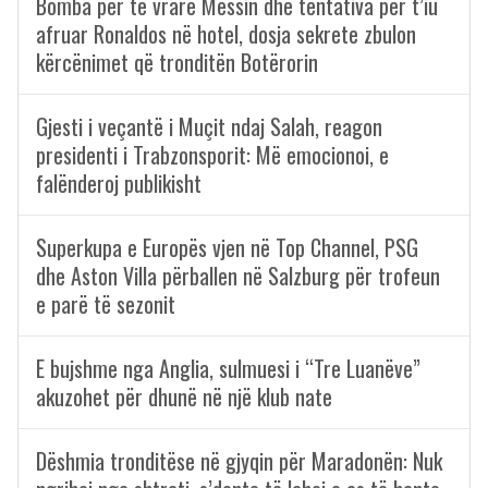
Bomba për të vrarë Messin dhe tentativa për t’iu
afruar Ronaldos në hotel, dosja sekrete zbulon
kërcënimet që tronditën Botërorin
Gjesti i veçantë i Muçit ndaj Salah, reagon
presidenti i Trabzonsporit: Më emocionoi, e
falënderoj publikisht
Superkupa e Europës vjen në Top Channel, PSG
dhe Aston Villa përballen në Salzburg për trofeun
e parë të sezonit
E bujshme nga Anglia, sulmuesi i “Tre Luanëve”
akuzohet për dhunë në një klub nate
Dëshmia tronditëse në gjyqin për Maradonën: Nuk