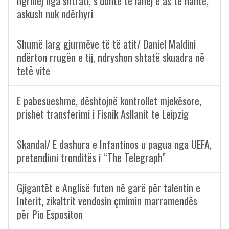
ngrihej nga shtrati, s’donte të lahej e as të hante,
askush nuk ndërhyri
Shumë larg gjurmëve të të atit/ Daniel Maldini
ndërton rrugën e tij, ndryshon shtatë skuadra në
tetë vite
E pabesueshme, dështojnë kontrollet mjekësore,
prishet transferimi i Fisnik Asllanit te Leipzig
Skandal/ E dashura e Infantinos u pagua nga UEFA,
pretendimi tronditës i “The Telegraph”
Gjigantët e Anglisë futen në garë për talentin e
Interit, zikaltrit vendosin çmimin marramendës
për Pio Espositon