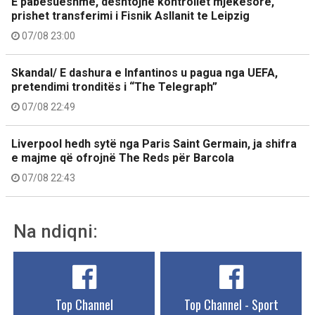
E pabesueshme, dështojnë kontrollet mjekësore,
prishet transferimi i Fisnik Asllanit te Leipzig
07/08 23:00
Skandal/ E dashura e Infantinos u pagua nga UEFA,
pretendimi tronditës i “The Telegraph”
07/08 22:49
Liverpool hedh sytë nga Paris Saint Germain, ja shifra
e majme që ofrojnë The Reds për Barcola
07/08 22:43
Na ndiqni:
Top Channel
Top Channel - Sport