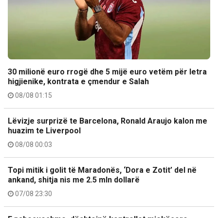
30 milionë euro rrogë dhe 5 mijë euro vetëm për letra
higjienike, kontrata e çmendur e Salah
08/08 01:15
Lëvizje surprizë te Barcelona, Ronald Araujo kalon me
huazim te Liverpool
08/08 00:03
Topi mitik i golit të Maradonës, ‘Dora e Zotit’ del në
ankand, shitja nis me 2.5 mln dollarë
07/08 23:30