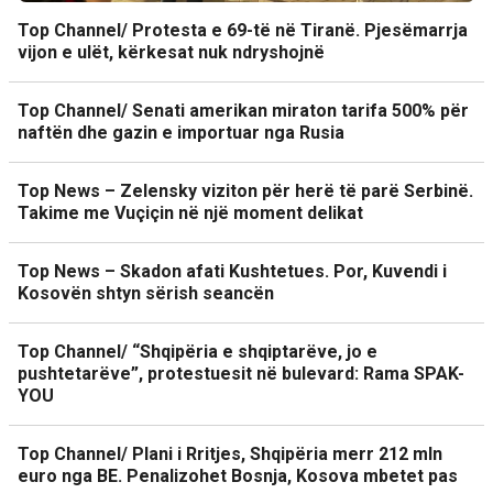
Top Channel/ Protesta e 69-të në Tiranë. Pjesëmarrja
vijon e ulët, kërkesat nuk ndryshojnë
Top Channel/ Senati amerikan miraton tarifa 500% për
naftën dhe gazin e importuar nga Rusia
Top News – Zelensky viziton për herë të parë Serbinë.
Takime me Vuçiçin në një moment delikat
Top News – Skadon afati Kushtetues. Por, Kuvendi i
Kosovën shtyn sërish seancën
Top Channel/ “Shqipëria e shqiptarëve, jo e
pushtetarëve”, protestuesit në bulevard: Rama SPAK-
YOU
Top Channel/ Plani i Rritjes, Shqipëria merr 212 mln
euro nga BE. Penalizohet Bosnja, Kosova mbetet pas