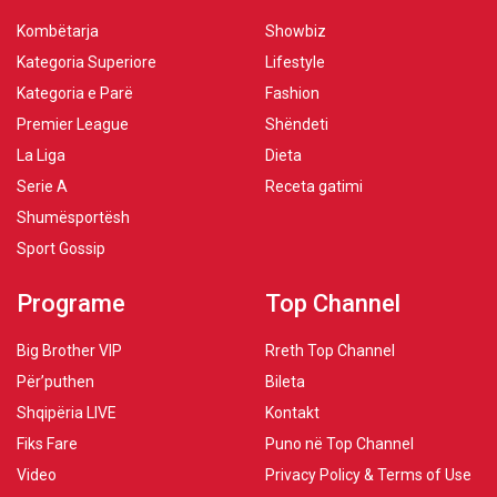
Kombëtarja
Showbiz
Kategoria Superiore
Lifestyle
Kategoria e Parë
Fashion
Premier League
Shëndeti
La Liga
Dieta
Serie A
Receta gatimi
Shumësportësh
Sport Gossip
Programe
Top Channel
Big Brother VIP
Rreth Top Channel
Për’puthen
Bileta
Shqipëria LIVE
Kontakt
Fiks Fare
Puno në Top Channel
Video
Privacy Policy & Terms of Use