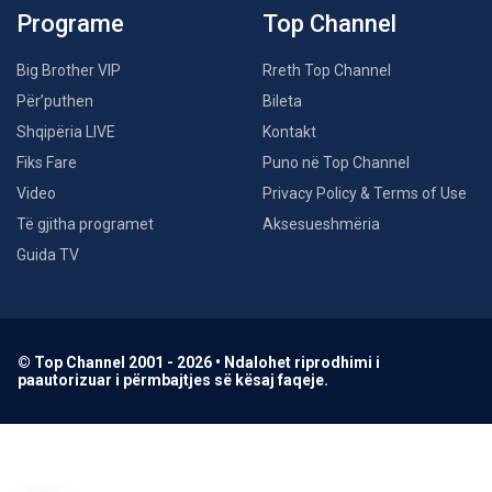
Programe
Top Channel
Big Brother VIP
Rreth Top Channel
Për’puthen
Bileta
Shqipëria LIVE
Kontakt
Fiks Fare
Puno në Top Channel
Video
Privacy Policy & Terms of Use
Të gjitha programet
Aksesueshmëria
Guida TV
© Top Channel 2001 - 2026 • Ndalohet riprodhimi i
paautorizuar i përmbajtjes së kësaj faqeje.