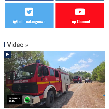
@tchbreakingnews
Top Channel
Video »