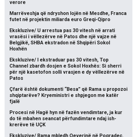
verore
Marrëveshja që ndryshon lojën në Mesdhe, Franca
futet në projektin miliarda euro Greqi-Qipro
Ekskluzive/ U arrestua pas 30 vitesh në arrati
vrasësi i vëllezërve në Patos dhe një vajze në
Belgjikë, SHBA ekstradon në Shqipëri Sokol
Hoxhën
Ekskluzive/ I ekstraduar pas 30 vitesh, Top
Channel zbardh dosjen e Sokol Hoxhës: Si sherri
për një kasetofon solli vrasjen e dy vëllezërve në
Patos
Çfarë është dokumenti “Besa” që Rama u propozoi
shqiptarëve? Kryeministri e shpjegon me katër
fjalë
Procesi në Hagë hyn në fazën vendimtare, ja kur
do të mbahen seancat përfundimtare ndaj ish-
krerëve të UÇK
Ekskluzive/ Rama mbledh Qeverinë në Pogradec.