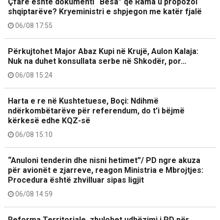
Çfarë është dokumenti “Besa” që Rama u propozoi
shqiptarëve? Kryeministri e shpjegon me katër fjalë
06/08 17:55
Përkujtohet Major Abaz Kupi në Krujë, Aulon Kalaja:
Nuk na duhet konsullata serbe në Shkodër, por…
06/08 15:24
Harta e re në Kushtetuese, Boçi: Ndihmë
ndërkombëtarëve për referendum, do t’i bëjmë
kërkesë edhe KQZ-së
06/08 15:10
“Anuloni tenderin dhe nisni hetimet”/ PD ngre akuza
për avionët e zjarreve, reagon Ministria e Mbrojtjes:
Procedura është zhvilluar sipas ligjit
06/08 14:59
Reforma Territoriale, zbulohet udhëzimi i PD për