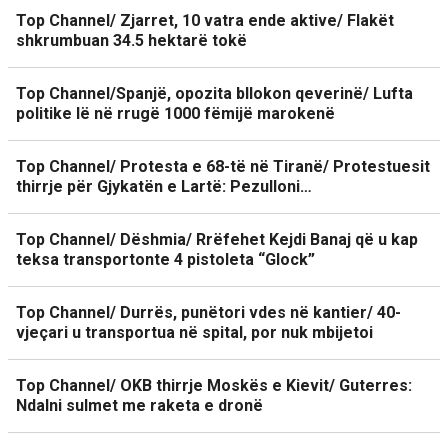
Top Channel/ Zjarret, 10 vatra ende aktive/ Flakët
shkrumbuan 34.5 hektarë tokë
Top Channel/Spanjë, opozita bllokon qeverinë/ Lufta
politike lë në rrugë 1000 fëmijë marokenë
Top Channel/ Protesta e 68-të në Tiranë/ Protestuesit
thirrje për Gjykatën e Lartë: Pezulloni…
Top Channel/ Dëshmia/ Rrëfehet Kejdi Banaj që u kap
teksa transportonte 4 pistoleta “Glock”
Top Channel/ Durrës, punëtori vdes në kantier/ 40-
vjeçari u transportua në spital, por nuk mbijetoi
Top Channel/ OKB thirrje Moskës e Kievit/ Guterres:
Ndalni sulmet me raketa e dronë