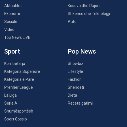
Aktualitet
Kosova dhe Rajoni
Ekonomi
Shkencë dhe Teknologji
Sociale
Auto
Video
Top News LIVE
Sport
Pop News
Kombëtarja
Showbiz
Kategoria Superiore
Lifestyle
Kategoria e Parë
Fashion
Premier League
Shëndeti
La Liga
Dieta
Serie A
Receta gatimi
Shumësportësh
Sport Gossip