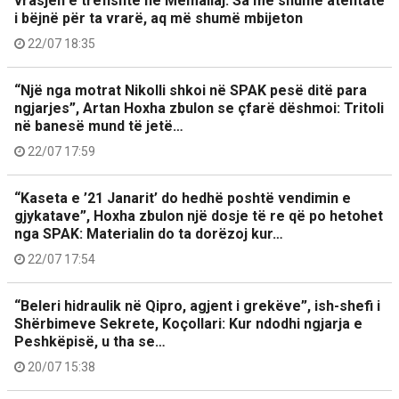
vrasjen e trefishtë në Memaliaj: Sa më shumë atentate
i bëjnë për ta vrarë, aq më shumë mbijeton
22/07 18:35
“Një nga motrat Nikolli shkoi në SPAK pesë ditë para
ngjarjes”, Artan Hoxha zbulon se çfarë dëshmoi: Tritoli
në banesë mund të jetë…
22/07 17:59
“Kaseta e ’21 Janarit’ do hedhë poshtë vendimin e
gjykatave”, Hoxha zbulon një dosje të re që po hetohet
nga SPAK: Materialin do ta dorëzoj kur…
22/07 17:54
“Beleri hidraulik në Qipro, agjent i grekëve”, ish-shefi i
Shërbimeve Sekrete, Koçollari: Kur ndodhi ngjarja e
Peshkëpisë, u tha se…
20/07 15:38