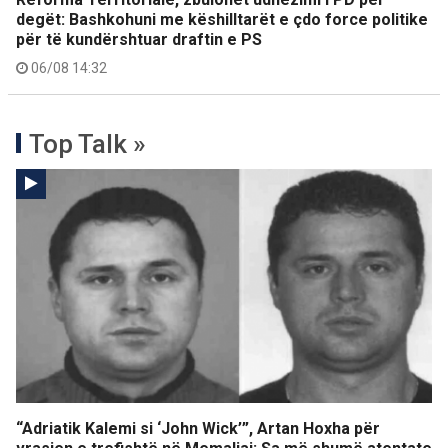
degët: Bashkohuni me këshilltarët e çdo force politike
për të kundërshtuar draftin e PS
06/08 14:32
Top Talk »
“Adriatik Kalemi si ‘John Wick’”, Artan Hoxha për