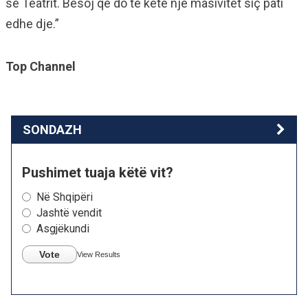
së Teatrit. Besoj që do të ketë një masivitet siç pati
edhe dje.”
Top Channel
SONDAZH
Pushimet tuaja këtë vit?
Në Shqipëri
Jashtë vendit
Asgjëkundi
Vote
View Results