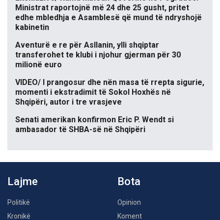
Ministrat raportojnë më 24 dhe 25 gusht, pritet
edhe mbledhja e Asamblesë që mund të ndryshojë
kabinetin
Aventurë e re për Asllanin, ylli shqiptar
transferohet te klubi i njohur gjerman për 30
milionë euro
VIDEO/ I prangosur dhe nën masa të rrepta sigurie,
momenti i ekstradimit të Sokol Hoxhës në
Shqipëri, autor i tre vrasjeve
Senati amerikan konfirmon Eric P. Wendt si
ambasador të SHBA-së në Shqipëri
Lajme
Bota
Politikë
Opinion
Kronikë
Koment