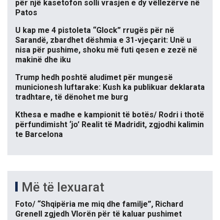
për një kasetofon solli vrasjen e dy vëllezërve në
Patos
U kap me 4 pistoleta “Glock” rrugës për në
Sarandë, zbardhet dëshmia e 31-vjeçarit: Unë u
nisa për pushime, shoku më futi qesen e zezë në
makinë dhe iku
Trump hedh poshtë aludimet për mungesë
municionesh luftarake: Kush ka publikuar deklarata
tradhtare, të dënohet me burg
Kthesa e madhe e kampionit të botës/ Rodri i thotë
përfundimisht ‘jo’ Realit të Madridit, zgjodhi kalimin
te Barcelona
Më të lexuarat
Foto/ “Shqipëria me miq dhe familje”, Richard
Grenell zgjedh Vlorën për të kaluar pushimet