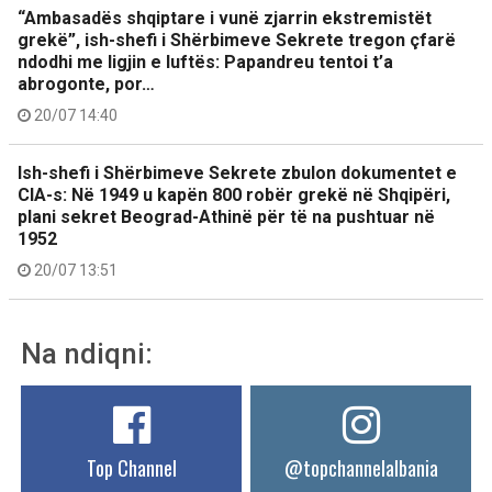
“Ambasadës shqiptare i vunë zjarrin ekstremistët
grekë”, ish-shefi i Shërbimeve Sekrete tregon çfarë
ndodhi me ligjin e luftës: Papandreu tentoi t’a
abrogonte, por…
20/07 14:40
Ish-shefi i Shërbimeve Sekrete zbulon dokumentet e
CIA-s: Në 1949 u kapën 800 robër grekë në Shqipëri,
plani sekret Beograd-Athinë për të na pushtuar në
1952
20/07 13:51
Na ndiqni:
Top Channel
@topchannelalbania