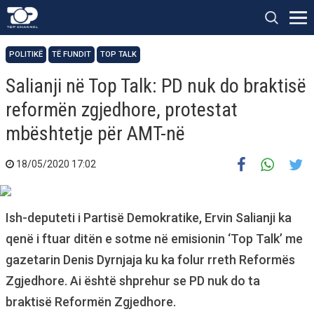
POLITIKË
TË FUNDIT
TOP TALK
Salianji në Top Talk: PD nuk do braktisë
reformën zgjedhore, protestat
mbështetje për AMT-në
18/05/2020 17:02
Ish-deputeti i Partisë Demokratike, Ervin Salianji ka
qenë i ftuar ditën e sotme në emisionin ‘Top Talk’ me
gazetarin Denis Dyrnjaja ku ka folur rreth Reformës
Zgjedhore. Ai është shprehur se PD nuk do ta
braktisë Reformën Zgjedhore.