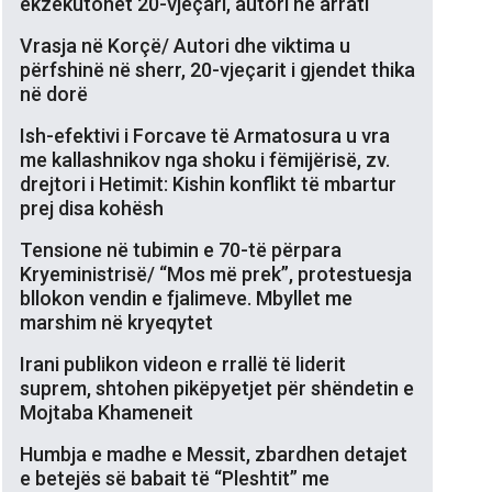
ekzekutohet 20-vjeçari, autori në arrati
Vrasja në Korçë/ Autori dhe viktima u
përfshinë në sherr, 20-vjeçarit i gjendet thika
në dorë
Ish-efektivi i Forcave të Armatosura u vra
me kallashnikov nga shoku i fëmijërisë, zv.
drejtori i Hetimit: Kishin konflikt të mbartur
prej disa kohësh
Tensione në tubimin e 70-të përpara
Kryeministrisë/ “Mos më prek”, protestuesja
bllokon vendin e fjalimeve. Mbyllet me
marshim në kryeqytet
Irani publikon videon e rrallë të liderit
suprem, shtohen pikëpyetjet për shëndetin e
Mojtaba Khameneit
Humbja e madhe e Messit, zbardhen detajet
e betejës së babait të “Pleshtit” me