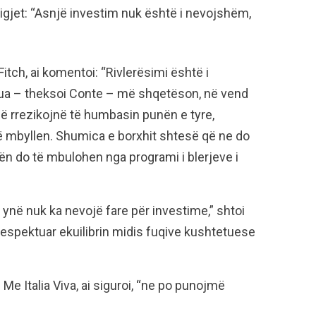
gjet: “Asnjë investim nuk është i nevojshëm,
Fitch, ai komentoi: “Rivlerësimi është i
mua – theksoi Conte – më shqetëson, në vend
 që rrezikojnë të humbasin punën e tyre,
ë mbyllen. Shumica e borxhit shtesë që ne do
zën do të mbulohen nga programi i blerjeve i
i ynë nuk ka nevojë fare për investime,” shtoi
respektuar ekuilibrin midis fuqive kushtetuese
 Me Italia Viva, ai siguroi, “ne po punojmë