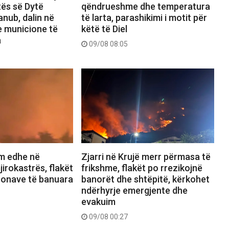
qëndrueshme dhe temperatura
tës së Dytë
të larta, parashikimi i motit për
nub, dalin në
këtë të Diel
e municione të
a
09/08 08:05
ëm edhe në
Zjarri në Krujë merr përmasa të
irokastrës, flakët
frikshme, flakët po rrezikojnë
zonave të banuara
banorët dhe shtëpitë, kërkohet
ndërhyrje emergjente dhe
evakuim
09/08 00:27