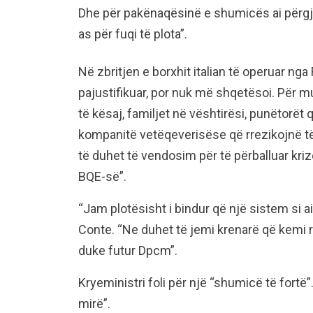
Dhe për pakënaqësinë e shumicës ai përgji
as për fuqi të plota”.
Në zbritjen e borxhit italian të operuar nga 
pajustifikuar, por nuk më shqetësoi. Për 
të kësaj, familjet në vështirësi, punëtorët
kompanitë vetëqeverisëse që rrezikojnë t
të duhet të vendosim për të përballuar kri
BQE-së”.
“Jam plotësisht i bindur që një sistem si a
Conte. “Ne duhet të jemi krenarë që kemi 
duke futur Dpcm”.
Kryeministri foli për një “shumicë të fortë”.
mirë”.