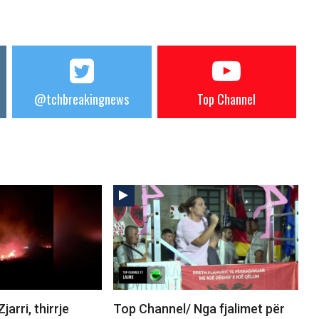
@tchbreakingnews
Top Channel
arri, thirrje
Top Channel/ Nga fjalimet për