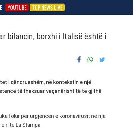
E
YOUTUBE
TOP NEWS LIVE
 bilancin, borxhi i Italisë është i
etet i qëndrueshëm, në kontekstin e një
stencë të theksuar veçanërisht të të gjithë
ke folur për urgjencën e koronavirusit në një
e ri të La Stampa.