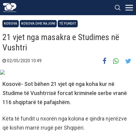
KOSOVA
KOSOVA DHE RAJONI
TË FUNDIT
21 vjet nga masakra e Studimes në
Vushtri
02/05/2020 10:49
Kosovë- Sot bëhen 21 vjet që nga koha kur në
Studime të Vushtrrisë forcat kriminele serbe vranë
116 shqiptarë të pafajshëm.
Këta të fundit u nxorën nga kolona e qindra njerëzve
që kishin marrë rrugë për Shqipëri.