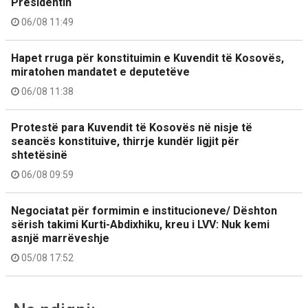
Presidentin
06/08 11:49
Hapet rruga për konstituimin e Kuvendit të Kosovës,
miratohen mandatet e deputetëve
06/08 11:38
Protestë para Kuvendit të Kosovës në nisje të
seancës konstituive, thirrje kundër ligjit për
shtetësinë
06/08 09:59
Negociatat për formimin e institucioneve/ Dështon
sërish takimi Kurti-Abdixhiku, kreu i LVV: Nuk kemi
asnjë marrëveshje
05/08 17:52