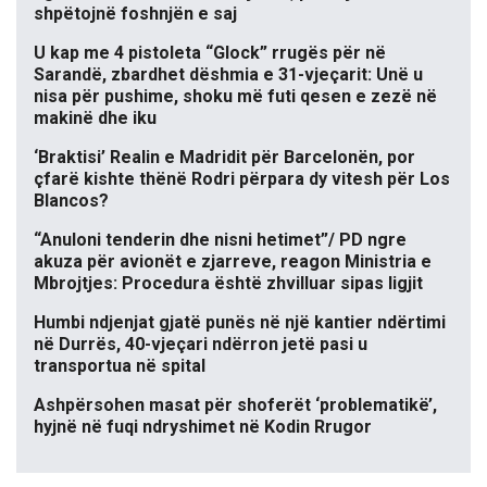
shpëtojnë foshnjën e saj
U kap me 4 pistoleta “Glock” rrugës për në
Sarandë, zbardhet dëshmia e 31-vjeçarit: Unë u
nisa për pushime, shoku më futi qesen e zezë në
makinë dhe iku
‘Braktisi’ Realin e Madridit për Barcelonën, por
çfarë kishte thënë Rodri përpara dy vitesh për Los
Blancos?
“Anuloni tenderin dhe nisni hetimet”/ PD ngre
akuza për avionët e zjarreve, reagon Ministria e
Mbrojtjes: Procedura është zhvilluar sipas ligjit
Humbi ndjenjat gjatë punës në një kantier ndërtimi
në Durrës, 40-vjeçari ndërron jetë pasi u
transportua në spital
Ashpërsohen masat për shoferët ‘problematikë’,
hyjnë në fuqi ndryshimet në Kodin Rrugor