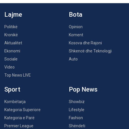
Lajme
Bota
Politikë
Opinion
Kronikë
Koment
Aktualitet
Kosova dhe Rajoni
Ekonomi
Shkencë dhe Teknologji
Sociale
Auto
Video
Top News LIVE
Sport
Pop News
Kombëtarja
Showbiz
Kategoria Superiore
Lifestyle
Kategoria e Parë
Fashion
Premier League
Shëndeti