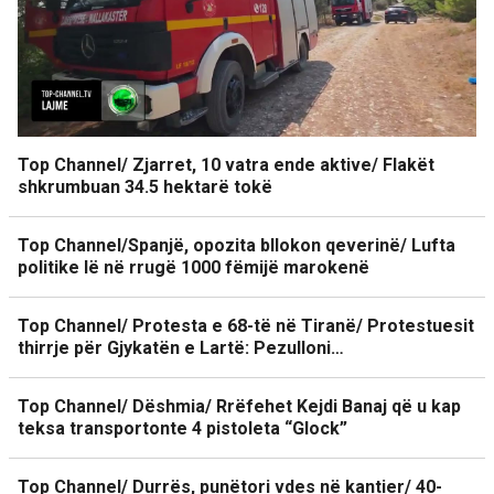
Top Channel/ Zjarret, 10 vatra ende aktive/ Flakët
shkrumbuan 34.5 hektarë tokë
Top Channel/Spanjë, opozita bllokon qeverinë/ Lufta
politike lë në rrugë 1000 fëmijë marokenë
Top Channel/ Protesta e 68-të në Tiranë/ Protestuesit
thirrje për Gjykatën e Lartë: Pezulloni…
Top Channel/ Dëshmia/ Rrëfehet Kejdi Banaj që u kap
teksa transportonte 4 pistoleta “Glock”
Top Channel/ Durrës, punëtori vdes në kantier/ 40-