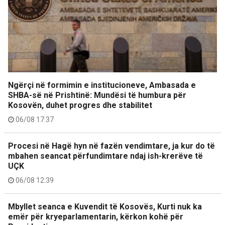
Ngërçi në formimin e institucioneve, Ambasada e
SHBA-së në Prishtinë: Mundësi të humbura për
Kosovën, duhet progres dhe stabilitet
06/08 17:37
Procesi në Hagë hyn në fazën vendimtare, ja kur do të
mbahen seancat përfundimtare ndaj ish-krerëve të
UÇK
06/08 12:39
Mbyllet seanca e Kuvendit të Kosovës, Kurti nuk ka
emër për kryeparlamentarin, kërkon kohë për