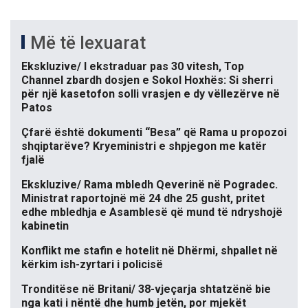
Më të lexuarat
Ekskluzive/ I ekstraduar pas 30 vitesh, Top
Channel zbardh dosjen e Sokol Hoxhës: Si sherri
për një kasetofon solli vrasjen e dy vëllezërve në
Patos
Çfarë është dokumenti “Besa” që Rama u propozoi
shqiptarëve? Kryeministri e shpjegon me katër
fjalë
Ekskluzive/ Rama mbledh Qeverinë në Pogradec.
Ministrat raportojnë më 24 dhe 25 gusht, pritet
edhe mbledhja e Asamblesë që mund të ndryshojë
kabinetin
Konflikt me stafin e hotelit në Dhërmi, shpallet në
kërkim ish-zyrtari i policisë
Tronditëse në Britani/ 38-vjeçarja shtatzënë bie
nga kati i nëntë dhe humb jetën, por mjekët