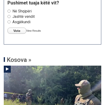
Pushimet tuaja këtë vit?
Në Shqipëri
Jashtë vendit
Asgjëkundi
Vote
View Results
Kosova »