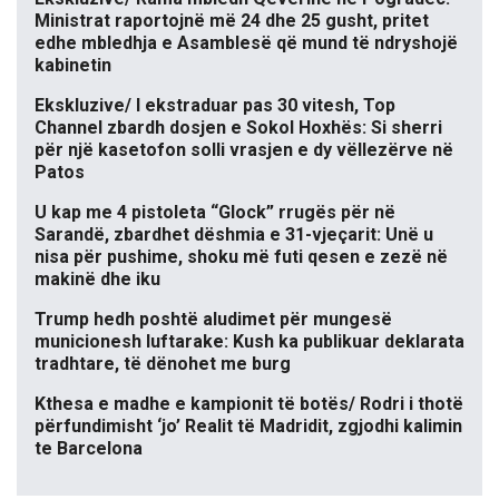
Ministrat raportojnë më 24 dhe 25 gusht, pritet
edhe mbledhja e Asamblesë që mund të ndryshojë
kabinetin
Ekskluzive/ I ekstraduar pas 30 vitesh, Top
Channel zbardh dosjen e Sokol Hoxhës: Si sherri
për një kasetofon solli vrasjen e dy vëllezërve në
Patos
U kap me 4 pistoleta “Glock” rrugës për në
Sarandë, zbardhet dëshmia e 31-vjeçarit: Unë u
nisa për pushime, shoku më futi qesen e zezë në
makinë dhe iku
Trump hedh poshtë aludimet për mungesë
municionesh luftarake: Kush ka publikuar deklarata
tradhtare, të dënohet me burg
Kthesa e madhe e kampionit të botës/ Rodri i thotë
përfundimisht ‘jo’ Realit të Madridit, zgjodhi kalimin
te Barcelona