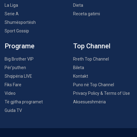
La Liga
Dieta
Serie A
Receta gatimi
Shumësportësh
Sport Gossip
Programe
Top Channel
Big Brother VIP
Rreth Top Channel
Për’puthen
Bileta
Shqipëria LIVE
Kontakt
Fiks Fare
Puno në Top Channel
Video
Privacy Policy & Terms of Use
Të gjitha programet
Aksesueshmëria
Guida TV