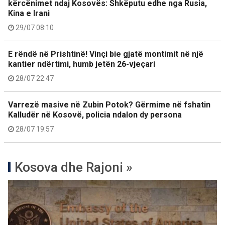
kërcënimet ndaj Kosovës: Shkëputu edhe nga Rusia,
Kina e Irani
29/07 08:10
E rëndë në Prishtinë! Vinçi bie gjatë montimit në një
kantier ndërtimi, humb jetën 26-vjeçari
28/07 22:47
Varrezë masive në Zubin Potok? Gërmime në fshatin
Kalludër në Kosovë, policia ndalon dy persona
28/07 19:57
Kosova dhe Rajoni »