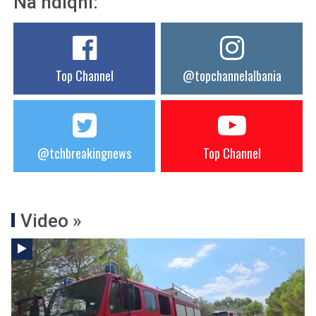
Na ndiqni:
Top Channel
@topchannelalbania
@tchbreakingnews
Top Channel
Video »