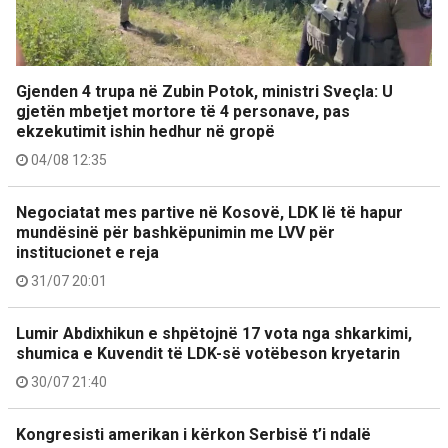
Gjenden 4 trupa në Zubin Potok, ministri Sveçla: U
gjetën mbetjet mortore të 4 personave, pas
ekzekutimit ishin hedhur në gropë
04/08 12:35
Negociatat mes partive në Kosovë, LDK lë të hapur
mundësinë për bashkëpunimin me LVV për
institucionet e reja
31/07 20:01
Lumir Abdixhikun e shpëtojnë 17 vota nga shkarkimi,
shumica e Kuvendit të LDK-së votëbeson kryetarin
30/07 21:40
Kongresisti amerikan i kërkon Serbisë t’i ndalë