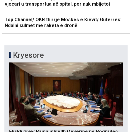
vjeçari u transportua në spital, por nuk mbijetoi
Top Channel/ OKB thirrje Moskës e Kievit/ Guterres:
Ndalni sulmet me raketa e dronë
Kryesore
Ekskluzive/ Rama mbledh Qeverinë në Pogradec.