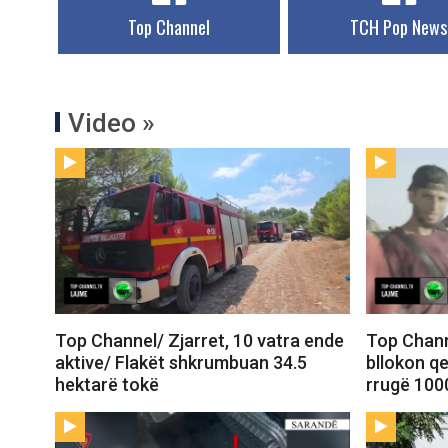
Top Channel
TCH Pop News
Video »
Top Channel/ Zjarret, 10 vatra ende
Top Chann
aktive/ Flakët shkrumbuan 34.5
bllokon qe
hektarë tokë
rrugë 100