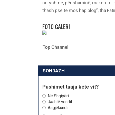
ndryshme, për shaminë, make-up. Ish
thash pse të mos hap blog”, tha Fat
FOTO GALERI
Top Channel
SONDAZH
Pushimet tuaja këtë vit?
Në Shqipëri
Jashtë vendit
Asgjëkundi