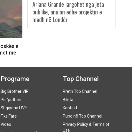
Ariana Grande largohet nga jeta
publike, anulon edhe projektin e
madh në Londër
Moskës e
lmet me
Programe
Top Channel
Big Brother VIP
Rreth Top Channel
Për’puthen
Bileta
Shqipëria LIVE
Kontakt
Fiks Fare
Puno në Top Channel
Video
Privacy Policy & Terms of
Use