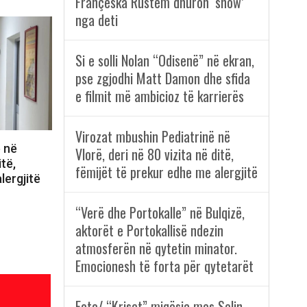
Françeska Rustem dhuron ‘show’
nga deti
Si e solli Nolan “Odisenë” në ekran,
pse zgjodhi Matt Damon dhe sfida
e filmit më ambicioz të karrierës
Virozat mbushin Pediatrinë në
ë në
Vlorë, deri në 80 vizita në ditë,
itë,
fëmijët të prekur edhe me alergjitë
lergjitë
“Verë dhe Portokalle” në Bulqizë,
aktorët e Portokallisë ndezin
atmosferën në qytetin minator.
Emocionesh të forta për qytetarët
Foto/ “Kriset” miqësia mes Selin