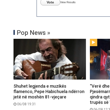
Vote
View Results
Pop News »
Shuhet legjenda e muzikës
“Verë dhe
flamenco, Pepe Habichuela ndërron
Pjesëmarr
jetë në moshën 81-vjeçare
qindra qy
trupës së 
06/08 19:31
06/08 12: