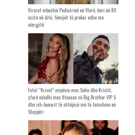
Virozat mbushin Pediatrinë në Vlorë, deri në 80
vizita në ditë, fëmijët të prekur edhe me
alergjitë
Foto/ “Kriset” miqësia mes Selin dhe Kristit,
çfarë ndodhi mes fitueses së Big Brother VIP 5
dhe ish-banorit të shtëpisë më të famshme në
Shqipëri