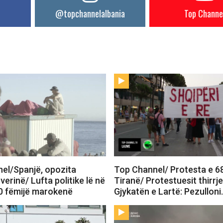
@topchannelalbania
Top Channe
el/Spanjë, opozita
Top Channel/ Protesta e 6
verinë/ Lufta politike lë në
Tiranë/ Protestuesit thirrj
0 fëmijë marokenë
Gjykatën e Lartë: Pezullon