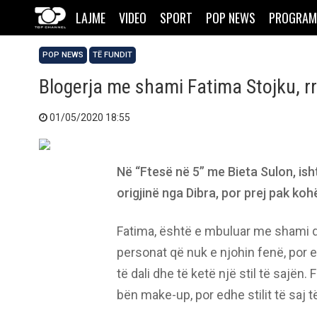
LAJME
VIDEO
SPORT
POP NEWS
PROGRAM
POP NEWS
TË FUNDIT
Blogerja me shami Fatima Stojku, rr
01/05/2020 18:55
Në “Ftesë në 5” me Bieta Sulon, is
origjinë nga Dibra, por prej pak ko
Fatima, është e mbuluar me shami d
personat që nuk e njohin fenë, por 
të dali dhe të ketë një stil të sajë
bën make-up, por edhe stilit të saj