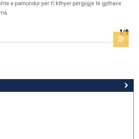
te e pamundur për t’i kthyer përgjigje të gjithave
ima.
1/9