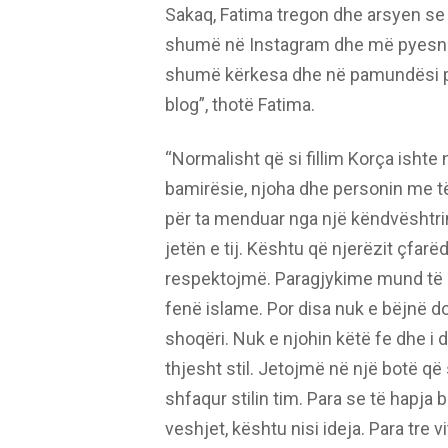
Sakaq, Fatima tregon dhe arsyen se 
shumë në Instagram dhe më pyesnin
shumë kërkesa dhe në pamundësi për 
blog”, thotë Fatima.
“Normalisht që si fillim Korça ishte
bamirësie, njoha dhe personin me të
për ta menduar nga një këndvështrim
jetën e tij. Kështu që njerëzit çfarë
respektojmë. Paragjykime mund të k
fenë islame. Por disa nuk e bëjnë do
shoqëri. Nuk e njohin këtë fe dhe i 
thjesht stil. Jetojmë në një botë që
shfaqur stilin tim. Para se të hapja
veshjet, kështu nisi ideja. Para tre