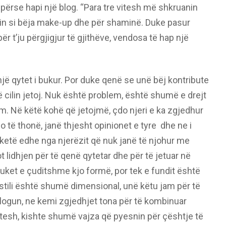
përse hapi një blog. “Para tre vitesh më shkruanin
 si bëja make-up dhe për shaminë. Duke pasur
t’ju përgjigjur të gjithëve, vendosa të hap një
 një qytet i bukur. Por duke qenë se unë bëj kontribute
 cilin jetoj. Nuk është problem, është shumë e drejt
. Në këtë kohë që jetojmë, çdo njeri e ka zgjedhur
do të thonë, janë thjesht opinionet e tyre dhe ne i
etë edhe nga njerëzit që nuk janë të njohur me
t lidhjen për të qenë qytetar dhe për të jetuar në
duket e çuditshme kjo formë, por tek e fundit është
 stili është shumë dimensional, unë këtu jam për të
 blogun, ne kemi zgjedhjet tona për të kombinuar
 vitesh, kishte shumë vajza që pyesnin për çështje të