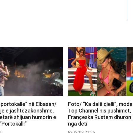
 portokalle” në Elbasan/
Foto/ “Ka dalë dielli”, mode
je e jashtëzakonshme,
Top Channel nis pushimet,
tetarë shijuan humorin e
Françeska Rustem dhuron 
“Portokalli”
nga deti
30
05/08 21:56