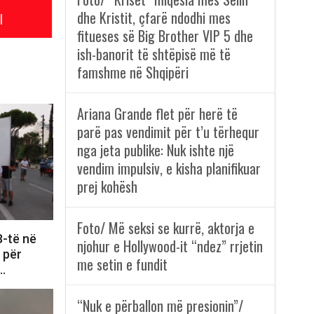
dhe Kristit, çfarë ndodhi mes
l
fitueses së Big Brother VIP 5 dhe
ish-banorit të shtëpisë më të
famshme në Shqipëri
Ariana Grande flet për herë të
parë pas vendimit për t’u tërhequr
nga jeta publike: Nuk ishte një
vendim impulsiv, e kisha planifikuar
prej kohësh
Foto/ Më seksi se kurrë, aktorja e
8-të në
njohur e Hollywood-it “ndez” rrjetin
e për
me setin e fundit
i…
“Nuk e përballon më presionin”/