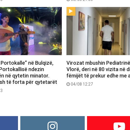
Portokalle” në Bulqizë,
Virozat mbushin Pediatrin
Portokallisë ndezin
Vlorë, deri në 80 vizita në d
n në qytetin minator.
fëmijët të prekur edhe me a
h të forta për qytetarët
04/08 12:27
53