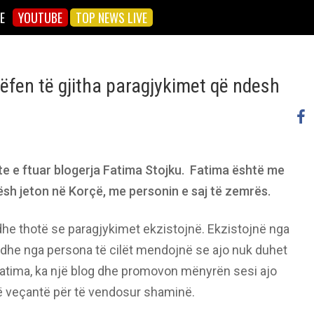
E
YOUTUBE
TOP NEWS LIVE
ëfen të gjitha paragjykimet që ndesh
hte e ftuar blogerja Fatima Stojku. Fatima është me
hësh jeton në Korçë, me personin e saj të zemrës.
he thotë se paragjykimet ekzistojnë. Ekzistojnë nga
edhe nga persona të cilët mendojnë se ajo nuk duhet
n. Fatima, ka një blog dhe promovon mënyrën sesi ajo
 të veçantë për të vendosur shaminë.