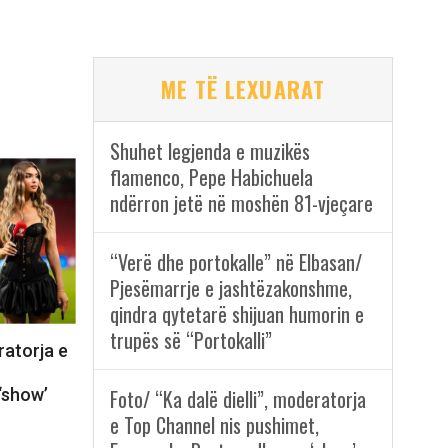
ME TË LEXUARAT
Shuhet legjenda e muzikës
flamenco, Pepe Habichuela
ndërron jetë në moshën 81-vjeçare
“Verë dhe portokalle” në Elbasan/
Pjesëmarrje e jashtëzakonshme,
qindra qytetarë shijuan humorin e
trupës së “Portokalli”
ratorja e
‘show’
Foto/ “Ka dalë dielli”, moderatorja
e Top Channel nis pushimet,