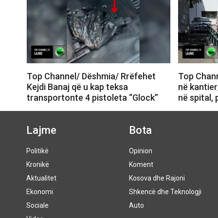
Top Channel/ Dëshmia/ Rrëfehet
Top Chann
Kejdi Banaj që u kap teksa
në kantier
transportonte 4 pistoleta “Glock”
në spital,
Lajme
Bota
Politikë
Opinion
Kronikë
Koment
Aktualitet
Kosova dhe Rajoni
Ekonomi
Shkencë dhe Teknologji
Sociale
Auto