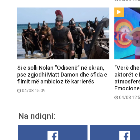
Si e solli Nolan “Odisenë” në ekran,
“Verë dhe 
pse zgjodhi Matt Damon dhe sfida e
aktorët e 
filmit më ambicioz të karrierës
atmosferë
Emociones
04/08 15:09
04/08 12:
Na ndiqni: