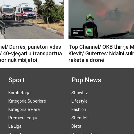
el/ Durrës, punëtori vdes
Top Channel/ OKB thirrje 
/ 40-vjeçari u transportua
Kievit/ Guterres: Ndalni su
 por nuk mbijetoi
raketa e dronë
Sport
Pop News
Kombëtarja
Showbiz
Kategoria Superiore
Lifestyle
Kategoria e Parë
Fashion
Premier League
Shëndeti
La Liga
Dieta