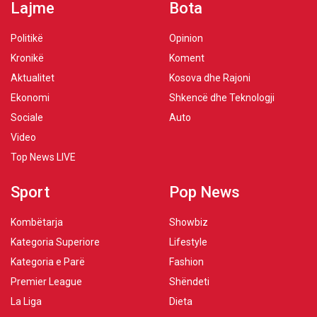
Lajme
Bota
Politikë
Opinion
Kronikë
Koment
Aktualitet
Kosova dhe Rajoni
Ekonomi
Shkencë dhe Teknologji
Sociale
Auto
Video
Top News LIVE
Sport
Pop News
Kombëtarja
Showbiz
Kategoria Superiore
Lifestyle
Kategoria e Parë
Fashion
Premier League
Shëndeti
La Liga
Dieta