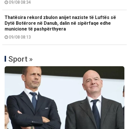
09/08 08:34
Thatësira rekord zbulon anijet naziste të Luftës së
Dytë Botërore në Danub, dalin në sipërfaqe edhe
municione të pashpërthyera
09/08 08:13
Sport »