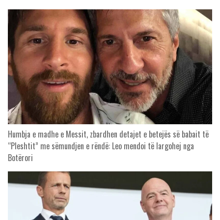
Humbja e madhe e Messit, zbardhen detajet e betejës së babait të
“Pleshtit” me sëmundjen e rëndë: Leo mendoi të largohej nga
Botërori