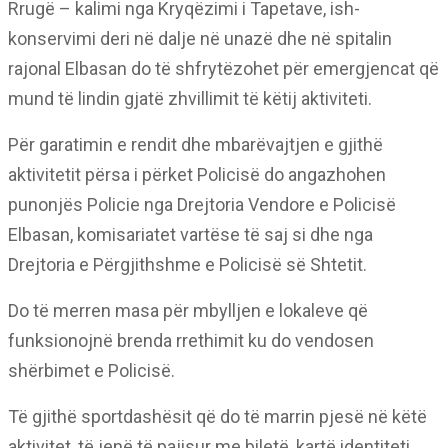
Rrugë – kalimi nga Kryqëzimi i Tapetave, ish-
konservimi deri në dalje në unazë dhe në spitalin
rajonal Elbasan do të shfrytëzohet për emergjencat që
mund të lindin gjatë zhvillimit të këtij aktiviteti.
Për garatimin e rendit dhe mbarëvajtjen e gjithë
aktivitetit përsa i përket Policisë do angazhohen
punonjës Policie nga Drejtoria Vendore e Policisë
Elbasan, komisariatet vartëse të saj si dhe nga
Drejtoria e Përgjithshme e Policisë së Shtetit.
Do të merren masa për mbylljen e lokaleve që
funksionojnë brenda rrethimit ku do vendosen
shërbimet e Policisë.
Të gjithë sportdashësit që do të marrin pjesë në këtë
aktivitet, të jenë të pajisur me biletë, kartë identiteti