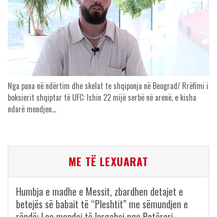
Nga puna në ndërtim dhe skelat te shqiponja në Beograd/ Rrëfimi i
boksierit shqiptar të UFC: Ishin 22 mijë serbë në arenë, e kisha
ndarë mendjen…
ME TË LEXUARAT
Humbja e madhe e Messit, zbardhen detajet e
betejës së babait të “Pleshtit” me sëmundjen e
rëndë: Leo mendoi të largohej nga Botërori