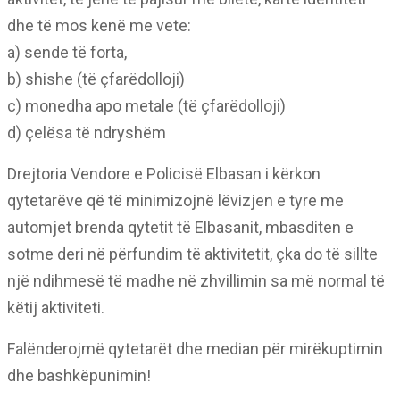
dhe të mos kenë me vete:
a) sende të forta,
b) shishe (të çfarëdolloji)
c) monedha apo metale (të çfarëdolloji)
d) çelësa të ndryshëm
Drejtoria Vendore e Policisë Elbasan i kërkon
qytetarëve që të minimizojnë lëvizjen e tyre me
automjet brenda qytetit të Elbasanit, mbasditen e
sotme deri në përfundim të aktivitetit, çka do të sillte
një ndihmesë të madhe në zhvillimin sa më normal të
këtij aktiviteti.
Falënderojmë qytetarët dhe median për mirëkuptimin
dhe bashkëpunimin!