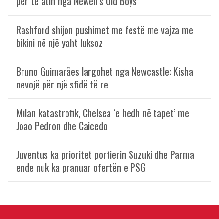
për të atin nga Newell’s Old Boys
Rashford shijon pushimet me festë me vajza me
bikini në një yaht luksoz
Bruno Guimarães largohet nga Newcastle: Kisha
nevojë për një sfidë të re
Milan katastrofik, Chelsea ‘e hedh në tapet’ me
Joao Pedron dhe Caicedo
Juventus ka prioritet portierin Suzuki dhe Parma
ende nuk ka pranuar ofertën e PSG