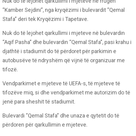
Nuk do të lejohet qarkullimi i mjeteve në rrugën
“Kamber Sejdini”, nga kryqëzimi i bulevardit “Qemal
Stafa” deri tek Kryqëzimi i Tapetave.
Nuk do të lejohet qarkullimi i mjeteve në bulevardin
“Aqif Pasha” dhe bulevardin “Qemal Stafa”, pasi krahu i
djathtë i stadiumit do të përdoret për parkimin e
autobusëve të ndryshëm që vijnë të organizuar me
tifozë.
Vendparkimet e mjeteve të UEFA-s, të mjeteve të
tifozëve miq, si dhe vendparkimet me autorizim do të
jenë para sheshit të stadiumit.
Bulevardi “Qemal Stafa” dhe unaza e qytetit do të
përdoren për qarkullimin e mjeteve.