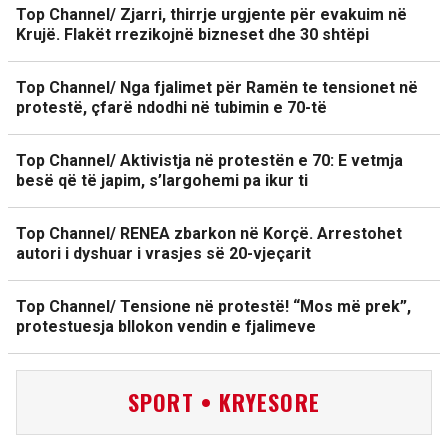
Top Channel/ Zjarri, thirrje urgjente për evakuim në
Krujë. Flakët rrezikojnë bizneset dhe 30 shtëpi
Top Channel/ Nga fjalimet për Ramën te tensionet në
protestë, çfarë ndodhi në tubimin e 70-të
Top Channel/ Aktivistja në protestën e 70: E vetmja
besë që të japim, s’largohemi pa ikur ti
Top Channel/ RENEA zbarkon në Korçë. Arrestohet
autori i dyshuar i vrasjes së 20-vjeçarit
Top Channel/ Tensione në protestë! “Mos më prek”,
protestuesja bllokon vendin e fjalimeve
SPORT • KRYESORE