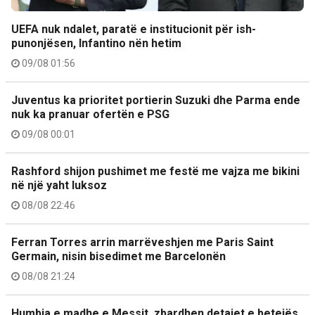
UEFA nuk ndalet, paratë e institucionit për ish-
punonjësen, Infantino nën hetim
09/08 01:56
Juventus ka prioritet portierin Suzuki dhe Parma ende
nuk ka pranuar ofertën e PSG
09/08 00:01
Rashford shijon pushimet me festë me vajza me bikini
në një yaht luksoz
08/08 22:46
Ferran Torres arrin marrëveshjen me Paris Saint
Germain, nisin bisedimet me Barcelonën
08/08 21:24
Humbja e madhe e Messit, zbardhen detajet e betejës