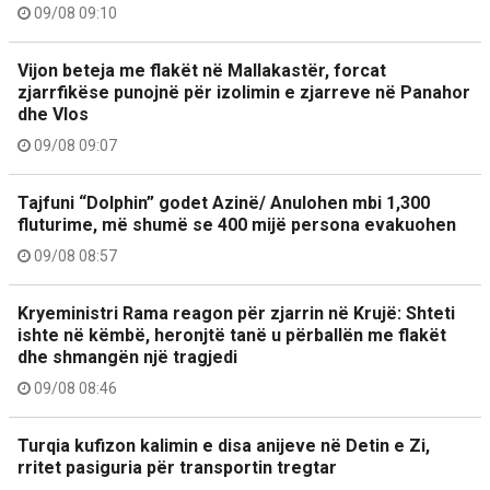
09/08 09:10
Vijon beteja me flakët në Mallakastër, forcat
zjarrfikëse punojnë për izolimin e zjarreve në Panahor
dhe Vlos
09/08 09:07
Tajfuni “Dolphin” godet Azinë/ Anulohen mbi 1,300
fluturime, më shumë se 400 mijë persona evakuohen
09/08 08:57
Kryeministri Rama reagon për zjarrin në Krujë: Shteti
ishte në këmbë, heronjtë tanë u përballën me flakët
dhe shmangën një tragjedi
09/08 08:46
Turqia kufizon kalimin e disa anijeve në Detin e Zi,
rritet pasiguria për transportin tregtar