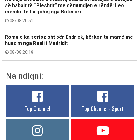
së babait të “Pleshtit” me sëmundjen e rëndë: Leo
mendoi të largohej nga Botërori
08/08 20:51
Roma e ka seriozisht për Endrick, kërkon ta marrë me
huazim nga Reali i Madridit
08/08 20:18
Na ndiqni:
Top Channel
Top Channel - Sport