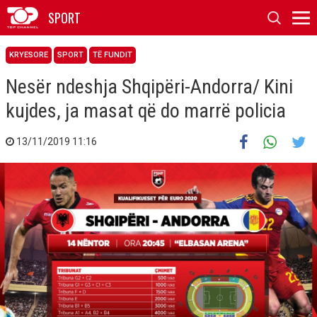
SPORT
KRYESORE
SPORT
TË FUNDIT
Nesër ndeshja Shqipëri-Andorra/ Kini
kujdes, ja masat që do marrë policia
13/11/2019 11:16